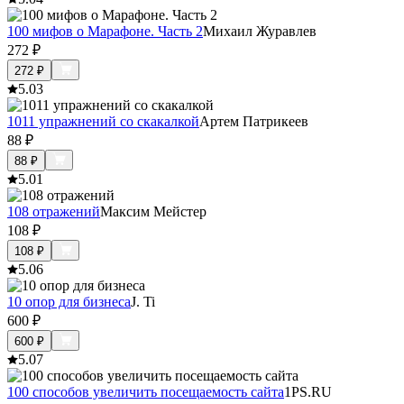
100 мифов о Марафоне. Часть 2
Михаил Журавлев
272
₽
272
₽
5.0
3
1011 упражнений со скакалкой
Артем Патрикеев
88
₽
88
₽
5.0
1
108 отражений
Максим Мейстер
108
₽
108
₽
5.0
6
10 опор для бизнеса
J. Ti
600
₽
600
₽
5.0
7
100 способов увеличить посещаемость сайта
1PS.RU