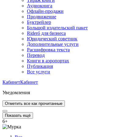
Тираж книги
Аудиокнига
Офлайн-продажи
Продвижение
Буктрейлер
Большой издательский пакет
Rideró для бизнеса
Юридический советник
Дополнительные услуги
Расшифровка текста
Перевод
Книги в аэропортах
Публикация
Все услуги
Кабинет
Кабинет
Уведомления
Отметить все как прочитанные
Показать ещё
6
+