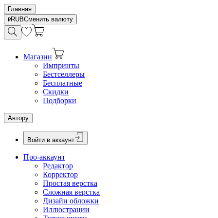
Главная
RUB
Сменить валюту
Магазин
Импринты
Бестселлеры
Бесплатные
Скидки
Подборки
Автору
Войти в аккаунт
Про-аккаунт
Редактор
Корректор
Простая верстка
Сложная верстка
Дизайн обложки
Иллюстрации