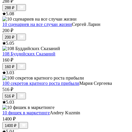
288
₽
288
₽
5.0
8
10 сценариев на все случаи жизни
Сергей Ларин
200
₽
200
₽
5.0
5
108 Буддийских Сказаний
160
₽
160
₽
3.0
3
100 секретов кратного роста прибыли
Мария Сергеева
516
₽
516
₽
5.0
3
10 фишек в маркетинге
Andrey Kuzmin
1400
₽
1400
₽
5.0
4