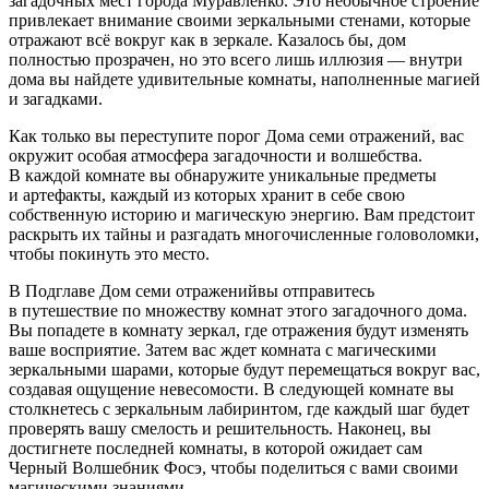
загадочных мест города Муравленко. Это необычное строение
привлекает внимание своими зеркальными стенами, которые
отражают всё вокруг как в зеркале. Казалось бы, дом
полностью прозрачен, но это всего лишь иллюзия — внутри
дома вы найдете удивительные комнаты, наполненные магией
и загадками.
Как только вы переступите порог Дома семи отражений, вас
окружит особая атмосфера загадочности и волшебства.
В каждой комнате вы обнаружите уникальные предметы
и артефакты, каждый из которых хранит в себе свою
собственную историю и магическую энергию. Вам предстоит
раскрыть их тайны и разгадать многочисленные головоломки,
чтобы покинуть это место.
В Подглаве Дом семи отраженийвы отправитесь
в путешествие по множеству комнат этого загадочного дома.
Вы попадете в комнату зеркал, где отражения будут изменять
ваше восприятие. Затем вас ждет комната с магическими
зеркальными шарами, которые будут перемещаться вокруг вас,
создавая ощущение невесомости. В следующей комнате вы
столкнетесь с зеркальным лабиринтом, где каждый шаг будет
проверять вашу смелость и решительность. Наконец, вы
достигнете последней комнаты, в которой ожидает сам
Черный Волшебник Фосэ, чтобы поделиться с вами своими
магическими знаниями.