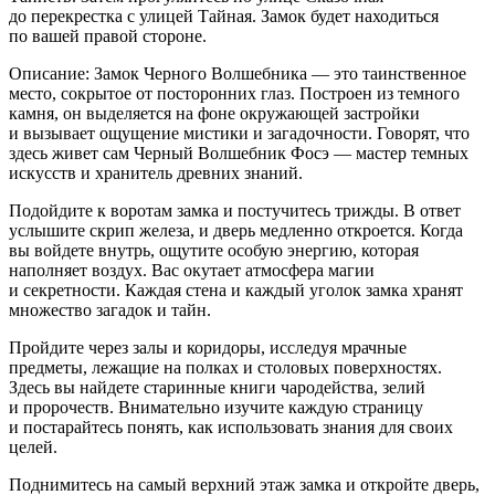
до перекрестка с улицей Тайная. Замок будет находиться
по вашей правой стороне.
Описание: Замок Черного Волшебника — это таинственное
место, сокрытое от посторонних глаз. Построен из темного
камня, он выделяется на фоне окружающей застройки
и вызывает ощущение мистики и загадочности. Говорят, что
здесь живет сам Черный Волшебник Фосэ — мастер темных
искусств и хранитель древних знаний.
Подойдите к воротам замка и постучитесь трижды. В ответ
услышите скрип железа, и дверь медленно откроется. Когда
вы войдете внутрь, ощутите особую энергию, которая
наполняет воздух. Вас окутает атмосфера магии
и секретности. Каждая стена и каждый уголок замка хранят
множество загадок и тайн.
Пройдите через залы и коридоры, исследуя мрачные
предметы, лежащие на полках и столовых поверхностях.
Здесь вы найдете старинные книги чародейства, зелий
и пророчеств. Внимательно изучите каждую страницу
и постарайтесь понять, как использовать знания для своих
целей.
Поднимитесь на самый верхний этаж замка и откройте дверь,