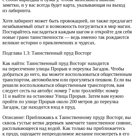
заметки, и у вас всегда будет карта, указывающая на выход
из лабиринта.
Хотя лабиринт может быть
провок
ацией, он также предлагает
незабываемый опыт и возможность погрузиться в мир магии.
Постарайтесь насладиться каждым шагом и откройте для себя
новые грани таинственности — ведь именно так рождаются
великие истории о приключениях и чудесах.
Подглава 1.3: Таинственный пруд Восторг
Как найти: Таинственный пруд Восторг находится
на пересечении улицы Прорыв и переулка Загадок. Чтобы
добраться до него, вы можете воспользоваться общественным
транспортом, автомобилем или прогуляться пешком. Если вы
решили воспользоваться общественным транспортом, вам
следует сесть на автобус номер 7 или троллейбус номер
11 и выйти на остановке Улица Прорыв. Затем вам нужно
пройти по улице Прорыв около 200 метров до переулка
Загадок, где находится вход в пруд.
Описание: Приближаясь к Таинственному пруду Восторг, вы
сквозь густые ветви деревьев замечаете таинственное сияние,
расплывающееся над водой. Как только вы приближаетесь
к пруду, ощущаете непреодолимое желание посмотреть в его