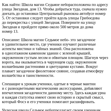
Как найти: Школа магии Седьмое неборасположена по адресу
улица Звездная, дом 13. Чтобы добраться туда, сначала нужно
доехать до остановки Центральный рынокна автобусе номер
5. От остановки следует пройти вдоль улицы Грибоедова
до перекрестка с улицей Звездная. Поверните на улицу
Звездная и пройдите прямо около 500 метров до дома
номер 13.
Описание: Школа магии Седьмое небо- это загадочное
и удивительное место, где ученики изучают различные
аспекты мистики и тайных знаний. Она расположена
в одноэтажном каменном здании с зеленой крышей,
окруженном густым лесом и обвитым плющом. Шагнув через
ворота, вы оказываетесь в чарующем саду, окруженном
волшебными растениями и цветущими кустами. Вокруг
плавает загадочное фиолетовое сияние, создавая атмосферу
волшебства и таинственности.
Спешащие к урокам ученики, одетые в черные мантии
и с разноцветными магическими аксессуарами, добавляют
впечатления загадочности данному месту. Здесь каждая урна
и каждая статуэтка имеют свою историю и скрытый смысл,
который Фосэ и его ученики помогают расшифровать.
Чудесная школа Седьмое небопредлагает своим ученикам