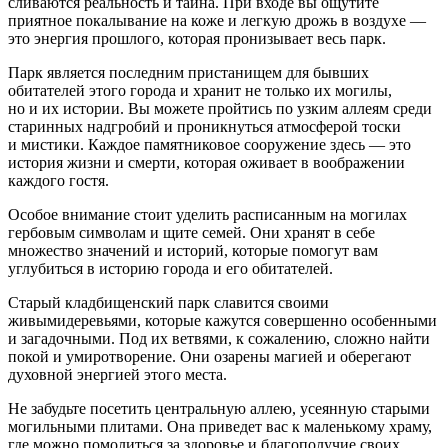
сливаются реальность и тайна. При входе вы ощутите
приятное покалывание на коже и легкую дрожь в воздухе —
это энергия прошлого, которая пронизывает весь парк.
Парк является последним пристанищем для бывших
обитателей этого города и хранит не только их могилы,
но и их истории. Вы можете пройтись по узким аллеям среди
старинных надгробий и проникнуться атмосферой тоски
и мистики. Каждое памятниковое сооружение здесь — это
история жизни и смерти, которая оживает в воображении
каждого гостя.
Особое внимание стоит уделить расписанным на могилах
гербовым символам и щите семей. Они хранят в себе
множество значений и историй, которые помогут вам
углубиться в историю города и его обитателей.
Старый кладбищенский парк славится своими
живымидеревьями, которые кажутся совершенно особенными
и загадочными. Под их ветвями, к сожалению, сложно найти
покой и умиротворение. Они озарены магией и оберегают
духовной энергией этого места.
Не забудьте посетить центральную аллею, усеянную старыми
могильными плитами. Она приведет вас к маленькому храму,
где можно помолиться за здоровье и благополучие своих