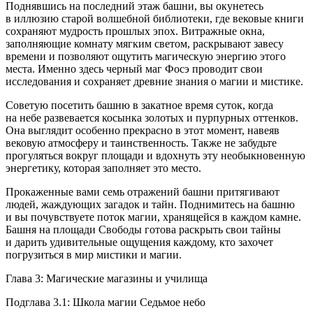
Поднявшись на последний этаж башни, вы окунетесь
в иллюзию старой волшебной библиотеки, где вековые книги
сохраняют мудрость прошлых эпох. Витражные окна,
заполняющие комнату мягким светом, раскрывают завесу
времени и позволяют ощутить магическую энергию этого
места. Именно здесь черный маг Фосэ проводит свои
исследования и сохраняет древние знания о магии и мистике.
Советую посетить башню в закатное время суток, когда
на небе развевается косынка золотых и пурпурных оттенков.
Она выглядит особенно прекрасно в этот момент, навеяв
вековую атмосферу и таинственность. Также не забудьте
прогуляться вокруг площади и вдохнуть эту необыкновенную
энергетику, которая заполняет это место.
Прокаженные вами семь отражений башни притягивают
людей, жаждующих загадок и тайн. Поднимитесь на башню
и вы почувствуете поток магии, хранящейся в каждом камне.
Башня на площади Свободы готова раскрыть свои тайны
и дарить удивительные ощущения каждому, кто захочет
погрузиться в мир мистики и магии.
Глава 3: Магические магазины и училища
Подглава 3.1: Школа магии Седьмое небо