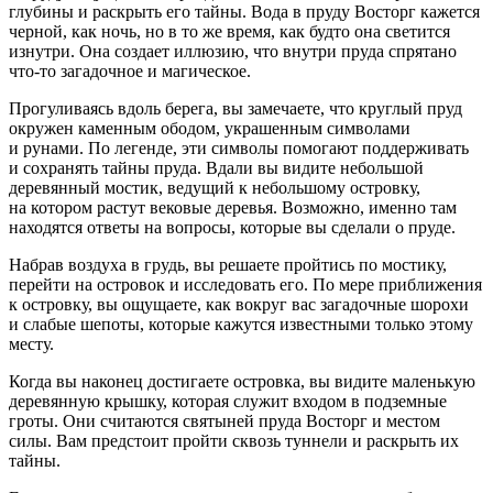
глубины и раскрыть его тайны. Вода в пруду Восторг кажется
черной, как ночь, но в то же время, как будто она светится
изнутри. Она создает иллюзию, что внутри пруда спрятано
что-то загадочное и магическое.
Прогуливаясь вдоль берега, вы замечаете, что круглый пруд
окружен каменным ободом, украшенным символами
и рунами. По легенде, эти символы помогают поддерживать
и сохранять тайны пруда. Вдали вы видите небольшой
деревянный мостик, ведущий к небольшому островку,
на котором растут вековые деревья. Возможно, именно там
находятся ответы на вопросы, которые вы сделали о пруде.
Набрав воздуха в грудь, вы решаете пройтись по мостику,
перейти на островок и исследовать его. По мере приближения
к островку, вы ощущаете, как вокруг вас загадочные шорохи
и слабые шепоты, которые кажутся известными только этому
месту.
Когда вы наконец достигаете островка, вы видите маленькую
деревянную крышку, которая служит входом в подземные
гроты. Они считаются святыней пруда Восторг и местом
силы. Вам предстоит пройти сквозь туннели и раскрыть их
тайны.