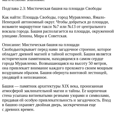
Подглава 2.3: Мистическая башня на площади Свободы
Как найти: Площадь Свободы, город Муравленко, Ямало-
Ненецкий автономный округ. Чтобы добраться до площади,
возьмите маршрутное такси №7 или №13 от центрального
вокзала города. Башня располагается на площади, окруженной
улицами Ленина, Мира и Советская.
Описание: Мистическая башня на площади
Свободыоткрывает перед нами загадочное строение, которое
обладает древней магией и тайной историей. Башня является
историческим памятником, находящимся в самом сердце
города Муравленко. Возвышающаяся на высоту 50 метров,
она привлекает внимание каждого прохожего своим мощным
воздушным образом. Башня обернута винтовой лестницей,
уводящей в непознанное.
Башня — памятник архитектуры XIX века, пронизанная
атмосферой заклинательной магии и тайны. Ее кирпичная
стена усыпана витиеватыми резными узорами и символами,
придавая ей особую привлекательность и загадочность. Вход
в башню охраняет д
войн
ая дверь, засекреченная еще
с древних времен.