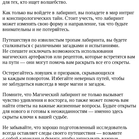
для тех, кто ищет волшебство.
Как только вы войдете в лабиринт, вы попадете в мир интриг
и конспирологических тайн. Стоит учесть, что лабиринт
может изменять свою форму и направление, так что будьте
внимательны и не потеряйтесь.
Путешествуя по извилистым тропам лабиринта, вы будете
сталкиваться с различными загадками и испытаниями.
Не спешите исключать возможность использования
магических артефактов или рецептов, которые встретятся вам
на пути — они могут помочь вам раскрыть все его секреты.
Остерегайтесь ловушек и призраков, скрывающихся
за каждым поворотом. Избегайте неверных путей, чтобы
не заблудиться навсегда в мире магии и загадок.
Помните, что Магический лабиринт не только вызывает
чувство удивления и восторга, но также может помочь вам
найти ответы на важные жизненные вопросы. Будьте открыты
для нового и готовы к неожиданностям — именно здесь
скрыты ключи к вашей судьбе.
Не забывайте, что хорошо подготовленный исследователь
всегда оставляет следы своего путешествия — возьмите
с собой карандаш и бумагу, чтобы записывать важные