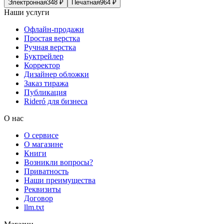
Электронная
348
₽
Печатная
964
₽
Наши услуги
Офлайн-продажи
Простая верстка
Ручная верстка
Буктрейлер
Корректор
Дизайнер обложки
Заказ тиража
Публикация
Rideró для бизнеса
О нас
О сервисе
О магазине
Книги
Возникли вопросы?
Приватность
Наши преимущества
Реквизиты
Договор
llm.txt