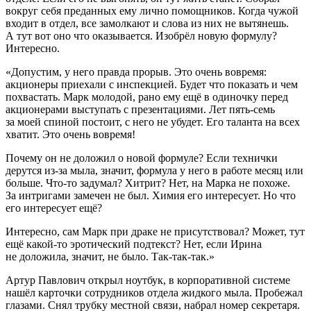
вокруг себя преданных ему лично помощников. Когда чужой
входит в отдел, все замолкают и слова из них не вытянешь.
А тут вот оно что оказывается. Изобрёл новую формулу?
Интересно.
«Допустим, у него правда прорыв. Это очень вовремя:
акционеры приехали с инспекцией. Будет что показать и чем
похвастать. Марк молодой, рано ему ещё в одиночку перед
акционерами выступать с презентациями. Лет пять-семь
за моей спиной постоит, с него не убудет. Его таланта на всех
хватит. Это очень вовремя!
Почему он не доложил о новой формуле? Если технички
дерутся из-за мыла, значит, формула у него в работе месяц или
больше. Что-то задумал? Хитрит? Нет, на Марка не похоже.
За интригами замечен не был. Химия его интересует. Но что
его интересует ещё?
Интересно, сам Марк при драке не присутствовал? Может, тут
ещё какой-то эротический подтекст? Нет, если Ирина
не доложила, значит, не было. Так-так-так.»
Артур Павлович открыл ноутбук, в корпоративной системе
нашёл карточки сотрудников отдела жидкого мыла. Пробежал
глазами. Снял трубку местной связи, набрал номер секретаря.