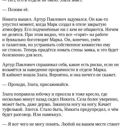
— Позови её.
Никита вышел. Артур Павлович задумался. Он как-то
упустил момент, когда Марк создал в отеле закрытую
атмосферу. Его подчинённые ни с кем не общаются. Ничем
не делятся. При этом видно, что все «горят» на работе
и буквально боготворят Марка. Он, конечно, умён
и талантлив, но устраивать собственное княжество ему
не стоило. Теперь придётся ломать стены замка, и это будет
болезненно для всех.
Артур Павлович спрашивал себя, какие есть риски, если он
возьмётся за наведение прозрачности в отделе Марка.
В кабинет вошла Злата. Вероятно, и она ничего не скажет.
— Проходи, Злата, присаживайся.
Злата поправила юбочку и присела в тоже кресло, где
несколько минут назад сидел Никита. Села более уверенно,
может быть, даже дерзко. Закинула ногу на ногу. Качает
туфелькой. Злится. Стало быть, Никита предупредил, о чём
будет разговор. Или намекнул.
— Я вот чего не могу понять. Любой на вашем месте станет