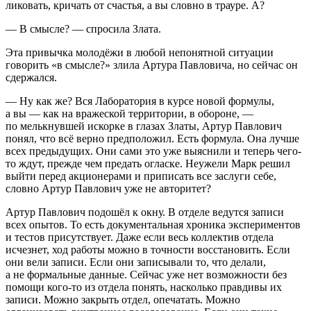
ликовать, кричать от счастья, а вы словно в трауре. А?
— В смысле? — спросила Злата.
Эта привычка молодёжи в любой непонятной ситуации
говорить «в смысле?» злила Артура Павловича, но сейчас он
сдержался.
— Ну как же? Вся Лаборатория в курсе новой формулы,
а вы — как на вражеской территории, в обороне, —
по мелькнувшей искорке в глазах Златы, Артур Павлович
понял, что всё верно предположил. Есть формула. Она лучше
всех предыдущих. Они сами это уже выяснили и теперь чего-
то ждут, прежде чем предать огласке. Неужели Марк решил
выйти перед акционерами и приписать все заслуги себе,
словно Артур Павлович уже не авторитет?
Артур Павлович подошёл к окну. В отделе ведутся записи
всех опытов. То есть документальная хроника экспериментов
и тестов присутствует. Даже если весь коллектив отдела
исчезнет, ход работы можно в точности восстановить. Если
они вели записи. Если они записывали то, что делали,
а не формальные данные. Сейчас уже нет возможности без
помощи кого-то из отдела понять, насколько правдивы их
записи. Можно закрыть отдел, опечатать. Можно