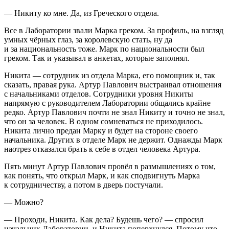
— Никиту ко мне. Да, из Греческого отдела.
Все в Лаборатории звали Марка греком. За профиль, на взгляд
умных чёрных глаз, за королевскую стать, ну да
и за
нацио
нальность тоже. Марк по
нацио
нальности был
греком. Так и указывал в анкетах, которые заполнял.
Никита — сотрудник из отдела Марка, его помощник и, так
сказать, правая рука. Артур Павлович выстраивал отношения
с начальниками отделов. Сотрудники уровня Никиты
напрямую с руководителем Лаборатории общались крайне
редко. Артур Павлович почти не знал Никиту и точно не знал,
что он за человек. В одном сомневаться не приходилось.
Никита лично предан Марку и будет на стороне своего
начальника. Других в отделе Марк не держит. Однажды Марк
наотрез отказался брать к себе в отдел человека Артура.
Пять минут Артур Павлович провёл в размышлениях о том,
как понять, что открыл Марк, и как сподвигнуть Марка
к сотрудничеству, а потом в дверь постучали.
— Можно?
— Проходи, Никита. Как дела? Будешь чего? — спросил
начальник Лаборатории, и Никита поперхнулся. Потому что