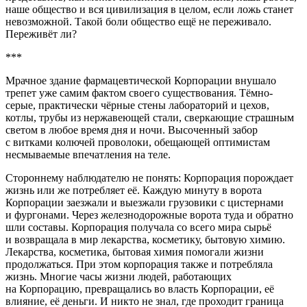
наше общество и вся цивилизация в целом, если ложь станет
невозможной. Такой боли общество ещё не переживало.
Переживёт ли?
***
Мрачное здание фармацевтической Корпорации внушало
трепет уже самим фактом своего существования. Тёмно-
серые, практически чёрные стены лабораторий и цехов,
котлы, трубы из нержавеющей стали, сверкающие страшным
светом в любое время дня и ночи. Высоченный забор
с витками колючей проволоки, обещающей оптимистам
несмываемые впечатления на теле.
Стороннему наблюдателю не понять: Корпорация порождает
жизнь или же потребляет её. Каждую минуту в ворота
Корпорации заезжали и выезжали грузовики с цистернами
и фургонами. Через железнодорожные ворота туда и обратно
шли составы. Корпорация получала со всего мира сырьё
и возвращала в мир лекарства, косметику, бытовую химию.
Лекарства, косметика, бытовая химия помогали жизни
продолжаться. При этом корпорация также и потребляла
жизнь. Многие часы жизни людей, работающих
на Корпорацию, превращались во власть Корпорации, её
влияние, её деньги. И никто не знал, где проходит граница