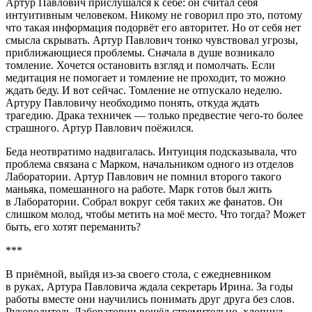
Артур Павлович прислушался к себе: он считал себя
интуитивным человеком. Никому не говорил про это, потому
что такая информация подорвёт его авторитет. Но от себя нет
смысла скрывать. Артур Павлович тонко чувствовал угрозы,
приближающиеся проблемы. Сначала в душе возникало
томление. Хочется остановить взгляд и помолчать. Если
медитация не помогает и томление не проходит, то можно
ждать беду. И вот сейчас. Томление не отпускало неделю.
Артуру Павловичу необходимо понять, откуда ждать
трагедию. Драка техничек — только предвестие чего-то более
страшного. Артур Павлович поёжился.
Беда неотвратимо надвигалась. Интуиция подсказывала, что
проблема связана с Марком, начальником одного из отделов
Лаборатории. Артур Павлович не помнил второго такого
маньяка, помешанного на работе. Марк готов был жить
в Лаборатории. Собрал вокруг себя таких же фанатов. Он
слишком молод, чтобы метить на моё место. Что тогда? Может
быть, его хотят переманить?
***
В приёмной, выйдя из-за своего стола, с ежедневником
в руках, Артура Павловича ждала секретарь Ирина. За годы
работы вместе они научились понимать друг друга без слов.
Руководитель Лаборатории вошёл стремительно, хлопнул