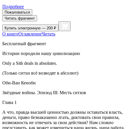
Подробнее
Пожаловаться
Читать фрагмент
Купить
электронную — 200 ₽
О книге
Оглавление
Читать
Бесплатный фрагмент
Истории породили нашу цивилизацию
Only a Sith deals in absolutes.
(Только ситхи всё возводят в абсолют)
Оби-Ван Кеноби
Звёздные войны. Эпизод III: Месть ситхов
Глава 1
А что, правда высшей ценностью должны оставаться власть,
деньги, право безнаказанно лгать, диктовать свои правила,
возможность не отвечать за свои действия? Нам сложно
представить, как может измениться наша жизнь, наша работа,