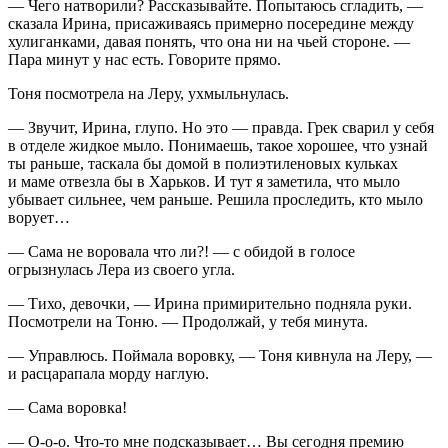
— Чего натворили? Рассказывайте. Попытаюсь сгладить, —
сказала Ирина, присаживаясь примерно посередине между
хулиганками, давая понять, что она ни на чьей стороне. —
Пара минут у нас есть. Говорите прямо.
Тоня посмотрела на Леру, ухмыльнулась.
— Звучит, Ирина, глупо. Но это — правда. Грек сварил у себя
в отделе жидкое мыло. Понимаешь, такое хорошее, что узнай
ты раньше, таскала бы домой в полиэтиленовых кульках
и маме отвезла бы в Харьков. И тут я заметила, что мыло
убывает сильнее, чем раньше. Решила проследить, кто мыло
ворует…
— Сама не воровала что ли?! — с обидой в голосе
огрызнулась Лера из своего угла.
— Тихо, девочки, — Ирина примирительно подняла руки.
Посмотрели на Тоню. — Продолжай, у тебя минута.
— Управлюсь. Поймала воровку, — Тоня кивнула на Леру, —
и расцарапала морду наглую.
— Сама воровка!
— О-о-о. Что-то мне подсказывает… Вы сегодня премию