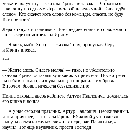
можете получить, — сказала Ирина, вставая. — Строиться
в колонну по одному. Лера, вставай передо мной. Тоня, идёшь
следом. Кто скажет хоть слово без команды, спасать не буду.
Всё понятно?
Лера кивнула и поднялась. Тоня недоверчиво, но с надеждой
во взгляде посмотрела на Ирину.
— Я воль, майн Херц, — сказала Тоня, пропуская Леру
и Ирину вперёд.
***
— Ждите здесь. Сидеть молча! — тихо, но убедительно
сказала Ирина, оставляя хуликанок в приёмной. Посмотрела
на себя в зеркало, лизнула палец и поправила им бровь.
Впрочем, бровь выглядела безукоризненно.
Ирина открыла дверь кабинета Артура Павловича, дождалась
его кивка и вошла.
— А у нас сегодня праздник, Артур Павлович. Неожиданный,
и тем приятнее, — сказала Ирина. Её живой ум позволял
выпутываться из самых сложных передряг. Первый муж
научил. Тот ещё неудачник, прости Господи.