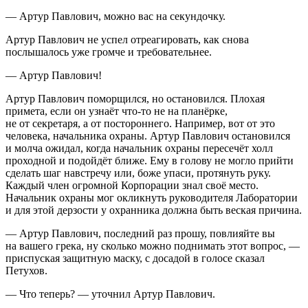
— Артур Павлович, можно вас на секундочку.
Артур Павлович не успел отреагировать, как снова
послышалось уже громче и требовательнее.
— Артур Павлович!
Артур Павлович поморщился, но остановился. Плохая
примета, если он узнаёт что-то не на планёрке,
не от секретаря, а от постороннего. Например, вот от это
человека, начальника охраны. Артур Павлович остановился
и молча ожидал, когда начальник охраны пересечёт холл
проходной и подойдёт ближе. Ему в голову не могло прийти
сделать шаг навстречу или, боже упаси, протянуть руку.
Каждый
член
огромной Корпорации знал своё место.
Начальник охраны мог окликнуть руководителя Лаборатории
и для этой дерзости у охранника должна быть веская причина.
— Артур Павлович, последний раз прошу, повлияйте вы
на вашего грека, ну сколько можно поднимать этот вопрос, —
приспуская защитную маску, с досадой в голосе сказал
Петухов.
— Что теперь? — уточнил Артур Павлович.