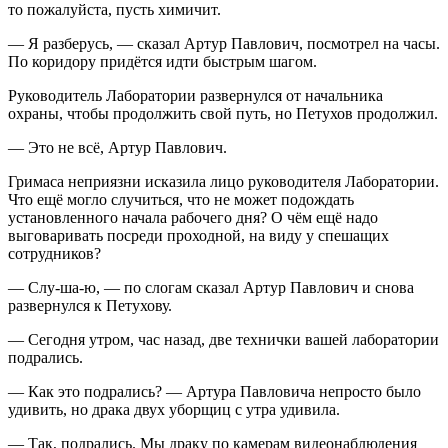
то пожалуйста, пусть химичит.
— Я разберусь, — сказал Артур Павлович, посмотрел на часы.
По коридору придётся идти быстрым шагом.
Руководитель Лаборатории развернулся от начальника
охраны, чтобы продолжить свой путь, но Петухов продолжил.
— Это не всё, Артур Павлович.
Гримаса неприязни исказила лицо руководителя Лаборатории.
Что ещё могло случиться, что не может подождать
установленного начала рабочего дня? О чём ещё надо
выговаривать посреди проходной, на виду у спешащих
сотрудников?
— Слу-ша-ю, — по слогам сказал Артур Павлович и снова
развернулся к Петухову.
— Сегодня утром, час назад, две технички вашей лаборатории
подрались.
— Как это подрались? — Артура Павловича непросто было
удивить, но драка двух уборщиц с утра удивила.
— Так, подрались. Мы драку по камерам видеонаблюдения