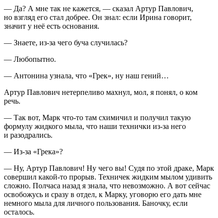
— Да? А мне так не кажется, — сказал Артур Павлович,
но взгляд его стал добрее. Он знал: если Ирина говорит,
значит у неё есть основания.
— Знаете, из-за чего буча случилась?
— Любопытно.
— Антонина узнала, что «Грек», ну наш гений…
Артур Павлович нетерпеливо махнул, мол, я понял, о ком
речь.
— Так вот, Марк что-то там схимичил и получил такую
формулу жидкого мыла, что наши технички из-за него
и разодрались.
— Из-за «Грека»?
— Ну, Артур Павлович! Ну чего вы! Судя по этой драке, Марк
совершил какой-то прорыв. Техничек жидким мылом удивить
сложно. Полчаса назад я знала, что невозможно. А вот сейчас
освобожусь и сразу в отдел, к Марку, уговорю его дать мне
немного мыла для личного пользования. Баночку, если
осталось.