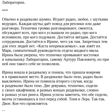
Лаборатории.
***
Обычно в раздевалке шумно. Играет радио, любое, с шутками
ведущих. Каждая шутка даёт повод для реплики или даже
разговора. Технички громко разговаривают, смеются,
обсуждают всех, про кого услышали по радио, про кого
вспомнили, про кого подумали. Достаётся звёздам. Достаётся
сотрудникам. Достаётся и Ирине, чего уж там. Запретных тем
для этих людей нет. «Каста неприкасаемых», как зовёт их
Марк, симпатичный руководитель отдела жидкого мыла.
Ирина была уверена, что технички промывают косточки
и начальнику Лаборатории, самому Артуру Павловичу, но при
ней они такого себе не позволяли.
Ирина вошла в раздевалку и поняла, что пришла вовремя
и в правильное место. В раздевалке было тихо, радио было
выключено. Ирина не помнила второго случая, когда
в раздевалке было тихо. Две девушки, технички, сидели
у своих шкафчиков, в разных концах раздевалки, словно
в разных углах ринга. Ирина успела заметить, что обе сидели,
молча уставившись в пол перед собой. Тоня и Лера. Так-так.
Двое. Кое-что проясняется.