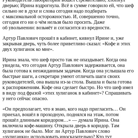
дверью; Ирина вздрогнула. Всё в сумме говорило ей, что шеф
сильно не в духе и слова сегодня надо подбирать
с максимальной осторожностью. И, совершенно точно,
сегодня его ни о чём нельзя было просить. Даже
об увольнении: возьмёт и согласится из вредности.
Артур Павлович прошёл в кабинет, кивнул Ирине и, уже
закрывая дверь, чуть более приветливо сказал: «Кофе и этих
двух хулиганок ко мне».
Ирина знала, что шеф просто так не опаздывает. Когда она
увидела, что сегодня Артур Павлович задерживается, она
была готова к неожиданным задачам. Когда она услышала его
быстрые шаги, а секретари умеют отличать шаги своих
руководителей, она вышла из-за стола. Вышла и была готова
к распоряжениям. Кофе она сделает быстро. Но что шеф имел
в виду под фразой «этих хулиганок в кабинет»? Спрашивать
у него сейчас опасно.
«Он предполагает, что я знаю, кого надо пригласить… Он
приехал, вошёл в проходную, поднялся на этаж, потом
прошёл длинным коридором…» — думала Ирина. Она
включила кофе-машину. Открыла дверь в коридор. Там
хулиганок не было. Мог ли Артур Павлович слово
«хулиганки» использовать иносказательно? Кто тут