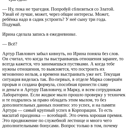
— Ну, пока не трагедия. Попробуй сблизиться со Златой.
Узнай её лучше, может, через общие интересы. Может,
ребёнка надо в садик устроить? У неё сыну три года.
Подумай.
Ирина сделала запись в ежедневнике.
— Всё?
Артур Павлович забыл кивнуть, но Ирина поняла без слов.
Он считал, что когда ты выстраиваешь отношения заранее, то
всегда кажется, что занимаешься пустяками. А когда тебе
нужны отношения, то выясняется, что построить их
мгновенно нельзя, а времени выстраивать уже нет. Текущая
ситуация виделась так. Во-первых, в отделе Марка совершён
прорыв и создана формула, способная принести славу
и деньги и Артуру Павловичу, и Марку, и всем сотрудникам
Лаборатории. Если жидкое мыло прошло проверку у техничек
и те подрались за право обладать этим мылом, то без
дополнительных данных понятно: это успех, и на памяти
Артура — самый крупный успех в Корпорации. То есть
масштаб праздника — всеобщий. Это очень хорошая премия.
Это продвижение по служебной лестнице и много чего
дополнительными бонусами. Вопрос только в том, почему