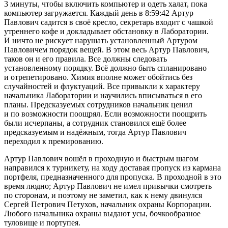
3 минуты, чтобы включить компьютер и одеть халат, пока
компьютер загружается. Каждый день в 8:59:42 Артур
Павлович садится в своё кресло, секретарь входит с чашкой
утреннего кофе и докладывает обстановку в Лаборатории.
И ничто не рискует нарушать установленный Артуром
Павловичем порядок вещей. В этом весь Артур Павлович,
таков он и его правила. Все должны следовать
установленному порядку. Всё должно быть спланировано
и отрепетировано. Химия вполне может обойтись без
случайностей и флуктуаций. Все привыкли к характеру
начальника Лаборатории и научились вписываться в его
планы. Предсказуемых сотрудников начальник ценил
и по возможности поощрял. Если возможности поощрить
были исчерпаны, а сотрудник становился ещё более
предсказуемым и надёжным, тогда Артур Павлович
переходил к премированию.
Артур Павлович вошёл в проходную и быстрым шагом
направился к турникету, на ходу доставая пропуск из кармана
портфеля, предназначенного для пропуска. В проходной в это
время людно; Артур Павлович не имел привычки смотреть
по сторонам, и поэтому не заметил, как к нему двинулся
Сергей Петрович Петухов, начальник охраны Корпорации.
Любого начальника охраны выдают усы, бочкообразное
туловище и портупея.