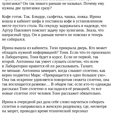
хулиганки? Он так никого раньше не называл. Почему ему
нужны две хулиганки сразу?
Кофе готов. Так. Блюдце, салфетка, чашка, ложка. Ирина
вошла в кабинет шефа и поставила кофе в установленном
месте пустого стола. На секунду задержалась в надежде, что
Артур Павлович пояснит задачу про хулиганок. Знала, что
напрасный труд. Он и раньше ничего не пояснял и теперь
не собирался.
Ирина вышла из кабинета. Тихо прикрыла дверь. Кто может
обладать нужной информацией? Тоня. Если что-то произошло
в Лаборатории, Тоня будет в курсе. Если не первой, так
второй. Антонина так умеет слушать сплетни, что всем
в Лаборатории нравится ей их рассказывать. Талант,
не меньше. Антонина замирает, когда слышит сплетню, как
верно подметил Марк: «Превращается в одно большое ухо».
Она так искренне удивляется поворотам сюжета сплетни, она
так восхищается развязке… В общем так: если кто-то однажды
рассказал Тоне сплетню и насладился её реакцией, то все
новые сплетни этот человек Тоне расскажет обязательно.
Ирина в очередной раз дала себе слово научиться собирать
сплетни и направилась в женскую раздевалку, где, несмотря
на запрет, проводил время технический персонал