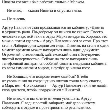
Никита согласен был работать только с Марком.
— Не знаю, — сказал Никита и опустил глаза.
— Не знаешь.
Артур Павлович стал прохаживаться по кабинету: «Давить
и угрожать рано. По-доброму он ничего не скажет. Своего
человека надо всё-таки в отдел Марка внедрить. Хорошо, это
можно потом сделать.» Артур Павлович сел за стол. Про этот
стол в Лаборатории ходили легенды. Главная: на столе в один
момент времени может находиться лишь один документ.
Огромный, стеклянный, хайтековский стол с безупречно
чистой поверхностью. Сейчас на столе находился лишь
телефонный аппарат, способный связать владельца кабинета
со всем химическим миром, ноутбук да чашка кофе.
— Не боишься, что покровителем ошибся? Я тебя
от увольнения по сокращению штатов точно могу спасти,
а Марк нет. Что скажешь? — Артур Павлович так и не нашёл
слов для того, чтобы подружиться с Никитой.
— Не знаю, что вы хотите от меня услышать, Артур
Павлович. Я ведь простой лаборант, моё дело чистоту
соблюдать в отделе и проветривать по расписанию.