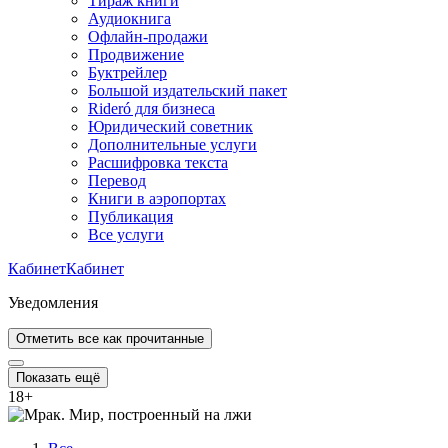
Тираж книги
Аудиокнига
Офлайн-продажи
Продвижение
Буктрейлер
Большой издательский пакет
Rideró для бизнеса
Юридический советник
Дополнительные услуги
Расшифровка текста
Перевод
Книги в аэропортах
Публикация
Все услуги
Кабинет
Кабинет
Уведомления
Отметить все как прочитанные
Показать ещё
18
+