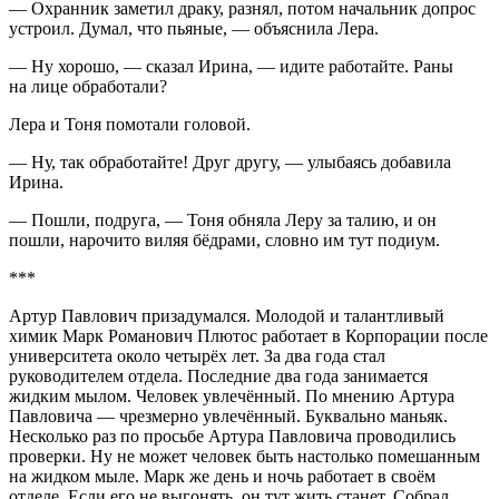
— Охранник заметил драку, разнял, потом начальник допрос
устроил. Думал, что пьяные, — объяснила Лера.
— Ну хорошо, — сказал Ирина, — идите работайте. Раны
на лице обработали?
Лера и Тоня помотали головой.
— Ну, так обработайте! Друг другу, — улыбаясь добавила
Ирина.
— Пошли, подруга, — Тоня обняла Леру за талию, и он
пошли, нарочито виляя бёдрами, словно им тут подиум.
***
Артур Павлович призадумался. Молодой и талантливый
химик Марк Романович Плютос работает в Корпорации после
университета около четырёх лет. За два года стал
руководителем отдела. Последние два года занимается
жидким мылом. Человек увлечённый. По мнению Артура
Павловича — чрезмерно увлечённый. Буквально маньяк.
Несколько раз по просьбе Артура Павловича проводились
проверки. Ну не может человек быть настолько помешанным
на жидком мыле. Марк же день и ночь работает в своём
отделе. Если его не выгонять, он тут жить станет. Собрал