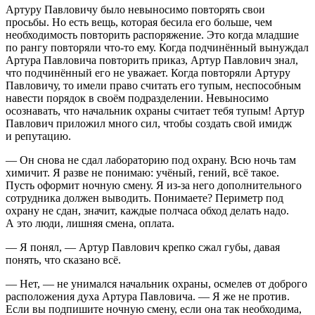
Артуру Павловичу было невыносимо повторять свои
просьбы. Но есть вещь, которая бесила его больше, чем
необходимость повторить распоряжение. Это когда младшие
по рангу повторяли что-то ему. Когда подчинённый вынуждал
Артура Павловича повторить приказ, Артур Павлович знал,
что подчинённый его не уважает. Когда повторяли Артуру
Павловичу, то имели право считать его тупым, неспособным
навести порядок в своём подразделении. Невыносимо
осознавать, что начальник охраны считает тебя тупым! Артур
Павлович приложил много сил, чтобы создать свой имидж
и репутацию.
— Он снова не сдал лабораторию под охрану. Всю ночь там
химичит. Я разве не понимаю: учёный, гений, всё такое.
Пусть оформит ночную смену. Я из-за него дополнительного
сотрудника должен выводить. Понимаете? Периметр под
охрану не сдан, значит, каждые полчаса обход делать надо.
А это люди, лишняя смена, оплата.
— Я понял, — Артур Павлович крепко сжал губы, давая
понять, что сказано всё.
— Нет, — не унимался начальник охраны, осмелев от доброго
расположения духа Артура Павловича. — Я же не против.
Если вы подпишите ночную смену, если она так необходима,