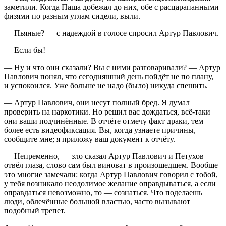
заметили. Когда Паша добежал до них, обе с расцарапанными
физями по разным углам сидели, выли.
— Пьяные? — с надеждой в голосе спросил Артур Павлович.
— Если бы!
— Ну и что они сказали? Вы с ними разговаривали? — Артур
Павлович понял, что сегодняшний день пойдёт не по плану,
и успокоился. Уже больше не надо (было) никуда спешить.
— Артур Павлович, они несут полный бред. Я думал
проверить на
наркот
ики. Но решил вас дождаться, всё-таки
они ваши подчинённые. В отчёте отмечу факт драки, тем
более есть видеофиксация. Вы, когда узнаете причины,
сообщите мне; я приложу ваш документ к отчёту.
— Непременно, — зло сказал Артур Павлович и Петухов
отвёл глаза, слово сам был виноват в произошедшем. Вообще
это многие замечали: когда Артур Павлович говорил с тобой,
у тебя возникало неодолимое желание оправдываться, а если
оправдаться невозможно, то — сознаться. Что поделаешь
люди, облечённые большой властью, часто вызывают
подобный трепет.