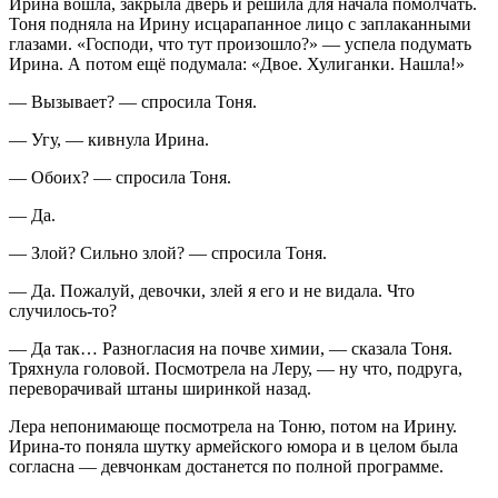
Ирина вошла, закрыла дверь и решила для начала помолчать.
Тоня подняла на Ирину исцарапанное лицо с заплаканными
глазами. «Господи, что тут произошло?» — успела подумать
Ирина. А потом ещё подумала: «Двое. Хулиганки. Нашла!»
— Вызывает? — спросила Тоня.
— Угу, — кивнула Ирина.
— Обоих? — спросила Тоня.
— Да.
— Злой? Сильно злой? — спросила Тоня.
— Да. Пожалуй, девочки, злей я его и не видала. Что
случилось-то?
— Да так… Разногласия на почве химии, — сказала Тоня.
Тряхнула головой. Посмотрела на Леру, — ну что, подруга,
переворачивай штаны ширинкой назад.
Лера непонимающе посмотрела на Тоню, потом на Ирину.
Ирина-то поняла шутку армейского юмора и в целом была
согласна — девчонкам достанется по полной программе.