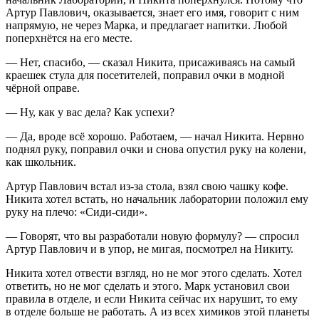
Артур Павлович, оказывается, знает его имя, говорит с ним
напрямую, не через Марка, и предлагает напитки. Любой
поперхнётся на его месте.
— Нет, спасибо, — сказал Никита, присаживаясь на самый
краешек стула для посетителей, поправил очки в модной
чёрной оправе.
— Ну, как у вас дела? Как успехи?
— Да, вроде всё хорошо. Работаем, — начал Никита. Нервно
поднял руку, поправил очки и снова опустил руку на колени,
как
школьни
к.
Артур Павлович встал из-за стола, взял свою чашку кофе.
Никита хотел встать, но начальник лаборатории положил ему
руку на плечо: «Сиди-сиди».
— Говорят, что вы разработали новую формулу? — спросил
Артур Павлович и в упор, не мигая, посмотрел на Никиту.
Никита хотел отвести взгляд, но не мог этого сделать. Хотел
ответить, но не мог сделать и этого. Марк установил свои
правила в отделе, и если Никита сейчас их нарушит, то ему
в отделе больше не работать. А из всех химиков этой планеты