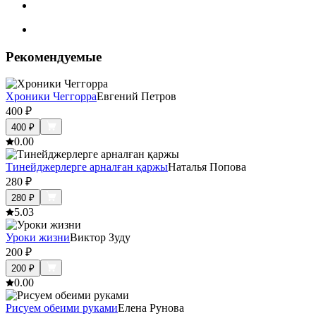
Рекомендуемые
Хроники Чеггорра
Евгений Петров
400
₽
400
₽
0.0
0
Тинейджерлерге арналған қаржы
Наталья Попова
280
₽
280
₽
5.0
3
Уроки жизни
Виктор Зуду
200
₽
200
₽
0.0
0
Рисуем обеими руками
Елена Рунова