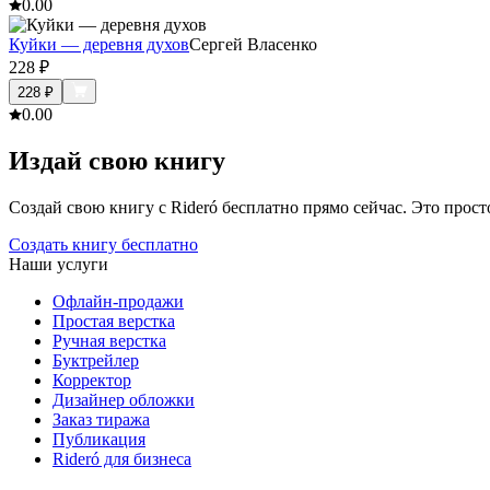
0.0
0
Куйки — деревня духов
Сергей Власенко
228
₽
228
₽
0.0
0
Издай свою книгу
Создай свою книгу с Rideró бесплатно прямо сейчас. Это просто,
Создать книгу бесплатно
Наши услуги
Офлайн-продажи
Простая верстка
Ручная верстка
Буктрейлер
Корректор
Дизайнер обложки
Заказ тиража
Публикация
Rideró для бизнеса