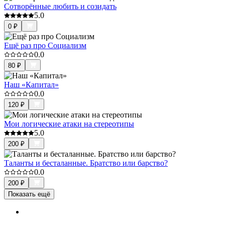
Сотворённые любить и созидать
5.0
0
₽
Ещё раз про Социализм
0.0
80
₽
Наш «Капитал»
0.0
120
₽
Мои логические атаки на стереотипы
5.0
200
₽
Таланты и бесталанные. Братство или барство?
0.0
200
₽
Показать ещё