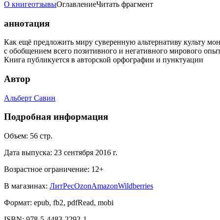
О книге
отзывы
Оглавление
Читать фрагмент
аннотация
Как ещё предложить миру суверенную альтернативу культу мо
с обобщением всего позитивного и негативного мирового опыт
Книга публикуется в авторской орфографии и пунктуации
Автор
Альберт Савин
Подробная информация
Объем:
56
стр.
Дата выпуска:
23 сентября 2016 г.
Возрастное ограничение:
12
+
В магазинах:
ЛитРес
Ozon
Amazon
Wildberries
Формат:
epub, fb2, pdfRead, mobi
ISBN:
978-5-4483-2292-1