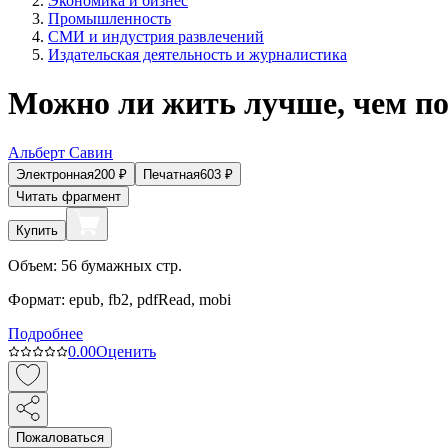
Экономика и бизнес
Промышленность
СМИ и индустрия развлечений
Издательская деятельность и журналистика
Можно ли жить лучше, чем по
Альберт Савин
Электронная
200
₽
Печатная
603
₽
Читать фрагмент
Купить
Объем:
56
бумажных стр.
Формат:
epub, fb2, pdfRead, mobi
Подробнее
0.0
0
Оценить
Пожаловаться