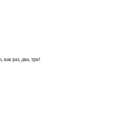
 как раз, два, три!