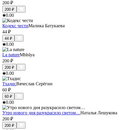
200
₽
200
₽
0.0
0
Кодекс чести
Малика Батукаева
44
₽
44
₽
0.0
0
La nature
Mblslya
200
₽
200
₽
0.0
0
Тхадис
Вячеслав Серёгин
60
₽
60
₽
0.0
0
Утро нового дня разукрасило светом…
Наталья Лешукова
200
₽
200
₽