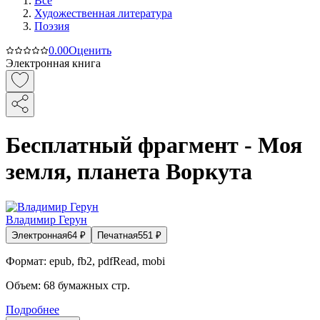
Все
Художественная литература
Поэзия
0.0
0
Оценить
Электронная книга
Бесплатный фрагмент - Моя
земля, планета Воркута
Владимир Герун
Электронная
64
₽
Печатная
551
₽
Формат:
epub, fb2, pdfRead, mobi
Объем:
68
бумажных стр.
Подробнее