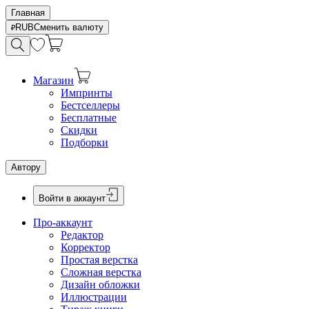
Главная
RUB
Сменить валюту
Магазин
Импринты
Бестселлеры
Бесплатные
Скидки
Подборки
Автору
Войти в аккаунт
Про-аккаунт
Редактор
Корректор
Простая верстка
Сложная верстка
Дизайн обложки
Иллюстрации