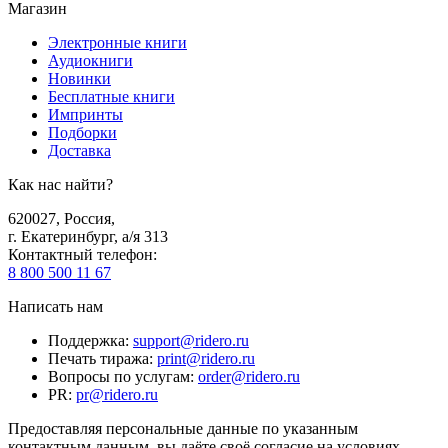
Магазин
Электронные книги
Аудиокниги
Новинки
Бесплатные книги
Импринты
Подборки
Доставка
Как нас найти?
620027
,
Россия
,
г. Екатеринбург, а/я 313
Контактный телефон
:
8 800 500 11 67
Написать нам
Поддержка
:
support@ridero.ru
Печать тиража
:
print@ridero.ru
Вопросы по услугам
:
order@ridero.ru
PR
:
pr@ridero.ru
Предоставляя персональные данные по указанным
контактным данным, вы даёте своё согласие на условиях,