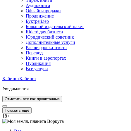
Тираж книги
Аудиокнига
Офлайн-продажи
Продвижение
Буктрейлер
Большой издательский пакет
Rideró для бизнеса
Юридический советник
Дополнительные услуги
Расшифровка текста
Перевод
Книги в аэропортах
Публикация
Все услуги
Кабинет
Кабинет
Уведомления
Отметить все как прочитанные
Показать ещё
18
+