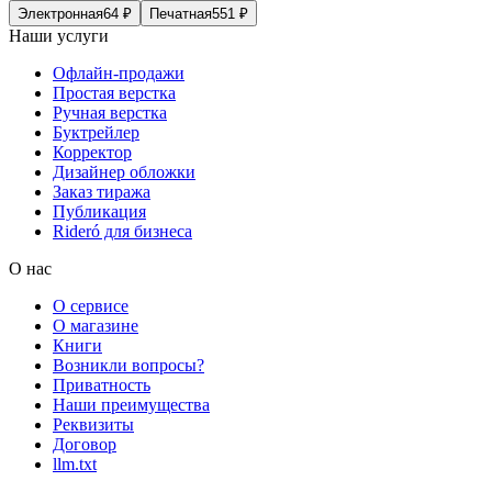
Электронная
64
₽
Печатная
551
₽
Наши услуги
Офлайн-продажи
Простая верстка
Ручная верстка
Буктрейлер
Корректор
Дизайнер обложки
Заказ тиража
Публикация
Rideró для бизнеса
О нас
О сервисе
О магазине
Книги
Возникли вопросы?
Приватность
Наши преимущества
Реквизиты
Договор
llm.txt