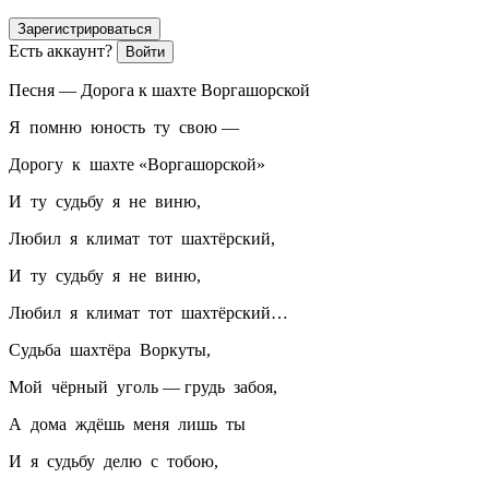
Зарегистрироваться
Есть аккаунт?
Войти
Песня — Дорога к шахте Воргашорской
Я помню юность ту свою —
Дорогу к шахте «Воргашорской»
И ту судьбу я не виню,
Любил я климат тот шахтёрский,
И ту судьбу я не виню,
Любил я климат тот шахтёрский…
Судьба шахтёра Воркуты,
Мой чёрный уголь — грудь забоя,
А дома ждёшь меня лишь ты
И я судьбу делю с тобою,