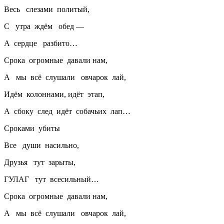
Весь слезами политый,
С утра ждём обед —
А сердце разбито…
Срока огромные давали нам,
А мы всё слушали овчарок лай,
Идём колоннами, идёт этап,
А сбоку след идёт собачьих лап…
Сроками убиты
Все души
насил
ьно,
Друзья тут зарыты,
ГУЛАГ тут всесильный…
Срока огромные давали нам,
А мы всё слушали овчарок лай,