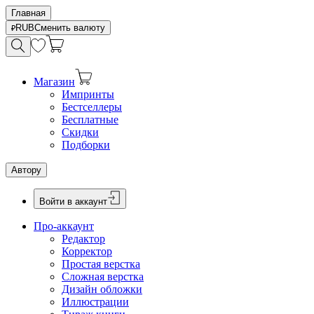
Главная
RUB
Сменить валюту
Магазин
Импринты
Бестселлеры
Бесплатные
Скидки
Подборки
Автору
Войти в аккаунт
Про-аккаунт
Редактор
Корректор
Простая верстка
Сложная верстка
Дизайн обложки
Иллюстрации