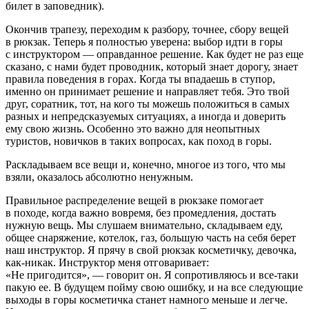
билет в заповедник).
Окончив трапезу, переходим к разбору, точнее, сбору вещей
в рюкзак. Теперь я полностью уверена: выбор идти в горы
с инструктором — оправданное решение. Как будет не раз еще
сказано, с нами будет проводник, который знает дорогу, знает
правила поведения в горах. Когда ты впадаешь в ступор,
именно он принимает решение и направляет тебя. Это твой
друг, соратник, тот, на кого ты можешь положиться в самых
разных и непредсказуемых ситуациях, а иногда и доверить
ему свою жизнь. Особенно это важно для неопытных
туристов, новичков в таких вопросах, как поход в горы.
Раскладываем все вещи и, конечно, многое из того, что мы
взяли, оказалось абсолютно ненужным.
Правильное распределение вещей в рюкзаке помогает
в походе, когда важно вовремя, без промедления, достать
нужную вещь. Мы слушаем внимательно, складываем еду,
общее снаряжение, котелок, газ, большую часть на себя берет
наш инструктор. Я прячу в свой рюкзак косметичку, девочка,
как-никак. Инструктор меня отговаривает:
«Не пригодится», — говорит он. Я сопротивляюсь и все-таки
пакую ее. В будущем пойму свою ошибку, и на все следующие
выходы в горы косметичка станет намного меньше и легче.