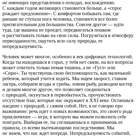
не имеющих представления о походах, восхождениях.
С каждым годом желающих становится больше, а «спрос
рождает предложение». С комфортом побывать там, где
раньше не ступала нога человека, становится все более
притягательным для большинства. Совсем другое — идти
туда, где машина не проедет, передвигаться пешком
и рассчитывать только на свои силы. Погрузиться в атмосферу
первозданности, ощутить всю силу природы, ее
непредсказуемость.
Человек может многое, особенно в век цифровых технологий.
Когда ты находишься в горах, у тебя нет связи, на все вопросы
может ответить только немая тишина, а не «Гугл» или
«Сири». Ты чувствуешь свою беспомощность, как маленький
ребенок, который учится ходить. Мы ищем хворост, ставим
лагерь, собираем ягоды и грибы, ловим рыбу, разводим костер
и делаем многое другое, что позволяет соединиться
с природой, окунуться в первобытность, прочувствовать
отсутствие благ, которые нас окружают в XXI веке. Остаешься
наедине с природой, с самим собой. Нет, я не говорю про
выживание: речь идет о новых возможностях, это своего рода
приключение — игра, в которую мы можем позволить себе
поиграть. Выбирая ее, ты соглашаешься и принимаешь ее
правила, со всеми вытекающими последствиями. Мы
не знаем, что нас ждет впереди. Непредсказуемость событий,