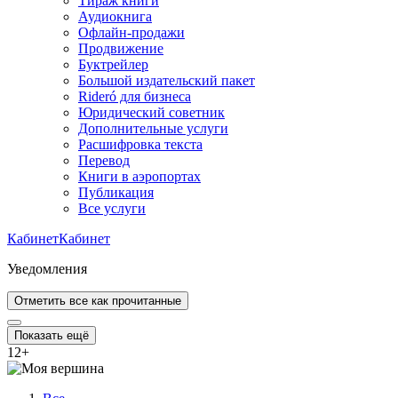
Тираж книги
Аудиокнига
Офлайн-продажи
Продвижение
Буктрейлер
Большой издательский пакет
Rideró для бизнеса
Юридический советник
Дополнительные услуги
Расшифровка текста
Перевод
Книги в аэропортах
Публикация
Все услуги
Кабинет
Кабинет
Уведомления
Отметить все как прочитанные
Показать ещё
12
+