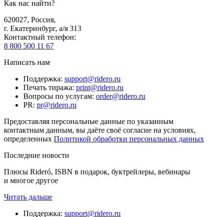
Как нас найти?
620027
,
Россия
,
г. Екатеринбург, а/я 313
Контактный телефон
:
8 800 500 11 67
Написать нам
Поддержка
:
support@ridero.ru
Печать тиража
:
print@ridero.ru
Вопросы по услугам
:
order@ridero.ru
PR
:
pr@ridero.ru
Предоставляя персональные данные по указанным
контактным данным, вы даёте своё согласие на условиях,
определенных
Политикой обработки персональных данных
Последние новости
Плюсы Rideró, ISBN в подарок, буктрейлеры, вебинары
и многое другое
Читать дальше
Поддержка
:
support@ridero.ru