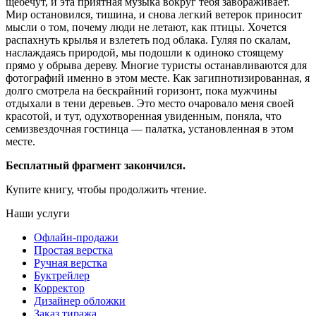
щебечут, и эта приятная музыка вокруг тебя завораживает.
Мир остановился, тишина, и снова легкий ветерок приносит
мысли о том, почему люди не летают, как птицы. Хочется
распахнуть крылья и взлететь под облака. Гуляя по скалам,
наслаждаясь природой, мы подошли к одиноко стоящему
прямо у обрыва дереву. Многие туристы останавливаются для
фотографий именно в этом месте. Как загипнотизированная, я
долго смотрела на бескрайний горизонт, пока мужчины
отдыхали в тени деревьев. Это место очаровало меня своей
красотой, и тут, одухотворенная увиденным, поняла, что
семизвездочная гостинца — палатка, установленная в этом
месте.
Бесплатный фрагмент закончился.
Купите книгу, чтобы продолжить чтение.
Наши услуги
Офлайн-продажи
Простая верстка
Ручная верстка
Буктрейлер
Корректор
Дизайнер обложки
Заказ тиража