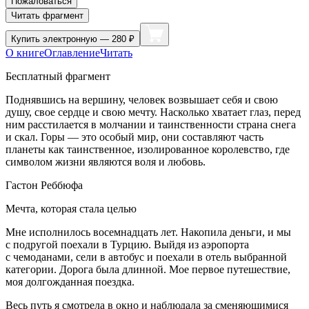
Пожаловаться
Читать фрагмент
Купить
электронную — 280 ₽
О книге
Оглавление
Читать
Бесплатный фрагмент
Поднявшись на вершину, человек возвышает себя и свою
душу, свое сердце и свою мечту. Насколько хватает глаз, перед
ним расстилается в молчании и таинственности страна снега
и скал. Горы — это особый мир, они составляют часть
планеты как таинственное, изолированное королевство, где
символом жизни являются воля и любовь.
Гастон Реббюфа
Мечта, которая стала целью
Мне исполнилось восемнадцать лет. Накопила деньги, и мы
с подругой поехали в Турцию. Выйдя из аэропорта
с чемоданами, сели в автобус и поехали в отель выбранной
категории. Дорога была длинной. Мое первое путешествие,
моя долгожданная поездка.
Весь путь я смотрела в окно и наблюдала за сменяющимися