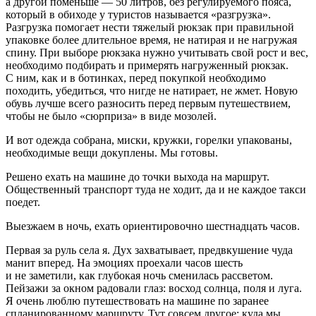
а другой поменьше — 50 литров, без регулируемого пояса,
который в обиходе у туристов называется «разгрузка».
Разгрузка помогает нести тяжелый рюкзак при правильной
упаковке более длительное время, не натирая и не нагружая
спину. При выборе рюкзака нужно учитывать свой рост и вес,
необходимо подбирать и примерять нагруженный рюкзак.
С ним, как и в ботинках, перед покупкой необходимо
походить, убедиться, что нигде не натирает, не жмет. Новую
обувь лучше всего разносить перед первым путешествием,
чтобы не было «сюрприза» в виде мозолей.
И вот одежда собрана, миски, кружки, горелки упакованы,
необходимые вещи докуплены. Мы готовы.
Решено ехать на машине до точки выхода на маршрут.
Общественный транспорт туда не ходит, да и не каждое такси
поедет.
Выезжаем в ночь, ехать ориентировочно шестнадцать часов.
Первая за руль села я. Дух захватывает, предвкушение чуда
манит вперед. На эмоциях проехали часов шесть
и не заметили, как глубокая ночь сменилась рассветом.
Пейзажи за окном радовали глаз: восход солнца, поля и луга.
Я очень люблю путешествовать на машине по заранее
спланированному маршруту. Тут совсем другое: куда мы