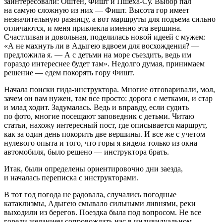
заинтересовали: Оштен, Фишт и Пшеха-Су. Выбор пал
на самую сложную из них — Фишт. Высота гор имеет
незначительную разницу, а вот маршруты для подъема сильно
отличаются, и меня привлекла именно эта вершина.
Счастливая и довольная, поделилась новой идеей с мужем:
«А не махнуть ли в Адыгею вдвоем для восхождения? —
предложила я. — А с детьми на море съездить, ведь им
гораздо интереснее будет там». Недолго думая, принимаем
решение — едем покорять гору Фишт.
Начала поиски гида-инструктора. Многие отговаривали, мол,
зачем он вам нужен, там все просто: дорога с метками, и стар
и млад ходит. Задумалась. Ведь и вправду, если судить
по фото, многие посещают заповедник с детьми. Читаю
статьи, нахожу интересный пост, где описывается маршрут,
как за один день покорить две вершины. И все же с учетом
нулевого опыта и того, что горы я видела только из окна
автомобиля, было решено — инструктора брать.
Итак, были определены ориентировочно дни заезда,
и началась переписка с инструкторами.
В тот год погода не радовала, случались погодные
катаклизмы, Адыгею смывало сильными ливнями, реки
выходили из берегов. Поездка была под вопросом. Не все
горели желанием сопровождать нас в индивидуальном