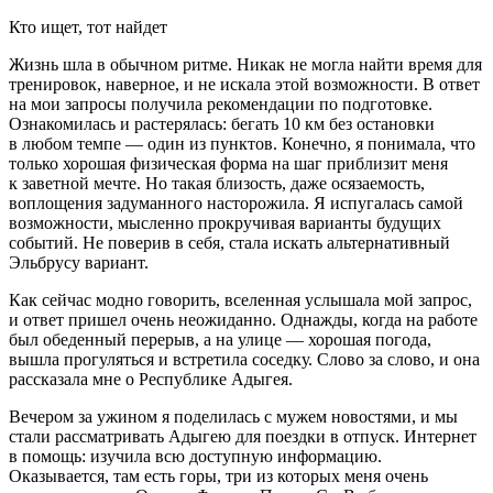
Кто ищет, тот найдет
Жизнь шла в обычном ритме. Никак не могла найти время для
тренировок, наверное, и не искала этой возможности. В ответ
на мои запросы получила рекомендации по подготовке.
Ознакомилась и растерялась: бегать 10 км без остановки
в любом темпе — один из пунктов. Конечно, я понимала, что
только хорошая физическая форма на шаг приблизит меня
к заветной мечте. Но такая близость, даже осязаемость,
воплощения задуманного насторожила. Я испугалась самой
возможности, мысленно прокручивая варианты будущих
событий. Не поверив в себя, стала искать альтернативный
Эльбрусу вариант.
Как сейчас модно говорить, вселенная услышала мой запрос,
и ответ пришел очень неожиданно. Однажды, когда на работе
был обеденный перерыв, а на улице — хорошая погода,
вышла прогуляться и встретила соседку. Слово за слово, и она
рассказала мне о Республике Адыгея.
Вечером за ужином я поделилась с мужем новостями, и мы
стали рассматривать Адыгею для поездки в отпуск. Интернет
в помощь: изучила всю доступную информацию.
Оказывается, там есть горы, три из которых меня очень