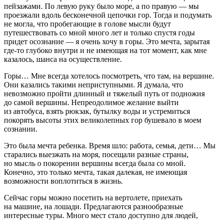
пейзажами. По левую руку было море, а по правую — мы
проезжали вдоль бесконечной цепочки гор. Тогда и подумать
не могла, что пробегающие в голове мысли будут
путешествовать со мной много лет и только спустя годы
придет осознание — я очень хочу в горы. Это мечта, зарытая
где-то глубоко внутри и не имеющая на тот момент, как мне
казалось, шанса на осуществление.
Горы… Мне всегда хотелось посмотреть, что там, на вершине.
Они казались такими неприступными. Я думала, что
невозможно пройти длинный и тяжелый путь от подножия
до самой вершины. Непреодолимое желание выйти
из автобуса, взять рюкзак, бутылку воды и устремиться
покорять высоты этих великолепных гор бушевало в моем
сознании.
Это была мечта ребенка. Время шло: работа, семья, дети… Мы
старались выезжать на моря, посещали разные страны,
но мысль о покорении вершины всегда была со мной.
Конечно, это только мечта, такая далекая, не имеющая
возможности воплотиться в жизнь.
Сейчас горы можно посетить на вертолете, приехать
на машине, на лошади. Предлагаются разнообразные
интересные туры. Много мест стало доступно для людей,