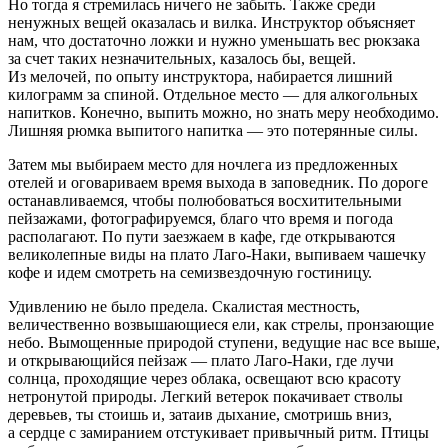
Но тогда я стремилась ничего не забыть. Также среди
ненужных вещей оказалась и вилка. Инструктор объясняет
нам, что достаточно ложки и нужно уменьшать вес рюкзака
за счет таких незначительных, казалось бы, вещей.
Из мелочей, по опыту инструктора, набирается лишний
килограмм за спиной. Отдельное место — для алкогольных
напитков. Конечно, выпить можно, но знать меру необходимо.
Лишняя рюмка выпитого напитка — это потерянные силы.
Затем мы выбираем место для ночлега из предложенных
отелей и оговариваем время выхода в заповедник. По дороге
останавливаемся, чтобы полюбоваться восхитительными
пейзажами, фотографируемся, благо что время и погода
располагают. По пути заезжаем в кафе, где открываются
великолепные виды на плато Лаго-Наки, выпиваем чашечку
кофе и идем смотреть на семизвездочную гостиницу.
Удивлению не было предела. Скалистая местность,
величественно возвышающиеся ели, как стрелы, пронзающие
небо. Вымощенные природой ступени, ведущие нас все выше,
и открывающийся пейзаж — плато Лаго-Наки, где лучи
солнца, проходящие через облака, освещают всю красоту
нетронутой природы. Легкий ветерок покачивает стволы
деревьев, ты стоишь и, затаив дыхание, смотришь вниз,
а сердце с замиранием отстукивает привычный ритм. Птицы