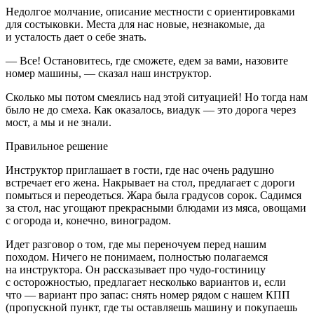
Недолгое молчание, описание местности с ориентировками
для состыковки. Места для нас новые, незнакомые, да
и усталость дает о себе знать.
— Все! Остановитесь, где сможете, едем за вами, назовите
номер машины, — сказал наш инструктор.
Сколько мы потом смеялись над этой ситуацией! Но тогда нам
было не до смеха. Как оказалось, виадук — это дорога через
мост, а мы и не знали.
Правильное решение
Инструктор приглашает в гости, где нас очень радушно
встречает его жена. Накрывает на стол, предлагает с дороги
помыться и переодеться. Жара была градусов сорок. Садимся
за стол, нас угощают прекрасными блюдами из мяса, овощами
с огорода и, конечно, виноградом.
Идет разговор о том, где мы переночуем перед нашим
походом. Ничего не понимаем, полностью полагаемся
на инструктора. Он рассказывает про чудо-гостиницу
с осторожностью, предлагает несколько вариантов и, если
что — вариант про запас: снять номер рядом с нашем КПП
(пропускной пункт, где ты оставляешь машину и покупаешь