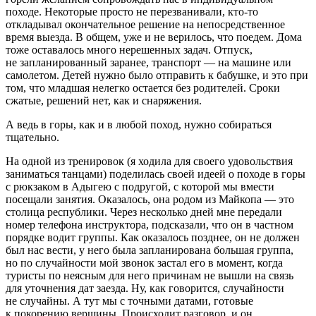
походе. Некоторые просто не перезванивали, кто-то
откладывал окончательное решение на непосредственное
время выезда. В общем, уже и не верилось, что поедем. Дома
тоже оставалось много нерешенных задач. Отпуск,
не запланированный заранее, транспорт — на машине или
самолетом. Детей нужно было отправить к бабушке, и это при
том, что младшая нелегко остается без родителей. Сроки
сжатые, решений нет, как и снаряжения.
А ведь в горы, как и в любой поход, нужно собираться
тщательно.
На одной из тренировок (я ходила для своего удовольствия
заниматься танцами) поделилась своей идеей о походе в горы
с рюкзаком в Адыгею c подругой, с которой мы вмести
посещали занятия. Оказалось, она родом из Майкопа — это
столица республики. Через несколько дней мне передали
номер телефона инструктора, подсказали, что он в частном
порядке водит группы. Как оказалось позднее, он не должен
был нас вести, у него была запланирована большая группа,
но по случайности мой звонок застал его в момент, когда
туристы по неясным для него причинам не вышли на связь
для уточнения дат заезда. Ну, как говорится, случайности
не случайны. А тут мы с точными датами, готовые
к покорению вершины. Происходит разговор, и он