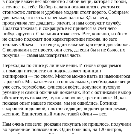
в походе важен вес абсолютно любой вещи, которая с тобой,
а точнее, на тебе. Выбор палатки осложнился с учетом ее
стоимости: легкие и удобные модели стоят дорого. Собираем
для начала, что есть: старенькая палатка 3,5 кг веса,
прослужила лет двадцать, значит, и нам сослужит службу.
Палатка тяжелая, и сокращать вес придется за счет чего-
нибудь другого. Спальники тоже есть. Вес, конечно, и объем
не сильно подходят под характеристики похода, но зато
теплые. Объем — это еще один важный критерий для сборов.
С ковриками все просто, они есть, да если бы и не было, их
покупка — самая малозатратная часть.
Переходим по списку: личные вещи. И снова обращаемся
к помощи интернета: он подсказывает принцип
экипировки — по слоям. Многое можно взять из имеющегося
гардероба. Мы катаемся на горных лыжах, необходимые вещи
уже есть, термобелье, флисовая кофта, докупаем пуховую
рубашку и самый обычный дождевик. Вот с ботинками выбор
обстоит чуть сложнее, нужны хорошие, трекинговые. И, как
показал опыт нашего похода, мы не ошиблись. Ботинки
с хорошей подошвой, плотно сидящие, водонепроницаемые,
жесткие. Единственный минус такой обуви — вес.
Нам очень повезло: рюкзаки покупать не пришлось, получили
во временное пользование. Один большой, на 120 литров,