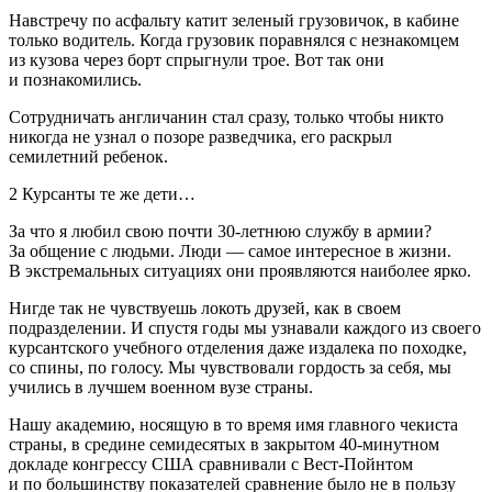
Навстречу по асфальту катит зеленый грузовичок, в кабине
только водитель. Когда грузовик поравнялся с незнакомцем
из кузова через борт спрыгнули трое. Вот так они
и познакомились.
Сотрудничать англичанин стал сразу, только чтобы никто
никогда не узнал о позоре разведчика, его раскрыл
сем
илетн
ий ребенок.
2 Курсанты те же дети…
За что я любил свою почти 30-
летн
юю службу в армии?
За общение с людьми. Люди — самое интересное в жизни.
В экстремальных ситуациях они проявляются наиболее ярко.
Нигде так не чувствуешь локоть друзей, как в своем
подразделении. И спустя годы мы узнавали каждого из своего
курсантского учебного отделения даже издалека по походке,
со спины, по голосу. Мы чувствовали гордость за себя, мы
учились в лучшем военном вузе страны.
Нашу академию, носящую в то время имя главного чекиста
страны, в средине семидесятых в закрытом 40-минутном
докладе конгрессу США сравнивали с Вест-Пойнтом
и по большинству показателей сравнение было не в пользу