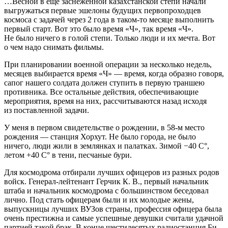
…Весной в еще заснеженной казахстанской степи начали
выгружаться первые эшелоны будущих первопроходцев
космоса с задачей через 2 года в таком-то месяце выполнить
первый старт. Вот это было время «Ч», так время «Ч».
Не было ничего в голой степи. Только люди и их мечта. Вот
о чем надо снимать фильмы.
При планировании военной операции за несколько недель,
месяцев выбирается время «Ч» — время, когда образно говоря,
сапог нашего солдата должен ступить в первую траншею
противника. Все остальные действия, обеспечивающие
мероприятия, время на них, рассчитываются назад исходя
из поставленной задачи.
У меня в первом свидетельстве о рождении, в 58-м место
рождения — станция Хорхут. Не было города, не было
ничего, люди жили в землянках и палатках. Зимой −40 С°,
летом +40 С° в тени, песчаные бури.
Для космодрома отбирали лучших офицеров из разных родов
войск. Генерал-лейтенант Герчик К. В., первый начальник
штаба и начальник космодрома с большинством беседовал
лично. Под стать офицерам были и их молодые жены,
выпускницы лучших ВУЗов страны, профессия офицера была
очень престижна и самые успешные девушки считали удачной
партией такой брак. В конце шестидесятых радиостанция Би-