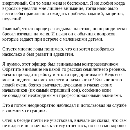
энергичный. Он то меня меня и беспокоил. Я не любил когда
взрослые уделяли мне лишнее внимание, тогда надо было
вести себя правильно и ожидать проблем: заданий, запретов,
поучений.
Главный, что-то вроде разглядывал на столе, но периодически
бросал взгляды на меня. И начал он с обычных вопросов,
которые задают при встрече с маленькими детьми.
Спустя многие годы понимаю, что он хотел разобраться
насколько я был развит и адекватен.
Я думаю, этот офицер был гениальным контрразведчиком.
Обратить внимание на какой-то рассказ сем
илетн
его ребенка,
начать проводить работу и что-то предпринимать? Ведь его
могли поднять на смех коллеги и начальники! Большинство
людей очень боятся выглядеть дураками в глазах своих
начальников (их самый страшный сон), особенно если
не обладают необходимыми профессиональными знаниями.
Это я потом неоднократно наблюдал и использовал на службе
в сложных ситуациях.
Отец в беседе почти не участвовал, вначале он сказал, что сам
не видел и не знает как к этому отнестись, но его сын хорошо