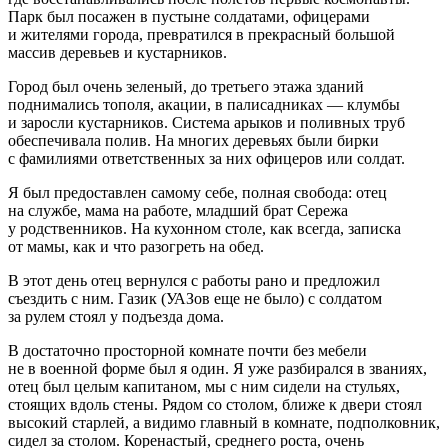
Парк был посажен в пустыне солдатами, офицерами
и жителями города, превратился в прекрасный большой
массив деревьев и кустарников.
Город был очень зеленый, до третьего этажа зданий
поднимались тополя, акации, в палисадниках — клумбы
и заросли кустарников. Система арыков и поливных труб
обеспечивала полив. На многих деревьях были бирки
с фамилиями ответственных за них офицеров или солдат.
Я был предоставлен самому себе, полная свобода: отец
на службе, мама на работе, младший брат Сережа
у родственников. На кухонном столе, как всегда, записка
от мамы, как и что разогреть на обед.
В этот день отец вернулся с работы рано и предложил
съездить с ним. Газик (УАЗов еще не было) с солдатом
за рулем стоял у подъезда дома.
В достаточно просторной комнате почти без мебели
не в военной форме был я один. Я уже разбирался в званиях,
отец был целым капитаном, мы с ним сидели на стульях,
стоящих вдоль стены. Рядом со столом, ближе к двери стоял
высокий старлей, а видимо главный в комнате, подполковник,
сидел за столом. Коренастый, среднего роста, очень