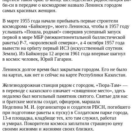
би-си в передаче о космодроме назвало Ленинск городом
самых красивых женщин.
В марте 1955 года начали прибывать первые строители
космодрома «Байконур», моего Ленинска, чтобы в 1957 году
услышать «Пошла, родная!» совершив успешный запуск
первой в мире МБР (межконтинентальной баллистической
ракеты) Р-7, «королевской семерки», а 4 октября 1957 года
вывести на орбиту первый ИСЗ (искусственный спутник
Земли). Из Байконура 12 апреля 1961 года впервые шагнул
в космос человек, Юрий Гагарин.
Ленинск долгое время был закрытым городом. Его не было
на картах, как нет и сейчас на карте Республики Казахстан.
Железнодорожная станция рядом с городом, «Тюра-Там» —
в переводе с казахского означает «священное место», здесь
недалеко был могильный памятник святого. Святые для нас
и братские могилы солдат, офицеров, маршала
Неделина М. И. (организатора и создателя РВСН, погибшего
при подготовке ракеты к пуску) в Солдатском парке города,
13-я площадка, кладбище тех, кто там служил, работал
и умирал. Покорители космоса заплатили страшную цену
своими жизнями и жизнями своих близких.