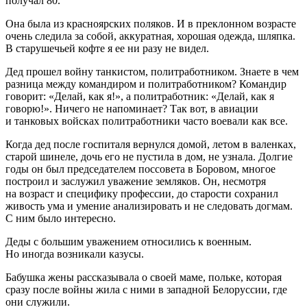
получал 80.
Она была из красноярских поляков. И в преклонном возрасте
очень следила за собой, аккуратная, хорошая одежда, шляпка.
В старушечьей кофте я ее ни разу не видел.
Дед прошел
войн
у танкистом, политработником. Знаете в чем
разница между командиром и политработником? Командир
говорит: «Делай, как я!», а политработник: «Делай, как я
говорю!». Ничего не напоминает? Так вот, в авиации
и танковых войсках политработники часто воевали как все.
Когда дед после госпиталя вернулся домой, летом в валенках,
старой шинеле, дочь его не пустила в дом, не узнала. Долгие
годы он был председателем поссовета в Боровом, многое
построил и заслужил уважение земляков. Он, несмотря
на возраст и специфику профессии, до старости сохранил
живость ума и умение анализировать и не следовать догмам.
С ним было интересно.
Деды с большим уважением относились к военным.
Но иногда возникали казусы.
Бабушка жены рассказывала о своей маме, польке, которая
сразу после
войн
ы жила с ними в западной Белоруссии, где
они служили.