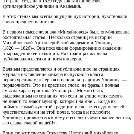
в стране, создана в 1820 году как Михайловское
артиллерийское училище и Академия.
В этих стенах мы всегда ощущали дух истории, чувствовали
своих предшественников.
В первом номере журнала «Михайловец» была опубликована
обстоятельная статья «Несколько страниц из истории
Михайловской Артиллерийской академии и Училища
(1820 — 1826)». Она посвящена формированию академии
и зарождению её традиций. На страницах журнала
публиковались стихи и ноты юнкеров.
Важным представляется и опубликованное на страницах
журнала наставление юнкера выпускного класса
первокурсникам: «Первая и основная традиция Училища —
порядочность. Это не красивое слово, не фраза, а полная
смысла характеристика Училища… Можно быть
выдержанным из сознания, что если на улице меня самого
не знают, то знают мундир, который на мне… Когда вы
поймете самый дух этой традиции и сделаетесь до мелочей
чувствительными на этой почве, тогда вы полюбите
Училище, привяжетесь к нему и его честь будет вашей честью,
его слава, славой вашей!».
Воин служит своему Отечеству. Настоящий михайловец