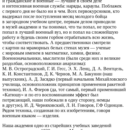
и гражданские и военные — лучшие в своем деле
и интенсивная военная служба: наряды, караулы. Поблажек
с первого дня не было ни в чем. Всех первокурсников, кто
выдержал после поступления месяц молодого бойца
в загородном учебном центре, первым делом приводили
в музей академии и ты понимал, что ты попал, не просто
попал в лучший военный вуз, но и попал на сложнейшую
работу и будешь своим горбом отрабатывать всю жизнь,
чтобы соответствовать. А предшественники смотрели
с картин на мраморных белых стенах музея — ученые
с мировым именем в математике, химии, физике.
Военноначальники, мыслители (были среди них и великие
раздолбаи, основоположники анархизма):
М. В. Остроградский, Г. И. Гесс, Э. Х. Ленц, Д. А. Вентцель,
К. И. Константинов, Д. К. Чернов, М. А. Бакунин (наш
выпускник), А. Д. Засядко (первый начальник Михайловского
училища, основоположник принципов применения ракетной
техники), И. А. Флеров (да, тот самый, первый применивший
«Катюшу» и по его воспоминаниям эффект был
потрясающий, наши побежали в одну сторону, немцы
в другую), И. Д. Черняховский, Л. Н. Говоров, Г.Ф Одинцов.
Рядом техника, созданная по их изобретениям, говоря
военным языком — изделия.
Наша академия одно из старейших учебных заведений