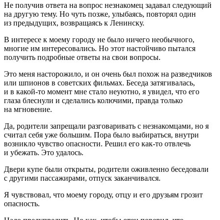
Не получив ответа на вопрос незнакомец задавал следующий
на другую тему. Но чуть позже, улыбаясь, повторял один
из предыдущих, возвращаясь к Ленинску.
В интересе к моему городу не было ничего необычного,
многие им интересовались. Но этот настойчиво пытался
получить подробные ответы на свои вопросы.
Это меня насторожило, и он очень был похож на разведчиков
или шпионов в советских фильмах. Беседа затягивалась,
и в какой-то момент мне стало неуютно, я увидел, что его
глаза блеснули и сделались колючими, правда только
на мгновение.
Да, родители запрещали разговаривать с незнакомцами, но я
считал себя уже большим. Пора было выбираться, внутри
возникло чувство опасности. Решил его как-то отвлечь
и убежать. Это удалось.
Двери купе были открыты, родители оживленно беседовали
с другими пассажирами, отпуск заканчивался.
Я чувствовал, что моему городу, отцу и его друзьям грозит
опасность.