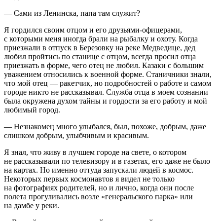
— Сами из Ленинска, папа там служит?
Я гордился своим отцом и его друзьями-офицерами,
с которыми меня иногда брали на рыбалку и охоту. Когда
приезжали в отпуск в Березовку на реке Медведице, дед
любил пройтись по станице с отцом, всегда просил отца
приезжать в форме, чего отец не любил. Казаки с большим
уважением относились к военной форме. Станичники знали,
что мой отец — ракетчик, но подробностей о работе и самом
городе никто не рассказывал. Служба отца в моем сознании
была окружена духом тайны и гордости за его работу и мой
любимый город.
— Незнакомец много улыбался, был, похоже, добрым, даже
слишком добрым, улыбчивым и красивым.
Я знал, что живу в лучшем городе на свете, о котором
не рассказывали по телевизору и в газетах, его даже не было
на картах. Но именно оттуда запускали людей в космос.
Некоторых первых космонавтов я видел не только
на фотографиях родителей, но и лично, когда они после
полета прогуливались возле «генеральского парка» или
на дамбе у реки.