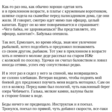
Как-то раз она, как обычно хорошо одетая хоть
и в преклонном возрасте, в платье с кружевным воротником,
шляпке сидела на скамейке перед палисадником дома, где они
жили. И говорит, смотрю идет мимо пан официр, целый
капитан. Вдруг он ко мне поворачивается и спрашивает:
«Чего бабка, не здоровкаешься? Вы представляете, это
официр, капитан!». Бабулька опешила.
Так вот, Ермолаич, во время обеда, зная мое увлечение
рыбалкой, хотел подсобить и предложил познакомить
со своим другом, рыбаком. Тот уже в преклонном в возрасте
хоть и немного моложе деде рассекал на старом ИЖе
с коляской по поселку. Удочки он считал баловством и ловил
иногда сетями, успех ему сопутствовал редко.
И в этот раз я сидел у него за спиной, мы возвращались
не со
лоно
хлебавши. Ветеран видимо, чтобы поднять мой
боевой дух предложил поучить меня водить мотоцикл. Сам он
сел в коляску. Перед нами был пологий, чуть наклонный берег
озера Чебачьего. Галька, мелкие камни, валуны были
в стороне ближе к воде.
Беды ничего не предвещало. Инструктаж и я поехал.
Тронулся, поехал по прямой, чуть добавил скорости, все-таки