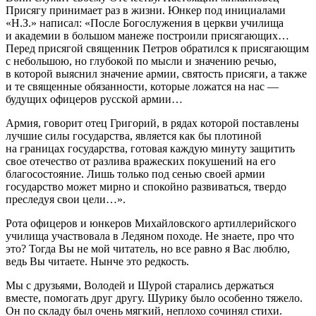
Присягу принимает раз в жизни. Юнкер под инициалами
«Н.З.» написал: «После Богослужения в церкви училища
и академии в большом манеже построили присягающих…
Перед присягой священник Петров обратился к присягающим
с небольшою, но глубокой по мысли и значению речью,
в которой выяснил значение армии, святость присяги, а также
и те священные обязанности, которые ложатся на нас —
будущих офицеров русской армии…
Армия, говорит отец Григорий, в рядах которой поставлены
лучшие силы государства, является как бы плотиной
на границах государства, готовая каждую минуту защитить
свое отечество от разлива вражеских покушений на его
благосостояние. Лишь только под сенью своей армии
государство может мирно и спокойно развиваться, твердо
преследуя свои цели…».
Рота офицеров и юнкеров Михайловского артиллерийского
училища участвовала в Ледяном походе. Не знаете, про что
это? Тогда Вы не мой читатель, но все равно я Вас люблю,
ведь Вы читаете. Нынче это редкость.
Мы с друзьями, Володей и Шурой старались держаться
вместе, помогать друг другу. Шурику было особенно тяжело.
Он по складу был очень мягкий, неплохо сочинял стихи.