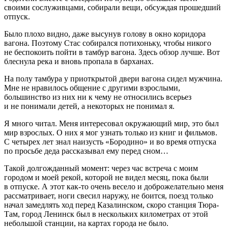
своими сослуживцами, собирали вещи, обсуждая прошедший
отпуск.
Было плохо видно, даже высунув голову в окно коридора
вагона. Поэтому Стас собирался потихоньку, чтобы никого
не беспокоить пойти в тамбур вагона. Здесь обзор лучше. Вот
блеснула река и вновь пропала в барханах.
На полу тамбура у приоткрытой двери вагона сидел мужчина.
Мне не нравилось общение с другими взрослыми,
большинство из них ни к чему не относились всерьез
и не понимали детей, а некоторых не понимал я.
Я много читал. Меня интересовал окружающий мир, это был
мир взрослых. О них я мог узнать только из книг и фильмов.
С четырех лет знал наизусть «Бородино» и во время отпуска
по просьбе деда рассказывал ему перед сном…
Такой долгожданный момент: через час встреча с моим
городом и моей рекой, которой не видел месяц, пока были
в отпуске. А этот как-то очень весело и доброжелательно меня
рассматривает, ноги свесил наружу, не боится, поезд только
начал замедлять ход перед Казалинском, скоро станция Тюра-
Там, город Ленинск был в нескольких километрах от этой
небольшой станции, на картах города не было.