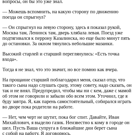
вопросы, он бы это уже знал.
— Можешь вспомнить, на какую сторону по движению
поезда он спрыгнул?
— Он спрыгнул на левую сторону, здесь я показал рукой,
Москва там, Ленинск там, дверь хлябала левая. Поезд уже
подтягивался к перрону Казалинска, но еще было минут пять
до остановки. За окном тянулись небольшие мазанки.
Высокий старлей и старший переглянулись: «Есть точка
входа».
Тогда я не знал, что это значит, но все помню как вчера.
На прощание старший поблагодарил меня, сказал отцу, что
такого сына надо слушать сразу, этому совету, надо сказать, он
так и не внял. Предупредил, чтобы мы ни с кем, даже с мамой
об этом не говорили и забыли обо всем этом. Уточнил, где я
буду завтра. Я, как парень самостоятельный, собирался играть
во дворе пока родители на работе.
— Нет, чем черт не шутит, пока бог спит. Давайте, Иван
Михайлович, я выделю газик. Неизвестно к кому в городе он
шел. Пусть Ваша супруга в ближайшие дни берет сына
с собой на работу. Я договорюсь.