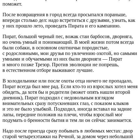
поможет.
После возвращения в город всегда просыпался пораньше,
впереди столько дел: надо встретиться с друзьями, узнать, как
у них прошло лето, проведать Пирата и его кампанию.
Пират, большой черный пес, вожак стаи барбосов, дворняга,
но очень умный и понимающий. В моей жизни потом всегда
были собаки, в основном охотничьи породистые,
с родословными, мои друзья по увлечению охотой, но самыми
умными и обучаемыми из них были дворняги — Пират
и много позже Трезор. Против эволюции не попрешь,
в естественном отборе выживают лучшие.
В холодильнике или после охоты отца ничего не пропадало,
Пират всегда был мне рад. Если кто-то из взрослых хотел меня
обидеть, да хотя бы и родители (может опять нашли второй
дневник), Пират подходил с недовольным взглядом
внимательных сразу потускневших глаз, с показом клыков
и это не было улыбкой. Подходил, иногда вставал на задние
лапы, передние положив на плечи, чтобы взрослый мог
подумать о бренности бытия и тем ли он сейчас занимается.
Надо после приезда сразу побывать в любимых местах: двор
старой четырехэтажки на Речной, за домом через небольшой