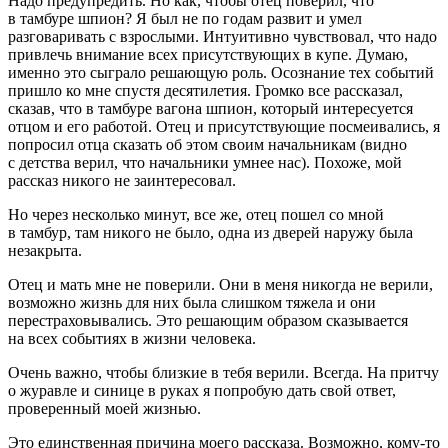
Надо предупредить. Но как, чтобы отец поверил, что
в тамбуре шпион? Я был не по годам развит и умел
разговаривать с взрослыми. Интуитивно чувствовал, что надо
привлечь внимание всех присутствующих в купе. Думаю,
именно это сыграло решающую роль. Осознание тех событий
пришло ко мне спустя десятилетия. Громко все рассказал,
сказав, что в тамбуре вагона шпион, который интересуется
отцом и его работой. Отец и присутствующие посмеивались, я
попросил отца сказать об этом своим начальникам (видно
с детства верил, что начальники умнее нас). Похоже, мой
рассказ никого не заинтересовал.
Но через несколько минут, все же, отец пошел со мной
в тамбур, там никого не было, одна из дверей наружу была
незакрыта.
Отец и мать мне не поверили. Они в меня никогда не верили,
возможно жизнь для них была слишком тяжела и они
перестраховывались. Это решающим образом сказывается
на всех событиях в жизни человека.
Очень важно, чтобы близкие в тебя верили. Всегда. На притчу
о журавле и синице в руках я попробую дать свой ответ,
проверенный моей жизнью.
Это единственная причина моего рассказа. Возможно, кому-то