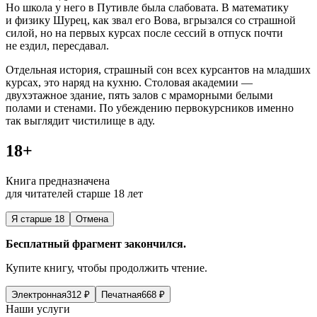
Но школа у него в Путивле была слабовата. В математику
и физику Шурец, как звал его Вова, вгрызался со страшной
силой, но на первых курсах после сессий в отпуск почти
не ездил, пересдавал.
Отдельная история, страшный сон всех курсантов на младших
курсах, это наряд на кухню. Столовая академии —
двухэтажное здание, пять залов с мраморными белыми
полами и стенами. По убеждению первокурсников именно
так выглядит чистилище в аду.
18+
Книга предназначена
для читателей старше 18 лет
Я старше 18
Отмена
Бесплатный фрагмент закончился.
Купите книгу, чтобы продолжить чтение.
Электронная
312
₽
Печатная
668
₽
Наши услуги