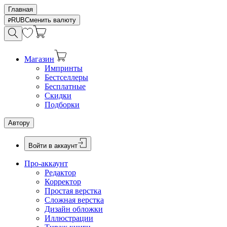
Главная
RUB
Сменить валюту
Магазин
Импринты
Бестселлеры
Бесплатные
Скидки
Подборки
Автору
Войти в аккаунт
Про-аккаунт
Редактор
Корректор
Простая верстка
Сложная верстка
Дизайн обложки
Иллюстрации