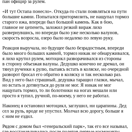
пан официр за рулем.
«И тут Остапа понесло». Откуда-то стали появляться на пути
большие камни. Попытался притормозить, не нащупал тормоз
старого ижа, впереди был большой камень. Как в бою,
главное не цепенеть, заложил резкий вираж лихо
развернувшись, но впереди было уже несколько валунов,
скорость возросла, озеро было недалеко по левую руку.
Реакция выручала, но будущее было безрадостным, впереди
было много больших камней, тормоз никак не обнаруживался,
я лихо крутил рулем, мотоцикл разворачивался из стороны
в сторону объезжая валуны. Дедушко конечно не дремал, он
тянул рученки к рулю, пытаясь встать в коляске, но очередной
разворот бросал его обратно в коляску и так несколько раз.
Вид у него был страшный, дедушка таращил глазки, мычал,
но встать и дотянуться до руля не мог. Я никак не мог
нащупать тормоз, то ли болотники на ногах мешали или
просто я тупил, ручной, по-моему, у него не работал.
Наконец я остановил мотоцикл, заглушил, ни царапины. Дед
сел за руль, вроде не упустил. Молчал всю дорогу, больше я
с ним не ездил.
Рядом с домом был «генеральский парк», так его все называл,
где восстанавливались после полетов первые космонавты.