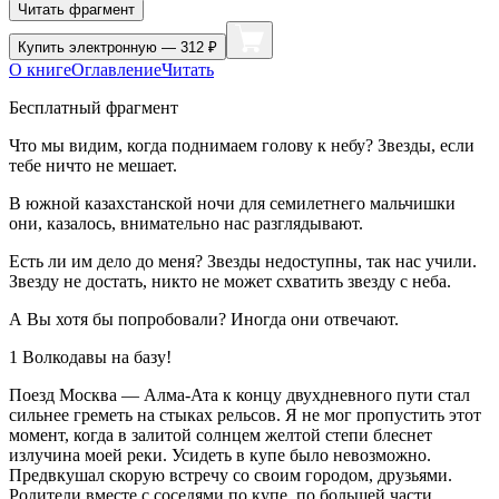
Читать фрагмент
Купить
электронную — 312 ₽
О книге
Оглавление
Читать
Бесплатный фрагмент
Что мы видим, когда поднимаем голову к небу? Звезды, если
тебе ничто не мешает.
В южной казахстанской ночи для сем
илетн
его мальчишки
они, казалось, внимательно нас разглядывают.
Есть ли им дело до меня? Звезды недоступны, так нас учили.
Звезду не достать, никто не может схватить звезду с неба.
А Вы хотя бы попробовали? Иногда они отвечают.
1
Волкодавы на базу!
Поезд Москва — Алма-Ата к концу двухдневного пути стал
сильнее греметь на стыках рельсов. Я не мог пропустить этот
момент, когда в залитой солнцем желтой степи блеснет
излучина моей реки. Усидеть в купе было невозможно.
Предвкушал скорую встречу со своим городом, друзьями.
Родители вместе с соседями по купе, по большей части