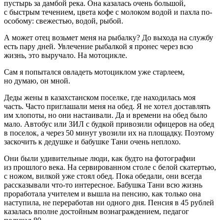
пустырь за дамбой река. Она казалась очень большой,
с быстрым течением, цвета кофе с молоком водой и пахла по-
особому: свежестью, водой, рыбой.
А может отец возьмет меня на рыбалку? До выхода на службу
есть пару дней. Увлечение рыбалкой я пронес через всю
жизнь, это выручало. На мотоцикле.
Сам я попытался овладеть мотоциклом уже старлеем,
но думаю, он мной.
Деды жены в казахстанском поселке, где находилась моя
часть. Часто приглашали меня на обед. Я не хотел доставлять
им хлопоты, но они настаивали. Да и времени на обед было
мало. Автобус или ЗИЛ с будкой привозили офицеров на обед
в поселок, а через 50 минут увозили их на площадку. Поэтому
заскочить к дедушке и бабушке Тани очень неплохо.
Они были удивительные люди, как будто на фотографии
из прошлого века. На сервированном столе с белой скатертью,
с ножом, вилкой уже стоял обед. Пока обедали, они всегда
рассказывали что-то интересное. Бабушка Тани всю жизнь
проработала учителем и вышла на пенсию, как только она
наступила, не переработав ни одного дня. Пенсия в 45 рублей
казалась вполне достойным вознаграждением, педагог