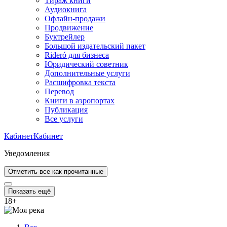
Тираж книги
Аудиокнига
Офлайн-продажи
Продвижение
Буктрейлер
Большой издательский пакет
Rideró для бизнеса
Юридический советник
Дополнительные услуги
Расшифровка текста
Перевод
Книги в аэропортах
Публикация
Все услуги
Кабинет
Кабинет
Уведомления
Отметить все как прочитанные
Показать ещё
18
+