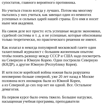
супостатов, главного вероятного противника.
Но учиться стоило всегда у лучших. Потом мы многому
пытались у них учиться, как завещал один из немногих
успешных и сильных царей нашей страны. Его имя и носит
ныне моя академия.
На самом деле все просто: есть успешные модели экономики,
судебной системы и т. д. и не успешные, которые обоснованы
только теоретически, но практического решения не имеют.
Как излагал в некогда популярной московской газете один
талантливый журналист с большим жизненным опытом:
чтобы понять разницу между СССР и США надо посмотреть
на Северную и Южную Корею. Одни построили Северную
(КНДР), а другие Южную (Республику Корея).
И хотя после корейской
войн
ы южная была разрушена
неизмеримо больше северной, уже 20 лет назад в Москве
половина всех иномарок были из Южной Кореи,
а из Северной до сих пор нет ни одной. Все. Остальное
демагогия.
На первом курсе было очень тяжело. Большие нагрузки,
насыщенная учебная программа, преподаватели