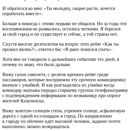
И обратился ко мне: «Ты молодец, скорее расти, хочется
поработать вместе».
Больше я никогда с этими людьми не общался. Но за годы эти
воспоминания не размылись, остались четкими. Я боролся
за свой город и он существует и сейчас, а той страны нет.
Спустя многие десятилетия на вопрос этих ребят «Как ты
прожил жизнь?», ответил бы: «Я рано ложился спать».
Хотя мне не говорили о дальнейших событиях тех дней, я
почему-то знаю, что было дальше.
Вижу салон самолета, с десяток крепких ребят среди
пассажиров, которые восприняли эту срочную командировку
вначале с улыбкой. И как разгладились их улыбки когда
командир экипажа передал старшему группы телефонограмму
с подтверждением информации по незнакомцу при опросе
жителей Казалинска.
Вижу залитую солнцем степь, утреннее солнце, асфальтовую
дорогу с одной из площадок в город. По направлению
к городу по обочине идет высокий человек, задание почти
выполнено, можно возвращаться.