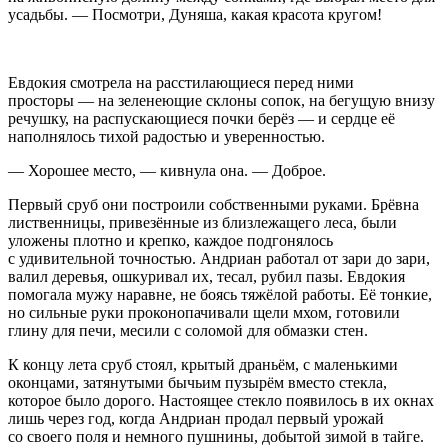
усадьбы. — Посмотри, Дуняша, какая красота кругом!
Евдокия смотрела на расстилающиеся перед ними
просторы — на зеленеющие склоны сопок, на бегущую внизу
речушку, на распускающиеся почки берёз — и сердце её
наполнялось тихой радостью и уверенностью.
— Хорошее место, — кивнула она. — Доброе.
Первый сруб они построили собственными руками. Брёвна
лиственницы, привезённые из близлежащего леса, были
уложены плотно и крепко, каждое подгонялось
с удивительной точностью. Андриан работал от зари до зари,
валил деревья, ошкуривал их, тесал, рубил пазы. Евдокия
помогала мужу наравне, не боясь тяжёлой работы. Её тонкие,
но сильные руки проконопачивали щели мхом, готовили
глину для печи, месили с соломой для обмазки стен.
К концу лета сруб стоял, крытый драньём, с маленькими
оконцами, затянутыми бычьим пузырём вместо стекла,
которое было дорого. Настоящее стекло появилось в их окнах
лишь через год, когда Андриан продал первый урожай
со своего поля и немного пушнины, добытой зимой в тайге.