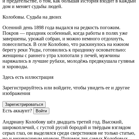
и предательстве, о том, как большая История входит в каждый
дом и меняет судьбы людей.
Колобовы. Судьба на двоих
Осенний день 1898 года выдался на редкость погожим.
Покров — праздник особенный, когда работы в полях уже
завершены, урожай собран, и можно немного отдохнуть,
повеселиться. В селе Колобово, что ра
скин
улось на южном
берегу реки Унды, готовились к празднику основательно:
женщины с раннего утра хлопотали у печей, мужчины
наряжались в лучшие рубахи, молодёжь предвкушала гулянья
и хороводы.
Здесь есть иллюстрация
Зарегистрируйтесь или войдите, чтобы увидеть ее и другие
изображения
Зарегистрироваться
Есть аккаунт?
Войти
Андриану Колобову шёл двадцать третий год. Высокий,
широкоплечий, с густой русой бородой и твёрдым взглядом
серых глаз, он выделялся среди сверстников не только статью,
но и независимым нравом. Потомок тех самых Колобовых,