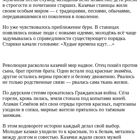
в строгости и почитании старших. Казачьи станицы жили
своим особым миром — с традициями, песнями, обычаями,
передававшимися из поколения в поколение.
Но уже чувствовалось приближение бури. В станицах
появлялись новые люди с новыми идеями, молодёжь всё чаще
задумывалась о справедливости существующего порядка.
Старики качали головами: «Худые времена идут…»
Революция расколола казачий мир надвое. Отец пошёл против
сына, брат против брата. Одни встали под красные знамёна,
другие остались верны присяге и белому движению. Рвались
не только родственные связи — рвалась сама ткань жизни.
По даурским степям прокатилась Гражданская
войн
а. Сёла
горели, кровь лилась, земля стонала под копытами коней.
Атаман Семёнов вёл свои отряды против красных, партизаны
уходили в сопки, мирные жители прятались по таёжным
заимкам.
В этом водовороте истории каждый делал свой выбор.
Молодые казаки уходили то к красным, то к белым, метались
между долгом и со
весть
ю. Казачки ждали своих мужей