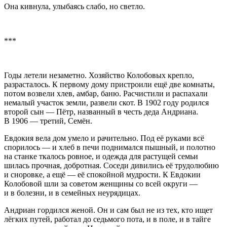
Она кивнула, улыбаясь слабо, но светло.
***
Годы летели незаметно. Хозяйство Колобовых крепло,
разрасталось. К первому дому пристроили ещё две комнаты,
потом возвели хлев, амбар, баню. Расчистили и распахали
немалый участок земли, развели скот. В 1902 году родился
второй сын — Пётр, названный в честь деда Андриана.
В 1906 — третий, Семён.
Евдокия вела дом умело и рачительно. Под её руками всё
спорилось — и хлеб в печи поднимался пышный, и полотно
на станке ткалось ровное, и одежда для растущей семьи
шилась прочная, добротная. Соседи дивились её трудолюбию
и сноровке, а ещё — её спокойной мудрости. К Евдокии
Колобовой шли за советом женщины со всей округи —
и в болезни, и в семейных неурядицах.
Андриан гордился женой. Он и сам был не из тех, кто ищет
лёгких путей, работал до седьмого пота, и в поле, и в тайге