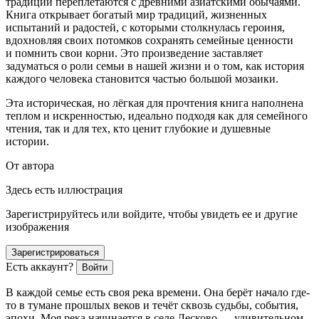
традиции переплетаются с древними азиатскими обычаями.
Книга открывает богатый мир традиций, жизненных
испытаний и радостей, с которыми столкнулась
героин
я,
вдохновляя своих потомков сохранять семейные ценности
и помнить свои корни. Это произведение заставляет
задуматься о роли семьи в нашей жизни и о том, как история
каждого человека становится частью большой мозаики.
Эта историческая, но лёгкая для прочтения книга наполнена
теплом и искренностью, идеально подходя как для семейного
чтения, так и для тех, кто ценит глубокие и душевные
истории.
От автора
Здесь есть иллюстрация
Зарегистрируйтесь или войдите, чтобы увидеть ее и другие
изображения
Зарегистрироваться
Есть аккаунт?
Войти
В каждой семье есть своя река времени. Она берёт начало где-
то в тумане прошлых веков и течёт сквозь судьбы, события,
эпохи. Моя река начинается в селе Лесково — удивительном