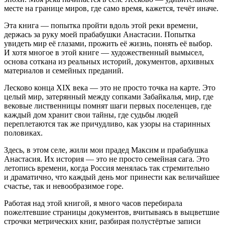
месте на границе миров, где само время, кажется, течёт иначе.
Эта книга — попытка пройти вдоль этой реки времени,
держась за руку моей прабабушки Анастасии. Попытка
увидеть мир её глазами, прожить её жизнь, понять её выбор.
И хотя многое в этой книге — художественный вымысел,
основа соткана из реальных историй, документов, архивных
материалов и семейных преданий.
Лесково конца XIX века — это не просто точка на карте. Это
целый мир, затерянный между сопками Забайкалья, мир, где
вековые лиственницы помнят шаги первых поселенцев, где
каждый дом хранит свои тайны, где судьбы людей
переплетаются так же причудливо, как узоры на старинных
половиках.
Здесь, в этом селе, жили мои прадед Максим и прабабушка
Анастасия. Их история — это не просто семейная сага. Это
летопись времени, когда
Росси
я менялась так стремительно
и драматично, что каждый день мог принести как величайшее
счастье, так и невообразимое горе.
Работая над этой книгой, я много часов перебирала
пожелтевшие страницы документов, вчитываясь в выцветшие
строчки метрических книг, разбирая полустёртые записи