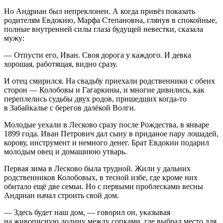
Но Андриан был непреклонен. А когда привёз показать
родителям Евдокию, Марфа Степановна, глянув в спокойные,
полные внутренней силы глаза будущей невестки, сказала
мужу:
— Отпусти его, Иван. Своя дорога у каждого. И девка
хорошая, работящая, видно сразу.
И отец смирился. На свадьбу приехали родственники с обеих
сторон — Колобовы и Гагаркины, и многие дивились, как
переплелись судьбы двух родов, пришедших когда-то
в Забайкалье с берегов далёкой Волги.
Молодые уехали в Лесково сразу после Рождества, в январе
1899 года. Иван Петрович дал сыну в приданое пару лошадей,
корову, инструмент и немного денег. Брат Евдокии подарил
молодым овец и домашнюю утварь.
Первая зима в Лесково была трудной. Жили у дальних
родственников Колобовых, в тесной избе, где кроме них
обитало ещё две семьи. Но с первыми проблесками весны
Андриан начал строить свой дом.
— Здесь будет наш дом, — говорил он, указывая
на живописную долину между сопками, где выбрал место для