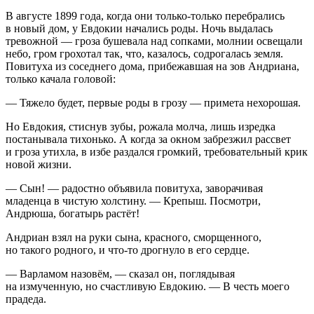
В августе 1899 года, когда они только-только перебрались
в новый дом, у Евдокии начались роды. Ночь выдалась
тревожной — гроза бушевала над сопками, молнии освещали
небо, гром грохотал так, что, казалось, содрогалась земля.
Повитуха из соседнего дома, прибежавшая на зов Андриана,
только качала головой:
— Тяжело будет, первые роды в грозу — примета нехорошая.
Но Евдокия, стиснув зубы, рожала молча, лишь изредка
постанывала тихонько. А когда за окном забрезжил рассвет
и гроза утихла, в избе раздался громкий, требовательный крик
новой жизни.
— Сын! — радостно объявила повитуха, заворачивая
младенца в чистую холстину. — Крепыш. Посмотри,
Андрюша, богатырь растёт!
Андриан взял на руки сына, красного, сморщенного,
но такого родного, и что-то дрогнуло в его сердце.
— Варламом назовём, — сказал он, поглядывая
на измученную, но счастливую Евдокию. — В честь моего
прадеда.