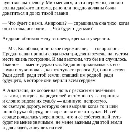
чувствовала тревогу. Мир менялся, и эти перемены, словно
волны далёкого шторма, рано или поздно должны были
докатиться и до их тихой гавани.
— Что будет с нами, Андрюша? — спрашивала она тихо, когда
они оставались одни. — Что будет с детьми?
Андриан обнимал жену за плечи, крепко и уверенно.
— Мы, Колобовы, и не такое переживали, — говорил он. —
Предки наши пришли сюда из-за тридевяти земель, на пустом
месте жизнь построили. И мы выстоим, что бы ни случилось.
Главное — вместе держаться. Евдокия прижималась к его
груди и чувствовала, как отступает тревога. Да, они выстоят.
Ради детей, ради этой земли, ставшей им родной, ради
будущего, в которое они верили всем сердцем.
А Анастасия, их особенная дочь с раскосыми зелёными
глазами, смотрела на родителей из тёмного угла горницы
и словно видела их судьбу — длинную, непростую,
но светлую дорогу, которую они выбрали когда-то и шли
по ней рука об руку, не сворачивая и не отступая. И в её
сердце рождалась уверенность, что и её собственный путь
будет не менее значимым, не менее важным для этой земли
и для людей, живущих на ней.