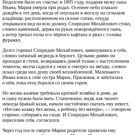
Недолгим было их счастье: в 1895 году, подарив мужу сына
Ивана, Мария умерла при родах. Осеннее небо плакало
дождём в тот день, когда её опускали в могилу на сельском
кладбище, расположенном на склоне сопки, откуда
открывался вид на всю долину. Спиридон Михайлович стоял,
словно каменный, держа на руках новорождённого сына,
а ветер трепал полы его чёрного кафтана и рвал с головы
фуражку.
Долго горевал Спиридон Михайлович, замкнувшись в себе,
словно таёжный медведь в берлоге. Целыми днями он
пропадал в степи, возвращаясь домой только с наступлением
темноты, молча садился у окна и смотрел на звёзды, словно
искал среди них душу своей возлюбленной. Маленького
Ивана взяла к себе сестра М
арии
, Прасковья, и заботилась
о нём, пока отец боролся со своим горем.
Но жизнь казачья требовала крепкой хозяйки в доме, да
и сыну нужна была мать. Станичники, видя, как чахнет
некогда бравый казак, начали настойчиво сватать ему невест.
«Негоже казаку без жены, а ребёнку без матери», — говорили
старики, собираясь на сходе. И Спиридон Михайлович,
пересилив себя, согласился.
Через год после смерти М
арии
родители привезли ему