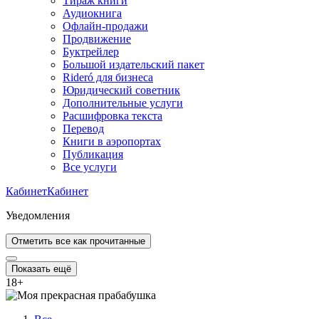
Тираж книги
Аудиокнига
Офлайн-продажи
Продвижение
Буктрейлер
Большой издательский пакет
Rideró для бизнеса
Юридический советник
Дополнительные услуги
Расшифровка текста
Перевод
Книги в аэропортах
Публикация
Все услуги
Кабинет
Кабинет
Уведомления
Отметить все как прочитанные
Показать ещё
18
+