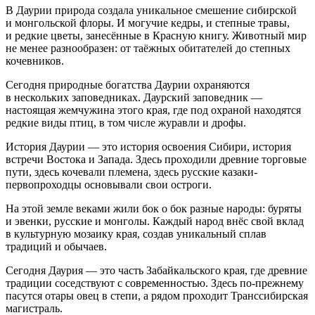
В Даурии природа создала уникальное смешение сибирской
и монгольской флоры. И могучие кедры, и степные травы,
и редкие цветы, занесённые в Красную книгу. Животный мир
не менее разнообразен: от таёжных обитателей до степных
кочевников.
Сегодня природные богатства Даурии охраняются
в нескольких заповедниках. Даурский заповедник —
настоящая жемчужина этого края, где под охраной находятся
редкие виды птиц, в том числе журавли и дрофы.
История Даурии — это история освоения Сибири, история
встречи Востока и Запада. Здесь проходили древние торговые
пути, здесь кочевали племена, здесь русские казаки-
первопроходцы основывали свои остроги.
На этой земле веками жили бок о бок разные народы: буряты
и эвенки, русские и монголы. Каждый народ внёс свой вклад
в культурную мозаику края, создав уникальный сплав
традиций и обычаев.
Сегодня Даурия — это часть Забайкальского края, где древние
традиции соседствуют с современностью. Здесь по-прежнему
пасутся отары овец в степи, а рядом проходит Транссибирская
магистраль.