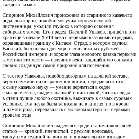
каждого казака.
Спиридон Михайлович происходил из старинного казачьего
рода, чьи корни, подобно могучим корням вековой
лиственницы, уходили глубоко в историю освоения
сибирских земель. Его прадед, Василий Ушаков, пришёл в эти
края ещё в начале XVIII века с первыми казачьими отрядами,
охранявшими границу с Китаем. Отряд, в котором служил
Василий, был послан для укрепления южных
рубеж
ей
Росси
йской империи, и зоркие глаза молодого казака первыми
заметили это место — излучину реки, защищённую сопками,
словно созданную самой природой для поселения.
С тех пор Ушаковы, подобно дозорным на дальней заставе,
верно служили на пограничной линии, передавая от отца
к сыну казачью науку — умение держаться в седле
с младенчества, владеть шашкой и винтовкой, читать следы
в степи лучше любого охотника, выживать в самых суровых
условиях. Эта наука была записана не в книгах, но в крови
и памяти рода, передавалась с молоком матери и с первыми
уроками отца.
Спиридон Михайлович выделялся среди станичников своей
статью — крепкий, плечистый, с русыми волосами,
тронутыми сединой на висках, и внимательным взглядом