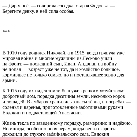
— Дар у неё, — говорила соседка, старая Федосья. —
Берегите девку, в ней сила особая.
***
В 1910 году родился Николай, а в 1915, когда грянула уже
мировая
войн
а и многие мужчины из Лесково ушли
на фронт, — последний сын, Иван. Андриан на
войн
у
не попал — возраст уже не тот, да и хозяйство большое,
кормившее не только семью, но и поставлявшее зерно для
армии.
К 1915 году их надел земли был уже крепким хозяйством:
добротный дом, порядка десятины земли, несколько коров
и лошадей. В амбарах хранились запасы зёрна, в погребах —
соленья и варенья, приготовленные заботливыми руками
Евдокии и подрастающей Анастасии.
Жизнь текла по заведённому порядку, размеренно и надёжно.
Но иногда, особенно по вечерам, когда вести с фронта
доходили до глухого забайкальского села, Евдокия