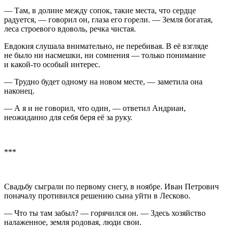
— Там, в долине между сопок, такие места, что сердце
радуется, — говорил он, глаза его горели. — Земля богатая,
леса строевого вдоволь, речка чистая.
Евдокия слушала внимательно, не перебивая. В её взгляде
не было ни насмешки, ни сомнения — только пон
иман
ие
и какой-то особый интерес.
— Трудно будет одному на новом месте, — заметила она
наконец.
— А я и не говорил, что один, — ответил Андриан,
неожиданно для себя беря её за руку.
***
Свадьбу сыграли по первому снегу, в ноябре. Иван Петрович
поначалу противился решению сына уйти в Лесково.
— Что ты там забыл? — горячился он. — Здесь хозяйство
налаженное, земля родовая, люди свои.