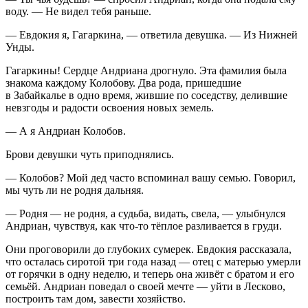
воду. — Не видел тебя раньше.
— Евдокия я, Гагаркина, — ответила девушка. — Из Нижней
Унды.
Гагаркины! Сердце Андриана дрогнуло. Эта фамилия была
знакома каждому Колобову. Два рода, пришедшие
в Забайкалье в одно время, жившие по соседству, делившие
невзгоды и радости освоения новых земель.
— А я Андриан Колобов.
Брови девушки чуть приподнялись.
— Колобов? Мой дед часто вспоминал вашу семью. Говорил,
мы чуть ли не родня дальняя.
— Родня — не родня, а судьба, видать, свела, — улыбнулся
Андриан, чувствуя, как что-то тёплое разливается в груди.
Они проговорили до глубоких сумерек. Евдокия рассказала,
что осталась сиротой три года назад — отец с матерью умерли
от горячки в одну неделю, и теперь она живёт с братом и его
семьёй. Андриан поведал о своей мечте — уйти в Лесково,
построить там дом, завести хозяйство.