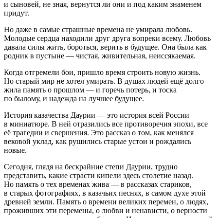
и сыновей, не зная, вернутся ли они и под каким знаменем
придут.
Но даже в самые страшные времена не умирала любовь.
Молодые сердца находили друг друга вопреки всему. Любовь
давала силы жить, бороться, верить в будущее. Она была как
родник в пустыне — чистая, живительная, неиссякаемая.
Когда отгремели бои, пришло время строить новую жизнь.
Но старый мир не хотел умирать. В душах людей ещё долго
жила память о прошлом — и горечь потерь, и тоска
по былому, и надежда на лучшее будущее.
История казачества Даурии — это история всей
Росси
и
в миниатюре. В ней отразились все противоречия эпохи, все
её трагедии и свершения. Это рассказ о том, как менялся
вековой уклад, как рушились старые устои и рождались
новые.
Сегодня, глядя на бескрайние степи Даурии, трудно
представить, какие страсти кипели здесь столетие назад.
Но память о тех временах жива — в рассказах стариков,
в старых фотографиях, в казачьих песнях, в самом духе этой
древней земли. Память о времени великих перемен, о людях,
проживших эти перемены, о любви и ненависти, о верности