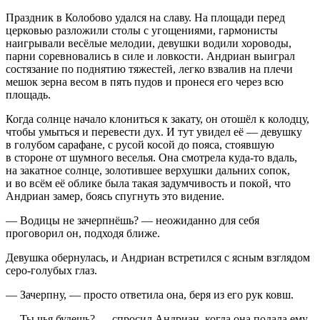
Праздник в Колобово удался на славу. На площади перед
церковью разложили столы с угощениями, гармонисты
наигрывали весёлые мелодии, девушки водили хороводы,
парни соревновались в силе и ловкости. Андриан выиграл
состязание по поднятию тяжестей, легко взвалив на плечи
мешок зерна весом в пять пудов и пронеся его через всю
площадь.
Когда солнце начало клониться к закату, он отошёл к колодцу,
чтобы умыться и перевести дух. И тут увидел её — девушку
в голубом сар
афа
не, с русой косой до пояса, стоявшую
в стороне от шумного веселья. Она смотрела куда-то вдаль,
на закатное солнце, золотившее верхушки дальних сопок,
и во всём её облике была такая задумчивость и покой, что
Андриан замер, боясь спугнуть это видение.
— Водицы не зачерпнёшь? — неожиданно для себя
проговорил он, подходя ближе.
Девушка обернулась, и Андриан встретился с ясным взглядом
серо-голубых глаз.
— Зачерпну, — просто ответила она, беря из его рук ковш.
— Ты чья будешь? — спросил Андриан, когда она подала ему