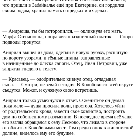
что пришли в Забайкалье ещё при Екатерине, он гордился
своим родом, хранил память о предках и их делах.
— Андрюша, ты бы поторопился, — окликнула его мать,
Марфа Степановна, поправляя праздничный платок. — Скоро
подводы тронутся.
Андриан вышел из дома, одетый в новую рубаху, расшитую
по вороту узорами, и тёмные штаны, заправленные
в начищенные до блеска сапоги. Отец, Иван Петрович, уже
запрягал гнедого в телегу.
— Кр
асав
ец, — одобрительно кивнул отец, оглядывая
сына. — Смотри, не зевай сегодня. В Колобово со всей округи
съедутся. Может, и суженую свою встретишь.
Андриан только усмехнулся в ответ. О женитьбе он думал
пока мало — душа просила воли, простора. Хотелось уйти
от родительского крова, завести своё хозяйство, построить
дом по собственному разумению. В последнее время всё чаще
его взгляд обращался к селу Лесково, что лежало в стороне
от обжитых Колобовыми мест. Там среди сопок в живописной
долине, виделось ему его будущее.