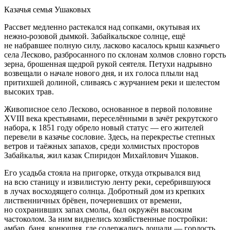
Казачья семья Ушаковых
Рассвет медленно растекался над сопками, окутывая их
нежно-розовой дымкой. Забайкальское солнце, ещё
не набравшее полную силу,
ласк
ово касалось крыш казачьего
села Лесково, разбросанного по склонам холмов словно горсть
зерна, брошенная щедрой рукой сеятеля. Петухи надрывно
возвещали о начале нового дня, и их голоса плыли над
притихшей долиной, сливаясь с журчанием реки и шелестом
высоких трав.
Живописное село Лесково, основанное в первой половине
XVIII века крестьянами, переселёнными в зачёт рекрутского
набора, к 1851 году обрело новый статус — его жителей
перевели в казачье сословие. Здесь, на перекрестье степных
ветров и таёжных запахов, среди холмистых просторов
Забайкалья, жил казак Спиридон Михайлович Ушаков.
Его усадьба стояла на пригорке, откуда открывался вид
на всю станицу и извилистую ленту реки, серебрившуюся
в лучах восходящего солнца. Добротный дом из крепких
лиственничных брёвен, поче
рне
вших от времени,
но сохранивших запах смолы, был окружён высоким
частоколом. За ним виднелись хозяйственные постройки:
амбар, баня, конюшня, где содержались лошади — гордость