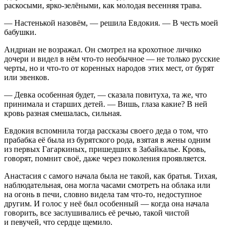
раскосыми, ярко-зелёными, как молодая весенняя трава.
— Настенькой назовём, — решила Евдокия. — В честь моей
бабушки.
Андриан не возражал. Он смотрел на крохотное личико
дочери и видел в нём что-то необычное — не только русские
черты, но и что-то от коренных народов этих мест, от бурят
или эвенков.
— Девка особенная будет, — сказала повитуха, та же, что
принимала и старших детей. — Вишь, глаза какие? В ней
кровь разная смешалась, сильная.
Евдокия вспомнила тогда рассказы своего деда о том, что
прабабка её была из бурятского рода, взятая в жены одним
из первых Гагаркиных, пришедших в Забайкалье. Кровь,
говорят, помнит своё, даже через поколения проявляется.
Анастасия с самого начала была не такой, как братья. Тихая,
наблюдательная, она могла часами смотреть на облака или
на огонь в печи, словно видела там что-то, недоступное
другим. И голос у неё был особенный — когда она начала
говорить, все заслушивались её речью, такой чистой
и певучей, что сердце щемило.