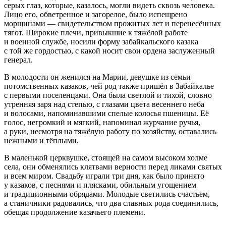
серых глаз, которые, казалось, могли видеть сквозь человека.
Лицо его, обветренное и загорелое, было испещрено
морщинами — свидетельством прожитых лет и перенесённых
тягот. Широкие плечи, привыкшие к тяжёлой работе
и военной службе, носили форму забайкальского казака
с той же гордостью, с какой носит свои ордена заслуженный
генерал.
В молодости он женился на М
арии
, девушке из семьи
потомств
енных казаков, чей род также пришёл в Забайкалье
с первыми поселенцами. Она была светлой и тихой, словно
утренняя заря над степью, с глазами цвета весеннего неба
и волосами, напоминавшими спелые колосья пшеницы. Её
голос,
негр
омкий и мягкий, напоминал журчание ручья,
а руки, несмотря на тяжёлую работу по хозяйству, оставались
нежными и тёплыми.
В маленькой церквушке, стоящей на самом высоком холме
села, они обменялись клятвами верности перед ликами святых
и всем миром. Свадьбу играли три дня, как было принято
у казаков, с песнями и плясками, обильным угощением
и традиционными обрядами. Молодые светились счастьем,
а станичники радовались, что два славных рода соединились,
обещая продолжение казачьего племени.