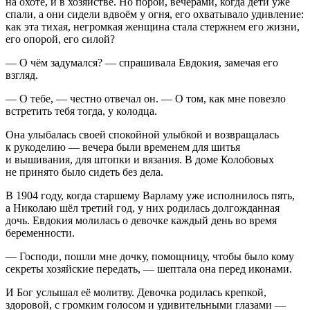
на охоте, и в хозяйстве. Но порой, вечерами, когда дети уже
спали, а они сидели вдвоём у огня, его охватывало удивление:
как эта тихая,
негр
омкая женщина стала стержнем его жизни,
его опорой, его силой?
— О чём задумался? — спрашивала Евдокия, замечая его
взгляд.
— О тебе, — честно отвечал он. — О том, как мне повезло
встретить тебя тогда, у колодца.
Она улыбалась своей спокойной улыбкой и возвращалась
к рукоделию — вечера были временем для шитья
и вышивания, для штопки и вязания. В доме Колобовых
не принято было сидеть без дела.
В 1904 году, когда старшему Варламу уже исполнилось пять,
а Николаю шёл третий год, у них родилась долгожданная
дочь. Евдокия молилась о девочке каждый день во время
беременности.
— Господи, пошли мне дочку, помощницу, чтобы было кому
секреты хозяйские передать, — шептала она перед иконами.
И Бог услышал её молитву. Девочка родилась крепкой,
здоровой, с громким голосом и удивительными глазами —