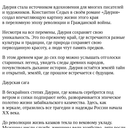
Даурия стала
источник
ом вдохновения для многих писателей
и художников. Константин Седых в своём романе «Даурия»
создал впечатляющую картину жизни этого края
в переломную эпоху революции и Гражданской
войн
ы.
Несмотря на все перемены, Даурия сохраняет свою
уникальность. Это по-прежнему край, где встречаются разные
культуры и традиции, где природа сохраняет свою
первозданную красоту, а люди чтут память предков.
В этом древнем крае до сих пор можно услышать отголоски
старинных легенд, увидеть следы древних народов,
почувствовать дыхание истории. Даурия остаётся землёй тайн
и открытий, землёй, где прошлое встречается с будущим.
Даурская сага
В бескрайних степях Даурии, где ковыль серебрится под
ветром и сопки подпирают небо, разворачивается эпическое
полотно жизни забайкальского казачества. Здесь, как
в зеркале, отразились все трагедии и надежды
Росси
и начала
XX века.
До революции жизнь казаков текла по вековому укладу.
Мужчины несли службу, женщины вели хозяйство, дети росли