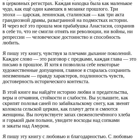
в церковных регистрах. Каждая находка была как маленькое
чудо, как ещё один камешек в мозаике прошлого. Три
эпохи — царская, ленинская, сталинская — как три акта
грандиозной драмы, разыгранной на подмостках истории.
И через всё это прошла моя прабабушка Анастасия, сохранив
в себе то, что не смогли отнять ни революции, ни
войн
ы, ни
репрессии — человеческое достоинство и способность
любить.
Я пишу эту книгу, чувствуя за плечами дыхание поколений.
Каждое слово — это разговор с предками, каждая глава — это
письмо в прошлое. И хотя я позволила себе некоторые
художественные допущения, главное я старалась сохранить
неизменным — правду характеров, подлинность чувств,
достоверность исторического контекста.
В этой книге вы найдёте историю любви и предательства,
веры и отчаяния, стойкости и слабости. Вы услышите, как
скрипят полозья саней по забайкальскому снегу, как звенят
колокола сельской церкви, как плачут дети и смеются
женщины. Вы почувствуете запах свежеиспечённого хлеба
и горький дым полыни, увидите восходы над сопками
и закаты над Амуром.
Я пишу эту книгу с любовью и благодарностью. С любовью