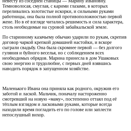
невесту из соседней станицы — Марину Ивановну.
Темноволосая, смуглая, с карими глазами, в которых
переливались золотистые искорки, и сильными руками
работницы, она была полной противоположностью первой
жене. Но в её взгляде читались решимость и сила характера,
столь необходимые на суровой забайкальской земле.
По старинному казачьему обычаю ударили по рукам, скрепив
договор чаркой крепкой домашней настойки, и вскоре
сыграли свадьбу. Она была скромнее первой — без долгого
гуляния и буйного веселья, но с соблюдением всех
необходимых обрядов. Марина принесла в дом Ушаковых
свою энергию и трудолюбие, с первых дней взявшись
наводить порядок в запущенном хозяйстве.
Маленького Ивана она приняла как родного, окружив его
заботой и
ласк
ой. Мальчик, поначалу настороженно
смотревший на новую «маму», постепенно оттаял под её
тёплым взглядом и
ласк
овыми руками, которые всегда
находили время погладить его по голове или заплести
непослушный вихор.