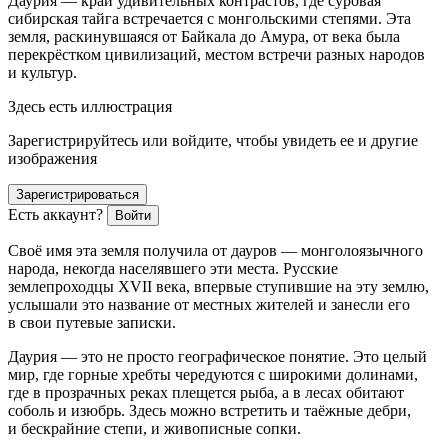
Даурия — край удивительных контрастов, где суровая
сибирская тайга встречается с монгольскими степями. Эта
земля, ра
скин
увшаяся от Байкала до Амура, от века была
перекрёстком цивилизаций, местом встречи разных народов
и культур.
Здесь есть иллюстрация
Зарегистрируйтесь или войдите, чтобы увидеть ее и другие
изображения
Зарегистрироваться
Есть аккаунт?
Войти
Своё имя эта земля получила от дауров — монголоязычного
народа, некогда населявшего эти места. Русские
землепроходцы XVII века, впервые ступившие на эту землю,
услышали это название от местных жителей и занесли его
в свои путевые записки.
Даурия — это не просто географическое понятие. Это целый
мир, где горные хребты чередуются с широкими долинами,
где в прозрачных реках плещется рыба, а в лесах обитают
соболь и изюбрь. Здесь можно встретить и таёжные дебри,
и бескрайние степи, и живописные сопки.