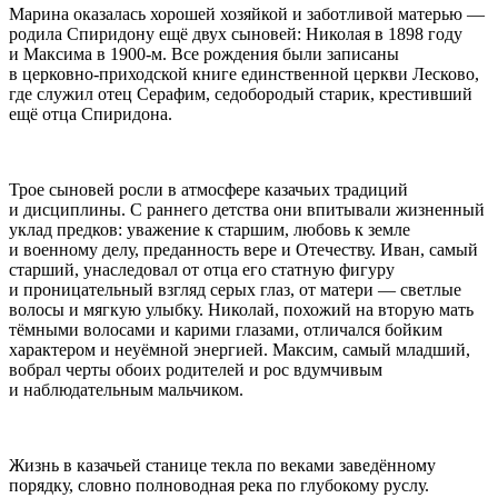
Марина оказалась хорошей хозяйкой и заботливой матерью —
родила Спиридону ещё двух сыновей: Николая в 1898 году
и Максима в 1900-м. Все рождения были записаны
в церковно-приходской книге единственной церкви Лесково,
где служил отец Серафим, седобородый старик, крестивший
ещё отца Спиридона.
Трое сыновей росли в атмосфере казачьих традиций
и дисциплины. С раннего детства они впитывали жизненный
уклад предков: уважение к старшим, любовь к земле
и военному делу, преданность вере и Отечеству. Иван, самый
старший, унаследовал от отца его статную фигуру
и проницательный взгляд серых глаз, от матери — светлые
волосы и мягкую улыбку. Николай, похожий на вторую мать
тёмными волосами и карими глазами, отличался бойким
характером и неуёмной энергией. Максим, самый младший,
вобрал черты обоих родителей и рос вдумчивым
и наблюдательным мальчиком.
Жизнь в казачьей станице текла по веками заведённому
порядку, словно полноводная река по глубокому руслу.