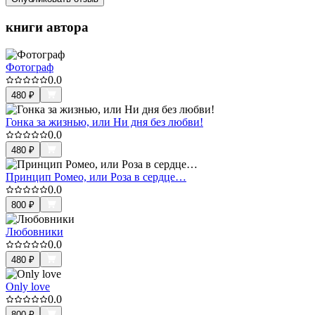
книги автора
Фотограф
0.0
480
₽
Гонка за жизнью, или Ни дня без любви!
0.0
480
₽
Принцип Ромео, или Роза в сердце…
0.0
800
₽
Любовники
0.0
480
₽
Only love
0.0
800
₽