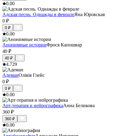
0.0
0
Адская песнь. Однажды в феврале
Яна Юровская
0
₽
0
₽
0.0
0
Анонимные истории
Фрося Капошвар
40
₽
40
₽
4.7
29
Адеман
Олівія Глейс
0
₽
0
₽
0.0
0
Арт-терапия и нейрографика
Анна Беликова
360
₽
360
₽
0.0
0
Автобиография
Александр Невзоров