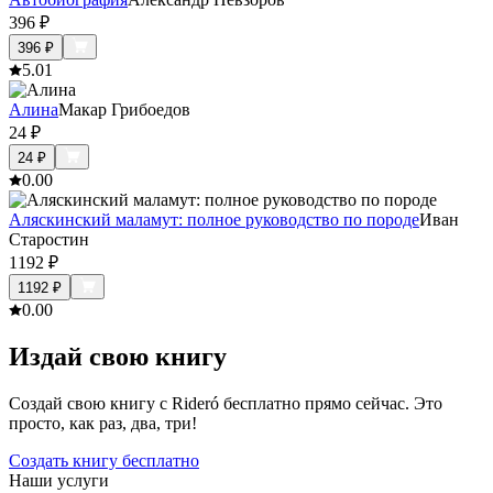
396
₽
396
₽
5.0
1
Алина
Макар Грибоедов
24
₽
24
₽
0.0
0
Аляскинский маламут: полное руководство по породе
Иван
Старостин
1192
₽
1192
₽
0.0
0
Издай свою книгу
Создай свою книгу с Rideró бесплатно прямо сейчас. Это
просто, как раз, два, три!
Создать книгу бесплатно
Наши услуги