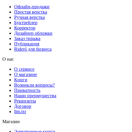
Офлайн-продажи
Простая верстка
Ручная верстка
Буктрейлер
Корректор
Дизайнер обложки
Заказ тиража
Публикация
Rideró для бизнеса
О нас
О сервисе
О магазине
Книги
Возникли вопросы?
Приватность
Наши преимущества
Реквизиты
Договор
llm.txt
Магазин
Электронные книги