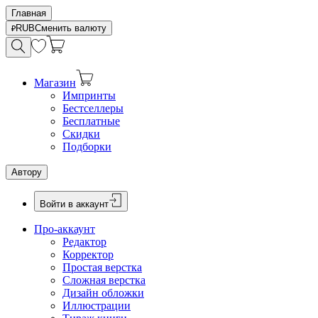
Главная
RUB
Сменить валюту
Магазин
Импринты
Бестселлеры
Бесплатные
Скидки
Подборки
Автору
Войти в аккаунт
Про-аккаунт
Редактор
Корректор
Простая верстка
Сложная верстка
Дизайн обложки
Иллюстрации