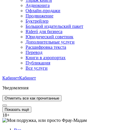
Тираж книги
Аудиокнига
Офлайн-продажи
Продвижение
Буктрейлер
Большой издательский пакет
Rideró для бизнеса
Юридический советник
Дополнительные услуги
Расшифровка текста
Перевод
Книги в аэропортах
Публикация
Все услуги
Кабинет
Кабинет
Уведомления
Отметить все как прочитанные
Показать ещё
18
+