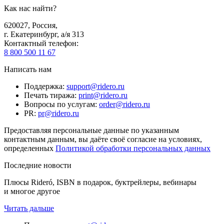
Как нас найти?
620027
,
Россия
,
г. Екатеринбург, а/я 313
Контактный телефон
:
8 800 500 11 67
Написать нам
Поддержка
:
support@ridero.ru
Печать тиража
:
print@ridero.ru
Вопросы по услугам
:
order@ridero.ru
PR
:
pr@ridero.ru
Предоставляя персональные данные по указанным
контактным данным, вы даёте своё согласие на условиях,
определенных
Политикой обработки персональных данных
Последние новости
Плюсы Rideró, ISBN в подарок, буктрейлеры, вебинары
и многое другое
Читать дальше