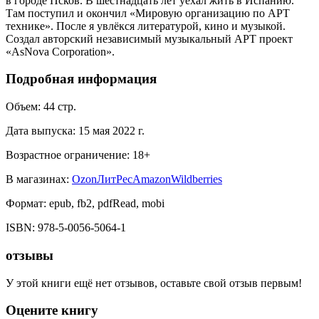
в городе Псков. В шестнадцать лет уехал жить в Испанию.
Там поступил и окончил «Мировую организацию по АРТ
технике». После я увлёкся литературой, кино и музыкой.
Создал авторский независимый музыкальный АРТ проект
«AsNova Corporation».
Подробная информация
Объем:
44
стр.
Дата выпуска:
15 мая 2022 г.
Возрастное ограничение:
18
+
В магазинах:
Ozon
ЛитРес
Amazon
Wildberries
Формат:
epub, fb2, pdfRead, mobi
ISBN:
978-5-0056-5064-1
отзывы
У этой книги ещё нет отзывов, оставьте свой отзыв первым!
Оцените книгу