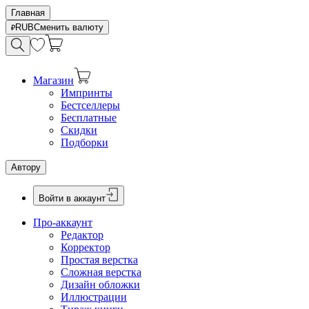
Главная
RUB
Сменить валюту
Магазин
Импринты
Бестселлеры
Бесплатные
Скидки
Подборки
Автору
Войти в аккаунт
Про-аккаунт
Редактор
Корректор
Простая верстка
Сложная верстка
Дизайн обложки
Иллюстрации