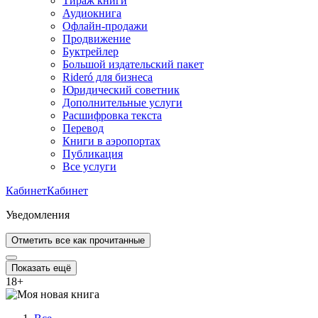
Тираж книги
Аудиокнига
Офлайн-продажи
Продвижение
Буктрейлер
Большой издательский пакет
Rideró для бизнеса
Юридический советник
Дополнительные услуги
Расшифровка текста
Перевод
Книги в аэропортах
Публикация
Все услуги
Кабинет
Кабинет
Уведомления
Отметить все как прочитанные
Показать ещё
18
+