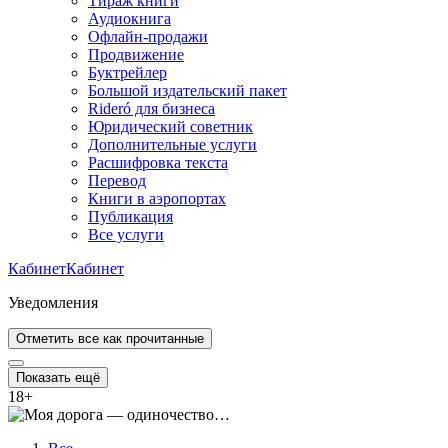
Тираж книги
Аудиокнига
Офлайн-продажи
Продвижение
Буктрейлер
Большой издательский пакет
Rideró для бизнеса
Юридический советник
Дополнительные услуги
Расшифровка текста
Перевод
Книги в аэропортах
Публикация
Все услуги
Кабинет
Кабинет
Уведомления
Отметить все как прочитанные
Показать ещё
18
+