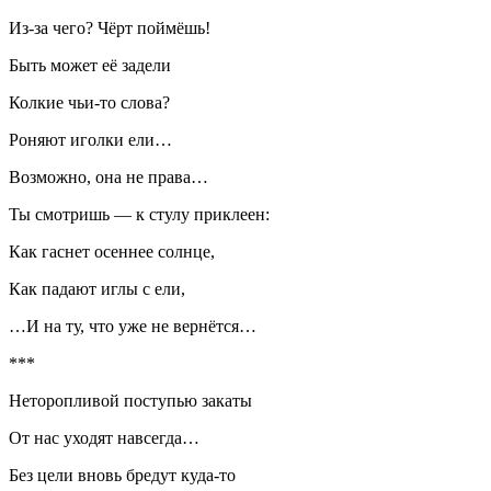
Из-за чего? Чёрт поймёшь!
Быть может её задели
Колкие чьи-то слова?
Роняют иголки ели…
Возможно, она не права…
Ты смотришь — к стулу приклеен:
Как гаснет осеннее солнце,
Как падают иглы с ели,
…И на ту, что уже не вернётся…
***
Неторопливой поступью закаты
От нас уходят навсегда…
Без цели вновь бредут куда-то