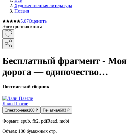
Все
Художественная литература
Поэзия
5.0
7
Оценить
Электронная книга
Бесплатный фрагмент - Моя
дорога — одиночество…
Поэтический сборник
Лали Паэгле
Электронная
100
₽
Печатная
603
₽
Формат:
epub, fb2, pdfRead, mobi
Объем:
100
бумажных стр.