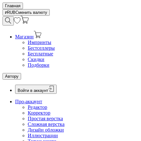
Главная
RUB
Сменить валюту
Магазин
Импринты
Бестселлеры
Бесплатные
Скидки
Подборки
Автору
Войти в аккаунт
Про-аккаунт
Редактор
Корректор
Простая верстка
Сложная верстка
Дизайн обложки
Иллюстрации