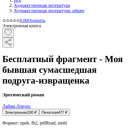
Все
Художественная литература
Художественная литература: общее
0.0
0
Оценить
Электронная книга
Бесплатный фрагмент - Моя
бывшая сумасшедшая
подруга-извращенка
Эротический роман
Лайма Лордос
Электронная
100
₽
Печатная
477
₽
Формат:
epub, fb2, pdfRead, mobi