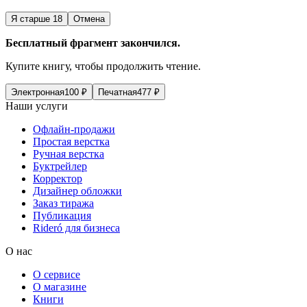
Я старше 18
Отмена
Бесплатный фрагмент закончился.
Купите книгу, чтобы продолжить чтение.
Электронная
100
₽
Печатная
477
₽
Наши услуги
Офлайн-продажи
Простая верстка
Ручная верстка
Буктрейлер
Корректор
Дизайнер обложки
Заказ тиража
Публикация
Rideró для бизнеса
О нас
О сервисе
О магазине
Книги