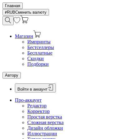
Главная
RUB
Сменить валюту
Магазин
Импринты
Бестселлеры
Бесплатные
Скидки
Подборки
Автору
Войти в аккаунт
Про-аккаунт
Редактор
Корректор
Простая верстка
Сложная верстка
Дизайн обложки
Иллюстрации