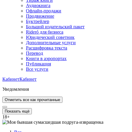
Тираж книги
Аудиокнига
Офлайн-продажи
Продвижение
Буктрейлер
Большой издательский пакет
Rideró для бизнеса
Юридический советник
Дополнительные услуги
Расшифровка текста
Перевод
Книги в аэропортах
Публикация
Все услуги
Кабинет
Кабинет
Уведомления
Отметить все как прочитанные
Показать ещё
18
+