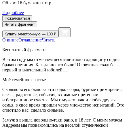
Объем:
16
бумажных стр.
Подробнее
Пожаловаться
Читать фрагмент
Купить
электронную — 100 ₽
О книге
Оглавление
Читать
Бесплатный фрагмент
В этом году мы отмечаем десят
илетн
юю годовщину со дня
бракосочетания. Как давно это было! Оловянная свадьба —
первый значительный юбилей…
Моё семейное счастье
Сколько всего было за эти годы: ссоры, бурные примирения,
слезы, радостные, события, взаимные претензии
и безграничное счастье. Мы с мужем, как и любая другая
семья, в свое время прошли через множество испытаний. Это
сплотило нас, сделало сильнее.
Замуж я вышла довольно-таки рано, в 18 лет. С моим мужем
Андреем мы познакомились на веселой студенческой