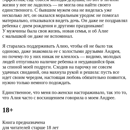
жизни у нее не ладилось — не могла она найти своего
единственного. С бывшим мужем она не виделась уже
несколько лет, он оказался моральным уродом: не помогал
материально, отказывался видеть дочь. Он даже не поздравлял
ребенка с днем рождения и другими праздниками!
У мужчины была своя жизнь, новая семья, и об Алие
с малышкой он даже не вспоминал.
Я старалась поддерживать Алию, чтобы ей не было так
одиноко, даже знакомила ее с холостыми друзьями Андрея,
но почему-то у них никак не клеилось — видимо, молодых
людей отпугивало наличие ребенка и неудавшийся брак
за спиной моей подруги. Сходив на парочку не совсем
удачных свиданий, она махнула рукой и решила: пусть все
идет своим чередом, настоящая любовь обязательно появится,
нужно только немного подождать.
Единственное, что меня по-женски настораживало, так это то,
что Алия часто с восхищением говорила о моем Андрее.
18+
Книга предназначена
для читателей старше 18 лет