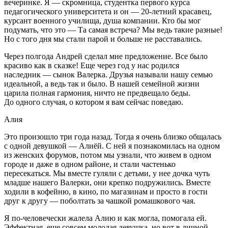
вечеринке. Я — скромница, студентка первого курса
педагогического университета и он — 20
-летн
ий красавец,
курсант военного училища, душа компании. Кто бы мог
подумать, что это — Та самая встреча? Мы ведь такие разные!
Но с того дня мы стали парой и больше не расставались.
Через полгода Андрей сделал мне предложение. Все было
красиво как в сказке! Еще через год у нас родился
наследник — сынок Валерка. Друзья называли нашу семью
идеальной, а ведь так и было. В нашей семейной жизни
царила полная гармония, ничто не предвещало беды.
До одного случая, о котором я вам сейчас поведаю.
Алия
Это произошло три года назад. Тогда я очень близко общалась
с одной девушкой — Алиёй. С ней я познакомилась на одном
из женских форумов, потом мы узнали, что живем в одном
городе и даже в одном районе, и стали частенько
пересекаться. Мы вместе гуляли с детьми, у нее дочка чуть
младше нашего Валерки, они крепко подружились. Вместе
ходили в кофейню, в кино, по магазинам и просто в гости
друг к другу — поболтать за чашкой ромашкового чая.
Я по-человечески жалела Алию и как могла, помогала ей.
Эффектная, еще совсем молодая девушка, но вот в личной