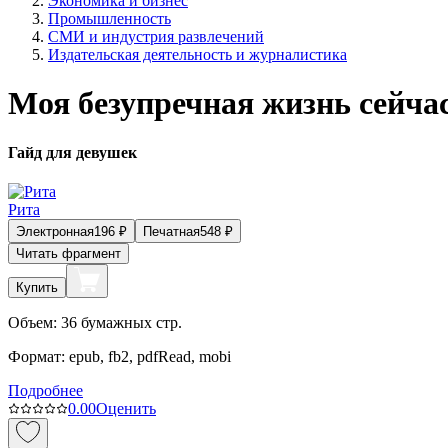
Экономика и бизнес
Промышленность
СМИ и индустрия развлечений
Издательская деятельность и журналистика
Моя безупречная жизнь сейча
Гайд для девушек
Рита
Электронная
196
₽
Печатная
548
₽
Читать фрагмент
Купить
Объем:
36
бумажных стр.
Формат:
epub, fb2, pdfRead, mobi
Подробнее
0.0
0
Оценить