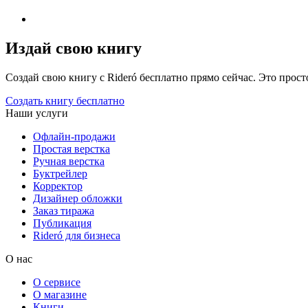
Издай свою книгу
Создай свою книгу с Rideró бесплатно прямо сейчас. Это просто,
Создать книгу бесплатно
Наши услуги
Офлайн-продажи
Простая верстка
Ручная верстка
Буктрейлер
Корректор
Дизайнер обложки
Заказ тиража
Публикация
Rideró для бизнеса
О нас
О сервисе
О магазине
Книги