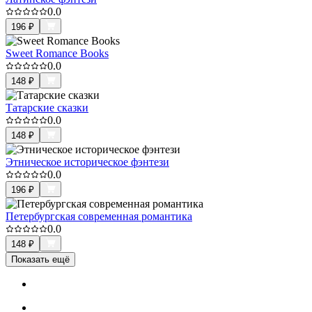
0.0
196
₽
Sweet Romance Books
0.0
148
₽
Татарские сказки
0.0
148
₽
Этническое историческое фэнтези
0.0
196
₽
Петербургская современная романтика
0.0
148
₽
Показать ещё