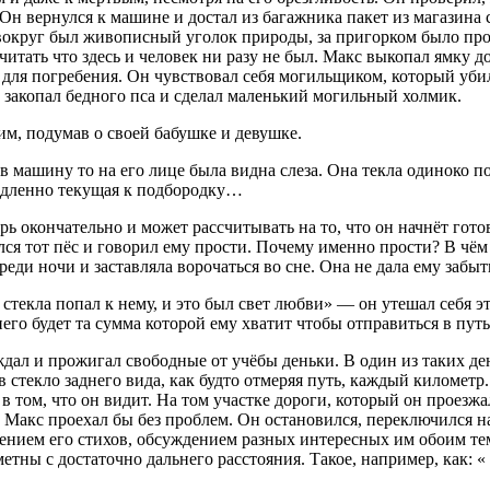
 Он вернулся к машине и достал из багажника пакет из магазина
вокруг был живописный уголок природы, за пригорком было прод
читать что здесь и человек ни разу не был. Макс выкопал ямку д
для погребения. Он чувствовал себя могильщиком, который убил
он закопал бедного пса и сделал маленький могильный холмик.
м, подумав о своей бабушке и девушке.
в машину то на его лице была видна слеза. Она текла одиноко по
 медленно текущая к подбородку…
ь окончательно и может рассчитывать на то, что он начнёт гото
ся тот пёс и говорил ему прости. Почему именно прости? В чём 
среди ночи и заставляла ворочаться во сне. Она не дала ему забыт
 стекла попал к нему, и это был свет любви» — он утешал себя э
го будет та сумма которой ему хватит чтобы отправиться в путь 
дал и прожигал свободные от учёбы деньки. В один из таких ден
стекло заднего вида, как будто отмеряя путь, каждый километр. 
в том, что он видит. На том участке дороги, который он проезжа
е Макс проехал бы без проблем. Он остановился, переключился н
 чтением его стихов, обсуждением разных интересных им обоим т
тны с достаточно дальнего расстояния. Такое, например, как: «