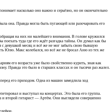
понимает насколько оно важно и серьёзно, но он окончательно
 была она. Правда могла быть пугающей или разочаровать его
 обращая на них ни малейшего внимания. В голове кружился
ы поехать туда где его ждёт разгадка тайны. Он думал как бы
ся с девушкой месяц и всё же не мог забыть свою бывшую
ь Юлю. Макс колебался, но всё же не бросал Аню из тех же
арням его возраста уже было свойственно курить, зная как
зну. Правда это было в старших классах и он тысячи раз жалел.
 перед его приходом. Одна из машин замедлила ход
петировал и выступал на концертах. Это была его группа.
ма и второй гитарист — Артём. Они выглядели совершенно
елефон.