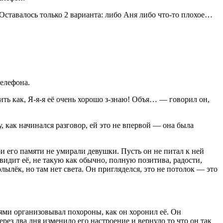
 Оставалось только 2 варианта: либо Аня либо что-то плохое…
телефона.
ить как, Я-я-я её очень хорошо з-знаю! Объя… — говорил он,
 как начинался разговор, ей это не впервой — она была
и его памяти не умирали девушки. Пусть он не питал к ней
увидит её, не такую как обычно, полную позитива, радости,
лылёк, но там нет света. Он пригляделся, это не потолок — это
лями организовывал похороны, как он хоронил её. Он
ез два дня изменило его настроение и вернуло то что он так