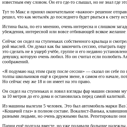
известным ему словом. Он его где-то слышал, но не знал где э
Тут то Макс и принял окончательное «важное» решение отправит
решил, что как мотылёк до последнего будет рваться к свету 
Истина была, по его мнению, очень интересна и слишком загадо
убеждения, интересной или вовсе отбивающей всякое желание
Сейчас он сидел на ступеньках собственного крыльца и смотр
рой мыслей. Он думал как бы закончить сессию, отыграть пару 
это сделать не в ущерб учёбе, группе и его недавно установл
девушку, которую очень любил. Но он считал если полюбить Ан
соображений.
«Я подумаю над этим сразу после сессии» — сказал он себе по 
толпы школьников ещё в среднем звене, в самом его начале, по
Но сейчас ему же 18 и он имеет на это право.
Он сидел на ступеньках и ловил взгляды фар машин своими мут
за 10 метров до его дома и остановилась перед самой калиткой
Из машины вылезли 5 человек. Это был автомобиль марки Ваз 2
«Кошачий глаз» в полном составе. Вокалист-Ванька, клавишн
разными людьми, но очень дружными были. Репетировали они в
Парни ещё полгода вместе, но уже подавали большие надежды. 