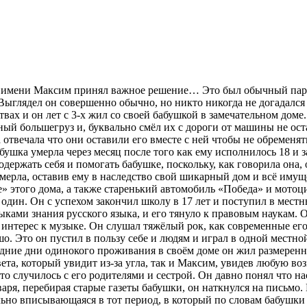
по имени Максим принял важное решение… Это был обычный паре
глядел он совершенно обычно, но никто никогда не догадался бы
вах и он лет с 3-х жил со своей бабушкой в замечательном доме.
ный большегруз и, буквально смёл их с дороги от машины не ост
а отвечала что они оставили его вместе с ней чтобы не обремен
абушка умерла через месяц после того как ему исполнилось 18 и з
одержать себя и помогать бабушке, поскольку, как говорила она
ерла, оставив ему в наследство свой шикарный дом и всё имущ
е» этого дома, а также старенький автомобиль «Победа» и мото
я один. Он с успехом закончил школу в 17 лет и поступил в мес
ками знания русского языка, и его тянуло к правовым наукам. О
интерес к музыке. Он слушал тяжёлый рок, как современные его 
о. Это он пустил в пользу себе и людям и играл в одной местно
едние дни одинокого проживания в своём доме он жил размеренно
а, который увидит из-за угла, так и Максим, увидев любую возм
то случилось с его родителями и сестрой. Он давно понял что 
нваря, перебирая старые газеты бабушки, он наткнулся на письмо
льно вписывающаяся в тот период, в который по словам бабушки 