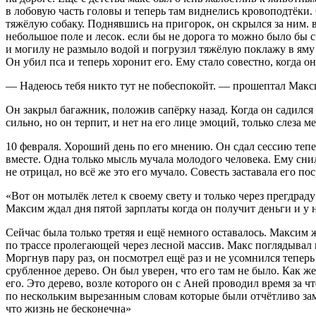
в лобовую часть головы и теперь там виднелись кровоподтёки.
тяжёлую собаку. Поднявшись на пригорок, он скрылся за ним. 
небольшое поле и лесок. если бы не дорога то можно было бы с
и могилу не размыло водой и погрузил тяжёлую поклажу в яму 
Он убил пса и теперь хоронит его. Ему стало совестно, когда 
— Надеюсь тебя никто тут не побеспокойт. — прошептал Макси
Он закрыл багажник, положив сапёрку назад. Когда он садился 
сильно, но он терпит, и нет на его лице эмоций, только слеза
10 февраля. Хороший день по его мнению. Он сдал сессию тепер
вместе. Одна только мысль мучала молодого человека. Ему снил
не отрицал, но всё же это его мучало. Совесть заставала его по
«Вот он мотылёк летел к своему свету и только через прегдраду
Максим ждал дня пятой зарплаты когда он получит деньги и у не
Сейчас была только третяя и ещё немного оставалось. Максим ж
по трассе пролегающей через лесной массив. Макс поглядывал в 
Моргнув пару раз, он посмотрел ещё раз и не усомнился теперь 
срубленное дерево. Он был уверен, что его там не было. Как ж
его. Это дерево, возле которого он с Аней проводил время за
по нескольким вырезанным словам которые были отчётливо заме
что жизнь не бесконечна»