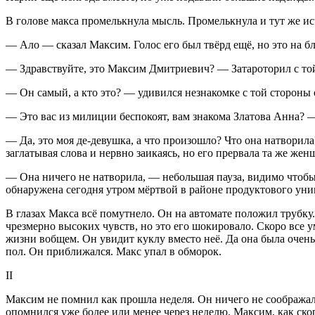
В голове макса промелькнула мысль. Промелькнула и тут же исч
— Ало — сказал Максим. Голос его был твёрд ещё, но это на б
— Здравствуйте, это Максим Дмитриевич? — Затароторил с то
— Он самый, а кто это? — удивился незнакомке с той стороны 
— Это вас из милиции беспокоят, вам знакома Златова Анна? 
— Да, это моя де-девушка, а что произошло? Что она натворил
заглатывая слова и нервно заикаясь, но его прервала та же жен
— Она ничего не натворила, — небольшая пауза, видимо чтобы 
обнаружена сегодня утром мёртвой в районе продуктового уни
В глазах Макса всё помутнело. Он на автомате положил трубку
чрезмерно высоких чувств, но это его шокировало. Скоро все ум
жизни вобщем. Он увидит куклу вместо неё. Да она была очень б
пол. Он приближался. Макс упал в обморок.
II
Максим не помнил как прошла неделя. Он ничего не соображал.
опомнился уже более или менее через неделю. Максим, как ско