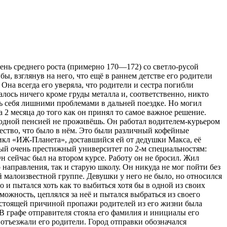
нь среднего роста (примерно 170—172) со светло-русой
, взглянув на него, что ещё в раннем детстве его родители
 Она всегда его уверяла, что родители и сестра погибли
алось ничего кроме груды металла и, соответственно, никто
ять себя лишними проблемами в дальней поездке. Но могил
а 2 месяца до того как он принял то самое важное решение.
, одной пенсией не проживёшь. Он работал водителем-курьером
ество, что было в нём. Это были различный кофейные
цикл «ИЖ-Планета», доставшийся ей от дедушки Макса, её
тный очень престижный университет по 2-м специальностям:
н сейчас был на втором курсе. Работу он не бросил. Жил
направления, так и старую школу. Он никуда не мог пойти без
й малоизвестной группе. Девушки у него не было, но относился
 и пытался хоть как то выбиться хотя бы в одной из своих
ожность, цеплялся за неё и пытался выбраться из своего
настоящей причиной пропажи родителей из его жизни была
. В графе отправителя стояла его фамилия и инициалы его
отъезжали его родители. Город отправки обозначался