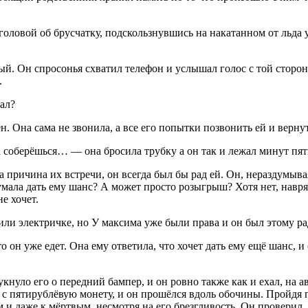
 головой об брусчатку, подскользнувшись на накатанном от льда
ный. Он спросонья схватил телефон и услышал голос с той стор
.
ал?
. Она сама не звонила, а все его попытки позвонить ей и верну
а соберёшься… — она бросила трубку а он так и лежал минут пять
а причина их встречи, он всегда был бы рад ей. Он, нераздумыв
умала дать ему шанс? А может просто розыгрыш? Хотя нет, навряд
е хочет.
 или электричке, но У максима уже были права и он был этому ра
о он уже едет. Она ему ответила, что хочет дать ему ещё шанс, и 
стукнуло его о передний бампер, и он ровно также как и ехал, на
с пятирублёвую монету, и он прошёлся вдоль обочины. Пройдя п
 и даже к мёртвым, несмотря на его брезгливость. Он проверил,