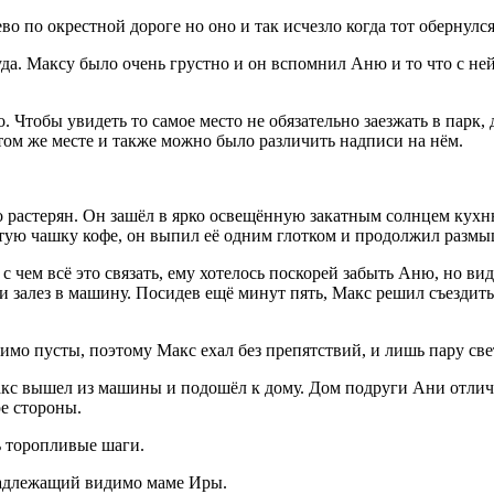
о по окрестной дороге но оно и так исчезло когда тот обернулся
 туда. Максу было очень грустно и он вспомнил Аню и то что с н
ло. Чтобы увидеть то самое место не обязательно заезжать в парк
 том же месте и также можно было различить надписи на нём.
ко растерян. Он зашёл в ярко освещённую закатным солнцем кухн
питую чашку кофе, он выпил её одним глотком и продолжил разм
с чем всё это связать, ему хотелось поскорей забыть Аню, но вид
и залез в машину. Посидев ещё минут пять, Макс решил съездить 
имо пусты, поэтому Макс ехал без препятствий, и лишь пару све
Макс вышел из машины и подошёл к дому. Дом подруги Ани отлич
е стороны.
 торопливые шаги.
надлежащий видимо маме Иры.