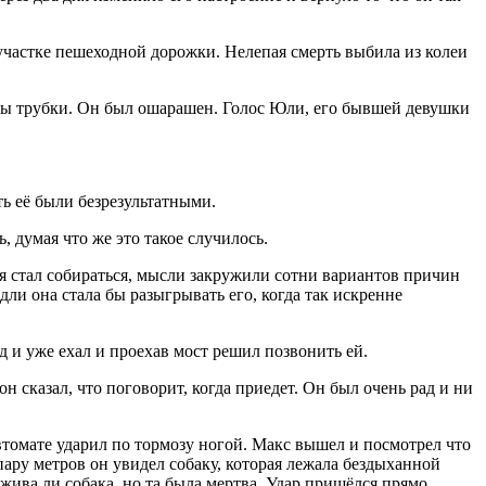
 участке пешеходной дорожки. Нелепая смерть выбила из колеи
оны трубки. Он был ошарашен. Голос Юли, его бывшей девушки
ть её были безрезультатными.
, думая что же это такое случилось.
ая стал собираться, мысли закружили сотни вариантов причин
ли она стала бы разыгрывать его, когда так искренне
д и уже ехал и проехав мост решил позвонить ей.
он сказал, что поговорит, когда приедет. Он был очень рад и ни
 автомате ударил по тормозу ногой. Макс вышел и посмотрел что
ару метров он увидел собаку, которая лежала бездыханной
 жива ли собака, но та была мертва. Удар пришёлся прямо