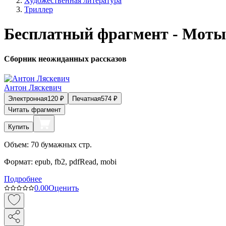
Художественная литература
Триллер
Бесплатный фрагмент - Моты
Сборник неожиданных рассказов
Антон Ляскевич
Электронная
120
₽
Печатная
574
₽
Читать фрагмент
Купить
Объем:
70
бумажных стр.
Формат:
epub, fb2, pdfRead, mobi
Подробнее
0.0
0
Оценить