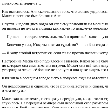
сильно хотел вернуть…
Как выяснилось, Аня скончалась от того, что сильно ударилась
Макса и всех кто был близок к Ане.
Спустя 3 недели днём когда он спал ему позвонили на мобиль
он никогда не путал и помнил как какую-то знакомую мелодию
— Привет — говорил очень знакомый и приятный голос — узн
— Конечно узнал, Юля, ты какими судьбами? — он был озадачен
— Я хочу с тобой встретиться, если ты не против позвони когд
Настроение Маска явно поднялось и взлетело. Какой бы не был
по которым она сама захотела встречи. Может она всё таки над
утверждала что он её больше не волнует и она даже видеть его н
Юля жила в соседнем городе с его в получасе езды на автобусе
Он поздоровался и спросил, что за причина встречи и сказал, чт
о чем не думал.
Макс ехал на автомате, и его сразу передёрнуло, когда что-то 
случилось. На переднем бампере был небольшой скол размером 
на дороге. Ещё с детства макс был очень жалостлив к животным