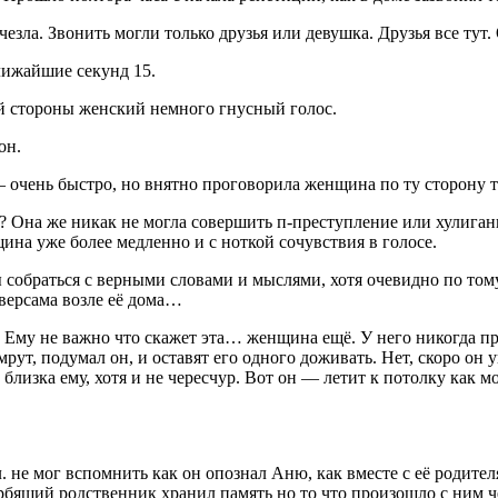
езла. Звонить могли только друзья или девушка. Друзья все тут.
лижайшие секунд 15.
й стороны женский немного гнусный голос.
он.
— очень быстро, но внятно проговорила женщина по ту сторону 
а? Она же никак не могла совершить п-преступление или хулиган
щина уже более медленно и с ноткой сочувствия в голосе.
собраться с верными словами и мыслями, хотя очевидно по тому,
версама возле её дома…
. Ему не важно что скажет эта… женщина ещё. У него никогда пр
рут, подумал он, и оставят его одного доживать. Нет, скоро он 
лизка ему, хотя и не чересчур. Вот он — летит к потолку как мо
 не мог вспомнить как он опознал Аню, как вместе с её родите
рбящий родственник хранил память но то что произошло с ним чер