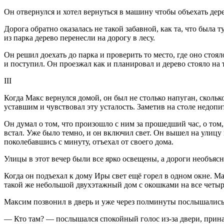
Он отвернулся и хотел вернуться в машину чтобы объехать дерев
Дорога обратно оказалась не такой забавной, как та, что была
из парка дерево перенесли на дорогу в лесу.
Он решил доехать до парка и проверить то место, где оно стоя
и поступил. Он проезжал как и планировал и дерево стояло на
III
Когда Макс вернулся домой, он был не столько напуган, сколь
уставшим и чувствовал эту усталость. Заметив на столе недо
Он думал о том, что произошло с ним за прошедший час, о том, 
встал. Уже было темно, и он включил свет. Он вышел на улицу 
поколебавшись с минуту, отъехал от своего дома.
Улицы в этот вечер были все ярко освещены, а дороги необъясн
Когда он подъехал к дому Иры свет ещё горел в одном окне. 
такой же небольшой двухэтажный дом с окошками на все четыр
Максим позвонил в дверь и уже через полминуты послышались
— Кто там? — послышался спокойный голос из-за двери, при