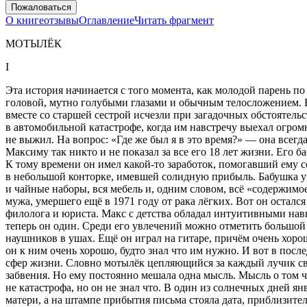
Пожаловаться
О книге
отзывы
Оглавление
Читать фрагмент
МОТЫЛЁК
I
Эта история начинается с того момента, как молодой парень 
головой, мутно голубыми глазами и обычным телосложением. Вы
вместе со старшей сестрой исчезли при загадочных обстоятельст
в автомобильной катастрофе, когда им навстречу выехал огром
не выжил. На вопрос: «Где же был я в это время?» — она всегд
Максиму так никто и не показал за все его 18 лет жизни. Его б
К тому времени он имел какой-то заработок, помогавший ему с
в небольшой конторке, имевшей солидную прибыль. Бабушка ум
и чайные наборы, вся мебель и, одним словом, всё «содержимо
мужа, умершего ещё в 1971 году от рака лёгких. Вот он осталс
филолога и юриста. Макс с детства обладал интуитивными навы
теперь он один. Среди его увлечений можно отметить большой 
наушников в ушах. Ещё он играл на гитаре, причём очень хорош
он к ним очень хорошо, будто знал что им нужно. И вот в посл
сфер жизни. Словно мотылёк цепляющийся за каждый лучик свет
забвения. Но ему постоянно мешала одна мысль. Мысль о том ч
не катастрофа, но он не знал что. В один из солнечных дней я
матери, а на штампе прибытия письма стояла дата, приблизите