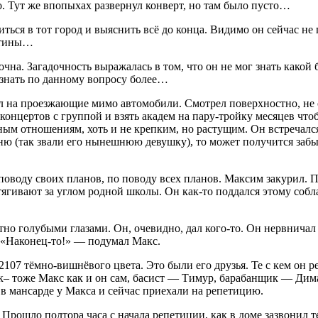
то. Тут же впопыхах развернул конверт, но там было пусто…
ься в тот город и выяснить всё до конца. Видимо он сейчас не 
истины…
чна. Загадочность выражалась в том, что он не мог знать какой
 знать по данному вопросу более…
ел на проезжающие мимо автомобили. Смотрел поверхностно, не
концертов с группой и взять академ на пару-тройку месяцев чтоб
енным отношениям, хоть и не крепким, но растущим. Он встречал
ю (так звали его нынешнюю девушку), то может получится забыт
поводу своих планов, по поводу всех планов. Максим закурил. П
тягивают за углом родной школы. Он как-то поддался этому собла
но голубыми глазами. Он, очевидно, дал кого-то. Он нервничал
. «Наконец-то!» — подумал Макс.
107 тёмно-вишнёвого цвета. Это были его друзья. Те с кем он ре
ик– тоже Макс как и он сам, басист — Тимур, барабанщик — Ди
 мансарде у Макса и сейчас приехали на репетицию.
Прошло полтора часа с начала репетиции, как в доме зазвонил т