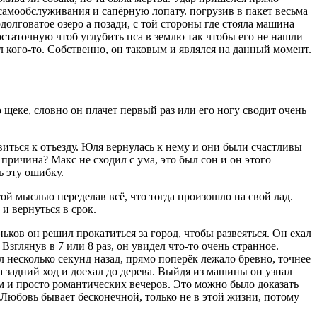
 самообслуживания и сапёрную лопату. погрузив в пакет весьма
олговатое озеро а позади, с той стороны где стояла машина
остаточную чтоб углубить пса в землю так чтобы его не нашли
 кого-то. Собственно, он таковым и являлся на данный момент.
 щеке, словно он плачет первый раз или его ногу сводит очень
виться к отъезду. Юля вернулась к нему и они были счастливы
причина? Макс не сходил с ума, это был сон и он этого
ь эту ошибку.
той мыслью переделав всё, что тогда произошло на свой лад.
и вернуться в срок.
ьков он решил прокатиться за город, чтобы развеяться. Он ехал
Взглянув в 7 или 8 раз, он увидел что-то очень странное.
л несколько секунд назад, прямо поперёк лежало бревно, точнее
а задний ход и доехал до дерева. Выйдя из машины он узнал
ем и просто романтических вечеров. Это можно было доказать
 Любовь бывает бесконечной, только не в этой жизни, потому