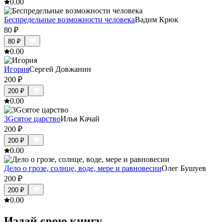
0.0
0
Беспредельные возможности человека
Вадим Крюк
80
₽
80
₽
0.0
0
Игория
Сергей Довжанин
200
₽
200
₽
0.0
0
3Gсятое царство
Илья Качай
200
₽
200
₽
0.0
0
Дело о грозе, солнце, воде, мере и равновесии
Олег Бушуев
200
₽
200
₽
0.0
0
Издай свою книгу