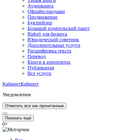
Тираж книги
Аудиокнига
Офлайн-продажи
Продвижение
Буктрейлер
Большой издательский пакет
Rideró для бизнеса
Юридический советник
Дополнительные услуги
Расшифровка текста
Перевод
Книги в аэропортах
Публикация
Все услуги
Кабинет
Кабинет
Уведомления
Отметить все как прочитанные
Показать ещё
0
+