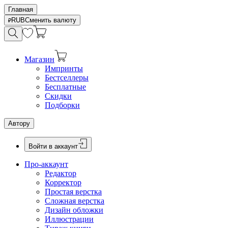
Главная
RUB
Сменить валюту
Магазин
Импринты
Бестселлеры
Бесплатные
Скидки
Подборки
Автору
Войти в аккаунт
Про-аккаунт
Редактор
Корректор
Простая верстка
Сложная верстка
Дизайн обложки
Иллюстрации