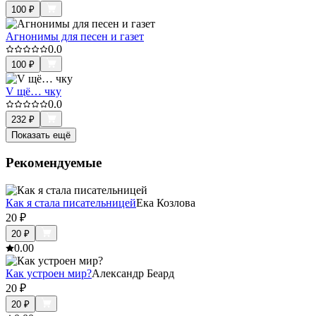
100
₽
Агнонимы для песен и газет
0.0
100
₽
V щё… чку
0.0
232
₽
Показать ещё
Рекомендуемые
Как я стала писательницей
Ека Козлова
20
₽
20
₽
0.0
0
Как устроен мир?
Александр Беард
20
₽
20
₽