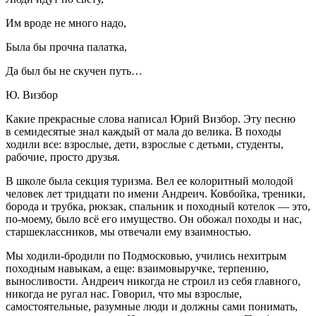
Им вроде не много надо,
Была бы прочна палатка,
Да был бы не скучен путь…
Ю. Визбор
Какие прекрасные слова написал Юрий Визбор. Эту песню
в семидесятые знал каждый от мала до велика. В походы
ходили все: взрослые, дети, взрослые с детьми, студенты,
рабочие, просто друзья.
В школе была секция туризма. Вел ее колоритный молодой
человек лет тридцати по имени Андреич. Ковбойка, треники,
борода и трубка, рюкзак, спальник и походный котелок — это,
по-моему, было всё его имущество. Он обожал походы и нас,
старшеклассников, мы отвечали ему взаимностью.
Мы ходили-бродили по Подмосковью, учились нехитрым
походным навыкам, а еще: взаимовыручке, терпению,
выносливости. Андреич никогда не строил из себя главного,
никогда не ругал нас. Говорил, что мы взрослые,
самостоятельные, разумные люди и должны сами понимать,