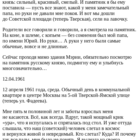
князь: сильный, красивый, смелый. И памятник я бы ему
поставила — пусть все знают, какой у меня замечательный
папа, но руки не давали мне покоя. И вот мы дошли
до Советской площади (теперь Тверская), сели на лавочку.
Родители все говорили и говорили, а я смотрела на памятник.
На коне, в шлеме, с копьем — без сомнения был мой папа,
по имени Юрий. Но руки… А руки у него были самые
обычные, вовсе и не длинные.
Сейчас проходя мимо здания Мэрии, обязательно посмотрю
на памятник русскому князю, подмигну ему и улыбнусь
многозначительно…
12.04.1961
12 апреля 1961 года, среда. Обычный день в коммунальной
квартире в центре Москвы на 5-ой Тверской-Ямской улице
(теперь ул. Фадеева).
Мне пять м поло
вино
й лет и заботы взрослых меня
не касаются. Всё, как всегда. Вдруг, такой мощный крик
«ура», что я испугалась и спряталась под стол. И уже оттуда
слышала, что наш (советский) человек слетал в космос
и вернулся живой и невредимый. Кто слетал? Куда? И почему
так все рады, мне было не понять. Я вылезла из своего