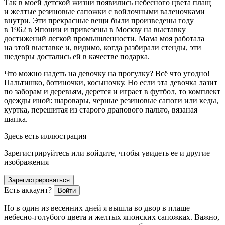
Так в моей детской жизни появились небесного цвета плащ
и желтые резиновые сапожки с войлочными валеночками
внутри. Эти прекрасные вещи были произведены году
в 1962 в Японии и привезены в Москву на выставку
достижений легкой промышленности. Мама моя работала
на этой выставке и, видимо, когда разбирали стенды, эти
шедевры достались ей в качестве подарка.
Что можно надеть на девочку на прогулку? Всё что угодно!
Пальтишко, ботиночки, косыночку. Но если эта девочка лазит
по заборам и деревьям, дерется и играет в футбол, то комплект
одежды иной: шаровары, черные резиновые сапоги или кеды,
куртка, перешитая из старого драпового пальто, вязаная
шапка.
Здесь есть иллюстрация
Зарегистрируйтесь или войдите, чтобы увидеть ее и другие
изображения
Зарегистрироваться
Есть аккаунт?
Войти
Но в один из весенних дней я вышла во двор в плаще
небесно-голубого цвета и желтых японских сапожках. Важно,