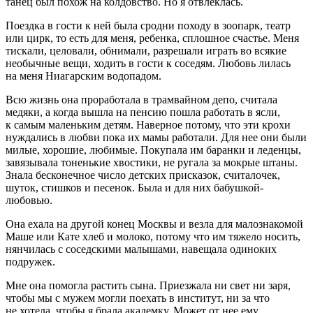
танец был похож на колдовство. Но я отвлеклась.
Поездка в гости к ней была сродни походу в зоопарк, театр
или цирк, то есть для меня, ребенка, сплошное счастье. Меня
тискали,
целов
али, обнимали, разрешали играть во всякие
необычные вещи, ходить в гости к соседям. Любовь лилась
на меня Ниагарским водопадом.
Всю жизнь она проработала в трамвайном депо, считала
медяки, а когда вышла на пенсию пошла работать в ясли,
к самым маленьким детям. Наверное потому, что эти крохи
нуждались в любви пока их мамы работали. Для нее они были
милые, хорошие, любимые. Покупала им баранки и леденцы,
завязывала тоненькие хвостики, не ругала за мокрые штаны.
Знала бесконечное число детских присказок, считалочек,
шуток, стишков и песенок. Была и для них бабушкой-
любовью.
Она ехала на другой конец Москвы и везла для малознакомой
Маше или Кате хлеб и молоко, потому что им тяжело носить,
нянчилась с соседскими малышами, навещала одиноких
подружек.
Мне она помогла растить сына. Приезжала ни свет ни заря,
чтобы мы с мужем могли поехать в институт, ни за что
не хотела, чтобы я брала академку. Может от нее ему