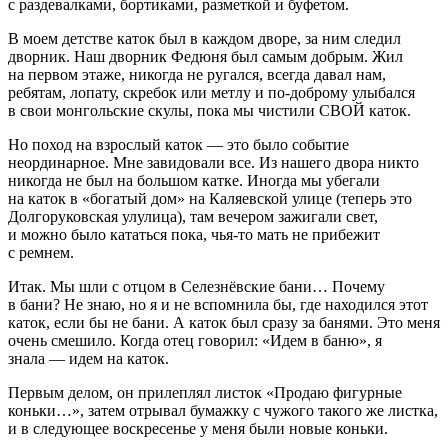
с раздевалками, бортиками, разметкой и буфетом.
В моем детстве каток был в каждом дворе, за ним следил
дворник. Наш дворник Федюня был самым добрым. Жил
на первом этаже, никогда не ругался, всегда давал нам,
ребятам, лопату, скребок или метлу и по-доброму улыбался
в свои монгольские скулы, пока мы чистили СВОЙ каток.
Но поход на взрослый каток — это было событие
неординарное. Мне завидовали все. Из нашего двора никто
никогда не был на большом катке. Иногда мы убегали
на каток в «богатый дом» на Каляевской улице (теперь это
Долгоруковская улулица), там вечером зажигали свет,
и можно было кататься пока, чья-то мать не прибежит
с ремнем.
Итак. Мы шли с отцом в Селезнёвские бани… Почему
в бани? Не знаю, но я и не вспомнила бы, где находился этот
каток, если бы не бани. А каток был сразу за банями. Это меня
очень смешило. Когда отец говорил: «Идем в баню», я
знала — идем на каток.
Первым делом, он прилеплял листок «Продаю фигурные
коньки…», затем отрывал бумажку с чужого такого же листка,
и в следующее воскресенье у меня были новые коньки.