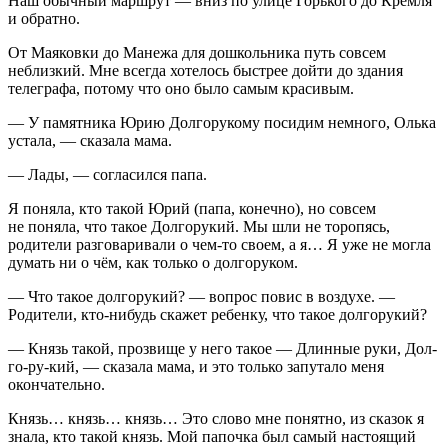
Наш обычный маршрут — вниз по улице Горького до Кремля
и обратно.
От Маяковки до Манежа для до
школьни
ка путь совсем
неблизкий. Мне всегда хотелось быстрее дойти до здания
телеграфа, потому что оно было самым красивым.
— У памятника Юрию Долгорукому посидим немного, Олька
устала, — сказала мама.
— Лады, — согласился папа.
Я поняла, кто такой Юрий (папа, конечно), но совсем
не поняла, что такое Долгорукий. Мы шли не торопясь,
родители разговаривали о чем-то своем, а я… Я уже не могла
думать ни о чём, как только о долгоруком.
— Что такое долгорукий? — вопрос повис в воздухе. —
Родители, кто-нибудь скажет ребенку, что такое долгорукий?
— Князь такой, прозвище у него такое — Длинные руки, Дол-
го-ру-кий, — сказала мама, и это только запутало меня
окончательно.
Князь… князь… князь… Это слово мне понятно, из сказок я
знала, кто такой князь. Мой папочка был самый настоящий