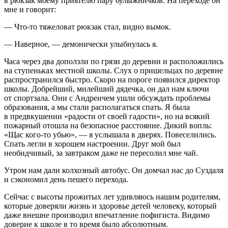
в рюкзак моему приятелю пару булыжничков. На переходе он
мне и говорит:
— Что-то тяжеловат рюкзак стал, видно вымок.
— Наверное, — демонически улыбнулась я.
Часа через два доползли по грязи до деревни и расположились
на ступеньках местной школы. Слух о пришельцах по деревне
распространился быстро. Скоро на пороге появился директор
школы. Добрейший, милейший дядечка, он дал нам ключи
от спортзала. Они с Андреичем ушли обсуждать проблемы
образования, а мы стали располагаться спать. Я была
в предвкушении «радости от своей гадости», но на всякий
пожарный отошла на безопасное расстояние. Дикий вопль:
«Щас кого-то убью», — я услышала в дверях. Повеселились.
Спать легли в хорошем настроении. Друг мой был
необидчивый, за завтраком даже не пересолил мне чай.
Утром нам дали колхозный автобус. Он домчал нас до Суздаля
и сэкономил день пешего перехода.
Сейчас с высоты прожитых лет удивляюсь нашим родителям,
которые доверяли жизнь и здоровье детей человеку, который
даже внешне производил впечатление пофигиста. Видимо
доверие к школе в то время было абсолютным.