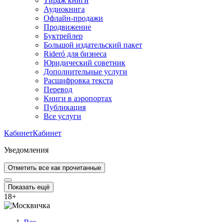
Тираж книги
Аудиокнига
Офлайн-продажи
Продвижение
Буктрейлер
Большой издательский пакет
Rideró для бизнеса
Юридический советник
Дополнительные услуги
Расшифровка текста
Перевод
Книги в аэропортах
Публикация
Все услуги
Кабинет
Кабинет
Уведомления
Отметить все как прочитанные
Показать ещё
18
+