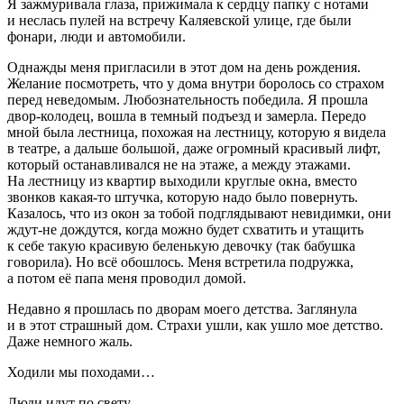
Я зажмуривала глаза, прижимала к сердцу папку с нотами
и неслась пулей на встречу Каляевской улице, где были
фонари, люди и автомобили.
Однажды меня пригласили в этот дом на день рождения.
Желание посмотреть, что у дома внутри боролось со страхом
перед неведомым. Любознательность победила. Я прошла
двор-колодец, вошла в темный подъезд и замерла. Передо
мной была лестница, похожая на лестницу, которую я видела
в театре, а дальше большой, даже огромный красивый лифт,
который останавливался не на этаже, а между этажами.
На лестницу из квартир выходили круглые окна, вместо
звонков какая-то штучка, которую надо было повернуть.
Казалось, что из окон за тобой подглядывают невидимки, они
ждут-не дождутся, когда можно будет схватить и утащить
к себе такую красивую беленькую девочку (так бабушка
говорила). Но всё обошлось. Меня встретила подружка,
а потом её папа меня проводил домой.
Недавно я прошлась по дворам моего детства. Заглянула
и в этот страшный дом. Страхи ушли, как ушло мое детство.
Даже немного жаль.
Ходили мы походами…
Люди идут по свету,