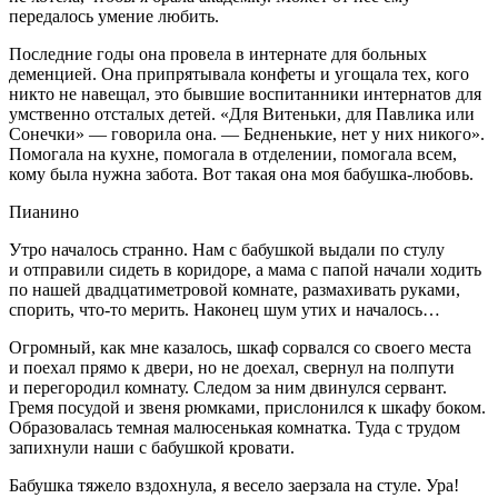
передалось умение любить.
Последние годы она провела в интернате для больных
деменцией. Она припрятывала конфеты и угощала тех, кого
никто не навещал, это бывшие воспитанники интернатов для
умственно отсталых детей. «Для Витеньки, для Павлика или
Сонечки» — говорила она. — Бедненькие, нет у них никого».
Помогала на кухне, помогала в отделении, помогала всем,
кому была нужна забота. Вот такая она моя бабушка-любовь.
Пианино
Утро началось странно. Нам с бабушкой выдали по стулу
и отправили сидеть в коридоре, а мама с папой начали ходить
по нашей двадцатиметровой комнате, размахивать руками,
спорить, что-то мерить. Наконец шум утих и началось…
Огромный, как мне казалось, шкаф сорвался со своего места
и поехал прямо к двери, но не доехал, свернул на полпути
и перегородил комнату. Следом за ним двинулся сервант.
Гремя посудой и звеня рюмками, прислонился к шкафу боком.
Образовалась темная малюсенькая комнатка. Туда с трудом
запихнули наши с бабушкой кровати.
Бабушка тяжело вздохнула, я весело заерзала на стуле. Ура!