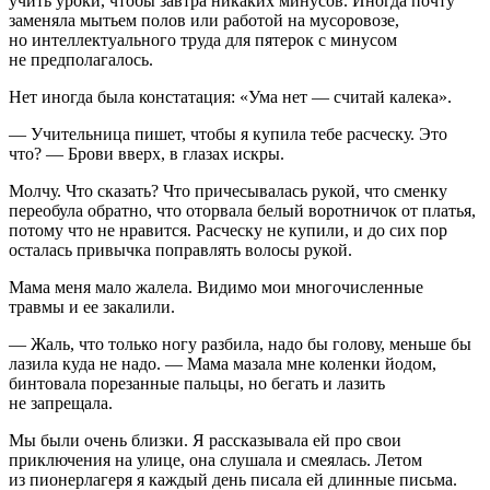
учить уроки, чтобы завтра никаких минусов. Иногда почту
заменяла мытьем полов или работой на мусоровозе,
но интеллектуального труда для пятерок с минусом
не предполагалось.
Нет иногда была констатация: «Ума нет — считай калека».
— Учительница пишет, чтобы я купила тебе расческу. Это
что? — Брови вверх, в глазах искры.
Молчу. Что сказать? Что причесывалась рукой, что сменку
переобула обратно, что оторвала белый воротничок от платья,
потому что не нравится. Расческу не купили, и до сих пор
осталась привычка поправлять волосы рукой.
Мама меня мало жалела. Видимо мои многочисленные
травмы и ее закалили.
— Жаль, что только ногу разбила, надо бы голову, меньше бы
лазила куда не надо. — Мама мазала мне коленки йодом,
бинтовала порезанные пальцы, но бегать и лазить
не запрещала.
Мы были очень близки. Я рассказывала ей про свои
приключения на улице, она слушала и смеялась. Летом
из пионерлагеря я каждый день писала ей длинные письма.