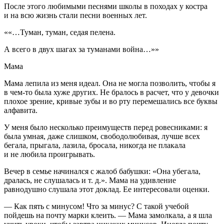
После этого любимыми песнями школы в походах у костра
и на всю жизнь стали песни военных лет.
««…Туман, туман, седая пелена.
А всего в двух шагах за туманами
войн
а…»»
Мама
Мама лепила из меня идеал. Она не могла позволить, чтобы я
в чем-то была хуже других. Не бралось в расчет, что у девочки
плохое зрение, кривые зубы и во рту перемешались все буквы
алфавита.
У меня было несколько преимуществ перед ровесниками: я
была умная, даже слишком, свободолюбивая, лучше всех
бегала, прыгала, лазила, бросала, никогда не плакала
и не любила проигрывать.
Вечер в семье начинался с жалоб бабушки: «Она убегала,
дралась, не слушалась и т. д.». Мама на удивление
равнодушно слушала этот доклад. Ее интересовали оценки.
— Как пять с минусом! Что за минус? С такой учебой
пойдешь на почту марки клеить. — Мама замолкала, а я шла