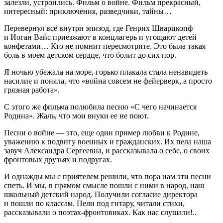
залезли, устроились. Фильм о
войн
е. Фильм прекрасный,
интересный: приключения, разведчики, тайны…
Перевернул всё внутри эпизод, где Генрих Шварцкопф
и Иоган Вайс приезжают в концлагерь и угощают детей
конфетами… Кто не помнит пересмотрите. Это была такая
боль в моем детском сердце, что болит до сих пор.
Я ночью убежала на море, горько плакала стала ненавидеть
насил
ие и поняла, что «
войн
а совсем не фейерверк, а просто
грязная работа».
С этого же фильма полюбила песню «С чего начинается
Родина». Жаль, что мои внуки ее не поют.
Песни о
войн
е — это, еще один пример любви к Родине,
уважению к подвигу военных и гражданских. Их пела наша
завуч Александра Сергеевна, и рассказывала о себе, о своих
фронтовых друзьях и подругах.
И однажды мы с приятелем решили, что пора нам эти песни
спеть. И мы, в прямом смысле пошли с ними в народ, наш
школьный детский народ. Получили согласие директора
и пошли по классам. Пели под гитару, читали стихи,
рассказывали о поэтах-фронтовиках. Как нас слушали!..