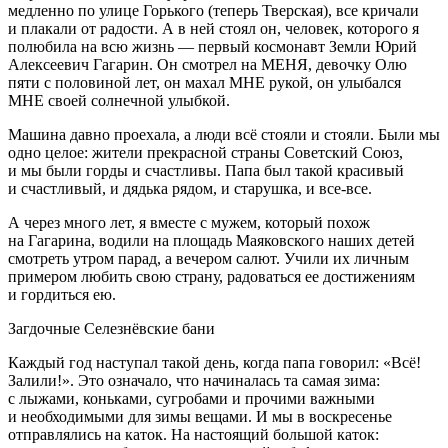
медленно по улице Горького (теперь Тверская), все кричали
и плакали от радости. А в ней стоял он, человек, которого я
полюбила на всю жизнь — первый космонавт Земли Юрий
Алексеевич Гагарин. Он смотрел на МЕНЯ, девочку Олю
пяти с поло
вино
й лет, он махал МНЕ рукой, он улыбался
МНЕ своей солнечной улыбкой.
Машина давно проехала, а люди всё стояли и стояли. Были мы
одно целое: жители прекрасной страны Советский Союз,
и мы были горды и счастливы. Папа был такой красивый
и счастливый, и дядька рядом, и старушка, и все-все.
А через много лет, я вместе с мужем, который похож
на Гагарина, водили на площадь Маяковского наших детей
смотреть утром парад, а вечером салют. Учили их личным
примером любить свою страну, радоваться ее достижениям
и гордиться ею.
Загдочные Селезнёвские бани
Каждый год наступал такой день, когда папа говорил: «Всё!
Залили!». Это означало, что начиналась та самая зима:
с лыжами, коньками, сугробами и прочими важными
и необходимыми для зимы вещами. И мы в воскресенье
отправлялись на каток. На настоящий большой каток: