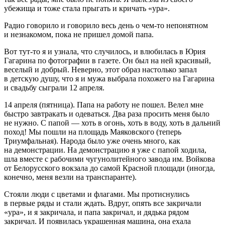
убежища и тоже стала прыгать и кричать «ура».
Радио говорило и говорило весь день о чем-то непонятном
и незнакомом, пока не пришел домой папа.
Вот тут-то я и узнала, что случилось, и влюбилась в Юрия
Гагарина по фотографии в газете. Он был на ней красивый,
веселый и добрый. Неверно, этот образ настолько запал
в детскую душу, что я и мужа выбрала похожего на Гагарина
и свадьбу сыграли 12 апреля.
14 апреля (пятница). Папа на работу не пошел. Велел мне
быстро завтракать и одеваться. Два раза просить меня было
не нужно. С папой — хоть в огонь, хоть в воду, хоть в дальний
поход! Мы пошли на площадь Маяковского (теперь
Триумфальная). Народа было уже очень много, как
на демонстрации. На демонстрацию я уже с папой ходила,
шла вместе с рабочими чугунолитейного завода им. Войкова
от Белорусского вокзала до самой Красной площади (иногда,
конечно, меня везли на транспаранте).
Стояли люди с цветами и флагами. Мы протиснулись
в первые ряды и стали ждать. Вдруг, опять все закричали
«ура», и я закричала, и папа закричал, и дядька рядом
закричал. И появилась украшенная машина, она ехала