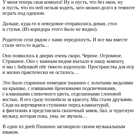
У меня теперь своя комната! Ну и пусть, что без окон, ну
и пусть, что по ней нельзя ходить, зато можно долго в темноте
играть под одеялом.
Дальше, куда-то в неведомое отправились диван, стол
и стулья. (Из коридора этого было не видно).
Родители сели рядом с нами передохнуть. И все мы вместе
стали чего-то ждать…
Оно появилось в дверях очень скоро. Черное. Огромное.
Страшное. Оно с важным видом въехало в нашу комнату,
и мы с бабушкой обе тяжело вздохнули. Пространства для игр
и жизни практически не осталось…
Это было старинное немецкое пианино с золотыми медалями
на крышке, с изящными бронзовыми подсвечниками,
с клавишами сливочного цвета, отделанными с
лоно
вой
костью. Я его сразу полюбила за красоту. Мы стали друзьями.
Сидя на вертящемся стульчике перед клавиатурой,
в фантазиях я представляла сказочный замок, бал, и чудесную
музыку, которая пока, увы, не звучала…
В один из дней Пианино заговорило своим музыкальным
языком.