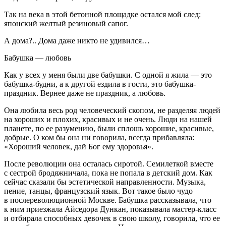
Так на века в этой бетонной площадке остался мой след:
японский желтый резиновый сапог.
А дома?.. Дома даже никто не удивился…
Бабушка — любовь
Как у всех у меня были две бабушки. С одной я жила — это
бабушка-будни, а к другой ездила в гости, это бабушка-
праздник. Ве
рне
е даже не праздник, а любовь.
Она любила весь род человеческий скопом, не разделяя людей
на хороших и плохих, красивых и не очень. Люди на нашей
планете, по ее разумению, были сплошь хорошие, красивые,
добрые. О ком бы она ни говорила, всегда прибавляла:
«Хороший человек, дай Бог ему здоровья».
После революции она осталась сиротой. Семилеткой вместе
с сестрой бродяжничала, пока не попала в детский дом. Как
сейчас сказали бы эстетической направленности. Музыка,
пение, танцы, французский язык. Вот такое было чудо
в послереволюционной Москве. Бабушка рассказывала, что
к ним приезжала Айседора Дункан, показывала мастер-класс
и отбирала способных девочек в свою школу, говорила, что ее