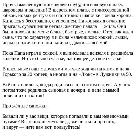
Прочь тяжеленную цигейковую шубу, цигейковую шпаку,
шаровары и валенки! В шерстяном платье с плиссерованной
юбкой, новых рейтузах и спортивной шапочке я была хороша.
Каталась я бесстрашно, с упоением. На коньках я отчаянно
прыгала, сумасшедше бегала, жестоко падала — жила. Они
были похожи на меня: белые, быстрые, смелые. Отец так ждал
сына, что по характеру я и была мальчишкой: хоккей, лыжи,
игры в ножички и напильнички, драки — всё моё.
Пока Папа играл в хоккей, я выписывала вен
зеля
и расшибала
коленки. Но это было счастье, настоящее детское счастье!
В школьные годы с друзьями мы уже ходили на каток в парк
Горького за 20 копеек, а иногда и на «Люкс» в Лужники за 50.
Всё повторилось, когда родился сын, а потом и дочь. А у них
потом тоже родились сыновья и дочери, и папа с мамой
повели их на каток!
Про жёлтые сапожки
Бывали ли у вас вещи, которые попадали к вам неведомыми
путями? Вы о них не мечтали, даже не знали про них,
и вдруг — нате вам вот, пользуйтесь!