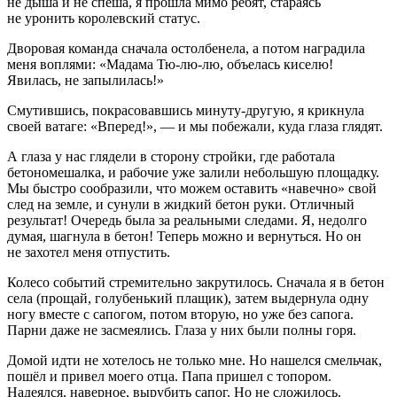
не дыша и не спеша, я прошла мимо ребят, стараясь
не уронить королевский статус.
Дворовая команда сначала остолбенела, а потом наградила
меня воплями: «Мадама Тю-лю-лю, объелась киселю!
Явилась, не запылилась!»
Смутившись, пок
расов
авшись минуту-другую, я крикнула
своей ватаге: «Вперед!», — и мы побежали, куда глаза глядят.
А глаза у нас глядели в сторону стройки, где работала
бетономешалка, и рабочие уже залили небольшую площадку.
Мы быстро сообразили, что можем оставить «навечно» свой
след на земле, и сунули в жидкий бетон руки. Отличный
результат! Очередь была за реальными следами. Я, недолго
думая, шагнула в бетон! Теперь можно и вернуться. Но он
не захотел меня отпустить.
Колесо событий стремительно закрутилось. Сначала я в бетон
села (прощай, голубенький плащик), затем выдернула одну
ногу вместе с сапогом, потом вторую, но уже без сапога.
Парни даже не засмеялись. Глаза у них были полны горя.
Домой идти не хотелось не только мне. Но нашелся смельчак,
пошёл и привел моего отца. Папа пришел с топором.
Надеялся, наверное, вырубить сапог. Но не сложилось.