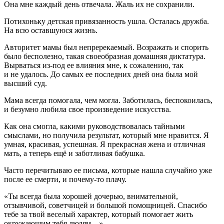
Она мне каждый день отвечала. Жаль их не сохранили.
Потихоньку детская привязанность ушла. Осталась дружба.
На всю оставшуюся жизнь.
Авторитет мамы был непререкаемый. Возражать и спорить
было бесполезно, такая своеобразная домашняя диктатура.
Вырваться из-под ее влияния мне, к сожалению, так
и не удалось. До самых ее последних дней она была мой
высший суд.
Мама всегда помогала, чем могла. Заботилась, беспокоилась,
и безумно любила свое произведение искусства.
Как она смогла, какими руководствовалась тайными
смыслами, но получила результат, который мне нравится. Я
умная, красивая, успешная. Я прекрасная жена и отличная
мать, а теперь ещё и заботливая бабушка.
Часто перечитываю ее письма, которые нашла случайно уже
после ее смерти, и почему-то плачу.
«Ты всегда была хорошей дочерью, внимательной,
отзывчивой, советчицей и большой помощницей. Спасибо
тебе за твой веселый характер, который помогает жить
окружающим тебя людям…»