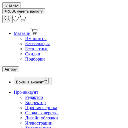
Главная
RUB
Сменить валюту
Магазин
Импринты
Бестселлеры
Бесплатные
Скидки
Подборки
Автору
Войти в аккаунт
Про-аккаунт
Редактор
Корректор
Простая верстка
Сложная верстка
Дизайн обложки
Иллюстрации