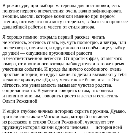
В режиссуре, при выборе материала для постановки, есть
понятие первого впечатления: очень важно зафиксировать
эмоции, мысли, которые возникли именно при первом
чтении, потому что они могут стереться, забыться в процессе
дальнейшей работы и увести от стиля автора.
Я хорошо помню: открыла первый рассказ, читать
не хотелось, хотелось спать, ну, чуть посмотрю, а завтра, или
послезавтра, почитаю, и вдруг ловлю на своём лице улыбку
до ушей — ощущение пружинящей радости
и безответственной лёгкости. От простых фраз, от мягкого
юмора, от ироничного взгляда наблюдателя и в то же время
участника событий. И вроде бы ничего особенного, очень
простые истории, но вдруг какие-то детали вызывают у тебя
желание крикнуть: «Да, и у меня так же было, и я…» Эта
лёгкость, эта узнаваемость вызывает чувство родства,
сопричастности. В умении говорить о том, что близко
и понятно многим, говорить просто и легко и есть стиль
Ольги Рожкиной.
И ещё: в глубоко личных историях скрыта пружина. Думаю,
зрители спектакля «Москвичка», который составлен
из рассказов и стихов Ольги Рожкиной, чувствуют эту
пружину: история жизни одного человека — история всей
страны, дыхание конкретного места — дыхание времени.