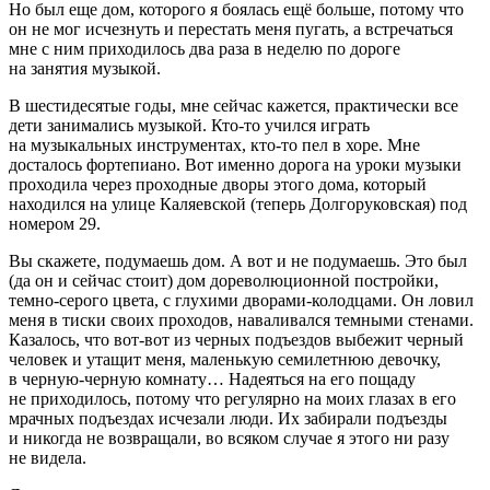
Но был еще дом, которого я боялась ещё больше, потому что
он не мог исчезнуть и перестать меня пугать, а встречаться
мне с ним приходилось два раза в неделю по дороге
на занятия музыкой.
В шестидесятые годы, мне сейчас кажется, практически все
дети занимались музыкой. Кто-то учился играть
на музыкальных инструментах, кто-то пел в хоре. Мне
досталось фортепиано. Вот именно дорога на уроки музыки
проходила через проходные дворы этого дома, который
находился на улице Каляевской (теперь Долгоруковская) под
номером 29.
Вы скажете, подумаешь дом. А вот и не подумаешь. Это был
(да он и сейчас стоит) дом дореволюционной постройки,
темно-серого цвета, с глухими дворами-колодцами. Он ловил
меня в тиски своих проходов, наваливался темными стенами.
Казалось, что вот-вот из черных подъездов выбежит черный
человек и утащит меня, маленькую сем
илетн
юю девочку,
в черную-черную комнату… Надеяться на его пощаду
не приходилось, потому что регулярно на моих глазах в его
мрачных подъездах исчезали люди. Их забирали подъезды
и никогда не возвращали, во всяком случае я этого ни разу
не видела.