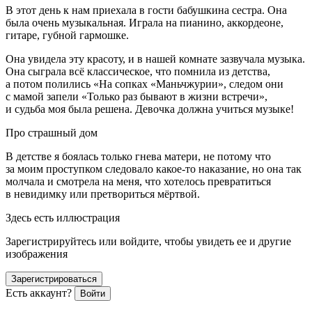
В этот день к нам приехала в гости бабушкина сестра. Она
была очень музыкальная. Играла на пианино, аккордеоне,
гитаре, губной гармошке.
Она увидела эту красоту, и в нашей комнате зазвучала музыка.
Она сыграла всё классическое, что помнила из детства,
а потом полились «На сопках «Маньчжурии», следом они
с мамой запели «Только раз бывают в жизни встречи»,
и судьба моя была решена. Девочка должна учиться музыке!
Про страшный дом
В детстве я боялась только гнева матери, не потому что
за моим проступком следовало какое-то наказание, но она так
молчала и смотрела на меня, что хотелось превратиться
в невидимку или претвориться мёртвой.
Здесь есть иллюстрация
Зарегистрируйтесь или войдите, чтобы увидеть ее и другие
изображения
Зарегистрироваться
Есть аккаунт?
Войти