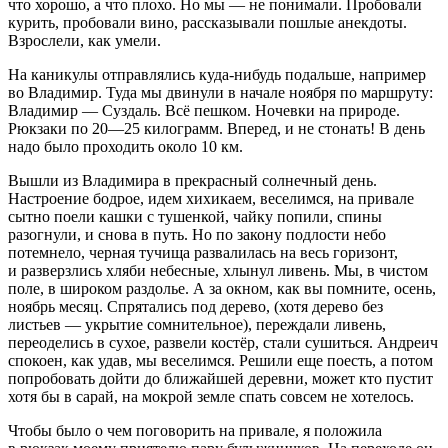
что хорошо, а что плохо. Но мы — не понимали. Пробовали
курит
ь, пробовали
вино
, рассказывали пошлые анекдоты.
Взрослели, как умели.
На каникулы отправлялись куда-нибудь подальше, например
во Владимир. Туда мы двинули в начале ноября по маршруту:
Владимир — Суздаль. Всё пешком. Ночевки на природе.
Рюкзаки по 20—25 килограмм. Вперед, и не стонать! В день
надо было проходить около 10 км.
Вышли из Владимира в прекрасный солнечный день.
Настроение бодрое, идем хихикаем, веселимся, на привале
сытно поели кашки с тушенкой, чайку попили, спины
разогнули, и снова в путь. Но по закону подлости небо
потемнело, черная тучища развалилась на весь горизонт,
и разверзлись хляби небесные, хлынул ливень. Мы, в чистом
поле, в широком раздолье. А за окном, как вы помните, осень,
ноябрь месяц. Спрятались под дерево, (хотя дерево без
листьев — укрытие сомнительное), переждали ливень,
переоделись в сухое, развели костёр, стали сушиться. Андреич
спокоен, как удав, мы веселимся. Решили еще поесть, а потом
попробовать дойти до ближайшей деревни, может кто пустит
хотя бы в сарай, на мокрой земле спать совсем не хотелось.
Чтобы было о чем поговорить на привале, я положила