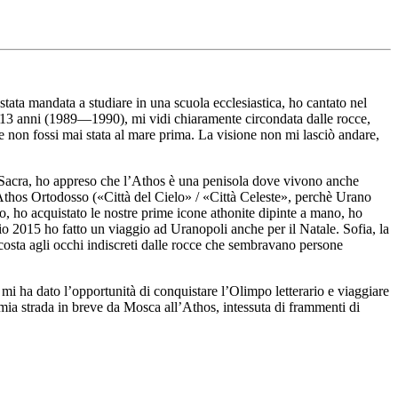
ata mandata a studiare in una scuola ecclesiastica, ho cantato nel
 di 13 anni (1989—1990), mi vidi chiaramente circondata dalle rocce,
 non fossi mai stata al mare prima. La visione non mi lasciò andare,
 Sacra, ho appreso che l’Athos è una penisola dove vivono anche
l’Athos Ortodosso («Città del Cielo» / «Città Celeste», perchè Urano
o, ho acquistato le nostre prime icone athonite dipinte a mano, ho
io 2015 ho fatto un viaggio ad Uranopoli anche per il Natale. Sofia, la
scosta agli occhi indiscreti dalle rocce che sembravano persone
o mi ha dato l’opportunità di conquistare l’Olimpo letterario e viaggiare
mia strada in breve da Mosca all’Athos, intessuta di frammenti di