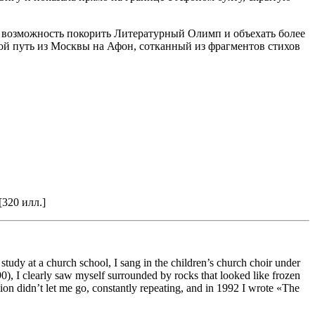
не возможность покорить Литературный Олимп и объехать более
 мой путь из Москвы на Афон, сотканный из фрагментов стихов
320 илл.]
tudy at a church school, I sang in the children’s church choir under
), I clearly saw myself surrounded by rocks that looked like frozen
ion didn’t let me go, constantly repeating, and in 1992 I wrote «The