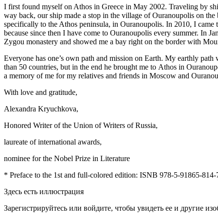
I first found myself on Athos in Greece in May 2002. Traveling by shi
way back, our ship made a stop in the village of Ouranoupolis on th
specifically to the Athos peninsula, in Ouranoupolis. In 2010, I came
because since then I have come to Ouranoupolis every summer. In Janu
Zygou monastery and showed me a bay right on the border with Mount A
Everyone has one’s own path and mission on Earth. My earthly path wa
than 50 countries, but in the end he brought me to Athos in Ourano
a memory of me for my relatives and friends in Moscow and Ouranou
With love and gratitude,
Alexandra Kryuchkova,
Honored Writer of the Union of Writers of Russia,
laureate of international awards,
nominee for the Nobel Prize in Literature
* Preface to the 1st and full-colored edition: ISNB 978-5-91865-814-
Здесь есть иллюстрация
Зарегистрируйтесь или войдите, чтобы увидеть ее и другие из