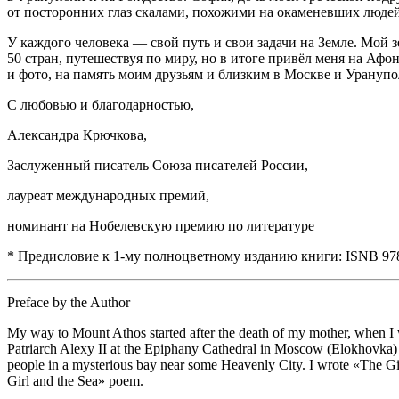
от посторонних глаз скалами, похожими на окаменевших людей.
У каждого человека — свой путь и свои задачи на Земле. Мой
50 стран, путешествуя по миру, но в итоге привёл меня на Афо
и фото, на память моим друзьям и близким в Москве и Уранупо
С любовью и благодарностью,
Александра Крючкова
,
Заслуженный писатель Союза писателей России,
лауреат международных премий,
номинант на Нобелевскую премию по литературе
* Предисловие к 1-му полноцветному изданию книги: ISNB 978-5
Preface by the Author
My way to Mount Athos started after the death of my mother, when I wa
Patriarch Alexy II at the Epiphany Cathedral in Moscow (Elokhovka) a
people in a mysterious bay near some Heavenly City. I wrote «The Girl
Girl and the Sea» poem.