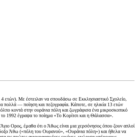
υν 4 ετών). Με έστειλαν να σπουδάσω σε Εκκλησιαστικό Σχολείο,
 πολλά — ποίηση και πεζογραφία. Κάποτε, σε ηλικία 13 ετών
όλπο κοντά στην ουράνια πόλη και ζωγράφισα ένα μικροσκοπικό
ι το 1992 έγραψα το ποίημα «Το Κορίτσι και η Θάλασσα».
γιο Oρος, έμαθα ότι ο Άθως είναι μια χερσόνησος όπου ζουν απλοί
όδοξο Άθω («πόλη του Ουρανού», «Ουράνια πόλη») και ήθελα να
σα τις πρώτες αγιογραφημένες εικόνες, γνώρισα υπέροχους