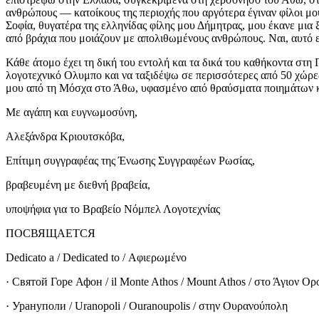
ανθρώπους — κατοίκους της περιοχής που αργότερα έγιναν φίλοι μ
Σοφία, θυγατέρα της ελληνίδας φίλης μου Δήμητρας, μου έκανε μια 
από βράχια που μοιάζουν με απολιθωμένους ανθρώπους. Ναι, αυτό ε
Κάθε άτομο έχει τη δική του εντολή και τα δικά του καθήκοντα στη
λογοτεχνικό Oλυμπο και να ταξιδέψω σε περισσότερες από 50 χώρες,
μου από τη Μόσχα στο Άθω, υφασμένο από θραύσματα ποιημάτων κα
Με αγάπη και ευγνωμοσύνη,
Αλεξάνδρα Κριουτσκόβα
,
Επίτιμη συγγραφέας της Ένωσης Συγγραφέων Ρωσίας,
βραβευμένη με διεθνή βραβεία,
υποψήφια για το Βραβείο Νόμπελ Λογοτεχνίας
ПОСВЯЩАЕТСЯ
Dedicato a / Dedicated to / Αφιερωμένο
·
Святой Горе Афон
/ il Monte Athos / Mount Athos / στο Άγιον Oρ
·
Урануполи
/ Uranopoli / Ouranoupolis / στην Ουρανούπολη