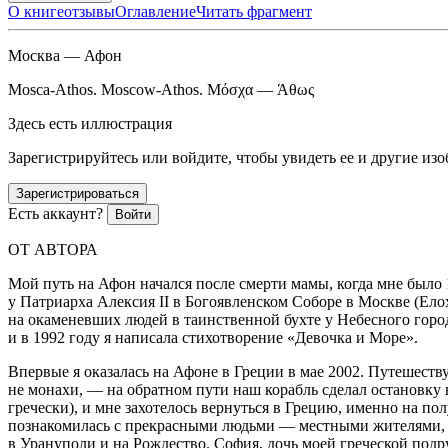
О книге
отзывы
Оглавление
Читать фрагмент
Москва — Афон
Mosca-Athos. Moscow-Athos. Μόσχα — Άθως
Здесь есть иллюстрация
Зарегистрируйтесь или войдите, чтобы увидеть ее и другие из
Зарегистрироваться
Есть аккаунт?
Войти
ОТ АВТОРА
Мой путь на Афон начался после смерти мамы, когда мне было 1
у Патриарха Алексия II в Богоявленском Соборе в Москве (Ело
на окаменевших людей в таинственной бухте у Небесного город
и в 1992 году я написала стихотворение «Девочка и Море».
Впервые я оказалась на Афоне в Греции в мае 2002. Путешеству
не монахи, — на обратном пути наш корабль сделал остановку
гречески), и мне захотелось вернуться в Грецию, именно на п
познакомилась с прекрасными людьми — местными жителями, ко
в Урануполи и на Рождество. София, дочь моей греческой под