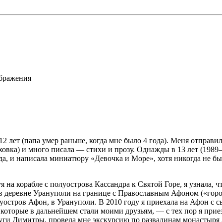
ображения
2 лет (папа умер раньше, когда мне было 4 года). Меня отправил
ховка) и много писала — стихи и прозу. Однажды в 13 лет (1989
а, и написала миниатюру «Девочка и Море», хотя никогда не был
я на корабле с полуострова Кассандра к Святой Горе, я узнала,
 в деревне Урануполи на границе с Православным Афоном («гор
олуостров Афон, в Урануполи. В 2010 году я приехала на Афон с
торые в дальнейшем стали моими друзьям, — с тех пор я приезж
руги Димитры, провела мне экскурсию по развалинам монастыря 