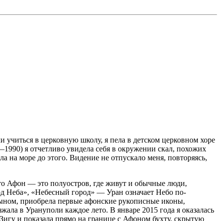
и учиться в церковную школу, я пела в детском церковном хоре
—1990) я отчетливо увидела себя в окружении скал, похожих
а на море до этого. Видение не отпускало меня, повторяясь,
 что Афон — это полуостров, где живут и обычные люди,
од Неба», «Небесный город» — Уран означает Небо по-
 сыном, приобрела первые афонские рукописные иконы,
ала в Урануполи каждое лето. В январе 2015 года я оказалась
Зигу и показала прямо на границе с Афоном бухту, скрытую