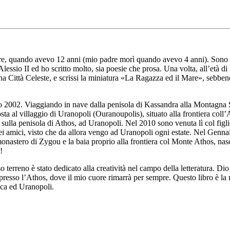
re, quando avevo 12 anni (mio padre morì quando avevo 4 anni). Sono st
Alessio II ed ho scritto molto, sia poesie che prosa. Una volta, all’età
a Città Celeste, e scrissi la miniatura «La Ragazza ed il Mare», sebbene
io 2002. Viaggiando in nave dalla penisola di Kassandra alla Montagna
sta al villaggio di Uranopoli (Ouranoupolis), situato alla frontiera col
 sulla penisola di Athos, ad Uranopoli. Nel 2010 sono venuta lì col figli
iei amici, visto che da allora vengo ad Uranopoli ogni estate. Nel Genna
 monastero di Zygou e la baia proprio alla frontiera col Monte Athos, na
!
 terreno è stato dedicato alla creatività nel campo della letteratura. Di
presso l’Athos, dove il mio cuore rimarrà per sempre. Questo libro è la 
sca ed Uranopoli.