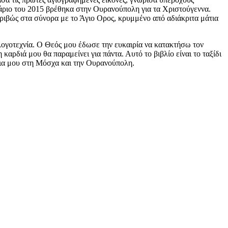
άριο του 2015 βρέθηκα στην Ουρανούπολη για τα Χριστούγεννα.
κριβώς στα σύνορα με το Άγιο Oρος, κρυμμένο από αδιάκριτα μάτια
 λογοτεχνία. Ο Θεός μου έδωσε την ευκαιρία να κατακτήσω τον
ρδιά μου θα παραμείνει για πάντα. Αυτό το βιβλίο είναι το ταξίδι
εια μου στη Μόσχα και την Ουρανούπολη.