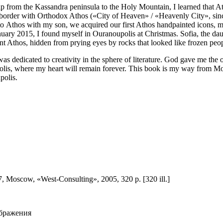
p from the Kassandra peninsula to the Holy Mountain, I learned that At
e border with Orthodox Athos («City of Heaven» / «Heavenly City», si
 to Athos with my son, we acquired our first Athos handpainted icons, 
ary 2015, I found myself in Ouranoupolis at Christmas. Sofia, the daug
thos, hidden from prying eyes by rocks that looked like frozen people
s dedicated to creativity in the sphere of literature. God gave me the
upolis, where my heart will remain forever. This book is my way from 
polis.
7, Moscow, «West-Consulting», 2005, 320 p. [320 ill.]
ображения