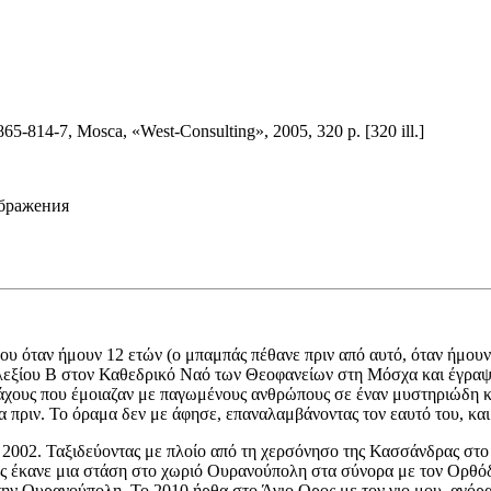
1865-814-7, Mosca, «West-Consulting», 2005, 320 p. [320 ill.]
ображения
 μου όταν ήμουν 12 ετών (ο μπαμπάς πέθανε πριν από αυτό, όταν ήμο
λεξίου Β στον Καθεδρικό Ναό των Θεοφανείων στη Μόσχα και έγραψα
άχους που έμοιαζαν με παγωμένους ανθρώπους σε έναν μυστηριώδη κ
α πριν. Το όραμα δεν με άφησε, επαναλαμβάνοντας τον εαυτό του, κα
2002. Ταξιδεύοντας με πλοίο από τη χερσόνησο της Κασσάνδρας στο Ά
 μας έκανε μια στάση στο χωριό Ουρανούπολη στα σύνορα με τον Ορθ
ν Ουρανούπολη. Το 2010 ήρθα στο Άγιο Oρος με τον γιο μου, αγόρα