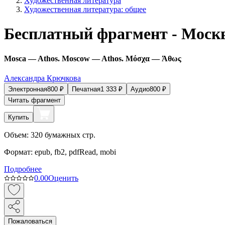
Художественная литература
Художественная литература: общее
Бесплатный фрагмент - Моск
Mosca — Athos. Moscow — Athos. Μόσχα — Άθως
Александра Крючкова
Электронная
800
₽
Печатная
1 333
₽
Аудио
800
₽
Читать фрагмент
Купить
Объем:
320
бумажных стр.
Формат:
epub, fb2, pdfRead, mobi
Подробнее
0.0
0
Оценить
Пожаловаться