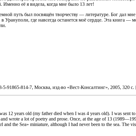
 Именно её я видела, когда мне было 13 лет!
 земной путь был посвящён творчеству — литературе. Бог дал м
н в Урануполи, где навсегда останется моё сердце. Эта книга —
ли.
-91865-814-7, Москва, изд-во «Вест-Консалтинг», 2005, 320 с. [
s 12 years old (my father died when I was 4 years old). I was sent to s
nd wrote a lot of poetry and prose. Once, at the age of 13 (1989—1990
 and the Sea» miniature, although I had never been to the sea. The vis