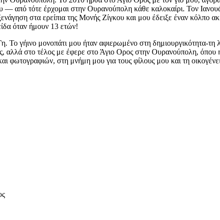
ου — από τότε έρχομαι στην Ουρανούπολη κάθε καλοκαίρι. Τον Ιανου
ξενάγηση στα ερείπια της Μονής Ζίγκου και μου έδειξε έναν κόλπο α
ίδα όταν ήμουν 13 ετών!
 Γη. Το γήινο μονοπάτι μου ήταν αφιερωμένο στη δημιουργικότητα-τη
 αλλά στο τέλος με έφερε στο Άγιο Oρος στην Ουρανούπολη, όπου η κα
ι φωτογραφιών, στη μνήμη μου για τους φίλους μου και τη οικογέν
ος