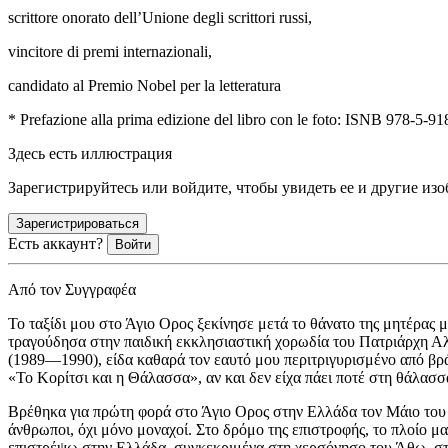
scrittore onorato dell’Unione degli scrittori russi,
vincitore di premi internazionali,
candidato al Premio Nobel per la letteratura
* Prefazione alla prima edizione del libro con le foto: ISNB 978-5-9
Здесь есть иллюстрация
Зарегистрируйтесь или войдите, чтобы увидеть ее и другие из
Зарегистрироваться
Есть аккаунт?
Войти
Από τον Συγγραφέα
Το ταξίδι μου στο Άγιο Oρος ξεκίνησε μετά το θάνατο της μητέρας
τραγούδησα στην παιδική εκκλησιαστική χορωδία του Πατριάρχη Α
(1989—1990), είδα καθαρά τον εαυτό μου περιτριγυρισμένο από βρ
«Το Κορίτσι και η Θάλασσα», αν και δεν είχα πάει ποτέ στη θάλασσ
Βρέθηκα για πρώτη φορά στο Άγιο Oρος στην Ελλάδα τον Μάιο του 
άνθρωποι, όχι μόνο μοναχοί. Στο δρόμο της επιστροφής, το πλοίο
επιστρέψω στην Ελλάδα, συγκεκριμένα στη χερσόνησο του Άθω, στη