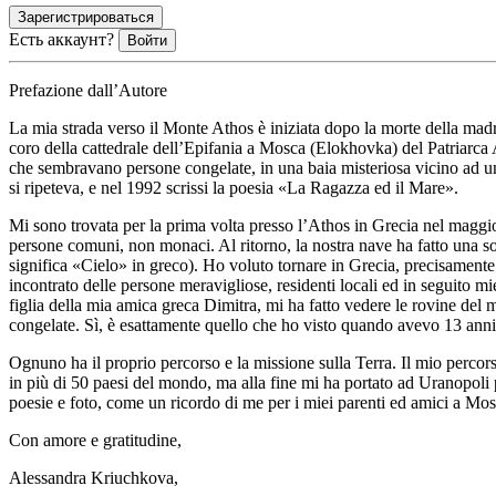
Зарегистрироваться
Есть аккаунт?
Войти
Prefazione dall’Autore
La mia strada verso il Monte Athos è iniziata dopo la morte della mad
coro della cattedrale dell’Epifania a Mosca (Elokhovka) del Patriarca 
che sembravano persone congelate, in una baia misteriosa vicino ad un
si ripeteva, e nel 1992 scrissi la poesia «La Ragazza ed il Mare».
Mi sono trovata per la prima volta presso l’Athos in Grecia nel magg
persone comuni, non monaci. Al ritorno, la nostra nave ha fatto una so
significa «Cielo» in greco). Ho voluto tornare in Grecia, precisamente
incontrato delle persone meravigliose, residenti locali ed in seguito m
figlia della mia amica greca Dimitra, mi ha fatto vedere le rovine del
congelate. Sì, è esattamente quello che ho visto quando avevo 13 anni
Ognuno ha il proprio percorso e la missione sulla Terra. Il mio percorso
in più di 50 paesi del mondo, ma alla fine mi ha portato ad Uranopoli 
poesie e foto, come un ricordo di me per i miei parenti ed amici a Mo
Con amore e gratitudine,
Alessandra Kriuchkova,