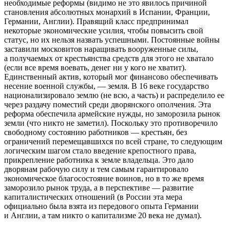
необходимые реформы (
видимо не это явилось причиной
становления абсолютных монархий в Испании, Франции,
Германии, Англии
). Правящий класс предпринимал
некоторые экономические усилия, чтобы повысить свой
статус, но их нельзя назвать успешными. Постоянные войны
заставили москови­тов наращивать вооруженные си­лы,
а получаемых от крестьянства средств для этого не хватало
(
если все время воевать, денег ни у кого не хватит
).
Единственный актив, который мог финансово обеспечивать
несение воен­ной службы, — земля. В 16 веке государство
национализировало зе­млю (
не всю, а часть
) и распределило ее
через раздачу поместий среди дворянского ополчения. Эта
реформа обеспечи­ла армейские нужды, но заморози­ла рынок
земли (
что никто не заметил
). Поскольку это противоречило
свободному состоя­нию работников — крестьян, без
ограничений перемещавшихся по всей стране, то следующим
логиче­ским шагом стало введение крепо­стного права,
прикрепление работ­ника к земле владельца. Это дало
дворянам рабочую силу и тем са­мым гарантировало
экономическое благосостояние воинов, но в то же время
заморозило рынок труда, а в перспективе — развитие
капитали­стических отношений (
в России эта мера
официально была взята из передового опыта Германии
и Англии, а там никто о капитализме 20 века не думал
).