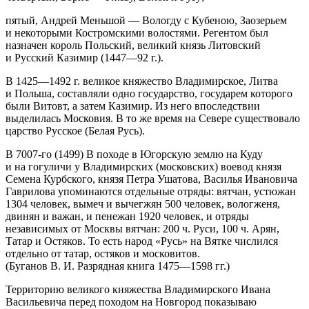
пятый, Андрей Меньшой — Вологду с Кубеною, Заозерьем
и некоторыми Костромскими волостями. Регентом был
назначен король Польский, великий князь Литовский
и Русский Казимир (1447—92 г.).
В 1425—1492 г. великое княжество Владимирское, Литва
и Польша, составляли одно государство, государем которого
были Витовт, а затем Казимир. Из него впоследствии
выделилась Московия. В то же время на Севере существовало
царство Русское (Белая Русь).
В
7007-го (1499) В походе в Югорскую землю на Куду
и на гогуличи у Владимирских (московских) воевод князя
Семена Курбского, князя Петра Ушатова, Василья Ивановича
Гаврилова упоминаются отдельные отряды: вятчан, устюжан
1304 человек, вымеч и вычегжян 500 человек, вологженя,
двинян и важан, и пенежан 1920 человек, и отряды
независимых от Москвы вятчан: 200 ч.
Руси
, 100 ч. Арян,
Татар и Остяков. То есть народ «Русь» на Вятке числился
отдельно от татар, остяков и московитов.
(Буганов В. И. Разрядная книга 1475—1598 гг.)
Территорию великого княжества Владимирского Ивана
Васильевича перед походом на Новгород показываю