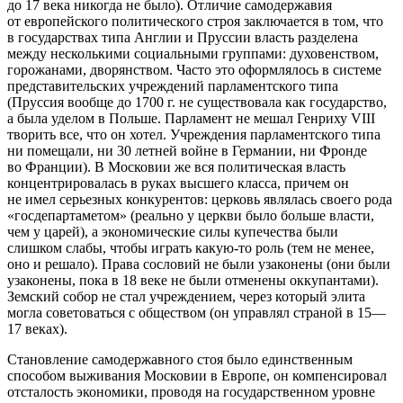
до 17 века никогда не было
). Отличие самодержавия
от европейского политического строя заключается в том, что
в государствах типа Англии и Пруссии власть разделена
между несколькими социальными группами: духовенством,
горожанами, дворянством. Часто это оформлялось в системе
представительских учреждений парламентского типа
(
Пруссия вообще до 1700 г. не существовала как государство,
а была уделом в Польше. Парламент не мешал Генриху VIII
творить все, что он хотел. Учреждения парламентского типа
ни помещали, ни 30 летней войне в Германии, ни Фронде
во Франции
). В Московии же вся политическая власть
концентрировалась в руках высшего класса, причем он
не имел серьезных конкурентов: церковь являлась своего рода
«госдепартаметом» (
реально у церкви было больше власти,
чем у царей
), а экономические силы купечества были
слишком слабы, чтобы играть какую-то роль (
тем не менее,
оно и решало
). Права сословий не были узаконены (
они были
узаконены, пока в 18 веке не были отменены оккупантами
).
Земский собор не стал учреждением, через который элита
могла советоваться с обществом (
он управлял страной в 15—
17 веках
).
Становление самодержавного стоя было единственным
способом выживания Московии в Европе, он компенсировал
отсталость экономики, проводя на государственном уровне