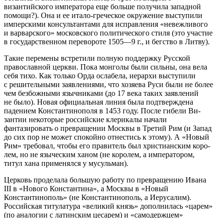
византийского императора еще больше получила западной
помощи?
). Она и ее итало-гре­ческое окружение выступили
импер­скими консультантами для исправле­ния «невежливого
и варварского» московского политического стиля (
это
участие
в государственном перевороте 1505—9 г., и бегство в Литву
).
Такие перемены встретили пол­ную поддержку Русской
православ­ной церкви. Пока монголы были сильны, она вела
себя тихо. Как только Орда ослабела, иерархи вы­ступили
с решительными заявления­ми, что хозяева Руси были не более
чем безбожными язычниками (
до 17 века таких заявлений
не было
). Но­вая официальная линия была под­тверждена
падением Константино­поля в 1453 году. После гибели Ви­
зантии некоторые российские клери­калы начали
фантазировать о превращении Москвы в Третий Рим (
и Запад
до сих пор не может спокойно отнестись к этому
). А «Новый
Рим» требовал, чтобы его правитель был христианским коро­
лем, но не языческим ханом (
не королем, а императором,
титул хана применялся у мусульман
).
Церковь проделала большую ра­боту по превращению Ивана
III в «Нового Константина», а Москвы в «Новый
Константинополь» (
не Константинополь, а Иерусалим
).
Россий­ская титулатура «великий князь» до­полнилась «царем»
(по аналогии с латинским цесарем) и «самодерж­цем»