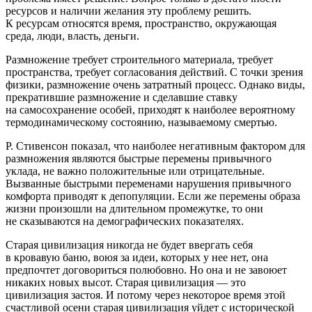
ресурсов и наличии желания эту проблему решить.
К ресурсам относятся время, пространство, окружающая
среда, люди, власть, деньги.
Размножение требует строительного материала, требует
пространства, требует согласования действий. С точки зрения
физики, размножение очень затратный процесс. Однако виды,
прекратившие размножение и сделавшие ставку
на самосохранение особей, приходят к наиболее вероятному
термодинамическому состоянию, называемому смертью.
Р. Стивенсон показал, что наиболее негативным фактором для
размножения являются быстрые перемены привычного
уклада, не важно положительные или отрицательные.
Вызванные быстрыми переменами нарушения привычного
комфорта приводят к депопуляции. Если же перемены образа
жизни произошли на длительном промежутке, то они
не сказываются на демографических показателях.
Старая цивилизация никогда не будет ввергать себя
в кровавую баню, воюя за идеи, которых у нее нет, она
предпочтет договориться полюбовно. Но она и не завоюет
никаких новых высот. Старая цивилизация — это
цивилизация застоя. И потому через некоторое время этой
счастливой осени старая цивилизация уйдет с исторической