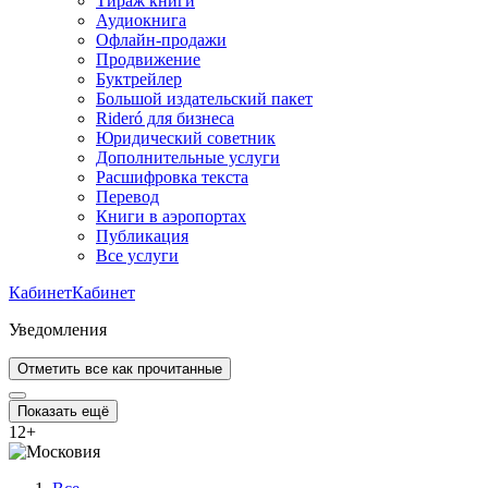
Тираж книги
Аудиокнига
Офлайн-продажи
Продвижение
Буктрейлер
Большой издательский пакет
Rideró для бизнеса
Юридический советник
Дополнительные услуги
Расшифровка текста
Перевод
Книги в аэропортах
Публикация
Все услуги
Кабинет
Кабинет
Уведомления
Отметить все как прочитанные
Показать ещё
12
+