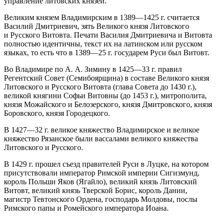
управление литовских князей.
Великим князем Владимирским в 1389—1425 г. считается
Василий Дмитриевич, зять Великого князя Литовского
и Русского Витовта. Печати Василия Дмитриевича и Витовта
полностью идентичны, текст их на латинском или русском
языках, то есть что в 1389—25 г. государем Руси был Витовт.
Во Владимире по А. А. Зимину в 1425—33 г. правил
Регентский Совет (Семибоярщина) в составе Великого князя
Литовского и Русского Витовта (глава Совета до 1430 г.),
великой княгини Софьи Витовны (до 1453 г.), митрополита,
князя Можайского и Белозерского, князя Дмитровского, князя
Боровского, князя Городецкого.
В 1427—32 г. великое княжество Владимирское и великое
княжество Рязанское были вассалами великого княжества
Литовского и Русского.
В 1429 г. прошел съезд правителей Руси в Луцке, на котором
присутствовали император Римской империи Сигизмунд,
король Польши Яков (Ягайло), великий князь Литовский
Витовт, великий князь Тверской Борис, король Дании,
магистр Тевтонского Ордена, господарь Молдовы, послы
Римского папы и Ромейского императора Иоана.