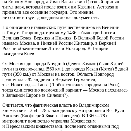
на Европу Новгород, а Иван Васильевич Грозный принял
титул царя, который после взятия им Казани и Астрахани
признали все соседние государи. Это мнение,
не соответствует дошедшим до нас документам.
По описанию итальянских путешественников из Венеции
в Тану и Татарию датируемому 1436 г. было три России —
Великая Белая, Верхняя и Нижняя. В Великой Белой России
имелась Москва, в Нижней России Житомир, в Верхней
России объединенные Литва и Новгород. В Татарии
находился Киев.
От Москвы до города Novgroth (Девять Замков) было 8 дней
пути на северо-запад (560 км.), до города Kazan (Котел) 5 дней
пути (350 км.) от Москвы на восток. Область Новгород
граничила с Фландрией и Верхней Германией,
т. е. Новгород — Ганза (Любек считался городом на Руси),
тогда единственно возможный вариант — Москва находилась
в Западной Европе (в Силезии?).
Считается, что фактическая власть во Владимирском
княжестве в 1354—78 г. находилась у митрополита Вся Руси
Алексия (Елефверий Бяконт Плещеев). В 1360—78 г.
митрополит полностью управлял Московским
и Переславским княжествами, после него отданными под