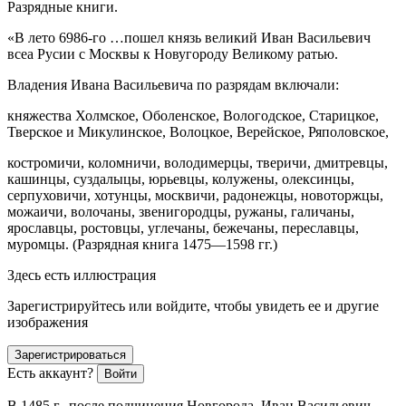
Разрядные книги.
«В лето 6986-го …пошел князь великий Иван Васильевич
всеа Русии с Москвы к Новугороду Великому ратью.
Владения Ивана Васильевича по разрядам включали:
княжества Холмское, Оболенское, Вологодское, Старицкое,
Тверское и Микулинское, Волоцкое, Верейское, Ряполовское,
костромичи, коломничи, володимерцы, тверичи, дмитревцы,
кашинцы, суздалыцы, юрьевцы, колужены, олексинцы,
серпуховичи, хотунцы, москвичи, радонежцы, новоторжцы,
можаичи, волочаны, звенигородцы, ружаны, галичаны,
ярославцы, ростовцы, углечаны, бежечаны, переславцы,
муромцы.
(Разрядная книга 1475—1598 гг.)
Здесь есть иллюстрация
Зарегистрируйтесь или войдите, чтобы увидеть ее и другие
изображения
Зарегистрироваться
Есть аккаунт?
Войти
В 1485 г., после подчинения Новгорода, Иван Васильевич