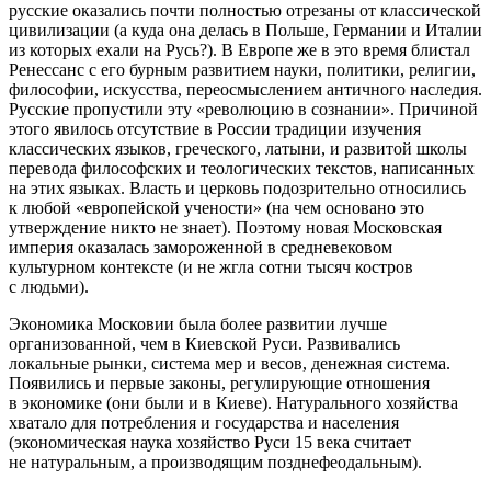
русские оказались поч­ти полностью отрезаны от классической
цивилизации (
а куда она делась в Польше, Германии и Италии
из которых ехали на Русь?
). В Европе же в это время блистал
Ренессанс с его бурным развитием науки, политики, религии,
философии, искусства, пе­реосмыслением античного наследия.
Русские пропустили эту «революцию в сознании». Причиной
этого яви­лось отсутствие в России традиции изучения
классических языков, греческого, латыни, и развитой школы
перевода философских и теологиче­ских текстов, написанных
на этих языках. Власть и церковь подозри­тельно относились
к любой «евро­пейской учености» (
на чем основано это
утверждение никто не знает
). Поэтому но­вая Московская
империя оказалась замороженной в средневековом
культурном контексте (
и не жгла сотни тысяч костров
с людьми
).
Экономика Московии была более развитии лучше
организованной, чем в Киевской Руси. Развивались
локальные рынки, система мер и ве­сов, денежная система.
Появились и первые законы, регулирующие отно­шения
в экономике (
они были и в Киеве
). Натурального хозяйства
хватало для потребления и государства и населения
(
экономическая наука хозяйство Руси 15 века считает
не натуральным, а производящим позднефеодальным
).