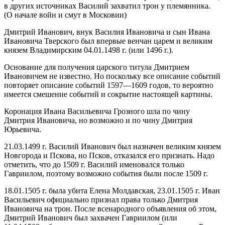
в других источниках Василий захватил трон у племянника.
(О начале войн и смут в Московии)
Дмитрий Иванович, внук Василия Ивановича и сын Ивана
Ивановича Тверского был впервые венчан царем и великим
князем Владимирским 04.01.1498 г. (или 1496 г.).
Основание для получения царского титула Дмитрием
Ивановичем не известно. Но поскольку все описание событий
повторяет описание событий 1597—1609 годов, то вероятно
имеется смешение событий и сокрытие настоящей картины.
Коронация Ивана Васильевича Грозного шла по чину
Дмитрия Ивановича, но возможно и по чину Дмитрия
Юрьевича.
21.03.1499 г. Василий Иванович был назначен великим князем
Новгорода и Пскова, но Псков, отказался его признать. Надо
отметить, что до 1509 г. Василий именовался только
Гавриилом, поэтому возможно события были после 1509 г.
18.01.1505 г. была убита Елена Молдавская, 23.01.1505 г. Иван
Васильевич официально признал права только Дмитрия
Ивановича на трон. После всенародного объявления об этом,
Дмитрий Иванович был захвачен Гавриилом (или