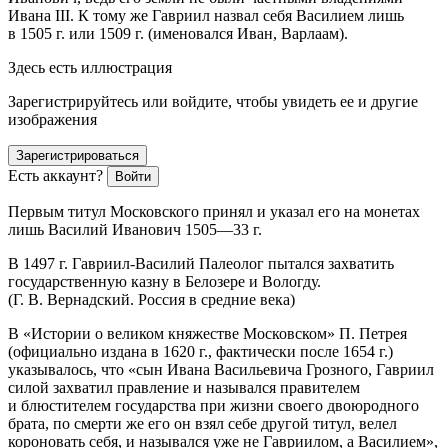
Ивана III. К тому же Гавриил назвал себя Василием лишь
в 1505 г. или 1509 г. (именовался Иван, Варлаам).
Здесь есть иллюстрация
Зарегистрируйтесь или войдите, чтобы увидеть ее и другие
изображения
Зарегистрироваться
Есть аккаунт?
Войти
Первым титул Московского принял и указал его на монетах
лишь Василий Иванович 1505—33 г.
В 1497 г. Гавриил-Василий Палеолог пытался захватить
государственную казну в Белозере и Вологду.
(Г. В. Вернадский. Россия в средние века)
В «Истории о великом княжестве Московском» П. Петрея
(официально издана в 1620 г., фактически после 1654 г.)
указывалось, что «сын Ивана Васильевича Грозного, Гавриил
силой захватил правление и назывался правителем
и блюстителем государства при жизни своего двоюродного
брата, по смерти же его он взял себе другой титул, велел
короновать себя, и назывался уже не Гавриилом, а Василием»,