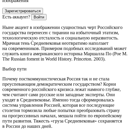
изображения
Зарегистрироваться
Есть аккаунт?
Войти
Ныне акцент в изображении сущностных черт Российского
государства перенесен с тирании на избыточный этатизм,
технологическую отсталость и социальную неразвитость.
Мрачная тень Средневековья неотвратимо наползает
на современников. Примером подобных исследований может
служить книга американского историка Маршалла По (Рое М.
The Russian foment in World History. Princeton. 2003).
Выбор пути
Почему посткоммунистическая Россия так и не стала
преуспевающим демократическим государством? Корни
современного российского кризиса лежат намного глубже,
чем считают сами русские или западные эксперты. Они
уходят в Средневековье. Именно тогда сформировалась
система управления Россией, которая все последующие
столетия тормозила любые попытки преобразовать страну
на прогрессивных началах, мешала пойти по европейскому
пути развития. Тяжесть «груза Средневековья» сохраняется
в России до наших дней.