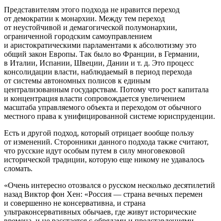
Представителям этого подхода не нравится переход
от демократии к монархии. Между тем переход
от неустойчивой и демагогической полумонархии,
ограниченной городским самоуправлением
и аристократическими парламентами к абсолютизму это
общий закон Европы. Так было во Франции, в Германии,
в Италии, Испании, Швеции, Дании и т. д. Это процесс
консолидации власти, наблюдаемый в период перехода
от системы автономных полисов к единым
централизованным государствам. Потому что рост капитала
и концентрация власти сопровождается увеличением
масштаба управляемого объекта и переходом от обычного
местного права к унифицированной системе юриспруденции.
Есть и другой подход, который отрицает вообще пользу
от изменений. Сторонники данного подхода также считают,
что русские идут особым путем в силу многовековой
исторической традиции, которую еще никому не удавалось
сломать.
«Очень интересно отозвался о русском несколько десятилетий
назад Виктор фон Хен: «Россия — страна вечных перемен
и совершенно не консервативна, и страна
ультраконсервативных обычаев, где живут исторические
времена, и не расстается с обрядами и пред­ставлениями