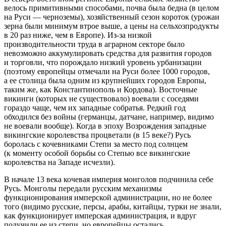
велось прими­тивными способами, почва была бедна (
в целом
на Руси
—
черноземы
), хозяйственный сезон короток (
урожаи
зерна были минимум втрое выше, а цены на сельхозпродукты
в 20 раз ниже, чем в Европе
). Из-за низкой
производительности труда в аграрном секторе было
невозмож­но аккумулировать средства для развития городов
и торговли, что порож­дало низкий уровень урбанизации
(
поэтому европейцы отмечали на Руси более 1000 городов,
а ее столица была одним из крупнейших городов Европы,
таким же, как Константинополь и Кордова
). Восточные
викинги (
которых не существовало
) воевали с соседя­ми
гораздо чаще, чем их западные собратья. Редкий год
обходился без вой­ны (
германцы, датчане, например, видимо
не воевали вообще
). Когда в эпоху Возрождения западные
викингские королевства процве­тали (
в 15 веке?
) Русь
боролась с кочевниками Степи за место под солнцем
(
к моменту особой борьбы со Степью все викингские
королевства на Западе исчезли
).
В начале 13 века кочевая империя монголов подчинила себе
Русь. Мон­голы передали русским механизмы
функционирования имперской адми­нистрации, но не более
того (
видимо
русские, персы, арабы, китайцы, турки не знали,
как функционирует имперская адми­нистрация
,
и вдруг
получили ее из степи, но европейцы остались