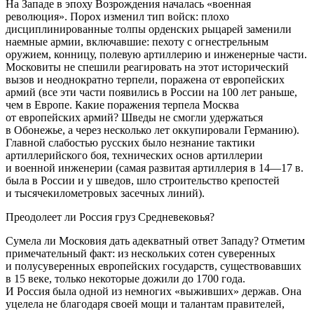
На Западе в эпоху Возрождения началась «военная
революция». Порох изменил тип войск: плохо
дисциплинированные толпы орденских рыцарей заменили
наемные армии, включавшие: пехоту с огнестрельным
оружием, конницу, полевую артиллерию и инженерные части.
Московиты не спешили реагировать на этот исторический
вызов и неоднократно терпели, поражена от европейских
армий (
все эти части появились в России на 100 лет раньше,
чем в Европе. Какие поражения терпела Москва
от европейских армий? Шведы не смогли удержаться
в Обонежье, а через несколько лет оккупировали Германию
).
Главной слабостью русских было незнание тактики
артиллерийского боя, технических основ артиллерии
и военной инженерии (
самая развитая артиллерия в 14—17 в.
была в России и у шведов, шло строительство крепостей
и тысячекилометровых засечных линий
).
Преодолеет ли Россия груз Средневековья?
Сумела ли Московия дать адекват­ный ответ Западу? Отметим
приме­чательный факт: из нескольких со­тен суверенных
и полусуверенных европейских государств, существо­вавших
в 15 веке, только некоторые дожили до 1700 года.
И Россия бы­ла одной из немногих «выживших» держав. Она
уцелела не благодаря своей мощи и талантам правителей,