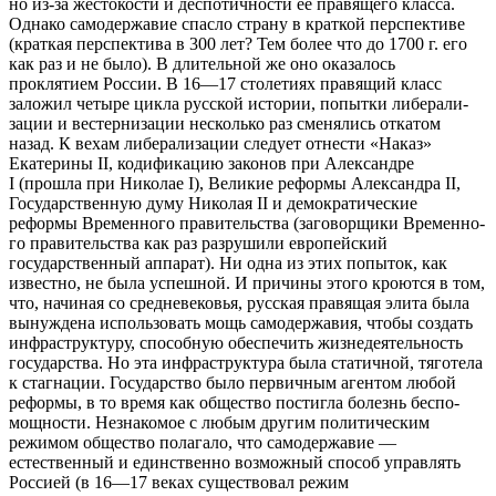
но из-за жестокости и деспотично­сти ее правящего класса.
Однако са­модержавие спасло страну в краткой перспективе
(краткая перспектива в 300 лет? Тем более что до 1700 г. его
как раз и не было
). В длительной же оно оказалось
проклятием России. В 16—17 столетиях правящий класс
заложил четыре цикла рус­ской истории, попытки либерали­
зации и вестернизации несколько раз сменялись откатом
назад. К ве­хам либерализации следует отнести «Наказ»
Екатерины II, кодифика­цию законов при Александре
I (
прошла при Николае I
), Ве­ликие реформы Александра II,
Госу­дарственную думу Николая II и де­мократические
реформы Временно­го правительства (
заговорщики Временно­
го правительства как раз разрушили европейский
государственный аппарат
). Ни одна из этих попыток, как
известно, не была ус­пешной. И причины этого кроются в том,
что, начиная со средневековья, русская правящая элита была
вынуждена использовать мощь са­модержавия, чтобы создать
инфраструктуру, способную обеспечить жизнедеятельность
государства. Но эта инфраструктура была статич­ной, тяготела
к стагнации. Государ­ство было первичным агентом лю­бой
реформы, в то время как об­щество постигла болезнь беспо­
мощности. Незнакомое с любым другим политическим
режимом об­щество полагало, что самодержавие —
естественный и единственно воз­можный способ управлять
Россией (
в 16—17 веках существовал режим