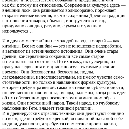
как бы к этому ни относились. Современная культура здесь —
внешний лоск, она развивается волнообразно, порождает
отвратительные явления; то, что сохранила Древняя традиция
в отношении товаров, обычаев, инструментов и т.д.,
придумано солидно, разумно, с умом и с умением
используется…
И в другом месте: «Они не молодой народ, а старый — как
китайцы. Все их ошибки — это не юношеские недоработки,
а вытекают из астенического истощения. Они очень стары,
древни, консер­вативно сохранили все самое старое
и не отказываются от него. По их языку, их суеверию, их
нраву наследования и т. д. можно изучать самые древние
времена. Они бессовестны, бесчестны, подлы,
легкомысленны, непоследовательны, не имеют чувства само­
стоятельности, но только в навязанных формах культуры,
которые требуют развитой, самостоятельной субъективности;
но неизменно нравственны, тверды, надежны, когда речь идет
об их собственном древнеазиатском примитивном образе
жизни. Они постоянный народ. Такой народ, но глубокому
наблюдению Гете, владеет техникой религии.
И в древнерусских отраслях техники они действуют солидно
во всем, где не требуется крепкой, основанной на самой себе
индивидуальности, а требуется совместное производство,
согласно унаследованным и предписанным каждому