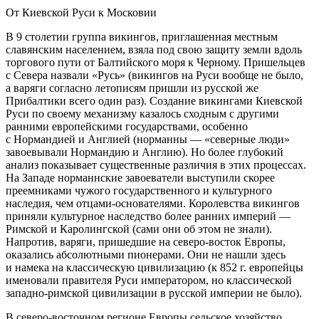
От Киевской Руси к Московии
В 9 столетии группа викингов, приглашенная местным
славянским насе­лением, взяла под свою защиту земли вдоль
торгового пути от Балтийско­го моря к Черному. Пришельцев
с Севера назвали «Русь» (
викингов на Руси вообще не было,
а варяги согласно летописям пришли из русской же
Прибалтики всего один раз
). Создание викин­гами Киевской
Руси по своему механизму казалось сходным с другими
ранними европейскими государствами, особенно
с Нормандией и Англи­ей (
норманны — «северные люди»
завоевывали Нормандию и Англи­ю
). Но более глубокий
анализ показывает существенные различия в этих процессах.
На Западе норманнские завоеватели выступили скорее
преемни­ками чужого государственного и культурного
наследия, чем отцами-осно­вателями. Королевства викингов
приняли культурное наследство более ран­них империй —
Римской и Каролингской (
сами они об этом не знали
).
Напротив, варяги, пришедшие на северо-восток Европы,
оказались абсолютными пионерами. Они не на­шли здесь
и намека на классическую цивилизацию (
к 852 г. европейцы
именовали правителя Руси императором, но классической
западно-римской цивилизации в русской империи не было
).
В северо-восточном регионе Европы сельское хозяйство