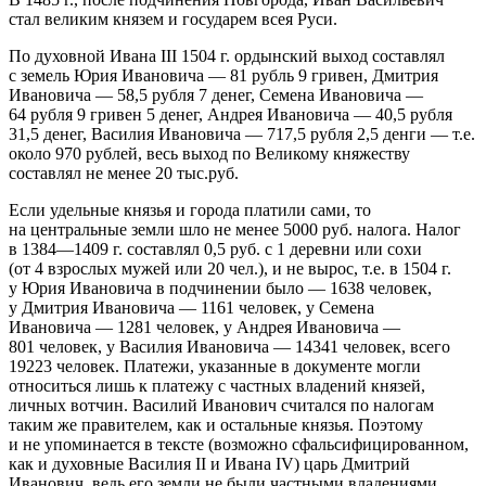
стал великим князем и государем всея Руси.
По духовной Ивана III 1504 г. ордынский выход составлял
с земель Юрия Ивановича — 81 рубль 9 гривен, Дмитрия
Ивановича — 58,5 рубля 7 денег, Семена Ивановича —
64 рубля 9 гривен 5 денег, Андрея Ивановича — 40,5 рубля
31,5 денег, Василия Ивановича — 717,5 рубля 2,5 денги — т.е.
около 970 рублей, весь выход по Великому княжеству
составлял не менее 20 тыс.руб.
Если удельные князья и города платили сами, то
на центральные земли шло не менее 5000 руб. налога. Налог
в 1384—1409 г. составлял 0,5 руб. с 1 деревни или сохи
(от 4 взрослых мужей или 20 чел.), и не вырос, т.е. в 1504 г.
у Юрия Ивановича в подчинении было — 1638 человек,
у Дмитрия Ивановича — 1161 человек, у Семена
Ивановича — 1281 человек, у Андрея Ивановича —
801 человек, у Василия Ивановича — 14341 человек, всего
19223 человек. Платежи, указанные в документе могли
относиться лишь к платежу с частных владений князей,
личных вотчин. Василий Иванович считался по налогам
таким же правителем, как и остальные князья. Поэтому
и не упоминается в тексте (возможно сфальсифицированном,
как и духовные Василия II и Ивана IV) царь Дмитрий
Иванович, ведь его земли не были частными владениями