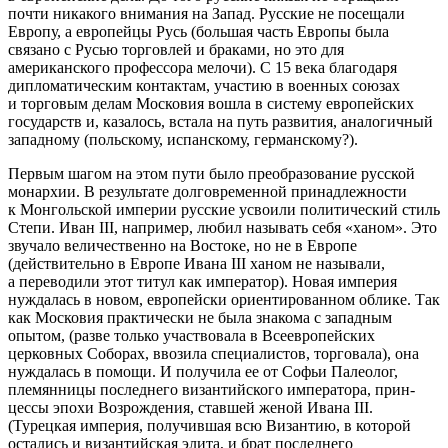
почти никакого внима­ния на Запад. Русские не посещали
Европу, а европейцы Русь (
большая часть Европы была
связано с Русью торговлей и браками, но это для
американского профессора мелочи
). С 15 ве­ка благодаря
дипломатическим кон­тактам, участию в военных союзах
и торговым делам Московия вошла в систему европейских
государств и, казалось, встала на путь развития, аналогичный
западному (
польскому, испанскому, германскому?
).
Первым шагом на этом пути бы­ло преобразование русской
монар­хии. В результате долговременной принадлежности
к Монгольской им­перии русские усвоили политиче­ский стиль
Степи. Иван III, напри­мер, любил называть себя «ханом». Это
звучало величественно на Восто­ке, но не в Европе
(
действительно в Европе Ивана III ханом не называли,
а переводили этот титул как император
). Новая империя
нуждалась в новом, европейски ори­ентированном облике. Так
как Мос­ковия практически не была знакома с западным
опытом, (
разве только участвовала в Всеевропейских
церковных Соборах, ввозила специалистов, торговала
), она
нуждалась в помощи. И получила ее от Софьи Палеолог,
племянницы последнего византийского императора, прин­
цессы эпохи Возрождения, ставшей женой Ивана III.
(
Турецкая империя, получившая всю Византию, в которой
остались и византийская элита, и брат последнего