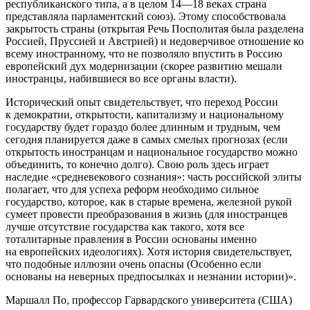
республиканского типа, а в целом 14—18 веках страна
представляла парламентский союз
). Этому способствовала
закрытость страны (
открытая Речь Посполитая была разделена
Россией, Пруссией и Австрией
) и недоверчивое отношение ко
всему иностранному, что не по­зволяло впустить в Россию
европей­ский дух модернизации (
скорее развитию мешали
иностранцы, набившиеся во все органы власти)
.
Исторический опыт свидетельству­ет, что переход России
к демокра­тии, открытости, капитализму и на­циональному
государству будет го­раздо более длинным и трудным, чем
сегодня планируется даже в са­мых смелых прогнозах (
если
открытость иностранцам и национальное государство можно
объединить, то конечно долго
). Свою роль здесь играет
наследие «средневеково­го сознания»: часть российской эли­ты
полагает, что для успеха реформ необходимо сильное
государство, ко­торое, как в старые времена, желез­ной рукой
сумеет провести преобра­зования в жизнь (для иностранцев
лучше отсутствие государства как такого, хотя все
тоталитарные правления в России основаны именно
на европейских идеологиях). Хотя история сви­детельствует,
что подобные иллюзии очень опасны (
Особенно если
основаны на неверных предпосылках и незнании истории
)».
Маршалл По, профессор Гарвардского университета (США)