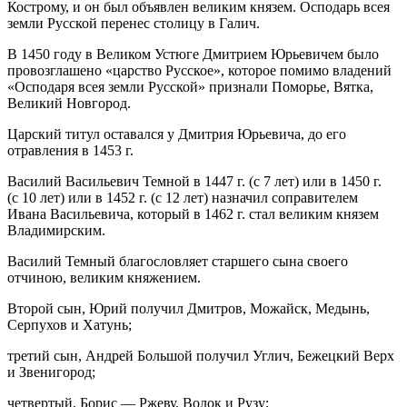
Кострому, и он был объявлен великим князем. Осподарь всея
земли Русской перенес столицу в Галич.
В 1450 году в Великом Устюге Дмитрием Юрьевичем было
провозглашено «царство Русское», которое помимо владений
«Осподаря всея земли Русской» признали Поморье, Вятка,
Великий Новгород.
Царский титул оставался у Дмитрия Юрьевича, до его
отравления в 1453 г.
Василий Васильевич Темной в 1447 г. (с 7 лет) или в 1450 г.
(с 10 лет) или в 1452 г. (с 12 лет) назначил соправителем
Ивана Васильевича, который в 1462 г. стал великим князем
Владимирским.
Василий Темный благословляет старшего сына своего
отчиною, великим княжением.
Второй сын, Юрий получил Дмитров, Можайск, Медынь,
Серпухов и Хатунь;
третий сын, Андрей Большой получил Углич, Бежецкий Верх
и Звенигород;
четвертый, Борис — Ржеву, Волок и Рузу;