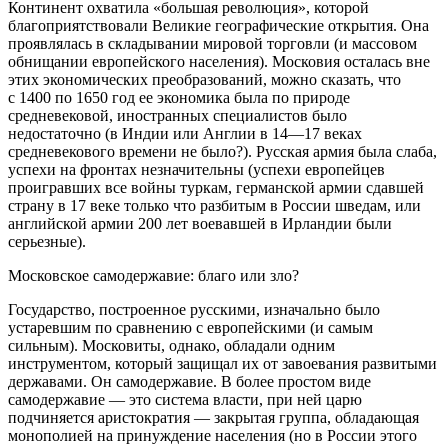
Континент охватила «большая революция», которой
благоприятствовали Великие географические открытия. Она
проявлялась в складывании мировой торговли (
и массовом
обнищании европейского населения
). Московия осталась вне
этих экономических преобразований, можно сказать, что
с 1400 по 1650 год ее экономика была по природе
средневековой, иностранных специалистов было
недостаточно (
в Индии или Англии в 14—17 веках
средневекового времени не было?
). Русская армия была слаба,
успехи на фронтах незначительны (
успехи европейцев
проигравших все войны туркам, германской армии сдавшей
страну в 17 веке только что разбитым в России шведам, или
английской армии 200 лет воевавшей в Ирландии были
серьезные
).
Московское самодержавие: благо или зло?
Государство, построенное русскими, изначально было
устаревшим по сравнению с европейскими (
и самым
сильным
). Московиты, однако, обладали одним
инструментом, который защищал их от завоевания развитыми
державами. Он самодержавие. В более простом виде
самодержавие — это система власти, при ней царю
подчиняется аристократия — закрытая группа, обладающая
монополией на принуждение населения (
но в России этого