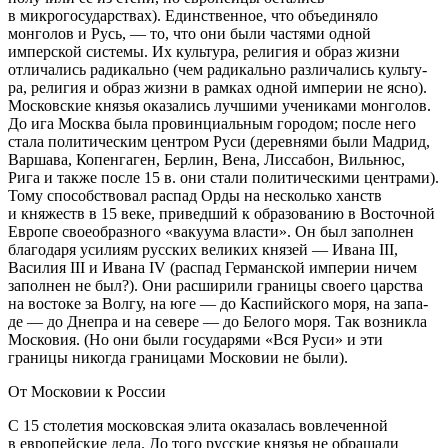
в микрогосударствах
). Единственное, что объединяло
монголов и Русь, — то, что они были частями одной
имперской системы. Их культу­ра, религия и образ жизни
отличались радикально (
чем радикально различались культу­
ра, религия и образ жизни в рамках одной империи не ясно
).
Московские князья оказались лучшими учениками монголов.
До ига Мо­сква была провинциальным городом; после него
стала политическим цент­ром Руси (
деревнями были Мадрид,
Варшава, Копенгаген, Берлин, Вена, Лиссабон, Вильнюс,
Рига и также после 15 в. они стали политическими центрами
).
Тому способствовал распад Орды на несколько ханств
и княжеств в 15 веке, приведший к образованию в Восточной
Европе своеобразного «вакуума власти». Он был заполнен
благодаря усилиям русских великих князей — Ивана III,
Василия III и Ива­на IV (
распад Германской империи ничем
заполнен не был?
). Они расширили границы сво­его царства
на востоке за Волгу, на юге — до Каспийского моря, на запа­
де — до Днепра и на севере — до Бе­лого моря. Так возникла
Московия. (
Но они были государями «Вся Руси» и эти
границы никогда границами Московии не были
).
От Московии к России
С 15 столетия московская элита оказалась вовлеченной
в европей­ские дела. До того русские князья не обращали