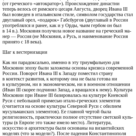
(от греческого «автократор»). Происхождение династии
теперь ве­лось от римского цесаря Августа, дворец Ивана III
был возведен в итальянском стиле, символом госу­дарства стал
двуглавый орел, «пода­рок» Габсбургов (
двуглавый в России
употреблялся и ранее, как и у Орды, чьим гербом он был
в 14 в.
). Московия получи­ла новое название на греческий ма­
нер — Россия (
не Московия, а Русь, и наименование Россия
принято с 18 века
).
Шаг к вестернизации
Как ни парадоксально, именно в эту триумфальную для
Московии эпоху были заложены основы кризиса со­временной
России. Поворот Ива­на III к Западу поместил страну
в контекст развития, к которому она не была готова ни
в культурном, ни в экономическом, ни в военном от­ношении
(
Иван III скорее подчинял Запад, а вращался к нему
). Культура
Московии при Иване III базировалась на культуре Киевской
Руси с небольшой примесью итало-греческих элементов
(
считается
на основе культуры Северной Руси с обилием
мусульманских элементов
). Ее главной чер­той была
религиозность, практиче­ски полное отсутствие светской куль­
туры (
в Европе это также имело место
). Литература,
искусство и архи­тектура были основаны на византий­ских
моделях (
что за модели?
). После падения Константинополя