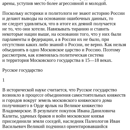
арены, уступив место более агрессивной и молодой.
Поскольку историки и политологи не знают историю России
и делают выводы на основании ошибочных данных, то
не следует удивляться, что в итоге их деяний получается
не то, что они хотели. Навязывать тиранию и ставить
некоторые нации выше, на основании того, что у них были
парламенты и федерации, а в России их не было, при
отсутствии каких либо знаний о России, не верно. Как нельзя
объединять в одно Московское царство и Россию. Поэтому
рассмотрим, как изменялась политическая система
и территория Московского государства в 15—18 веках.
Русское государство
1
В исторической науке считается, что Русское государство
возникло в процессе объединения самостоятельных княжеств
и городов вокруг земель московского княжеского дома
получившего в Орде ярлык на Великое княжество
Владимирское. В результате покупок Ивана Даниловича
Калиты, удачных браков и войн московские князья
присоединили земли соседей, наследник Палеологов Иван
Васильевич Великий подчинил ориентировавшийся