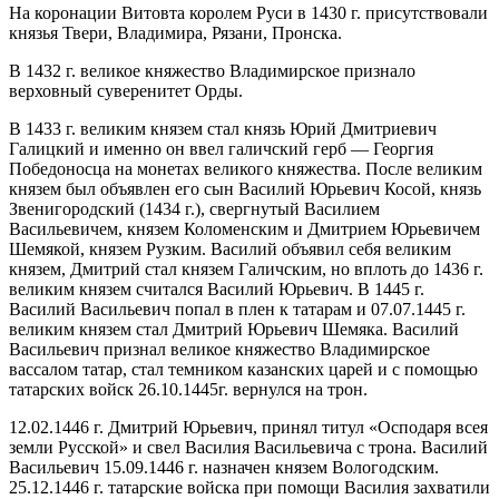
На коронации Витовта королем Руси в 1430 г. присутствовали
князья Твери, Владимира, Рязани, Пронска.
В 1432 г. великое княжество Владимирское признало
верховный суверенитет Орды.
В 1433 г. великим князем стал князь Юрий Дмитриевич
Галицкий и именно он ввел галичский герб — Георгия
Победоносца на монетах великого княжества. После великим
князем был объявлен его сын Василий Юрьевич Косой, князь
Звенигородский (1434 г.), свергнутый Василием
Васильевичем, князем Коломенским и Дмитрием Юрьевичем
Шемякой, князем Рузким. Василий объявил себя великим
князем, Дмитрий стал князем Галичским, но вплоть до 1436 г.
великим князем считался Василий Юрьевич. В 1445 г.
Василий Васильевич попал в плен к татарам и 07.07.1445 г.
великим князем стал Дмитрий Юрьевич Шемяка. Василий
Васильевич признал великое княжество Владимирское
вассалом татар, стал темником казанских царей и с помощью
татарских войск 26.10.1445г. вернулся на трон.
12.02.1446 г. Дмитрий Юрьевич, принял титул «Осподаря всея
земли Русской» и свел Василия Васильевича с трона. Василий
Васильевич 15.09.1446 г. назначен князем Вологодским.
25.12.1446 г. татарские войска при помощи Василия захватили