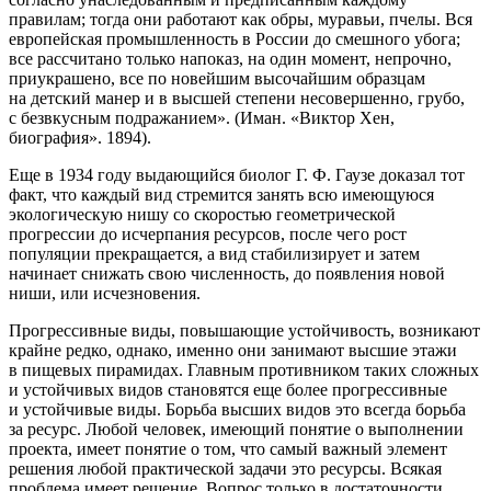
правилам; тогда они работают как обры, муравьи, пчелы. Вся
европейская промышленность в России до смешного убога;
все рассчитано только напоказ, на один момент, непрочно,
приукрашено, все по новейшим высочайшим образцам
на детский манер и в высшей степени несовершенно, грубо,
с безвкусным подражанием». (Иман. «Виктор Хен,
биография». 1894).
Еще в 1934 году выдающийся биолог Г. Ф. Гаузе доказал тот
факт, что каждый вид стремится занять всю имеющуюся
экологическую нишу со скоростью геометрической
прогрессии до исчерпания ресурсов, после чего рост
популяции прекращается, а вид стабилизирует и затем
начинает снижать свою численность, до появления новой
ниши, или исчезновения.
Прогрессивные виды, повышающие устойчивость, возникают
крайне редко, однако, именно они занимают высшие этажи
в пищевых пирамидах. Главным противником таких сложных
и устойчивых видов становятся еще более прогрессивные
и устойчивые виды. Борьба высших видов это всегда борьба
за ресурс. Любой человек, имеющий понятие о выполнении
проекта, имеет понятие о том, что самый важный элемент
решения любой практической задачи это ресурсы. Всякая
проблема имеет решение. Вопрос только в достаточности