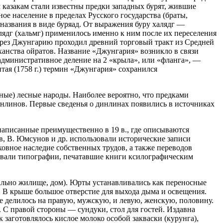
м казакам стали известны предки западных бурят, жившие
ое население в пределах Русского государства (браты,
оназвания в виде буряад. От выражения буру халядг —
лядг (хальмг) применилось именно к ним после их переселения
ерез Джунгарию проходил древний торговый тракт из Средней
ханства ойратов. Название «Джунгария» возникло в связи
административное деление на 2 «крыла», или «фланга», —
тая (1758 г.) термин «Джунгария» сохранился
ные) лесные народы. Наиболее вероятно, что предками
инлинов. Первые сведенья о динлинах появились в источниках
написанные преимущественно в 19 в., где описываются
в, В. Юмсунов и др. использовали исторические записи
овное наследие собственных трудов, а также переводов
овали типографии, печатавшие книги ксилографическим
вально жилище, дом). Юрты устанавливались как переносные
. В крыше большое отверстие для выхода дыма и освещения.
е делилось на правую, мужскую, и левую, женскую, половину.
. С правой стороны — сундуки, стол для гостей. Издавна
заготовлялось кислое молоко особой закваски (курунга),