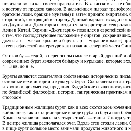
почитали волка как своего прародителя. В хакасском языке об
к востоку от предков хакасов. В дальнейшем пыраат трансформи
братские люди, брацкие мунгалы) и затем принято эхиритами, 
сторонний, смотрящий в сторону. Данный вариант исходит от к
из Джунгарии. Джунгария находится на территории северо-зап
Азии в Китай. Термин «Джунгария» появился в европейской лит
с тем, что господствующее положение у ойратов [сохранивших
джун-гар — «левое крыло» и барун-гар — «правое крыле»] прио
в географической литературе как название северной части Син
От слов бу — седой, в переносном смысле старый, древний и о
современных бурят являются байырку и курыкане, которые вход
4—3 вв. до н. э.
Буряты являются создателями собственных исторических письм
основные вехи истории и культуры бурят. Составлены на лите
и хроники, документы, предания. Буддийские священнослужител
по буддийской философии, истории, тантрическим практикам 
способом
Традиционным жилищем бурят, как и всех скотоводов-кочевник
войлочные, так и стационарные в виде сруба из бруса или брё
Крыша устанавливалась на четыре столба — тэнги. Иногда уст
В центре жилища располагался очаг. Вдоль стен стояли лавки. 
в пище бурят большое место занимали продукты животного и к