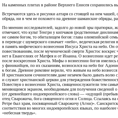
На каменных плитах в районе Верхнего Енисея сохранились в
Встречаются здесь и рисунки алтаря со стоящей на нем чашей,
обряда, ни в чем не похожего на древние шаманские обряды, ра
По мнению исследователей, задолго до новой эры пратюрки, ж
отмечают, что культ Тенгри у кипчаков (родственные динлинам 
не самим богом, то обиталищем богов: глава олимпийской семь
в переводе с шумерского означает «небо», ведическая религия
в память мифического вознесения Иисуса Христа на небо. Он о
повествованиям, после мученической смерти Христос воскрес ч
нет в Евангелиях от Матфея и от Иоанна. О вознесении идет ре
после воскресения Христа. Мифы о вознесении богов имелись в 
у финикийцев, по их сказаниям, возносился на небо бог Адони
к богам. Древние римляне верили, что живым на небо вознесс
И христианским сочинителям даже незачем было давать волю св
и служит христианской церкви для утверждения божественности
Повествуя о вознесении Христа, священнослужители тем самым
меняющимся экраном, необходимым для получения сведений о вр
(от древнейшего индоевропейского слова) — «идущий (пребываю
отец Сварожича, бога священного огня и Солнца. Ссылаясь на с
Ретре был храм, посвященный Сварожичу (Агни)». Санскритское
соответствия во многих индоевропейских языках, по наиболее 
«небесная твердь».