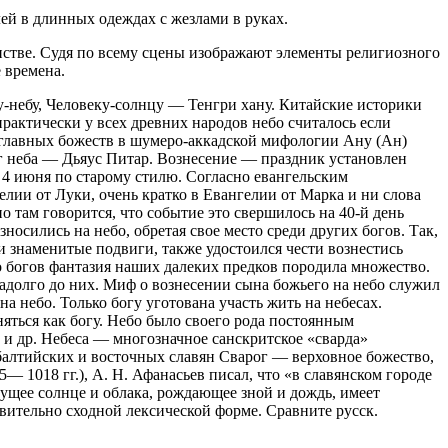
й в длинных одеждах с жезлами в руках.
анстве. Судя по всему сцены изображают элементы религиозного
е времена.
-небу, Человеку-солнцу — Тенгри хану. Китайские историки
практически у всех древних народов небо считалось если
из главных божеств в шумеро-аккадской мифологии Ану (Ан)
ог неба — Дьяус Питар. Вознесение — праздник установлен
и 4 июня по старому стилю. Согласно евангельским
елии от Луки, очень кратко в Евангелии от Марка и ни слова
о там говорится, что событие это свершилось на 40-й день
осились на небо, обретая свое место среди других богов. Так,
и знаменитые подвиги, также удостоился чести вознестись
о богов фантазия наших далеких предков породила множество.
задолго до них. Миф о вознесении сына божьего на небо служил
а небо. Только богу уготована участь жить на небесах.
яться как богу. Небо было своего рода постоянным
 и др. Небеса — многозначное санскритское «сварда»
бал­тийских и восточных славян Сварог — верховное божество,
— 1018 гг.), А. Н. Афанасьев писал, что «в славянском городе
сущее солнце и облака, рождающее зной и дождь, имеет
ивительно сходной лексической форме. Сравните русск.