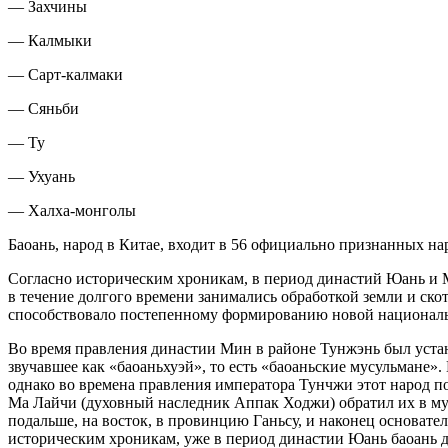
— Захчины
— Калмыки
— Сарт-калмаки
— Сяньби
— Ту
— Ухуань
— Халха-монголы
Баоань, народ в Китае, входит в 56 официально признанных на
Согласно историческим хроникам, в период династий Юань и 
в течение долгого времени занимались обработкой земли и ско
способствовало постепенному формированию новой
нацио
нал
Во время правления династии Мин в районе Тунжэнь был устано
звучавшее как «баоаньхуэй», то есть «баоаньские
мусульм
ане».
однако во времена правления императора Тунчжи этот народ по
Ма Лайчи (духовный наследник Аппак Ходжи) обратил их в
му
подальше, на восток, в провинцию Ганьсу, и наконец основате
историческим хроникам, уже в период династии Юань баоань д