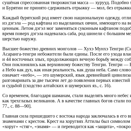
сушёная спрессованная творожистая масса — хурууд. Подобно м
и Бурятии не принято сдерживать отрыжку — мол, без отрыжки
Каждый бурятский род имеет свою
нацио
нальную одежду, отл
из дэгэла — род кафтана из выделанных овчин, имеющего на в
ценным. Летом дэгэл мог заменяться суконным кафтаном подоб
время поверх дэгэла надевалась саба, род шинели с большим м
шерстью наружу.
Высшее божество древних монголов — Хухэ Мунхэ Тенгри (Сине
Асаранга-тенгри небожители были едины. После его ухода влас
и 44 восточных злых, продолжающих вечную борьбу между собо
Они поклонялись как верховному божеству Тенгри. Тенгри — Ве
а Небо как дух, как иная реальность, как душа неба. Само сло
означает «небо», — это шумерский, язык древнейшей цивилиза
разговаривать за две тысячи лет до появления первых известий
и судьбой (сходство алтайских и шумерских яз., с. 16).
Со временем, благодаря шаманам, стали выделять много небес и 
как трехглазых великанов. А в качестве главных богов стали п
77., с. 88—90].
Главная сила пришедшего с востока народа заключалась в его
знаменами с крестом. Крест на хоругвях Аттилы был символом 
«хоруг» «стяг», «знамя» — и переводится как «защита», «покро