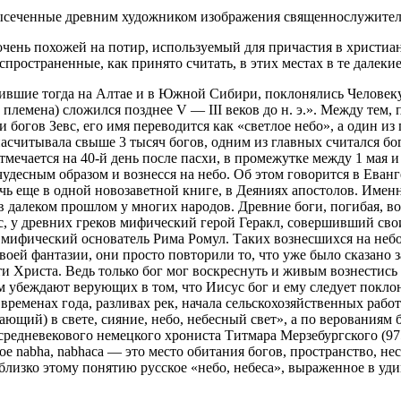
ысеченные древним художником изображения священнослужителе
 очень похожей на потир, используемый для причастия в христи
спространенные, как принято считать, в этих местах в те далеки
ившие тогда на Алтае и в Южной Сибири, поклонялись Человеку
племена) сложился позднее V — III веков до н. э.». Между тем, 
и богов Зевс, его имя переводится как «светлое небо», а один 
 насчитывала свыше 3 тысяч богов, одним из главных считался б
тмечается на 40-й день после пасхи, в промежутке между 1 мая 
удесным образом и вознесся на небо. Об этом говорится в Еванг
чь еще в одной новозаветной книге, в Деяниях апостолов. Именн
далеком прошлом у многих народов. Древние боги, погибая, возн
с, у древних греков мифический герой Геракл, совершивший сво
я мифический основатель Рима Ромул. Таких вознесшихся на неб
оей фантазии, они просто повторили то, что уже было сказано 
 Христа. Ведь только бог мог воскреснуть и живым вознестись н
 убеждают верующих в том, что Иисус бог и ему следует поклон
еменах года, разливах рек, начала сельскохозяйственных работ
­щий) в свете, сияние, небо, небесный свет», а по верованиям 
редне­векового немецкого хрониста Титмара Мерзебургского (975
 nabha, nabhaca — это место обитания богов, пространство, не
близко этому понятию русское «небо, небеса», выражен­ное в уд