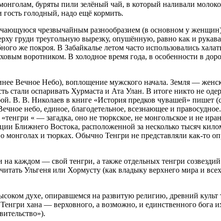
онголам, буряты пили зелёный чай, в который наливали молоко,
 гость голодный, надо ещё кормить.
ичающуюся чрезвычайным разнообразием (в основном у женщин
ерху груди треугольную вырезку, опушённую, равно как и рукав
ного же покроя. В Забайкалье летом часто использовались хала
еховым воротником. В холодное время года, в особенности в дор
е Вечное Небо), воплощение мужского начала. Земля — женское
ть стали оспаривать Хурмаста и Ата Улан. В итоге никто не оде
й. В. В. Николаев в книге «История предков чувашей» пишет (
чное небо, единое, благодетельное, всезнающее и правосудное. 
во «тенгри « — загадка, оно не тюркское, не монгольское и не и
ции Ближнего Востока, расположенной за несколько тысяч кило
 о монголах и тюрках. Обычно Тенгри не представляли как-то оп
на каждом — свой тенгри, а также отдельных тенгри созвездий и 
очитать Ульгеня или Хормусту (как владыку верхнего мира и всех
 высоком духе, опиравшемся на развитую религию, древний куль
Тенгри хана — верховного, а возможно, и единственного бога и
вительство»).