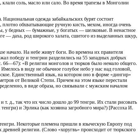
 клали соль, масло или сало. Во время трапезы в Монголии
).
Нацио
нальная одежда забайкальских бурят состоит
а, плотно обхватывающие ручную кисть, мехом, иногда очень
ты, у бедных — бумажные, у богатых — шелковые. В ненастное
оге — даха, род широкого халата, сшитого из выделанных шкур,
 начало. На небе живут боги. Во времена их правителя
ржал победу и тенгрии разделились на 55 западных добрых
с. 66—67): «В религии монголов и тюрков было немало общего.
Имелось в виду не обычное голубое небо у нас над головой,
ранское. Единственный язык, на котором оно в форме «дингир»
метров от Великой Степи. Причем на этом языке перестали
ределенно, в виде образа, но связывали с мужским началом
т. д., так что их число дошло до 99 тенгри. Их стали рисовать
 тенгри) и Эрлика (как хозяина загробного мира?) [Рассоха И.
т тенгри. Некоторые племена пришли в языческую Европу под
х древней религии. (Слово «хоругвь» происходит от тюркского