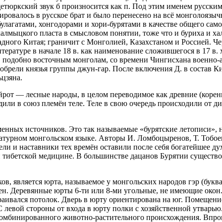
щетюркский звук б произносится как п. Под этим именем русски
ровалось в русское брат и было перенесено на всё монголоязычн
булагатами, хонгодорами и хори-бурятами в качестве общего сам
алмыцкого пласта в смысловом понятии, тоже что и буриха и ха
адного Китая; граничит с Монголией, Казахстаном и
Росси
ей. Ч
ературе в начале 18 в. как наименование сложившегося в 17 в. 
, подобно восточным монголам, со времени Чингисхана военно-
брели князья группы джун-гар. После включения Д. в состав Ки
ьцзяна.
йрот — лесные народы, в целом переводимое как древние (корен
или в союз племён теле. Теле в свою очередь происходили от д
енных источников. Это так называемые «бурятские летописи», 
ратурном монгольском языке. Авторы И. Ломбоцыренов, Т. Тобое
и и наставники тех времён оставили после себя богатейшее дух
и тибетской медицине. В большинстве дацанов Бурятии существ
ов, является юрта, называемое у монгольских народов гэр (бук
вен. Деревянные юрты 6-ти или 8-ми угольные, не имеющие окон
раивался потолок. Дверь в юрту ориентирована на юг. Помещени
С левой стороны от входа в юрту полки с хозяйственной утварью
омбинированного животно-растительного происхождения. Впрок 