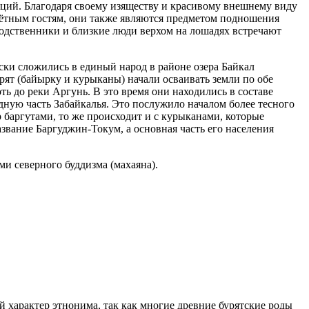
раций. Благодаря своему изяществу и красивому внешнему виду
чётным гостям, они также являются предметом подношения
родственники и близкие люди верхом на лошадях встречают
ски сложились в единый народ в районе озера Байкал
ят (байырку и курыканы) начали осваивать земли по обе
ть до реки Аргунь. В это время они находились в составе
адную часть Забайкалья. Это послужило началом более тесного
баргутами, то же происходит и с курыканами, которые
звание Баргуджин-Токум, а основная часть его населения
 северного буддизма (махаяна).
й характер этнонима, так как многие древние бурятские роды