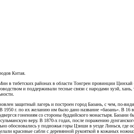
родов Китая.
Мин в тибетских районах в области Тонгрен провинции Цинхай
товодством и поддерживали тесные связи с народами хуэй, хань
ьности.
влен защитный лагерь и построен город Баоань, с чем, по-види
 В 1950 г. по их желанию им было дано название «баоань». В 16 
двергся гонениям со стороны буддийского монастыря. Баоани бы
сульм
анскую веру. В 1870-х годах, после поражению дунганског
льно обосновались у подножья горы Цзиши в уезде Линься, где 
елали красивые сабли с деревянной рукояткой в кожаных ножнах