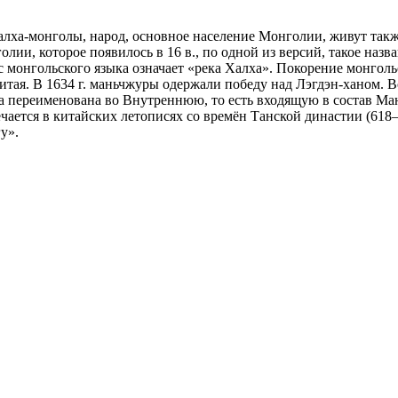
лха-монголы, народ, основное население Монголии, живут также
лии, которое появилось в 16 в., по одной из версий, такое наз
 с монгольского языка означает «река Халха». Покорение монгол
итая. В 1634 г. маньчжуры одержали победу над Лэгдэн-ханом. В
 переименована во Внутреннюю, то есть входящую в состав Мань
ается в китай­ских летописях со времён Танской династии (618—
у».