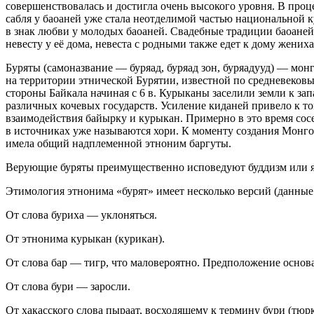
совершенствовалась и достигла очень высокого уровня. В проц
сабля у баоаней уже стала неотделимой частью
нацио
нальной к
в знак любви у молодых баоаней. Свадебные традиции баоаней
невесту у её дома, невеста с родными также едет к дому жених
Буряты (самоназвание — буряад, буряад зон, буряадууд) — мон
на территории этнической Бурятии, известной по средневеков
стороны Байкала начиная с 6 в. Курыканы заселили земли к зап
различных кочевых государств. Усиление киданей привело к то
взаимодействия байырку и курыкан. Примерно в это время сос
в источниках уже называются хори. К моменту создания Монго
имела общий надплеменной этноним баргуты.
Верующие буряты преимущественно исповедуют буддизм или яв
Этимология этнонима «бурят» имеет несколько версий (данные
От слова буриха — уклоняться.
От этнонима курыкан (курикан).
От слова бар — тигр, что маловероятно. Предположение основа
От слова бури — заросли.
От хакасского слова пыраат, восходящему к термину бури (тюр