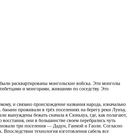
 были расквартированы монгольские войска. Эти монголы
, тибетцами и монгорами, жившими по соседству. Это
мому, и связано происхождение названия народа, изначально
в. баоани проживали в трёх поселениях на берегу реки Лунъу,
ли вынуждены бежать сначала в Сюньхуа, где, как полагают,
о восстания, они в большинстве своем перебрались чуть
основали три поселения — Дадун, Ганмэй и Гаоли. Согласно
. Впоследствии технология изготовления сабель все