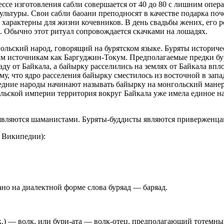
ессе изготовления сабли совершается от 40 до 80 с лишним опе
ультуры. Свои сабли баоани преподносят в качестве подарка по
 характерны для жизни кочевников. В день свадьбы жених, его 
а. Обычно этот ритуал сопровождается скачками на лошадях.
гольский народ, говорящий на бурятском языке. Буряты историче
ым источникам как Баргуджин-Токум. Предполагаемые предки бур
аду от Байкала, а байырку расселились на землях от Байкала впло
му, что ядро расселения байырку сместилось из восточной в зап
едние народы начинают называть байырку на монгольский манер 
льской империи территория вокруг Байкала уже имела единое на
ляются шаманистами. Буряты-буддисты являются приверженцами
 Википедии):
но на диалектной форме слова буряад — баряад.
к.) — волк, или бури-ата — волк-отец, предполагающий тотемны