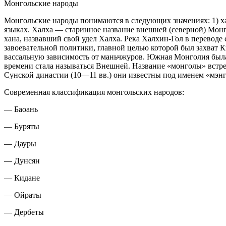
Монгольские народы
Монгольские народы понимаются в следующих значениях: 1) ха
языках. Халха — старинное название внешней (северной) Монго
хана, назвавший свой удел Халха. Река Халхин-Гол в переводе
завоевательной по­литики, главной целью которой был захват К
вассальную зависимость от мань­чжуров. Южная Монголия была
времени стала называться Внешней. Название «монголы» встреч
Сунской династии (10—11 вв.) они известны под именем «мэнг
Современная классификация монгольских народов:
— Баоань
— Буряты
— Дауры
— Дунсян
— Кидане
— Ойраты
— Дербеты