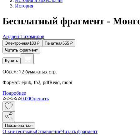
История и археология
История
Бесплатный фрагмент - Монг
Андрей Тихомиров
Электронная
180
₽
Печатная
555
₽
Читать фрагмент
Купить
Объем:
72
бумажных стр.
Формат:
epub, fb2, pdfRead, mobi
Подробнее
0.0
0
Оценить
Пожаловаться
О книге
отзывы
Оглавление
Читать фрагмент