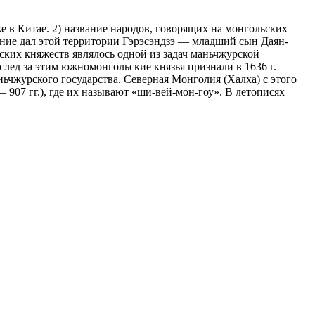
 в Китае. 2) название народов, говорящих на монгольских
вание дал этой территории Гэрэсэндзэ — младший сын Даян-
ьских княжеств являлось одной из задач маньчжурской
след за этим южномонгольские князья признали в 1636 г.
чжур­ского государства. Северная Монголия (Халха) с этого
 907 гг.), где их называют «ши-вей-мон-гоу». В летописях