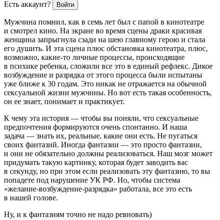
Есть аккаунт?
Войти
Мужчина помнил, как в семь лет был с папой в кинотеатре
и смотрел кино. На экране во время сцены драки красивая
женщина запрыгнула сзади на шею главному герою и стала
его душить. И эта сцена плюс обстановка кинотеатра, плюс,
возможно, какие-то личные процессы, происходящие
в психике ребенка, сложили все это в единый рефлекс. Дикое
возбуждение и разрядка от этого процесса были испытаны
уже ближе к 30 годам. Это никак не отражается на обычной
сексуальной жизни мужчины. Но вот есть такая особенность,
он ее знает, понимает и практикует.
К чему эта история — чтобы вы поняли, что сексуальные
предпочтения формируются очень спонтанно. И наша
задача — знать их, реальные, какие они есть. Не пугаться
своих фантазий. Иногда фантазии — это просто фантазии,
и они не обязательно должны реализоваться. Наш мозг может
придумать такую картинку, которая будет заводить вас
в секунду, но при этом если реализовать эту фантазию, то вы
попадете под нарушение УК РФ. Но, чтобы система
«желание-возбуждение-разрядка» работала, все это есть
в нашей голове.
Ну, и к фантазиям точно не надо ревновать)