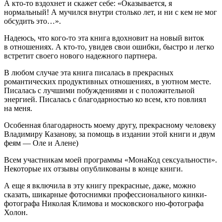
А кто-то вздохнет и скажет себе: «Оказывается, я
нормальный! А мучился внутри столько лет, и ни с кем не мог
обсудить это…».
Надеюсь, что кого-то эта книга вдохновит на новый виток
в отношениях. А кто-то, увидев свои ошибки, быстро и легко
встретит своего нового надежного партнера.
В любом случае эта книга писалась в прекрасных
романтических продуктивных отношениях, в уютном месте.
Писалась с лучшими побуждениями и с положительной
энергией. Писалась с благодарностью ко всем, кто повлиял
на меня.
Особенная благодарность моему другу, прекрасному человеку
Владимиру Казанову, за помощь в издании этой книги и двум
феям — Оле и Алене)
Всем участникам моей программы «МонаКод сексуальности».
Некоторые их отзывы опубликованы в конце книги.
А еще я включила в эту книгу прекрасные, даже, можно
сказать, шикарные фотоснимки профессионального кинки-
фотографа Николая Климова и московского ню-фотографа
Холон.