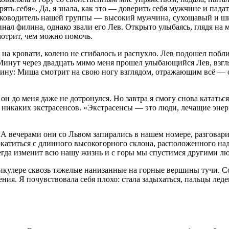
ять себя». Да, я знала, как это — доверить себя мужчине и пада
 руководитель нашей группы — высокий мужчина, сухощавый и ш
ал филина, однако звали его Лев. Открыто улыбаясь, глядя на м
мотрит, чем можно помочь.
 на кровати, колено не сгибалось и распухло. Лев подошел побл
ть. Минут через двадцать мимо меня прошел улыбающийся Лев, вз
ртину: Миша смотрит на свою ногу взглядом, отражающим всё — о
н до меня даже не дотронулся. Но завтра я смогу снова кататься
но никаких экстрасенсов. «Экстрасенсы — это люди, лечащие эн
 А вечерами они со Львом запирались в нашем номере, разговар
атиться с длинного высокогорного склона, расположенного над 
авсегда изменит всю нашу жизнь и с горы мы спустимся другими л
икулере сквозь тяжелые нанизанные на горные вершины тучи. С
ия. Я почувствовала себя плохо: стала задыхаться, пальцы леден