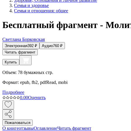
Здоровье, Отношения и Личное развитие
Семья и здоровье
Семья и отношения: общее
Бесплатный фрагмент - Моли
Светлана Борковская
Электронная
392
₽
Аудио
760
₽
Читать фрагмент
Купить
Объем:
78
бумажных стр.
Формат:
epub, fb2, pdfRead, mobi
Подробнее
0.0
0
Оценить
Пожаловаться
О книге
отзывы
Оглавление
Читать фрагмент