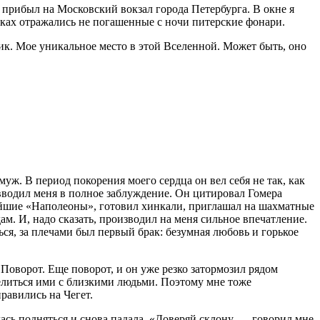
д прибыл на Московский вокзал города Петербурга. В окне я
нках отражались не погашенные с ночи питерские фонари.
тчик. Мое уникальное место в этой Вселенной. Может быть, оно
уж. В период покорения моего сердца он вел себя не так, как
 вводил меня в полное заблуждение. Он цитировал Гомера
нейшие «Наполеоны», готовил хинкали, приглашал на шахматные
дам. И, надо сказать, производил на меня сильное впечатление.
ться, за плечами был первый брак: безумная любовь и горькое
 Поворот. Еще поворот, и он уже резко затормозил рядом
елиться ими с близкими людьми. Поэтому мне тоже
правились на Чегет.
ась подняться и снова падала. «Доверяй склону, — говорил мне