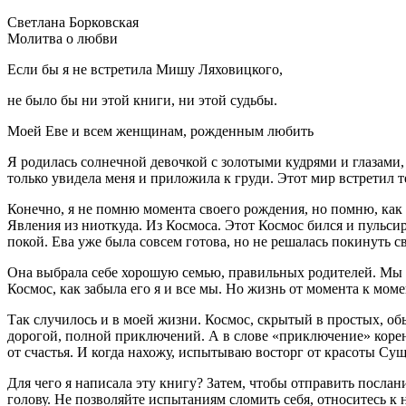
Светлана Борковская
Молитва о любви
Если бы я не встретила Мишу Ляховицкого,
не было бы ни этой книги, ни этой судьбы.
Моей Еве и всем женщинам, рожденным любить
Я родилась солнечной девочкой с золотыми кудрями и глазами
только увидела меня и приложила к груди. Этот мир встретил
Конечно, я не помню момента своего рождения, но помню, как
Явления из ниоткуда. Из Космоса. Этот Космос бился и пульсир
покой. Ева уже была совсем готова, но не решалась покинуть с
Она выбрала себе хорошую семью, правильных родителей. Мы уж
Космос, как забыла его я и все мы. Но жизнь от момента к моме
Так случилось и в моей жизни. Космос, скрытый в простых, об
дорогой, полной приключений. А в слове «приключение» корен
от счастья. И когда нахожу, испытываю восторг от красоты Су
Для чего я написала эту книгу? Затем, чтобы отправить послан
голову. Не позволяйте испытаниям сломить себя, относитесь к 