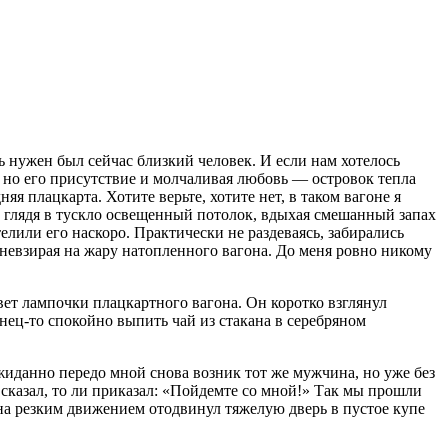
ь нужен был сейчас близкий человек. И если нам хотелось
т, но его присутствие и молчаливая любовь — островок тепла
я плацкарта. Хотите верьте, хотите нет, в таком вагоне я
о глядя в тускло освещенный потолок, вдыхая смешанный запах
елили его наскоро. Практически не раздеваясь, забирались
 невзирая на жару натопленного вагона. До меня ровно никому
т лампочки плацкартного вагона. Он коротко взглянул
онец-то спокойно выпить чай из стакана в серебряном
жиданно передо мной снова возник тот же мужчина, но уже без
 сказал, то ли приказал: «Пойдемте со мной!» Так мы прошли
ина резким движением отодвинул тяжелую дверь в пустое купе