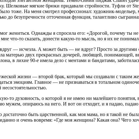
е молодой элегантной женщины. Темно-синий пиджак Chanel удач
у. Шелковые мягкие брюки придавали стройности. Туфли от Step
ыло тоже. На меня смотрел профессионал: художник-модельер, м
олько до безупречности отточенная функция, талантливо сыгранн
е мог жениться. Однажды я спросила его: «Дорогой, почему ты 
е что-то сказать, донести какую-то мысль, но я их не понимал
 вдруг — исчезла. А может быть — не вдруг? Просто за другими
 была матерью двух прекрасных дочерей, любящей, понимающей, 
лона, в лихие 90-е имела дело с ментами и бандитами, заботила
жеской жизни — второй брак, который мы создавали с таким же
ддаться эмоциям. Главное — не признаваться в тотальном одино
й несостоятельностью.
кую-то духовность, о которой я не имею ни малейшего понятия, в
аю мужем, опираюсь на него. И вот он отходит, и я падаю, падаю
 достаточно быть царственной, как моя мама, но я такой не была.
иданно и очень вовремя: «Где моя женщина? Какая она? Чего хоч