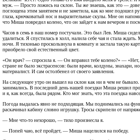
муж. — Просто ложись на склон. Ты же знаешь, как это — довер
поглощена этим занятием и не заметила, как ко мне подошел
глаза, крючковатый нос и выразительные скулы. Мне он напомин
что Миша повредил колено, что он зайдет к нам вечером и пос
Часов в семь в наш номер постучали. Это был Лев. Миша сидел
удалиться. Я спустилась в холл, налила себе чая и стала жда
ночи. Я тихонько проскользнула в комнату и застала такую ка
приобрело свой естественный цвет.
«Он врач? — спросила я. — Он вправил тебе колено?» — «Нет, о
стране не было экстрасенсов: были врачи, колдуны, знахари, 
материалист. И сам остолбенел от своего заявления.
На следующее утро он вышел на склон как ни в чем не бывало.
занимались. В последний день нашей поездки Миша решил прок
и я, как всегда, была рядом. Кто мог знать, что эта поездка н
Погода выдалась явно не подходящая. Мы поднимались на фун
раскачивал кабину словно игрушку. Тросы скрипели от напряжен
— Мне что-то нехорошо, — тихо произнесла я.
— Попей чаю, всё пройдет, — Миша нацелился на победу.