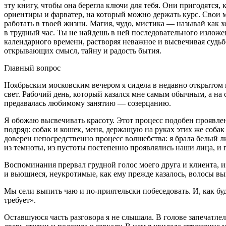
эту книгу, чтобы она берегла ключи для тебя. Они пригодятся,
ориентиры и фарватер, на который можно держать курс. Свои ма
работать в твоей жизни. Магия, чудо, мистика — называй как 
в трудный час. Ты не найдешь в ней последовательного излож
календарного времени, растворяя неважное и высвечивая судьб
открывающих смысл, тайну и радость бытия.
Главный вопрос
Ноябрьским московским вечером я сидела в недавно открытом м
свет. Рабочий день, который казался мне самым обычным, а на 
предавалась любимому занятию — созерцанию.
Я обожаю высвечивать красоту. Этот процесс подобен проявл
подряд: собак и кошек, меня, держащую на руках этих же собак
доверен непосредственно процесс волшебства: я брала белый л
из темноты, из пустоты постепенно проявлялись наши лица, и г
Воспоминания прервал грудной голос моего друга и клиента, и
и вьющиеся, неукротимые, как ему прежде казалось, волосы вы
Мы сели выпить чаю и по-приятельски побеседовать. И, как бу
требует».
Оставшуюся часть разговора я не слышала. В голове запечатле