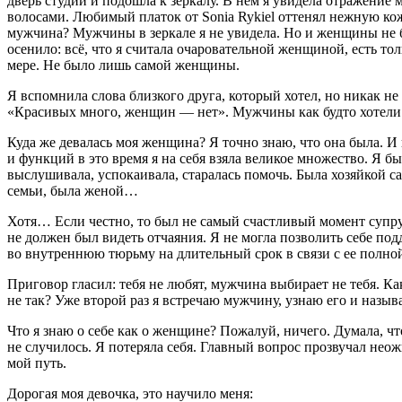
дверь студии и подошла к зеркалу. В нем я увидела отражени
волосами. Любимый платок от Sonia Rykiel оттенял нежную кож
мужчина? Мужчины в зеркале я не увидела. Но и женщины не б
осенило: всё, что я считала очаровательной женщиной, есть т
мере. Не было лишь самой женщины.
Я вспомнила слова близкого друга, который хотел, но никак н
«Красивых много, женщин — нет». Мужчины как будто хотели мн
Куда же девалась моя женщина? Я точно знаю, что она была. И
и функций в это время я на себя взяла великое множество. Я
выслушивала, успокаивала, старалась помочь. Была хозяйкой са
семьи, была женой…
Хотя… Если честно, то был не самый счастливый момент супру
не должен был видеть отчаяния. Я не могла позволить себе по
во внутреннюю тюрьму на длительный срок в связи с ее полно
Приговор гласил: тебя не любят, мужчина выбирает не тебя. Ка
не так? Уже второй раз я встречаю мужчину, узнаю его и назыв
Что я знаю о себе как о женщине? Пожалуй, ничего. Думала, что
не случилось. Я потеряла себя. Главный вопрос прозвучал неож
мой путь.
Дорогая моя девочка, это научило меня: