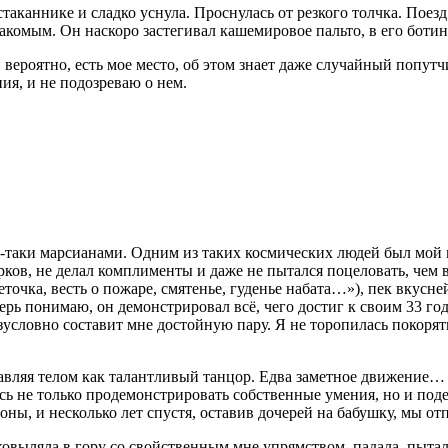
стаканнике и сладко уснула. Проснулась от резкого толчка. Поез
акомым. Он наскоро застегивал кашемировое пальто, в его боти
о, вероятно, есть мое место, об этом знает даже случайный попу
ния, и не подозреваю о нем.
о-таки марсианами. Одним из таких космических людей был мой м
рков, не делал комплименты и даже не пытался по
целов
ать, чем
еточка, весть о пожаре, смятенье, гуденье набата…»), пек вкус
перь понимаю, он демонстрировал всё, чего достиг к своим 33 го
 безусловно составит мне достойную пару. Я не торопилась покоря
правляя телом как талантливый танцор. Едва заметное движение…
ь не только продемонстрировать собственные умения, но и под
оны, и несколько лет спустя, оставив дочерей на бабушку, мы от
ковыляла в гору со свойственным мне упрямством, падала, пытал