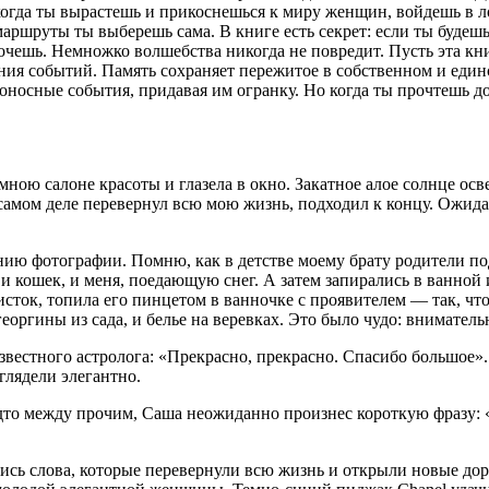
 когда ты вырастешь и прикоснешься к миру женщин, войдешь в ло
ршруты ты выберешь сама. В книге есть секрет: если ты будешь ч
хочешь. Немножко волшебства никогда не повредит. Пусть эта к
ения событий. Память сохраняет пережитое в собственном и еди
оносные события, придавая им огранку. Но когда ты прочтешь до
ною салоне красоты и глазела в окно. Закатное алое солнце осв
самом деле перевернул всю мою жизнь, подходил к концу. Ожидая
ению фотографии. Помню, как в детстве моему брату родители 
 и кошек, и меня, поедающую снег. А затем запирались в ванной
исток, топила его пинцетом в ванночке с проявителем — так, ч
еоргины из сада, и белье на
веревк
ах. Это было чудо: вниматель
звестного астролога: «Прекрасно, прекрасно. Спасибо большое»
глядели элегантно.
дто между прочим, Саша неожиданно произнес короткую фразу: «
лись слова, которые перевернули всю жизнь и открыли новые дор