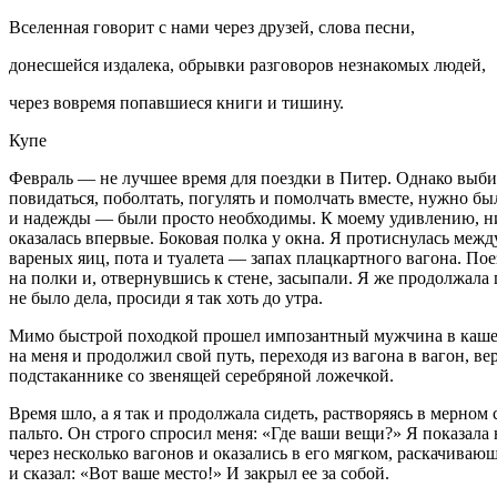
Вселенная говорит с нами через друзей, слова песни,
донесшейся издалека, обрывки разговоров незнакомых людей,
через вовремя попавшиеся книги и тишину.
Купе
Февраль — не лучшее время для поездки в Питер. Однако выбир
повидаться, поболтать, погулять и помолчать вместе, нужно был
и надежды — были просто необходимы. К моему удивлению, никак
оказалась впервые. Боковая полка у окна. Я протиснулась меж
вареных яиц, пота и туалета — запах плацкартного вагона. Пое
на полки и, отвернувшись к стене, засыпали. Я же продолжала
не было дела, просиди я так хоть до утра.
Мимо быстрой походкой прошел импозантный мужчина в кашеми
на меня и продолжил свой путь, переходя из вагона в вагон, в
подстаканнике со звенящей серебряной ложечкой.
Время шло, а я так и продолжала сидеть, растворяясь в мерном
пальто. Он строго спросил меня: «Где ваши вещи?» Я показала 
через несколько вагонов и оказались в его мягком, раскачива
и сказал: «Вот ваше место!» И закрыл ее за собой.