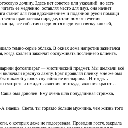
тосовую долину. Здесь нет советов или указаний, но есть
итать ее медленно, оставляя место для пауз, она начнет
нига станет для тебя вдохновением и поданной рукой помощи
нственно правильном порядке, отличном от течения
 конца, все события соединятся в единую связку ключей,
ещало темно-серые облака. В окнах дома напротив зажигался
, когда коллеги закончат обслуживать последнего клиента,
подарили фотоаппарат — мистический предмет. Мы щелкали всё
 и включали красную лампу. Брат проявлял пленку, мне же был
тобы никакой уголок случайно не выныривал. И тогда…
но смотреть и ожидать явления ниоткуда, явления красоты.
. Саша был доволен. Ему очень шла полудлинная стрижка,
А знаешь, Света, ты гораздо больше мужчина, чем жизнь того
оги, о которых даже не подозревала. Проводив гостя, закрыла