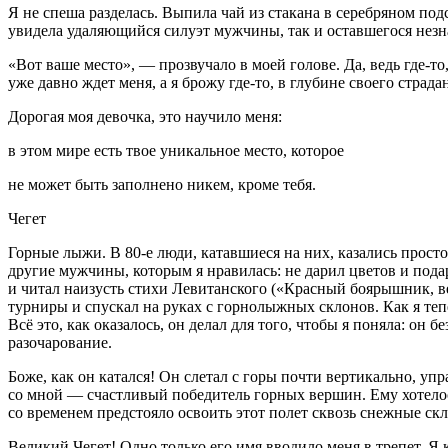
Я не спеша разделась. Выпила чай из стакана в серебряном под
увидела удаляющийся силуэт мужчины, так и оставшегося незн
«Вот ваше место», — прозвучало в моей голове. Да, ведь где-т
уже давно ждет меня, а я брожу где-то, в глубине своего страда
Дорогая моя девочка, это научило меня:
в этом мире есть твое уникальное место, которое
не может быть заполнено никем, кроме тебя.
Чегет
Горные лыжи. В 80-е люди, катавшиеся на них, казались прост
другие мужчины, которым я нравилась: не дарил цветов и пода
и читал наизусть стихи Левитанского («Красный боярышник, в
турниры и спускал на руках с горнолыжных ск
лоно
в. Как я те
Всё это, как оказалось, он делал для того, чтобы я поняла: он
разочарование.
Боже, как он катался! Он слетал с горы почти вертикально, у
со мной — счастливый победитель горных вершин. Ему хотелос
со временем предстояло освоить этот полет сквозь снежные скл
Великий Чегет! Одно только его имя вводило меня в трепет. Я 