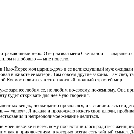
, отражающими небо. Отец назвал меня Светланой — «дарящей св
 теплом и любовью — мне повезло.
 в Нью-Йорке моя царица-дочь и ее великодушный муж ожидали 
овал в животе ее матери. Там совсем другие законы. Там свет, т
вой Космос и явиться в этот плотный, полный страстей мир.
е заранее любим ее, но любим по-своему, по-земному. Она прихо
нту будет открывать для нее Чудо творения.
ыденных вещах, неожиданно проявлялся, и я становилась свидет
ь — «ключ». Я искала и продолжаю искать свои ключи, пробива
ществования и непреодолимое желание делиться.
ие моей девочке и всем, кому посчастливилось родиться женщино
ним как к приключениям, в которых всегда есть тайный смысл. Д