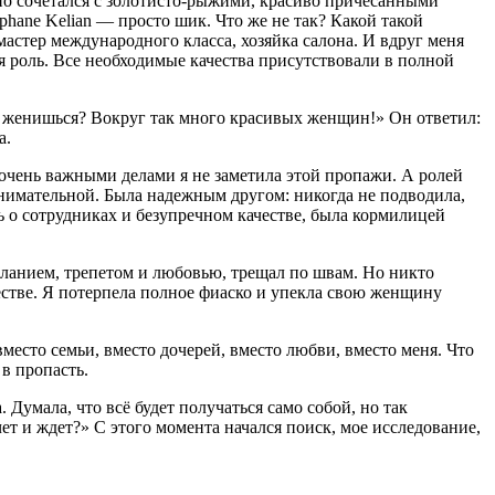
но сочетался с золотисто-рыжими, красиво причесанными
hane Kelian — просто шик. Что же не так? Какой такой
астер международного класса, хозяйка салона. И вдруг меня
ая роль. Все необходимые качества присутствовали в полной
не женишься? Вокруг так много красивых женщин!» Он ответил:
а.
 очень важными делами я не заметила этой пропажи. А ролей
внимательной. Была надежным другом: никогда не подводила,
сь о сотрудниках и безупречном качестве, была кормилицей
ланием, трепетом и любовью, трещал по швам. Но никто
честве. Я потерпела полное фиаско и упекла свою женщину
место семьи, вместо дочерей, вместо любви, вместо меня. Что
 в пропасть.
 Думала, что всё будет получаться само собой, но так
ет и ждет?» С этого момента начался поиск, мое исследование,