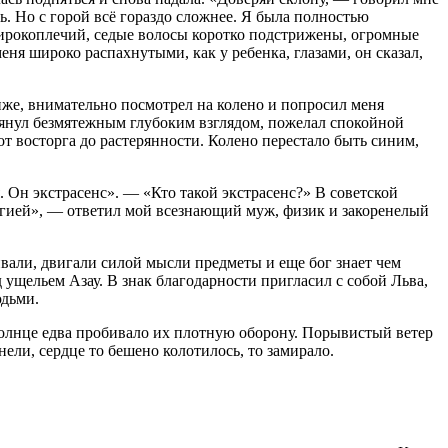
ть. Но с горой всё гораздо сложнее. Я была полностью
ирокоплечий, седые волосы коротко подстрижены, огромные
еня широко распахнутыми, как у ребенка, глазами, он сказал,
иже, внимательно посмотрел на колено и попросил меня
глянул безмятежным глубоким взглядом, пожелал спокойной
т восторга до растерянности. Колено перестало быть синим,
. Он экстрасенс». — «Кто такой экстрасенс?» В советской
ергией», — ответил мой всезнающий муж, физик и закоренелый
ивали, двигали силой мысли предметы и еще бог знает чем
ущельем Азау. В знак благодарности пригласил с собой Льва,
юдьми.
олнце едва пробивало их плотную оборону. Порывистый ветер
ели, сердце то бешено колотилось, то замирало.