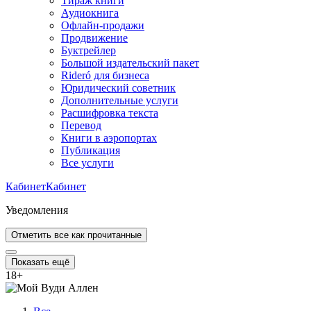
Тираж книги
Аудиокнига
Офлайн-продажи
Продвижение
Буктрейлер
Большой издательский пакет
Rideró для бизнеса
Юридический советник
Дополнительные услуги
Расшифровка текста
Перевод
Книги в аэропортах
Публикация
Все услуги
Кабинет
Кабинет
Уведомления
Отметить все как прочитанные
Показать ещё
18
+