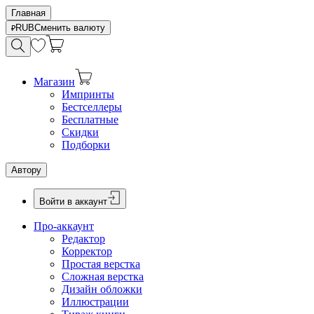
Главная
RUB
Сменить валюту
Магазин
Импринты
Бестселлеры
Бесплатные
Скидки
Подборки
Автору
Войти в аккаунт
Про-аккаунт
Редактор
Корректор
Простая верстка
Сложная верстка
Дизайн обложки
Иллюстрации