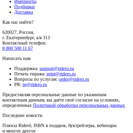
Импринты
Подборки
Доставка
Как нас найти?
620027
,
Россия
,
г. Екатеринбург, а/я 313
Контактный телефон
:
8 800 500 11 67
Написать нам
Поддержка
:
support@ridero.ru
Печать тиража
:
print@ridero.ru
Вопросы по услугам
:
order@ridero.ru
PR
:
pr@ridero.ru
Предоставляя персональные данные по указанным
контактным данным, вы даёте своё согласие на условиях,
определенных
Политикой обработки персональных данных
Последние новости
Плюсы Rideró, ISBN в подарок, буктрейлеры, вебинары
и многое другое