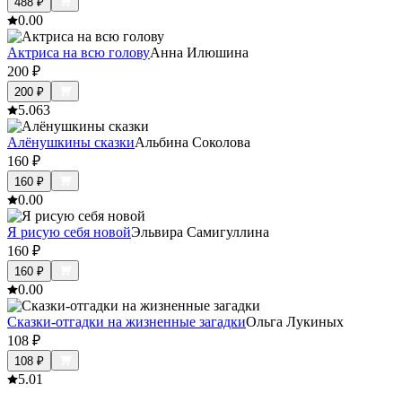
488
₽
0.0
0
Актриса на всю голову
Анна Илюшина
200
₽
200
₽
5.0
63
Алёнушкины сказки
Альбина Соколова
160
₽
160
₽
0.0
0
Я рисую себя новой
Эльвира Самигуллина
160
₽
160
₽
0.0
0
Сказки-отгадки на жизненные загадки
Ольга Лукиных
108
₽
108
₽
5.0
1