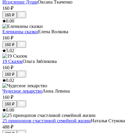
Исцеление Души
Оксана Ткаченко
160
₽
160
₽
0.0
0
Еленкины сказки
Елена Волкова
160
₽
160
₽
5.0
2
19 Сказок
Ольга Зябликова
160
₽
160
₽
0.0
2
Чудесное лекарство
Анна Левина
160
₽
160
₽
0.0
0
25 принципов счастливой семейной жизни
Наталья Стукова
488
₽