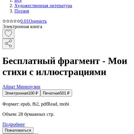
Все
Художественная литература
Поэзия
0.0
1
Оценить
Электронная книга
Бесплатный фрагмент - Мои
стихи с иллюстрациями
Айрат Минихузин
Электронная
100
₽
Печатная
501
₽
Формат:
epub, fb2, pdfRead, mobi
Объем:
28
бумажных стр.
Подробнее
Пожаловаться