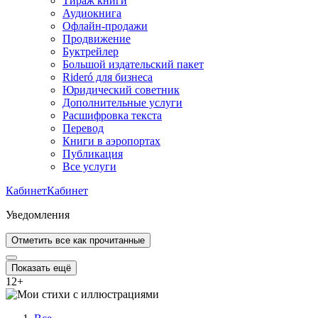
Тираж книги
Аудиокнига
Офлайн-продажи
Продвижение
Буктрейлер
Большой издательский пакет
Rideró для бизнеса
Юридический советник
Дополнительные услуги
Расшифровка текста
Перевод
Книги в аэропортах
Публикация
Все услуги
Кабинет
Кабинет
Уведомления
Отметить все как прочитанные
Показать ещё
12
+