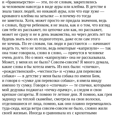
и «браконьерство» — эти, по ее словам, закреплялись
за человеком навсегда в виде ауры или клейма. В детстве я
знала таких людей, но никакой ауры, или что еще хуже —
кровавого клейма на затылке — я почему-то тогда
не заметила. Хотя, может просто не придала значения, ведь
о словах, будучи ребенком, я не знала, как и о том, что взгляд
сам тебе их расскажет, по цепочке али как, но расскажет,
может не сразу и не в день знакомства, но через десять лет ты
будешь знать всю их подноготную, даже если сам этого
не хочешь. По ее словам, так люди и расстаются — начинают
видеть то, чего не хотели, ведь некоторые «капризули» — так
она тоже говорила, слово в слово, — прячутся в человеке
очень долго. Но о моих «капризулях» она не рассказывала.
Может, у меня их не было? Совсем-совсем? Я много думала,
какие слова я бы хотела иметь. Из них были: «спички»,
«рождественский», «честность» и «сумка для перевозки
собаки» — в детстве у меня была собака по имени Бим,
и говоря о «сумке для перевозки собаки», я имела ввиду
именно ту сумку. Говоря о «спичках» — те спички, которыми
мой дедушка поджигал «печку-прачку», а следом и свои
крепкие
сигар
еты. Я помню те
летн
ие дни. Я помню, как грея
задницу на теплой скамейке, смотрела на свои волоски,
отделившиеся от лица, помню, как они плавно перемещались
туда-сюда, когда ветра совсем-совсем не было, словно жили
своей жизнью. Иногда я сравнивала их с крохотными