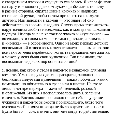
с квадратиком жвачки и смущенно улыбалась. Я клала фантик
на парту и «сколопендра» с «пауком» разбегались по нему
в разные стороны, спрятавшись в крючках и надписях
из гелиевой ручки, чтобы потом приклеиться к кому-то
другому. Или заползти в карман — кто знает? И оно
действительно кого-то находило. Спустя время этот «кто-то»
вдруг начинал любить насекомых, как и моя давняя школьная
подруга. Иногда мне не хватает ее жвачек и «кузнечиков» —
возможно, эти слова ко мне все-таки пристали, а «жвачка»
и «ириска» — в особенности. Одно из моих первых детских
воспоминаний относилось к «кузнечикам» —
возможно
, оно
все-таки от меня перебежало, когда та передавала мне жвачку,
а может, у меня были свои кузнечики. Так или иначе, это
воспоминание до сих пор остается со мной.
Я помню, как стою у стола в какой-то незнакомой для меня
комнате. У меня в руках детская раскраска, заполненная
безликими силуэтами кузнечиков — каких побольше, каких
поменьше, но обязательно в траве или в цветах. На столе
лежали четыре маркера — желтый, зеленый, розовый
и оранжевый. Из них я воспользовалась двумя, зеленым
и желтым. Воспоминание оставило после себя ощущение
чуждости и какой-то зыбкости происходящего, будто того
кусочка моей памяти никогда не было в действительности.
Будто бы то — сон, а значит, они мне когда-то действительно