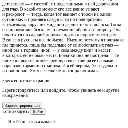
детективах — с газетой, с проделанными в ней дырочками
для глаз. В какой-то момент его все равно узнают
и раскроют — тогда, когда тот выйдет с тобой на одной
остановке, и пройдясь след в след по подворотням
и закоулкам, вдруг неожиданно дернет тебя за волосы. Тогда
его прохудившейся карман нечаянно обронит
папирос
у. Она
покатится по садовой дорожке прямо к порогу твоего дома.
Взяв ее в руки, ты все
поймешь
. Именно поэтому я прятала ее
где придется, лишь бы подальше от ее любопытных глаз —
иной раз в горшке, иной — у себя между книг и кассет,
в которых ей не было места. Боевики она не смотрела — те
плохо влияли на пищеварение, и еще, говоря ее словами,
нарушали гармонию с миром. И я ей верила, безраздельно
и полностью. Хотя все еще не до конца понимала.
Здесь есть иллюстрация
Зарегистрируйтесь или войдите, чтобы увидеть ее и другие
изображения
Зарегистрироваться
Есть аккаунт?
Войти
— Я тебе не рассказывала?