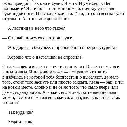
было правдой. Так оно и будет.
И есть. И уже было.
Вы
понимаете? Я лично — нет. Я понимаю, почему у нее две
руки и две ноги. И о словах кое-что. И то, что она всегда будет
отдельно
. А этого мне достаточно.
— А лестница в небо что такое?
— Слушай, почемучка, отстань уже.
— Это дорога в будущее, в прошлое или в ретрофутуризм?
— Хорошо что о настоящем не спросила.
О настоящем я все-таки кое-что понимала. Все-таки, мы все
в нем живем. И не живем тоже — все равно что жить
в избушке, из которой тебя беспрестанно выселяют, да мало
того, стоит тебе заснуть или просто закрыть глаза — бац, и ты
на новом месте, словно и не было того, что было вчера или
даже секунду назад. А может, его и действительно не было,
может, все это нам только кажется, а избушка как стояла, так
и стоит?
— Так куда же?
—
Куда хочешь
.