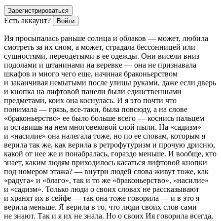
Зарегистрироваться
Есть аккаунт?
Войти
Ия просыпалась раньше солнца и облаков — может, любила
смотреть за их сном, а может, страдала бессонницей или
сущностями, переодетыми в ее одежды. Они висели вниз
подолами и штанинами на
веревк
е — она не признавала
шкафов и много чего еще, начиная браконьерством
и заканчивая немытыми после улицы руками, даже если дверь
и кнопка на лифтовой панели были единственными
предметами, коих она коснулась. И я это почти что
понимала —
грязь, все-таки, была повсюду
, а на слове
«браконьерство» ее было больше всего — коснись пальцем
и оставишь на нем многовековой слой пыли. На «
садизм
»
и «
насил
ие» она налегала тоже, но по ее словам, которым я
верила так же, как верила в ретрофутуризм и прочую дрисню,
какой от нее же и понабралась, гораздо меньше. И вообще, кто
знает, каким людям приходилось касаться лифтовой кнопки
под номером этажа? — внутри людей слова живут тоже, как
«радуга» и «благо», так и то же «браконьерство», «
насил
ие»
и «
садизм
». Только люди о своих словах не рассказывают
и хранят их в сейфе — так она тоже говорила — и в это я
верила меньше. Я верила в то, что люди своих слов сами
не знают. Так и я их не знала. Но о своих Ия говорила всегда,