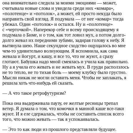
она внимательно следила за моими эмоциями — может,
считывала новые слова и увидела среди них «комара»,
«полотенце» и «потолок», а может, ей просто некуда было
направить свой взгляд. Я подумала — от нее «комар» тогда
убежал. Один «потолок» и остался. Ну и «полотенце»
с «черточкой». Наперекор себе и всему происходящему я
подумала о Биме, и о том, как тот ловил мух, а потом долго-
долго жевал их передними зубами, задирая голову к небу. Я
вытянула шею. Наше секундное сходство ощущалось во мне
чем-то удивительно волнующим. Я вспомнила, как сама
жевала и йогурт, и кашу, и все то, что не жуют, а сразу
глотают. Бабушка надо мной смеялась и учила как правильно.
Ну а я учила его жевать и не жевать мух. В груди расползлось
не то тепло, не то тихая боль — моему клубку было грустно.
Мысли никак не могли оставить меня. Чтобы не заплакать, я
решила хоть что-нибудь ей сказать.
— А что такое ретрофутуризм?
Пока она выдерживала паузу, ее желтые ресницы трепал
ветер. Я думала о том, что комочки в манной каше все-таки
жуют. И я еле сдержалась, чтобы не составить список всего
того, что можно жевать — так я успокаивалась.
— Это то как люди из прошлого представляли будущее.