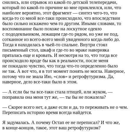
снились, или отрывок из какой-то детской телепередачи,
который по какой-то причине ко мне приклеился, или, что
наиболее вероятно, этот фрагмент — синтез чего-то, что
когда-то со мной все-таки происходило, что впоследствии
было сильно искажено чем-то другим. Иными словами, то
воспоминание было похоже на лоскутное одеяло
с пододеяльником, лежащим где-то рядом, но уже не
под
,
сотканное из всего-всего мной увиденного когда-либо
до
.
Тогда я находилась в чьей-то спальне. Внутри стоял
письменный стол, шкаф и где-то во мраке наверняка
пряталась еще и кровать. И несмотря на то, что тогда все
происходило вроде бы как в реальности, после меня
не покидало чувство, что тогда
что-то
определенно было
не так
. А вот что, я в тот момент понять не могла. Наверное,
потому что не знала Ию, «слов» и ретрофутуризма. Да,
наверное, дело все-таки было в этом.
— А если бы ты все-таки стала птицей,
или жуком
, —
поправила она меня тут же, — ты бы не пожалела?
— Скорее всего нет, а даже если и да, то переживать не о чем.
Переписать историю время всегда найдется.
Я задумалась. А почему Остап ее не переписал? И что же,
в конце-концов, такое, этот ваш ретрофутуризм?