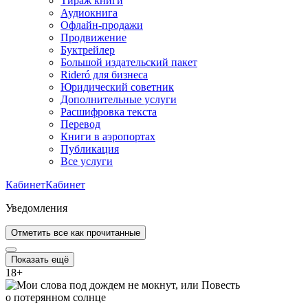
Тираж книги
Аудиокнига
Офлайн-продажи
Продвижение
Буктрейлер
Большой издательский пакет
Rideró для бизнеса
Юридический советник
Дополнительные услуги
Расшифровка текста
Перевод
Книги в аэропортах
Публикация
Все услуги
Кабинет
Кабинет
Уведомления
Отметить все как прочитанные
Показать ещё
18
+