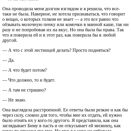
Она проводила меня долгим взглядом и я решила, что все-
таки не была. Наверное, не хотела признаваться, что говорит
о вещах, о которых толком не знает — а это все равно что
обзывать молочную пенку или комочки в манной каше, так ни
разу и не попробовав их на вкус. Но она была бы права. Так
что я поверила ей и в этот раз, как поверила бы в любой
другой.
— А что с этой лестницей делать? Просто подняться?
— Да.
— А что будет потом?
— Что должно, то и будет.
— А там не страшно?
— Не знаю.
Она выглядела расстроенной. Ее ответы были резкие и как бы
через силу, словно для того, чтобы мне их отдать, ей нужно
было отнять их у кого-то другого. Я представила, как она
заглядывает Биму в пасть и он откусывает ей мизинец, как
когда-то откусил его мне. Но мух я у него не отбирала.