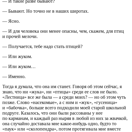
— И такие разве бывают?
— Бывают. Но точно не в наших широтах.
— Ясно.
— И для человека они менее опасны, чем, скажем, для птиц
и прочей мелочи.
— Получается, тебе надо стать птицей?
— Или жуком.
— Или жуком…
— Именно.
Тогда я думала, что она им станет. Говоря об этом сейчас, я
знаю, что ни «жука», ни «птицы» среди ее слов не было.
«Лестница» все же была —
а среди моих?
— но об этом чуть
позже. Слово «насекомые», а с ним и «жук», «гусеница»
и «бабочка», больше всего подходили моей старой школьной
подруге. Казалось, что они были рассованы у нее
по карманам, и каждый раз ныряя в любой из них за жвачкой,
она случайно доставала мне какое-нибудь одно, будто то
«паук» или «сколопендра», потом протягивала мне вместе