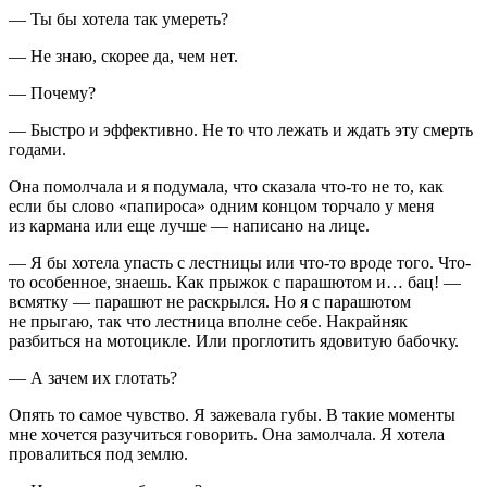
— Ты бы хотела так умереть?
— Не знаю, скорее да, чем нет.
— Почему?
— Быстро и эффективно. Не то что лежать и ждать эту смерть
годами.
Она помолчала и я подумала, что сказала что-то не то, как
если бы слово «
папирос
а» одним концом торчало у меня
из кармана или еще лучше — написано на лице.
— Я бы хотела упасть с лестницы или что-то вроде того. Что-
то особенное, знаешь. Как прыжок с парашютом и… бац! —
всмятку — парашют не раскрылся. Но я с парашютом
не прыгаю, так что лестница вполне себе. Накрайняк
разбиться на мотоцикле. Или проглотить ядовитую бабочку.
— А зачем их глотать?
Опять то самое чувство. Я зажевала губы. В такие моменты
мне хочется разучиться говорить. Она замолчала. Я хотела
провалиться под землю.