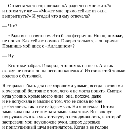
— Он меня часто спрашивал: «А ради чего мне жить?»
и потом тут же — «Может мне прямо сейчас из окна
выпрыгнуть?» И угадай что я ему отвечала?
— Что?
— «Ради всего святого». Это было феерично. Но он, похоже,
не понял. Как сейчас помню. Говорю только я, а он кричит.
Помнишь мой диск с «Алладином»?
— Ну.
— Его тоже забрал. Говорил, что похож на него. А я так
скажу: не похож он на него ни капельки! Из схожестей только
родство с бутылкой.
Я старалась быть для нее хорошими ушами, всегда готовыми
к очередной болтовне о том, чего я не могла понять. Смотря
куда угодно, кроме моего лица, она, похоже, даже
и не допускала и мысли о том, что ее слова во мне
разбегались, так и не найдя смысл. Но я молчала. Потом
замолкала она и ее комната замолкала тоже. Все вокруг
погружалось в какую-то тягучую неподвижность, в которой
застревали мои неуклюжие руки, шорох деревьев
и приглушенный шум вентилятора. Когда в ее голове