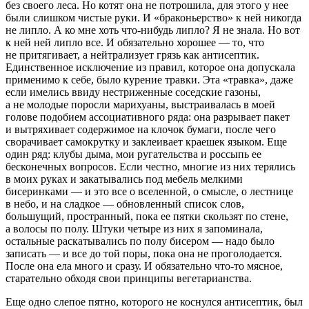
без своего леса. Но котят она не потрошила, для этого у нее
были слишком чистые руки. И «браконьерство» к ней никогда
не липло. А ко мне хоть что-нибудь липло? Я не знала. Но вот
к ней ней липло все. И обязательно хорошее — то, что
не притягивает, а нейтрализует грязь как антисептик.
Единственное исключение из правил, которое она допускала
применимо к себе, было курение
травк
и. Эта «
травк
а», даже
если имелись ввиду нестриженные соседские газоны,
а не молодые поросли
марих
уаны, выстраивалась в моей
голове подобием ассоциативного ряда: она разрывает пакет
и вытряхивает содержимое на клочок бумаги, после чего
сворачивает самокрутку и заклеивает краешек языком. Еще
один ряд: клубы дыма, мои ругательства и россыпь ее
бесконечных вопросов. Если честно, многие из них терялись
в моих руках и закатывались под мебель мелкими
бисеринками — и это все о
вселенной
, о
смысле
, о
лестнице
в небо
, и на сладкое — обновленный список слов,
большущий, пространный, пока ее пятки скользят по стене,
а волосы по полу. Штуки четыре из них я запоминала,
остальные раскатывались по полу бисером — надо было
записать — и все до той поры, пока она не проголодается.
После она ела много и сразу. И обязательно что-то мясное,
старательно обходя свои принципы вегетарианства.
Еще одно слепое пятно, которого не коснулся антисептик, был