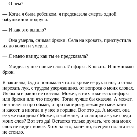
— О чем?
— Когда я была ребенком, я предсказала смерть одной
бабушкиной подруги.
— И как это вышло?
— Она умерла, снимая брюки. Села на кровать, приспустила
их до колен и умерла.
— Я имею ввиду, как ты ее предсказала?
— Увидела у нее новые слова. Инфаркт. Кровать. И немножко
брюк.
Я закивала, будто понимала что-то кроме ее рук и ног, и стала
нарезать лук, с трудом удержавшись от вопроса о моих словах.
Ия бы все равно не сказала. Может, в них тоже есть инфаркт
или брюки или что похуже. Тогда лучше бы сказала. А может,
она знает и про обман, и про
папирос
у, лежащую меж книг
и кассет, а иногда и у нее в горшке. Вот это да. А может, она
ее уже находила? Может, и «обман», и «
папирос
а» уже среди
моих слов? Вот это да! Остается только думать, что она моих
слов не видит вовсе. Хотя на это, конечно, всецело полагаться
не стоило.