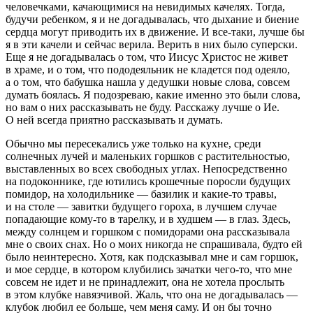
человечками, качающимися на невидимых качелях. Тогда,
будучи ребенком, я и не догадывалась, что дыхание и биение
сердца могут приводить их в движение. И все-таки, лучше бы
я в эти качели и сейчас верила. Верить в них было суперски.
Еще я не догадывалась о том, что Иисус Христос не живет
в храме, и о том, что пододеяльник не кладется под одеяло,
а о том, что бабушка нашла у дедушки новые слова, совсем
думать боялась. Я подозреваю, какие именно это были слова,
но вам о них рассказывать не буду. Расскажу лучше о Ие.
О ней всегда приятно рассказывать и думать.
Обычно мы пересекались уже только на кухне, среди
солнечных лучей и маленьких горшков с растительностью,
выставленных во всех свободных углах. Непосредственно
на подоконнике, где ютились крошечные поросли будущих
помидор, на холодильнике — базилик и какие-то травы,
и на столе — завитки будущего гороха, в лучшем случае
попадающие кому-то в тарелку, и в худшем — в глаз. Здесь,
между солнцем и горшком с помидорами она рассказывала
мне о своих снах. Но о моих никогда не спрашивала, будто ей
было неинтересно. Хотя, как подсказывал мне и сам горшок,
и мое сердце, в котором клубились зачатки чего-то, что мне
совсем не идет и не принадлежит, она не хотела прослыть
в этом клубке навязчивой. Жаль, что она не догадывалась —
клубок любил ее больше, чем меня саму. И он бы точно