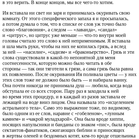
в это верить. В конце концов, мы все чего-то хотим.
Ия вставала ни свет ни заря и принималась окуривать свою
комнату. От этого специфического запаха я и просыпалась,
а потом думала о том, что в списке ее слов уж точно было
слово «благовония», а следом — «лаванда», «сандал»
и «цитрус», но цитрус уже меньше —
что-то внутри моей
головы
считало это слово к ней неприменимым. Я вставала
и шла мыть руки, чтобы на них не копилась
грязь
, а вслед
за ней — «
насил
ие», «
садизм
» и «браконьерство». Грязь и эти
слова существовали в какой-то непонятной для меня
соотнесенности, которую можно было читать в обе
стороны — так они тяготели к грязи, а сама грязь была равна
их появлению. После окуривания Ия поливала цветы — у них
этих
слов тоже не должно было быть — и набирала ванну.
Она почти никогда не принимала душ — любила, когда вода
обступала ее со всех сторон. Пару раз я заходила к ней
во время этих процедур, и в каждый из разов заставала ее
лежащей на воде вниз лицом. Она называла это «исцелением
астрального тела». Само это выражение тоже, по видимому,
было одним из ее слов, наравне с «гобеленом», «лунным
камнем» и «чакрой муладхарой». Она была вроде хиппи,
носящих напульсники и банданы со знаком «пис», была вроде
сектантов-фанатиков, сжигающих библии и приносящих
в жертвы оленей и бездомных котят, кем-то вроде отшельника