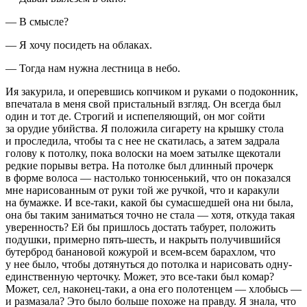
— В смысле?
— Я хочу посидеть на облаках.
— Тогда нам нужна лестница в небо.
Ия за
курил
а, и оперевшись копчиком и руками о подоконник,
впечатала в меня свой пристальный взгляд. Он всегда был
один и тот де. Строгий и испепеляющий, он мог сойти
за орудие убийства. Я положила
сигар
ету на крышку стола
и проследила, чтобы та с нее не скатилась, а затем задрала
голову к потолку, пока волоски на моем затылке щекотали
редкие порывы ветра. На потолке был длинный прочерк
в форме волоса — настолько тонюсенький, что он показался
мне нарисованным от руки той же ручкой, что и каракули
на бумажке. И все-таки, какой бы сумасшедшей она ни была,
она бы таким заниматься точно не стала — хотя, откуда такая
уверенность? Ей бы пришлось достать табурет, положить
подушки, примерно пять-шесть, и накрыть получившийся
бутерброд банановой кожурой и всем-всем барахлом, что
у нее было, чтобы дотянуться до потолка и нарисовать одну-
единственную черточку. Может, это все-таки был комар?
Может, сел, наконец-таки, а она его полотенцем — хлобысь —
и размазала? Это было больше похоже на правду. Я знала, что