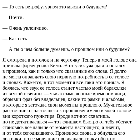
— То есть ретрофутуризм это мысли о будущем?
— Почти.
— Очень уклончиво.
— Как есть.
— А ты о чем больше думаешь, о прошлом или о будущем?
Я смотрела в потолок и на черточку. Теперь в моей голове она
приняла форму усика Бима. Этот усик уже давно остался
в прошлом, как и только что сказанные ею слова. Я долго
не могла оправдать свою нервную потребность в ее голосе
и словах.
Кажется, в тот момент я все-таки это поняла.
Я
боялась, что звук ее голоса станет частью моей барахолки
из всякой всячины — чьи-то замыленные временем лица,
обрывки фраз без владельцев, какие-то рамки и альбомы,
в которые я заточала свои моменты прошлого. Мучительное
расстояние от настоящего к прошлому имело в моей голове
вид короткого пунктира. Вроде вот-вот схватишь,
но не дотягиваешься — тот слишком быстро от тебя убегает,
становясь все дальше от момента настоящего, а значит,
и от тебя сегодняшнего. Произнося слова, я обнуляла его
до точки, но ее молчание превращало точку обратно