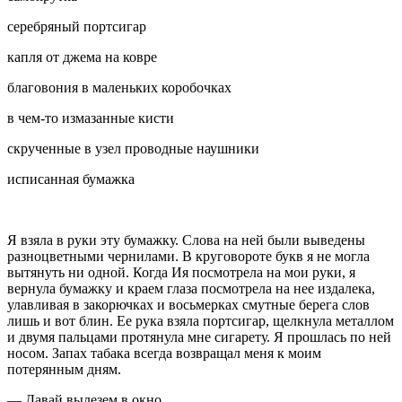
серебряный портсигар
капля от джема на ковре
благовония в маленьких коробочках
в чем-то измазанные кисти
скрученные в узел проводные наушники
исписанная бумажка
Я взяла в руки эту бумажку. Слова на ней были выведены
разноцветными чернилами. В круговороте букв я не могла
вытянуть ни одной. Когда Ия посмотрела на мои руки, я
вернула бумажку и краем глаза посмотрела на нее издалека,
улавливая в закорючках и восьмерках смутные берега слов
лишь
и
вот блин
. Ее рука взяла порт
сигар
, щелкнула металлом
и двумя пальцами протянула мне
сигар
ету. Я прошлась по ней
носом. Запах
табак
а всегда возвращал меня к моим
потерянным дням.
— Давай вылезем в окно.