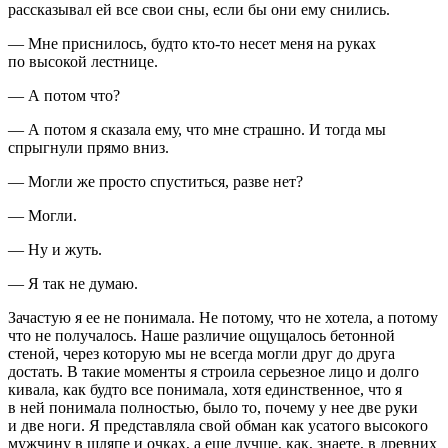
рассказывал ей все свои сны, если бы они ему снились.
— Мне приснилось, будто кто-то несет меня на руках
по высокой лестнице.
— А потом что?
— А потом я сказала ему, что мне страшно. И тогда мы
спрыгнули прямо вниз.
— Могли же просто спуститься, разве нет?
— Могли.
— Ну и жуть.
— Я так не думаю.
Зачастую я ее не понимала. Не потому, что не хотела, а потому
что не получалось. Наше различие ощущалось бетонной
стеной, через которую мы не всегда могли друг до друга
достать. В такие моменты я строила серьезное лицо и долго
кивала, как будто все понимала, хотя единственное, что я
в ней понимала полностью, было то, почему у нее две руки
и две ноги. Я представляла свой обман как усатого высокого
мужчину в шляпе и очках, а еще лучше, как, знаете, в древних