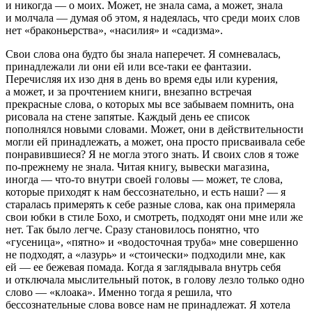
и никогда — о моих. Может, не знала сама, а может, знала
и молчала — думая об этом, я надеялась, что среди моих слов
нет «браконьерства», «
насил
ия» и «
садизм
а».
Свои слова она будто бы знала наперечет. Я сомневалась,
принадлежали ли они ей или все-таки ее фантазии.
Перечисляя их изо дня в день во время еды или курения,
а может, и за прочтением книги, внезапно встречая
прекрасные слова, о которых мы все забываем помнить, она
рисовала на стене запятые. Каждый день ее список
пополнялся новыми словами. Может, они в действительности
могли ей принадлежать, а может, она просто присваивала себе
понравившиеся? Я не могла этого знать. И своих слов я тоже
по-прежнему не знала. Читая книгу, вывески магазина,
иногда — что-то внутри своей головы —
может, те слова,
которые приходят к нам бессознательно, и есть наши?
— я
старалась примерять к себе разные слова, как она примеряла
свои юбки в стиле Бохо, и смотреть, подходят они мне или же
нет. Так было легче. Сразу становилось понятно, что
«гусеница», «пятно» и «водосточная труба» мне совершенно
не подходят, а «лазурь» и «стоически» подходили мне, как
ей — ее бежевая помада. Когда я заглядывала внутрь себя
и отключала мыслительный поток, в голову лезло только одно
слово — «клоака». Именно тогда я решила, что
бессознательные слова вовсе нам не принадлежат. Я хотела