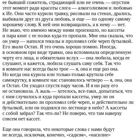
ее бывший сожитель, страдающий или не очень — опустим
этот момент ради красоты слога —
алкогол
измом и любовью
к Ие. Они часто
курил
и
травк
у, рисовали на стенах, дрались,
выбивали друг из друга любовь, и еще — по одному самому
хорошему слову. К ней они возвращались, а к нему — нет.
Не знаю, что
именно
между ними произошло, но кассеты
и пара книг с ее полки куда-то пропали. Мне она сказала, что
он умер — напился
текил
ы и проломил себе череп бутылкой.
Его звали Остап. Я это очень хорошо помню. Иногда,
в основном при виде
травк
и, она вспоминала определенную
черту его лица, и обязательно вслух — она любила, когда ее
слушают, и кажется, любила слушать саму себя. Так что
в комнате нас всегда было трое — я, она и еще раз она.
Но когда она
курил
а или только-только крутила себе
самокрутку, в комнате нас становилось четверо — я, она, она
и Остап. Он уходил спустя пару часов. И я ни разу его
не остановила. А жаль — хотелось, все-таки, допытаться, что
с ним случилось и куда пропали кассеты, умер ли он
и действительно ли проломил себе череп, и действительно ли
бутылкой, или он поднялся по
лестнице в небо
? А кассеты
с собой забрал? Так что-ли? Не поверю, что там наверху
совсем нет кассет.
Еще она говорила, что некоторые слова с нами будут
не всегда, исключая, конечно, «
садизм
», «
насил
ие»