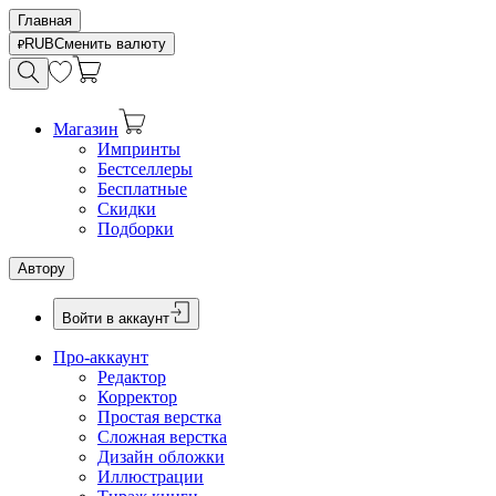
Главная
RUB
Сменить валюту
Магазин
Импринты
Бестселлеры
Бесплатные
Скидки
Подборки
Автору
Войти в аккаунт
Про-аккаунт
Редактор
Корректор
Простая верстка
Сложная верстка
Дизайн обложки
Иллюстрации