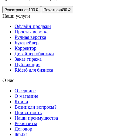
Электронная
100
₽
Печатная
490
₽
Наши услуги
Офлайн-продажи
Простая верстка
Ручная верстка
Буктрейлер
Корректор
Дизайнер обложки
Заказ тиража
Публикация
Rideró для бизнеса
О нас
О сервисе
О магазине
Книги
Возникли вопросы?
Приватность
Наши преимущества
Реквизиты
Договор
llm.txt