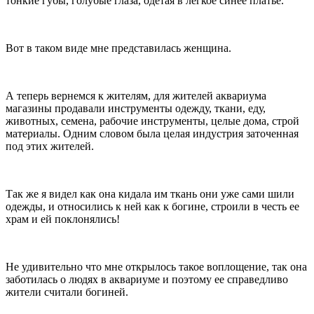
тонкие губы, голубые глаза, одетая в легкое синее платье.
Вот в таком виде мне представилась женщина.
А теперь вернемся к жителям, для жителей аквариума
магазины продавали инструменты одежду, ткани, еду,
животных, семена, рабочие инструменты, целые дома, строй
материалы. Одним словом была целая индустрия заточенная
под этих жителей.
Так же я видел как она кидала им ткань они уже сами шили
одежды, и относились к ней как к богине, строили в честь ее
храм и ей поклонялись!
Не удивительно что мне открылось такое воплощение, так она
заботилась о людях в аквариуме и поэтому ее справедливо
жители считали богиней.