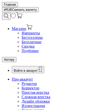
Главная
RUB
Сменить валюту
Магазин
Импринты
Бестселлеры
Бесплатные
Скидки
Подборки
Автору
Войти в аккаунт
Про-аккаунт
Редактор
Корректор
Простая верстка
Сложная верстка
Дизайн обложки
Иллюстрации