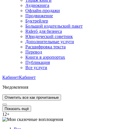
Тираж книги
Аудиокнига
Офлайн-продажи
Продвижение
Буктрейлер
Большой издательский пакет
Rideró для бизнеса
Юридический советник
Дополнительные услуги
Расшифровка текста
Перевод
Книги в аэропортах
Публикация
Все услуги
Кабинет
Кабинет
Уведомления
Отметить все как прочитанные
Показать ещё
12
+