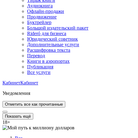
Тираж книги
Аудиокнига
Офлайн-продажи
Продвижение
Буктрейлер
Большой издательский пакет
Rideró для бизнеса
Юридический советник
Дополнительные услуги
Расшифровка текста
Перевод
Книги в аэропортах
Публикация
Все услуги
Кабинет
Кабинет
Уведомления
Отметить все как прочитанные
Показать ещё
18
+