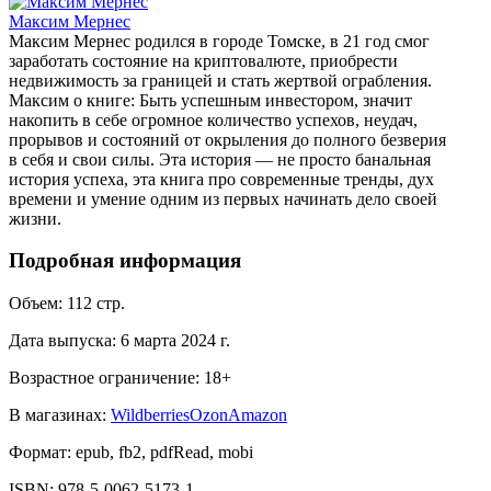
Максим Мернес
Максим Мернес родился в городе Томске, в 21 год смог
заработать состояние на криптовалюте, приобрести
недвижимость за границей и стать жертвой ограбления.
Максим о книге: Быть успешным инвестором, значит
накопить в себе огромное количество успехов, неудач,
прорывов и состояний от окрыления до полного безверия
в себя и свои силы. Эта история — не просто банальная
история успеха, эта книга про современные тренды, дух
времени и умение одним из первых начинать дело своей
жизни.
Подробная информация
Объем:
112
стр.
Дата выпуска:
6 марта 2024 г.
Возрастное ограничение:
18
+
В магазинах:
Wildberries
Ozon
Amazon
Формат:
epub, fb2, pdfRead, mobi
ISBN:
978-5-0062-5173-1