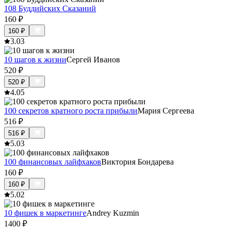
108 Буддийских Сказаний
160
₽
160
₽
3.0
3
10 шагов к жизни
Сергей Иванов
520
₽
520
₽
4.0
5
100 секретов кратного роста прибыли
Мария Сергеева
516
₽
516
₽
5.0
3
100 финансовых лайфхаков
Виктория Бондарева
160
₽
160
₽
5.0
2
10 фишек в маркетинге
Andrey Kuzmin
1400
₽