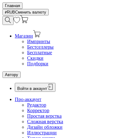
Главная
RUB
Сменить валюту
Магазин
Импринты
Бестселлеры
Бесплатные
Скидки
Подборки
Автору
Войти в аккаунт
Про-аккаунт
Редактор
Корректор
Простая верстка
Сложная верстка
Дизайн обложки
Иллюстрации