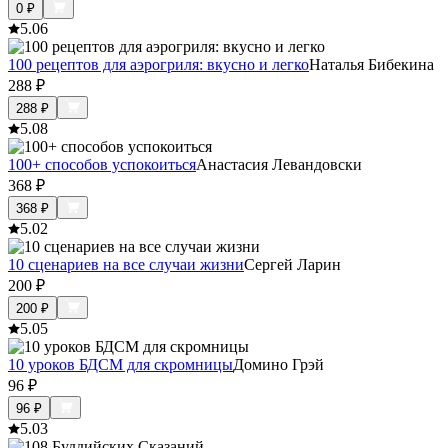
0
₽
5.0
6
100 рецептов для аэрогриля: вкусно и легко
Наталья Бибекина
288
₽
288
₽
5.0
8
100+ способов успокоиться
Анастасия Левандовски
368
₽
368
₽
5.0
2
10 сценариев на все случаи жизни
Сергей Ларин
200
₽
200
₽
5.0
5
10 уроков БДСМ для скромницы
Домино Грэй
96
₽
96
₽
5.0
3