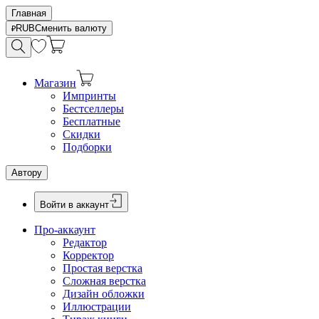
Главная
RUB
Сменить валюту
Магазин
Импринты
Бестселлеры
Бесплатные
Скидки
Подборки
Автору
Войти в аккаунт
Про-аккаунт
Редактор
Корректор
Простая верстка
Сложная верстка
Дизайн обложки
Иллюстрации