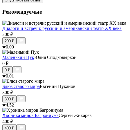
Опубликовать отзыв
Рекомендуемые
Диалоги и встречи: русский и американский театр ХХ века
200
₽
200
₽
0.0
0
Маленький Пук
Юлия Сподковыркой
0
₽
0
₽
0.0
1
Блюз старого мира
Евгений Цуканов
300
₽
300
₽
4.5
2
Хроника миров Багрониума
Сергей Жихарев
400
₽
400
₽