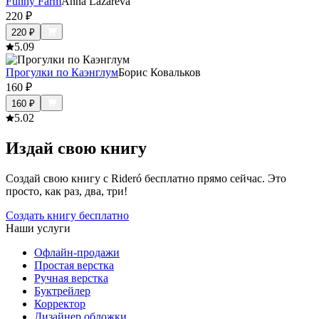
Funny Farm
Anna Lazareva
220
₽
220
₽
5.0
9
Прогулки по Каэнглум
Борис Ковальков
160
₽
160
₽
5.0
2
Издай свою книгу
Создай свою книгу с Rideró бесплатно прямо сейчас. Это
просто, как раз, два, три!
Создать книгу бесплатно
Наши услуги
Офлайн-продажи
Простая верстка
Ручная верстка
Буктрейлер
Корректор
Дизайнер обложки