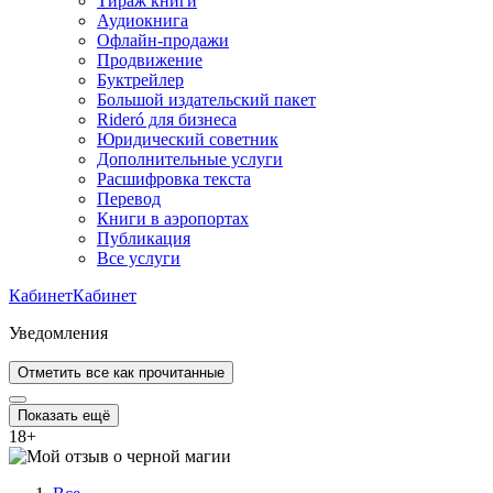
Тираж книги
Аудиокнига
Офлайн-продажи
Продвижение
Буктрейлер
Большой издательский пакет
Rideró для бизнеса
Юридический советник
Дополнительные услуги
Расшифровка текста
Перевод
Книги в аэропортах
Публикация
Все услуги
Кабинет
Кабинет
Уведомления
Отметить все как прочитанные
Показать ещё
18
+