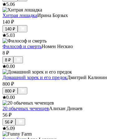
5.0
6
Хитрая лошадка
Ирина Борзых
140
₽
140
₽
5.0
3
Философ и смерть
Номен Нескио
8
₽
8
₽
0.0
0
Домашний хорек и его предок
Дмитрий Калинин
800
₽
800
₽
0.0
0
20 обычных чеченцев
Алихан Динаев
56
₽
56
₽
5.0
9