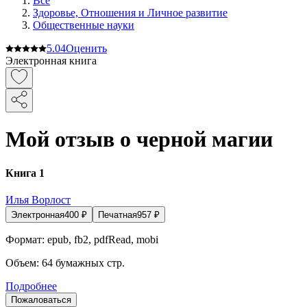
Все
Здоровье, Отношения и Личное развитие
Общественные науки
5.0
4
Оценить
Электронная книга
Мой отзыв о черной магии
Книга 1
Илья Ворлост
Электронная
400
₽
Печатная
957
₽
Формат:
epub, fb2, pdfRead, mobi
Объем:
64
бумажных стр.
Подробнее
Пожаловаться