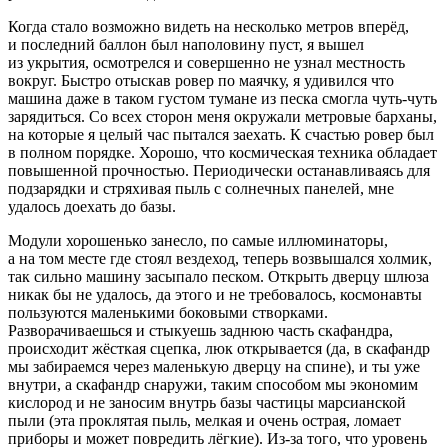
Когда стало возможно видеть на несколько метров вперёд,
и последний баллон был наполовину пуст, я вышел
из укрытия, осмотрелся и совершенно не узнал местность
вокруг. Быстро отыскав ровер по маячку, я удивился что
машина даже в таком густом тумане из песка смогла чуть-чуть
зарядиться. Со всех сторон меня окружали метровые барханы,
на которые я целый час пытался заехать. К счастью ровер был
в полном порядке. Хорошо, что космическая техника обладает
повышенной прочностью. Периодически останавливаясь для
подзарядки и стряхивая пыль с солнечных панелей, мне
удалось доехать до базы.
Модули хорошенько занесло, по самые иллюминаторы,
а на том месте где стоял вездеход, теперь возвышался холмик,
так сильно машину засыпало песком. Открыть дверцу шлюза
никак бы не удалось, да этого и не требовалось, космонавты
пользуются маленькими боковыми створками.
Разворачиваешься и стыкуешь заднюю часть скафандра,
происходит жёсткая сцепка, люк открывается (да, в скафандр
мы забираемся через маленькую дверцу на спине), и ты уже
внутри, а скафандр снаружи, таким способом мы экономим
кислород и не заносим внутрь базы частицы марсианской
пыли (эта проклятая пыль, мелкая и очень острая, ломает
приборы и может повредить лёгкие). Из-за того, что уровень