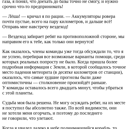
газа, я понял, что доехать до базы точно не смогу, и нужно
срочно что-то предпринимать!
— Лёша! — кричал я по рации. — Аккумуляторы ровера
почти пустые, всего на пару километров, и дальше всё!
Отправь мне навстречу вездеход!
— Вездеход забирает ребят на противоположной стороне, мы
направим его к тебе, как только они вернутся!
Как оказалось,
член
ы команды уже тогда обсуждали то, что я
не успею, перебирая все возможные варианты помощи, среди
которых реальных попросту не было. Когда пришла более
подробная информация с Земли, в которой сообщалось точное
место падения метеорита (в десятке километров от станции),
оказалось, что самые худшие прогнозы были даже
оптимистичны — столкновение произойдёт раньше.
У команды оставалось всего двадцать минут, чтобы убраться
с этой планеты.
Судьба моя была решена. Не могу осуждать ребят, на их месте
я поступил бы абсолютно также. По всей видимости, они
не хотели меня огорчать, и поэтому до последнего
не говорили, что улетают.
Когда я увидел далеко в небе поднимающийся корабль, то