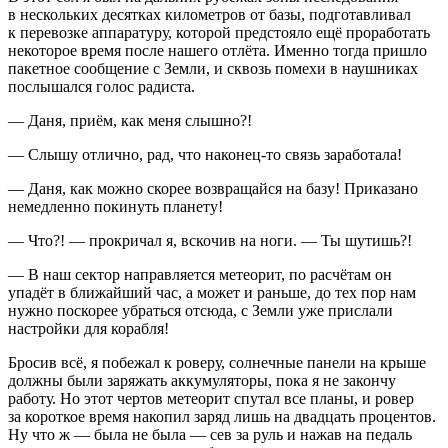
в нескольких десятках километров от базы, подготавливал
к перевозке аппаратуру, которой предстояло ещё проработать
некоторое время после нашего отлёта. Именно тогда пришло
пакетное сообщение с Земли, и сквозь помехи в наушниках
послышался голос радиста.
— Даня, приём, как меня слышно?!
— Слышу отлично, рад, что наконец-то связь заработала!
— Даня, как можно скорее возвращайся на базу! Приказано
немедленно покинуть планету!
— Что?! — прокричал я, вскочив на ноги. — Ты шутишь?!
— В наш
сектор
направляется метеорит, по расчётам он
упадёт в ближайший час, а может и раньше, до тех пор нам
нужно поскорее убраться отсюда, с Земли уже прислали
настройки для корабля!
Бросив всё, я побежал к роверу, солнечные панели на крыше
должны были заряжать аккумуляторы, пока я не закончу
работу. Но этот чертов метеорит спутал все планы, и ровер
за короткое время накопил заряд лишь на двадцать процентов.
Ну что ж — была не была — сев за руль и нажав на педаль