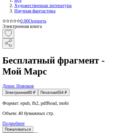
Все
Художественная литература
Научная фантастика
0.0
0
Оценить
Электронная книга
Бесплатный фрагмент -
Мой Марс
Денис Новоков
Электронная
80
₽
Печатная
554
₽
Формат:
epub, fb2, pdfRead, mobi
Объем:
40
бумажных стр.
Подробнее
Пожаловаться