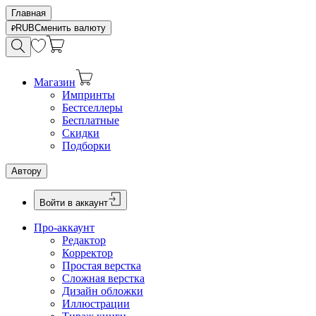
Главная
RUB
Сменить валюту
Магазин
Импринты
Бестселлеры
Бесплатные
Скидки
Подборки
Автору
Войти в аккаунт
Про-аккаунт
Редактор
Корректор
Простая верстка
Сложная верстка
Дизайн обложки
Иллюстрации