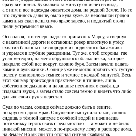
сразу все понял. Буквально за минуту он исчез из вида,
а с ним и все надежды оказаться дома, на родной Земле. Но то,
что случилось дальше, было куда хуже. За небольшой грядой
каменных скал вспыхнуло яркое зарево, и поднятый столп
пыли устремился ввысь.
Осознавая, что теперь надолго привязан к Марсу, я свернул
с накатанной дороги и остановил ровер вплотную к утёсу,
схватил баллоны с кислородом из подвесного багажника
и укрылся в глубине расщелины. Тут же, с той стороны, где
упал метеорит, на меня обрушилось облако песка, которое
накрыло собой все вокруг, словно буря. Затем начали падать
камни и булыжники. Солнце уже не могло пробить эту густую
пелену, становилось темнее и темнее с каждой минутой. Весь
этот кошмар происходил практически в тишине, лишь
собственное дыхание и царапанье песчинок о скафандр
издавали звуки, а затем стало совсем темно и видеть что-либо
дальше своих рук я перестал.
Судя по часам, солнце сейчас должно быть в зените,
но кругом царил мрак. Ощущение наступило такое, словно
сидишь в тёмной капсуле с солёной водой и начинаешь
потихоньку терять связь с реальностью — а может и не было
никакой миссии, может, я по-прежнему лежу в растворе дома,
на Земле? Но мысли эти отогнал сигнал скафандра,