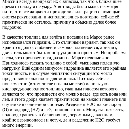
Миссии всегда набирают их с запасом, так что в ближайшее
время с голоду я не умру. А вот воды было мало, несмотря
на то, что все жидкости проходили фильтрацию с помощью
систем рекуперации и использовались повторно, сейчас её
практически не осталось, причину я объясню далее более
подробно.
В качестве топлива для взлёта и посадки на Марсе ранее
использовался гидразин. Это отличный вариант, так как он
хранится долго, стабилен и самовоспламеняется, а значит,
двигатель может быть конструкционно простым. Но проблема
в том, что произвести гидразин на Марсе невозможно.
Приходилось таскать топливо с собой, уменьшая полезную
нагрузку. Ещё одним минусом гидразина является его крайняя
токсичность, и в случае нештатной ситуации это могло
представлять опасность для экипажа. Поэтому сейчас
повсеместно (в том числе и наша миссия) используют
кислород-водородное топливо, главным плюсом которого
является то, что произвести его можно везде, где есть вода или
лёд, а этого добра хватает практически на каждой планете или
спутнике в солнечной системе. Разделяем H2O на кислород
(O) и водород (H2) и всё, топливо готово. Минусы тоже есть,
водород хранится в баллонах под огромным давлением,
крайне взрывоопасен и летуч, да и разделение H2O требует
много энергии.