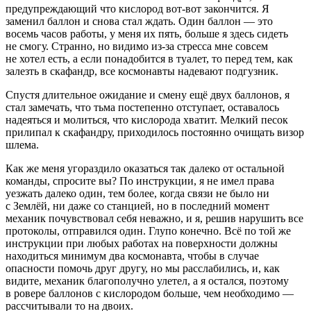
предупреждающий что кислород вот-вот закончится. Я
заменил баллон и снова стал ждать. Один баллон — это
восемь часов работы, у меня их пять, больше я здесь сидеть
не смогу. Странно, но видимо из-за стресса мне совсем
не хотел есть, а если понадобится в туалет, то перед тем, как
залезть в скафандр, все космонавты надевают подгузник.
Спустя длительное ожидание и смену ещё двух бал
лоно
в, я
стал замечать, что тьма постепенно отступает, оставалось
надеяться и молиться, что кислорода хватит. Мелкий песок
прилипал к скафандру, приходилось постоянно очищать визор
шлема.
Как же меня угораздило оказаться так далеко от остальной
команды, спросите вы? По инструкции, я не имел права
уезжать далеко один, тем более, когда связи не было ни
с Землёй, ни даже со станцией, но в последний момент
механик почувствовал себя неважно, и я, решив нарушить все
протоколы, отправился один. Глупо конечно. Всё по той же
инструкции при любых работах на поверхности должны
находиться минимум два космонавта, чтобы в случае
опасности помочь друг другу, но мы расслабились, и, как
видите, механик благополучно улетел, а я остался, поэтому
в ровере бал
лоно
в с кислородом больше, чем необходимо —
рассчитывали то на двоих.