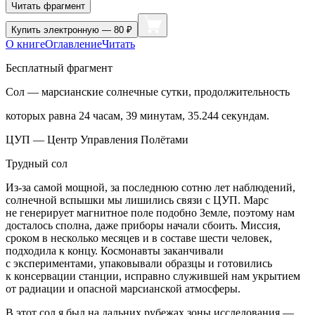
Читать фрагмент
Купить
электронную — 80 ₽
О книге
Оглавление
Читать
Бесплатный фрагмент
Сол
— марсианские солнечные сутки, продолжительность
которых равна 24 часам, 39 минутам, 35.244 секундам.
ЦУП
— Центр Управления Полётами
Трудный сол
Из-за самой мощной, за последнюю сотню лет наблюдений,
солнечной вспышки мы лишились связи с ЦУП. Марс
не генерирует магнитное поле подобно Земле, поэтому нам
досталось сполна, даже приборы начали сбоить. Миссия,
сроком в несколько месяцев и в составе шести человек,
подходила к концу. Космонавты заканчивали
с экспериментами, упаковывали образцы и готовились
к консервации станции, исправно служившей нам укрытием
от радиации и опасной марсианской атмосферы.
В этот сол я был на дальних рубежах зоны исследования —