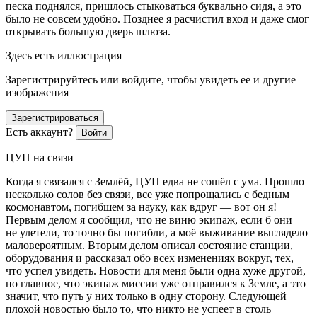
песка поднялся, пришлось стыковаться буквально сидя, а это
было не совсем удобно. Позднее я расчистил вход и даже смог
открывать большую дверь шлюза.
Здесь есть иллюстрация
Зарегистрируйтесь или войдите, чтобы увидеть ее и другие
изображения
Зарегистрироваться
Есть аккаунт?
Войти
ЦУП на связи
Когда я связался с Землёй, ЦУП едва не сошёл с ума. Прошло
несколько солов без связи, все уже попрощались с бедным
космонавтом, погибшем за науку, как вдруг — вот он я!
Первым делом я сообщил, что не виню экипаж, если б они
не улетели, то точно бы погибли, а моё выживание выглядело
маловероятным. Вторым делом описал состояние станции,
оборудования и рассказал обо всех изменениях вокруг, тех,
что успел увидеть. Новости для меня были одна хуже другой,
но главное, что экипаж миссии уже отправился к Земле, а это
значит, что путь у них только в одну сторону. Следующей
плохой новостью было то, что никто не успеет в столь