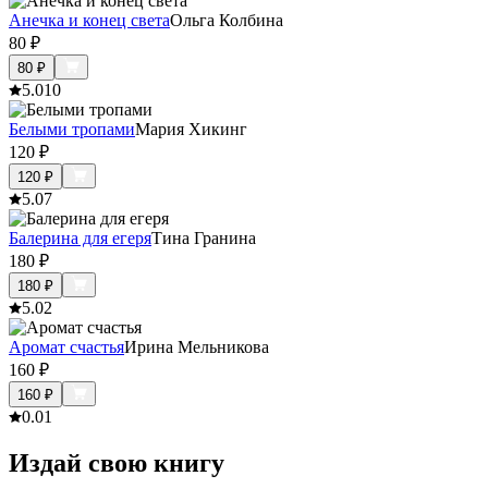
Анечка и конец света
Ольга Колбина
80
₽
80
₽
5.0
10
Белыми тропами
Мария Хикинг
120
₽
120
₽
5.0
7
Балерина для егеря
Тина Гранина
180
₽
180
₽
5.0
2
Аромат счастья
Ирина Мельникова
160
₽
160
₽
0.0
1
Издай свою книгу