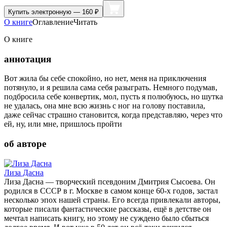
Купить
электронную — 160 ₽
О книге
Оглавление
Читать
О книге
аннотация
Вот жила бы себе спокойно, но нет, меня на приключения
потянуло, и я решила сама себя разыграть. Немного подумав,
подбросила себе конвертик, мол, пусть я полюбуюсь, но шутка
не удалась, она мне всю жизнь с ног на голову поставила,
даже сейчас страшно становится, когда представляю, через что
ей, ну, или мне, пришлось пройти
об авторе
Лиза Дасна
Лиза Дасна — творческий псевдоним Дмитрия Сысоева. Он
родился в СССР в г. Москве в самом конце 60-х годов, застал
несколько эпох нашей страны. Его всегда привлекали авторы,
которые писали фантастические рассказы, ещё в детстве он
мечтал написать книгу, но этому не суждено было сбыться