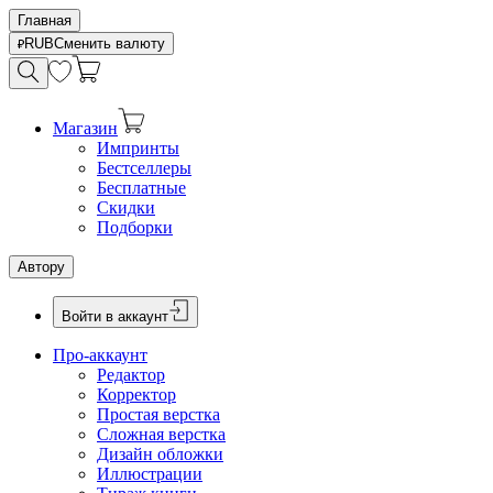
Главная
RUB
Сменить валюту
Магазин
Импринты
Бестселлеры
Бесплатные
Скидки
Подборки
Автору
Войти в аккаунт
Про-аккаунт
Редактор
Корректор
Простая верстка
Сложная верстка
Дизайн обложки
Иллюстрации