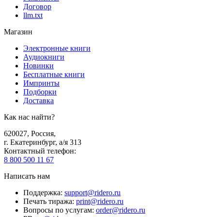
Договор
llm.txt
Магазин
Электронные книги
Аудиокниги
Новинки
Бесплатные книги
Импринты
Подборки
Доставка
Как нас найти?
620027
,
Россия
,
г. Екатеринбург, а/я 313
Контактный телефон
:
8 800 500 11 67
Написать нам
Поддержка
:
support@ridero.ru
Печать тиража
:
print@ridero.ru
Вопросы по услугам
:
order@ridero.ru