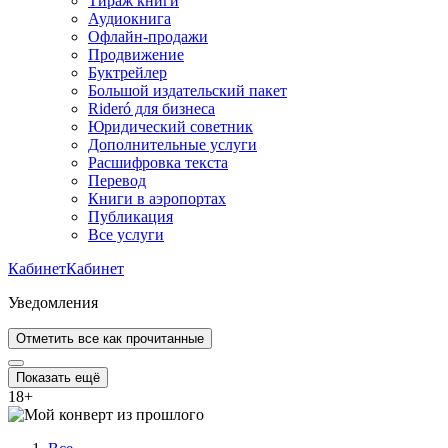
Тираж книги
Аудиокнига
Офлайн-продажи
Продвижение
Буктрейлер
Большой издательский пакет
Rideró для бизнеса
Юридический советник
Дополнительные услуги
Расшифровка текста
Перевод
Книги в аэропортах
Публикация
Все услуги
Кабинет
Кабинет
Уведомления
Отметить все как прочитанные
Показать ещё
18
+