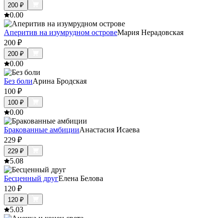
200
₽
0.0
0
Аперитив на изумрудном острове
Мария Нерадовская
200
₽
200
₽
0.0
0
Без боли
Арина Бродская
100
₽
100
₽
0.0
0
Бракованные амбиции
Анастасия Исаева
229
₽
229
₽
5.0
8
Бесценный друг
Елена Белова
120
₽
120
₽
5.0
3