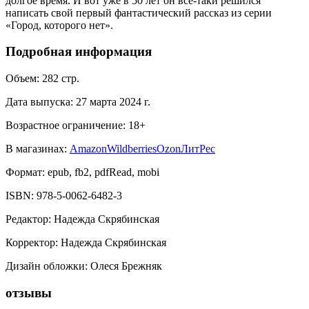
долгое время. И вот уже в 50 лет он всё-таки решился
написать свой первый фантастический рассказ из серии
«Город, которого нет».
Подробная информация
Объем:
282
стр.
Дата выпуска:
27 марта 2024 г.
Возрастное ограничение:
18
+
В магазинах:
Amazon
Wildberries
Ozon
ЛитРес
Формат:
epub, fb2, pdfRead, mobi
ISBN:
978-5-0062-6482-3
Редактор
:
Надежда Скрябинская
Корректор
:
Надежда Скрябинская
Дизайн обложки
:
Олеся Брежняк
отзывы