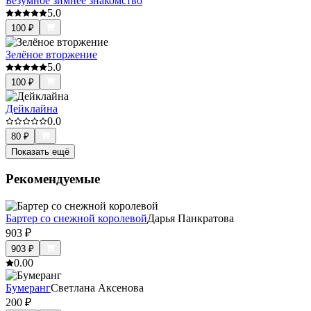
Безумное зимнее знакомство
5.0
100
₽
Зелёное вторжение
5.0
100
₽
Дейклайна
0.0
80
₽
Показать ещё
Рекомендуемые
Бартер со снежной королевой
Дарья Панкратова
903
₽
903
₽
0.0
0
Бумеранг
Светлана Аксенова
200
₽