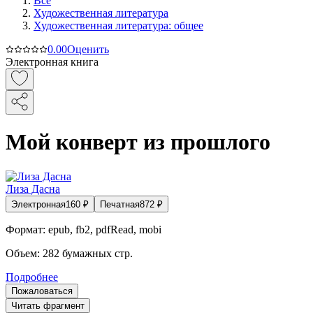
Все
Художественная литература
Художественная литература: общее
0.0
0
Оценить
Электронная книга
Мой конверт из прошлого
Лиза Дасна
Электронная
160
₽
Печатная
872
₽
Формат:
epub, fb2, pdfRead, mobi
Объем:
282
бумажных стр.
Подробнее
Пожаловаться
Читать фрагмент