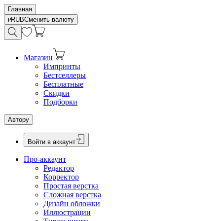
Главная
RUB
Сменить валюту
Магазин
Импринты
Бестселлеры
Бесплатные
Скидки
Подборки
Автору
Войти в аккаунт
Про-аккаунт
Редактор
Корректор
Простая верстка
Сложная верстка
Дизайн обложки
Иллюстрации