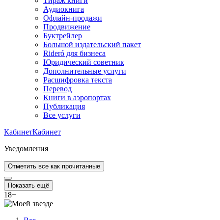
Тираж книги
Аудиокнига
Офлайн-продажи
Продвижение
Буктрейлер
Большой издательский пакет
Rideró для бизнеса
Юридический советник
Дополнительные услуги
Расшифровка текста
Перевод
Книги в аэропортах
Публикация
Все услуги
Кабинет
Кабинет
Уведомления
Отметить все как прочитанные
Показать ещё
18
+