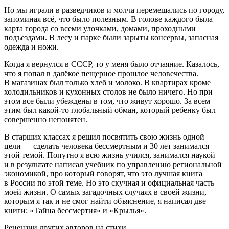
Но мы играли в разведчиков и молча перемещались по городу,
запоминая всё, что было полезным. В голове каждого была
карта города со всеми улочками, домами, проходными
подъездами. В лесу и парке были зарыты консервы, запасная
одежда и ножи.
Когда я вернулся в СССР, то у меня было отчаяние. Казалось,
что я попал в далёкое пещерное прошлое человечества.
В магазинах был только хлеб и молоко. В квартирах кроме
холодильников и кухонных столов не было ничего. Но при
этом все были убеждены в том, что живут хорошо. За всем
этим был какой-то глобальный обман, который ребенку был
совершенно непонятен.
В старших классах я решил посвятить свою жизнь одной
цели — сделать человека бессмертным и 30 лет занимался
этой темой. Попутно я всю жизнь учился, занимался наукой
и в результате написал учебник по управлению региональной
экономикой, про который говорят, что это лучшая книга
в
Росси
и по этой теме. Но это скучная и официальная часть
моей жизни. О самых загадочных случаях в своей жизни,
которым я так и не смог найти объяснение, я написал две
книги: «Тайна бессмертия» и «Крылья».
Рецензии других авторов на стихи