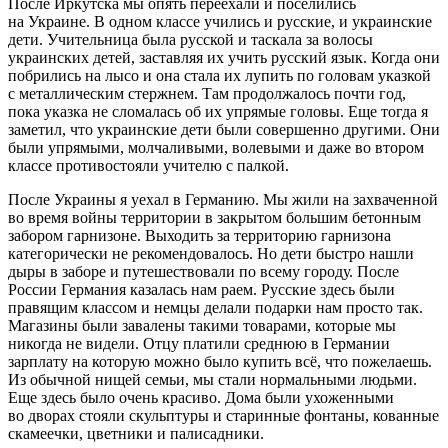
После Иркутска мы опять переехали и поселились
на
Украи
не. В одном классе учились и русские, и
украи
нские
дети. Учительница была русской и таскала за волосы
украи
нских детей, заставляя их учить русский язык. Когда они
побрились на лысо и она стала их лупить по головам указкой
с металлическим стержнем. Там продолжалось почти год,
пока указка не сломалась об их упрямые головы. Еще тогда я
заметил, что
украи
нские дети были совершенно другими. Они
были упрямыми, молчаливыми, волевыми и даже во втором
классе противостояли учителю с палкой.
После
Украи
ны я уехал в Германию. Мы жили на захваченной
во время войны территории в закрытом большим бетонным
забором гарнизоне. Выходить за территорию гарнизона
категорически не рекомендовалось. Но дети быстро нашли
дыры в заборе и путешествовали по всему городу. После
Росси
и Германия казалась нам раем. Русские здесь были
правящим классом и немцы делали подарки нам просто так.
Магазины были завалены такими товарами, которые мы
никогда не видели. Отцу платили среднюю в Германии
зарплату на которую можно было купить всё, что пожелаешь.
Из обычной нищей семьи, мы стали нормальными людьми.
Еще здесь было очень красиво. Дома были ухоженными
во дворах стояли скульптуры и старинные фонтаны, кованные
скамеечки, цветники и палисадники.