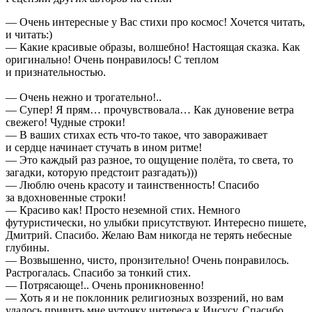
— Очень интересные у Вас стихи про космос! Хочется читать,
и читать:)
— Какие красивые образы, волшебно! Настоящая сказка. Как
оригинально! Очень понравилось! С теплом
и признательностью.
— Очень нежно и трогательно!..
— Супер! Я прям… прочувствовала… Как дуновение ветра
свежего! Чудные строки!
— В ваших стихах есть что-то такое, что завораживает
и сердце начинает стучать в ином ритме!
— Это каждый раз разное, то ощущение полёта, то света, то
загадки, которую предстоит разгадать)))
— Люблю очень красоту и таинственность! Спасибо
за вдохновенные строки!
— Красиво как! Просто неземной стих. Немного
футуристически, но улыбки присутствуют. Интересно пишете,
Дмитрий. Спасибо. Желаю Вам никогда не терять небесные
глубины.
— Возвышенно, чисто, пронзительно! Очень понравилось.
Растрогалась. Спасибо за тонкий стих.
— Потрясающе!.. Очень проникновенно!
— Хоть я и не поклонник религиозных воззрений, но вам
удалось привить мне чуточку интереса к Иисусу. Спасибо