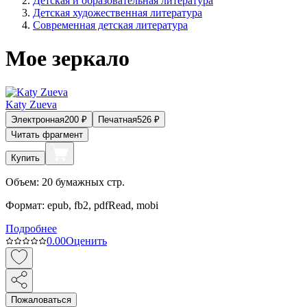
Детская и образовательная литература
Детская художественная литература
Современная детская литература
Мое зеркало
Katy Zueva
Электронная
200
₽
Печатная
526
₽
Читать фрагмент
Купить
Объем:
20
бумажных стр.
Формат:
epub, fb2, pdfRead, mobi
Подробнее
0.0
0
Оценить
Пожаловаться