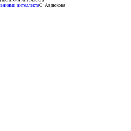
шениями интеллекта
С. Авдюкова