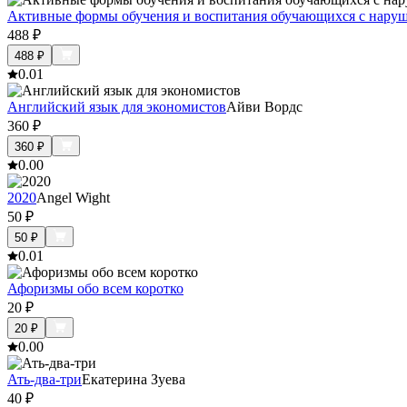
Активные формы обучения и воспитания обучающихся с нару
488
₽
488
₽
0.0
1
Английский язык для экономистов
Айви Вордс
360
₽
360
₽
0.0
0
2020
Angel Wight
50
₽
50
₽
0.0
1
Афоризмы обо всем коротко
20
₽
20
₽
0.0
0
Ать-два-три
Екатерина Зуева
40
₽