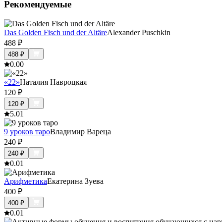
Рекомендуемые
Das Golden Fisch und der Altäre
Alexander Puschkin
488
₽
488
₽
0.0
0
«22»
Наталия Навроцкая
120
₽
120
₽
5.0
1
9 уроков таро
Владимир Вареца
240
₽
240
₽
0.0
1
Арифметика
Екатерина Зуева
400
₽
400
₽
0.0
1