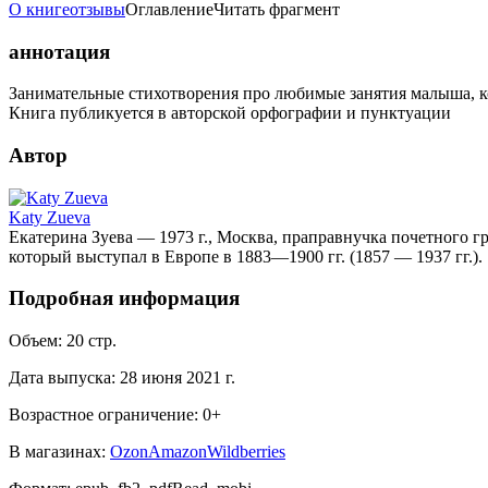
О книге
отзывы
Оглавление
Читать фрагмент
аннотация
Занимательные стихотворения про любимые занятия малыша, к
Книга публикуется в авторской орфографии и пунктуации
Автор
Katy Zueva
Екатерина Зуева — 1973 г., Москва, праправнучка почетного г
который выступал в Европе в 1883—1900 гг. (1857 — 1937 гг.).
Подробная информация
Объем:
20
стр.
Дата выпуска:
28 июня 2021 г.
Возрастное ограничение:
0
+
В магазинах:
Ozon
Amazon
Wildberries