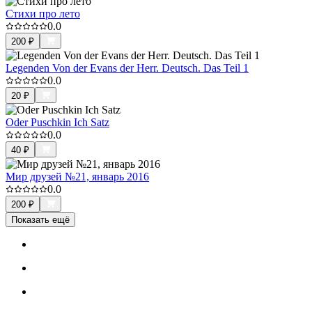
Стихи про лето
0.0
200
₽
Legenden Von der Evans der Herr. Deutsch. Das Teil 1
0.0
20
₽
Oder Puschkin Ich Satz
0.0
40
₽
Мир друзей №21, январь 2016
0.0
200
₽
Показать ещё