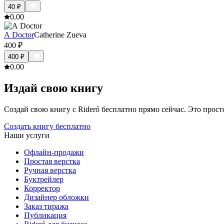
40
₽
0.0
0
A Doctor
Catherine Zueva
400
₽
400
₽
0.0
0
Издай свою книгу
Создай свою книгу с Rideró бесплатно прямо сейчас. Это просто,
Создать книгу бесплатно
Наши услуги
Офлайн-продажи
Простая верстка
Ручная верстка
Буктрейлер
Корректор
Дизайнер обложки
Заказ тиража
Публикация