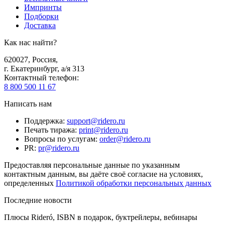
Импринты
Подборки
Доставка
Как нас найти?
620027
,
Россия
,
г. Екатеринбург, а/я 313
Контактный телефон
:
8 800 500 11 67
Написать нам
Поддержка
:
support@ridero.ru
Печать тиража
:
print@ridero.ru
Вопросы по услугам
:
order@ridero.ru
PR
:
pr@ridero.ru
Предоставляя персональные данные по указанным
контактным данным, вы даёте своё согласие на условиях,
определенных
Политикой обработки персональных данных
Последние новости
Плюсы Rideró, ISBN в подарок, буктрейлеры, вебинары