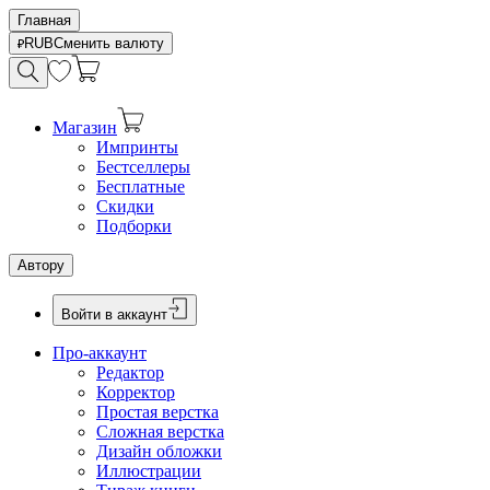
Главная
RUB
Сменить валюту
Магазин
Импринты
Бестселлеры
Бесплатные
Скидки
Подборки
Автору
Войти в аккаунт
Про-аккаунт
Редактор
Корректор
Простая верстка
Сложная верстка
Дизайн обложки
Иллюстрации