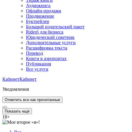
Тираж книги
Аудиокнига
Офлайн-продажи
Продвижение
Буктрейлер
Большой издательский пакет
Rideró для бизнеса
Юридический советник
Дополнительные услуги
Расшифровка текста
Перевод
Книги в аэропортах
Публикация
Все услуги
Кабинет
Кабинет
Уведомления
Отметить все как прочитанные
Показать ещё
18
+