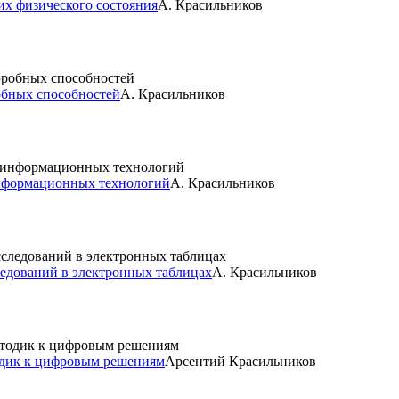
их физического состояния
А. Красильников
обных способностей
А. Красильников
информационных технологий
А. Красильников
ледований в электронных таблицах
А. Красильников
одик к цифровым решениям
Арсентий Красильников