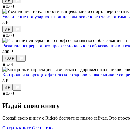
8
₽
0.0
0
Увеличение популярности танцевального спорта через оптими
8
₽
8
₽
0.0
0
Развитие непрерывного профессионального образования в наук
400
₽
400
₽
5.0
1
Контроль и коррекция физического здоровья школьников: сов
8
₽
8
₽
0.0
0
Издай свою книгу
Создай свою книгу с Rideró бесплатно прямо сейчас. Это просто,
Создать книгу бесплатно