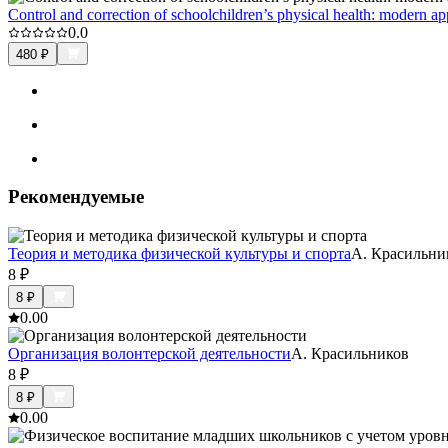
Control and correction of schoolchildren’s physical health: modern a
0.0
480
₽
Рекомендуемые
Теория и методика физической культуры и спорта
А. Красильни
8
₽
8
₽
0.0
0
Организация волонтерской деятельности
А. Красильников
8
₽
8
₽
0.0
0