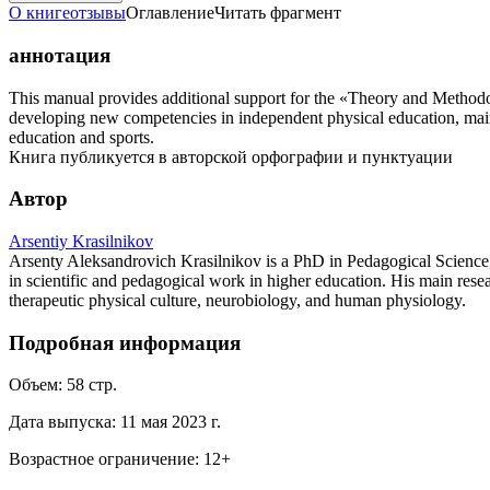
О книге
отзывы
Оглавление
Читать фрагмент
аннотация
This manual provides additional support for the «Theory and Methodolo
developing new competencies in independent physical education, maintai
education and sports.
Книга публикуется в авторской орфографии и пунктуации
Автор
Arsentiy Krasilnikov
Arsenty Aleksandrovich Krasilnikov is a PhD in Pedagogical Science, 
in scientific and pedagogical work in higher education. His main rese
therapeutic physical culture, neurobiology, and human physiology.
Подробная информация
Объем:
58
стр.
Дата выпуска:
11 мая 2023 г.
Возрастное ограничение:
12
+