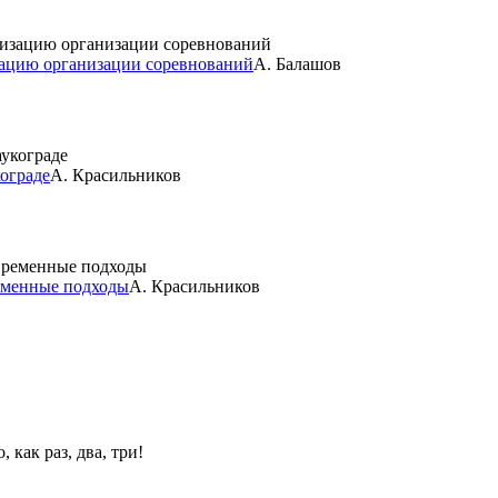
зацию организации соревнований
А. Балашов
ограде
А. Красильников
ременные подходы
А. Красильников
 как раз, два, три!