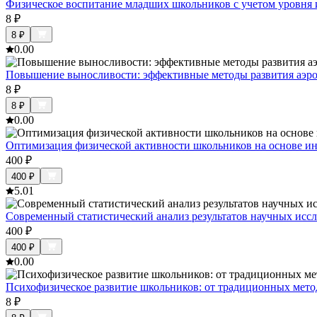
Физическое воспитание младших школьников с учетом уровня 
8
₽
8
₽
0.0
0
Повышение выносливости: эффективные методы развития аэр
8
₽
8
₽
0.0
0
Оптимизация физической активности школьников на основе 
400
₽
400
₽
5.0
1
Современный статистический анализ результатов научных исс
400
₽
400
₽
0.0
0
Психофизическое развитие школьников: от традиционных мет
8
₽