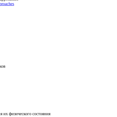
pproaches
ков