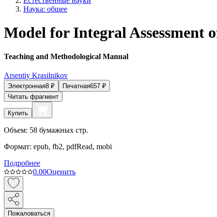
Естественные науки
Наука: общее
Model for Integral Assessment o
Teaching and Methodological Manual
Arsentiy Krasilnikov
Электронная
8
₽
Печатная
657
₽
Читать фрагмент
Купить
Объем:
58
бумажных стр.
Формат:
epub, fb2, pdfRead, mobi
Подробнее
0.0
0
Оценить
Пожаловаться