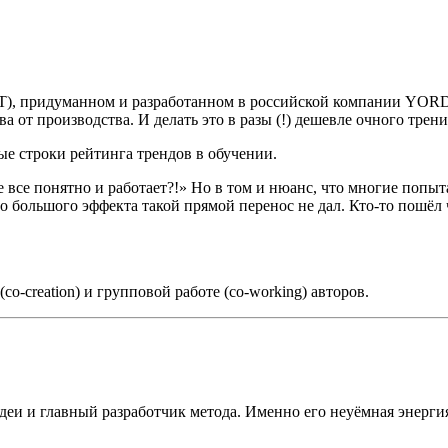
), придуманном и разработанном в российской компании YORD (h
 от производства. И делать это в разы (!) дешевле очного трен
ые строки рейтинга трендов в обучении.
же все понятно и работает?!» Но в том и нюанс, что многие попы
то большого эффекта такой прямой перенос не дал. Кто-то пошёл 
o-creation) и групповой работе (co-working) авторов.
деи и главный разработчик метода. Именно его неуёмная энерги