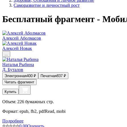
Здоровье, Отношения и Личное развитие
Саморазвитие и личностный рост
Бесплатный фрагмент - Мобил
Алексей Аболмасов
Алексей Новак
...
Наталья Рыбина
Д. Буталов
Электронная
400
₽
Печатная
837
₽
Читать фрагмент
Купить
Объем:
226
бумажных стр.
Формат:
epub, fb2, pdfRead, mobi
Подробнее
0.0
0
Оценить