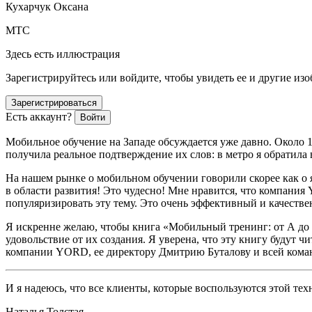
Кухарчук Оксана
МТС
Здесь есть иллюстрация
Зарегистрируйтесь или войдите, чтобы увидеть ее и другие из
Зарегистрироваться
Есть аккаунт?
Войти
Мобильное обучение на Западе обсуждается уже давно. Около 1
получила реальное подтверждение их слов: в метро я обратил
На нашем рынке о мобильном обучении говорили скорее как о яв
в области развития! Это чудесно! Мне нравится, что компания
популяризировать эту тему. Это очень эффективный и качеств
Я искренне желаю, чтобы книга «Мобильный тренинг: от А до
удовольствие от их создания. Я уверена, что эту книгу буду
компании YORD, ее директору Дмитрию Буталову и всей коман
И я надеюсь, что все клиенты, которые воспользуются этой тех
Наталья Толстая