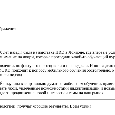
ображения
0 лет назад я была на выставке HRD в Лондоне, где впервые ус
а внимание на людей, которые проходили какой-то обучающий кур
лении, по факту его не создавали и не внедряли. И вот за дело
 YORD подходит к вопросу мобильного обучения обстоятельно. Р
енный подход.
 Ё» научила вас правильно думать о мобильном обучении, прав
т читать люди, увлеченные возможностями диджитализации и новы
де за продвижение новой интересной темы на наш рынок.
нологией, получат хорошие результаты. Всем удачи!