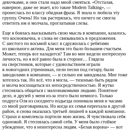
девочками, и они стали надо мной смеяться. «Отсталая,
наверное, даже не знает, кто такие Modern Talking», —
пронеслась по классу обидная фраза. Я знала и любила эту
группу. Очень! Но так растерялась, что ничего не смогла
ответить им и молчала, проглатывая слезы.
Еще я боялась высказывать свою мысль в компании, казалось,
что косноязычна, и слова не связывались в предложения.
С шестого по восьмой класс я сдружилась с ребятами
из школьного актива. Для меня это было большим счастьем.
Может, теперь все наладится? Там во мне видели интересную
личность, но я всё равно была в стороне… Глядела
на сверстников, которые с удовольствием играли
в новогодних утренниках, пели песни под гитару, были
заводилами в компании, — и сильно им завидовала. Мне тоже
хотелось так. Но всё, что я могла, —
тихонько быть рядом
и молча восхищаться их непосредственностью. Я жутко
стеснялась общаться с малознакомыми людьми. Понятное
дело, и друзей у меня из-за этого было немного. Только
подруга Оля из соседнего подьезда понимала меня и часами
со мной разговаривала. Но когда их семья переехала в другой
район, я снова оказалась третьей лишней в каждой компании.
Страхи и комплексы портили мою жизнь. Я чувствовала себя
одинокой. Я стеснялась самой себя. У меня было стойкое
убеждение, что я неинтересна людям. «Белая ворона» — вот