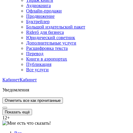
Тираж книги
Аудиокнига
Офлайн-продажи
Продвижение
Буктрейлер
Большой издательский пакет
Rideró для бизнеса
Юридический советник
Дополнительные услуги
Расшифровка текста
Перевод
Книги в аэропортах
Публикация
Все услуги
Кабинет
Кабинет
Уведомления
Отметить все как прочитанные
Показать ещё
12
+