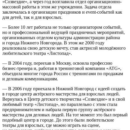
«Созвездие», а через год возглавила отдел организационно-
массовой работы в этом же учреждении. Задача отдела
заключалась в организации праздников и event-событий как
для детей, так и для взрослых.
— Более 10 лет работала не только организатором событий,
но и профессиональной ведущей праздничных мероприятий,
организованных отделом культуры администрации района
и города Нижнего Новгорода. В этом же 2000 году
реализовала свою детскую мечту, став актрисой молодёжного
любительского театра «Листопад».
— В 2004 году, переехав в Москву, освоила профессию
бизнес-тренера и, работая в тренинговой компании «ATG»,
объездила многие города
Росси
и с тренингами по продажам
и деловым коммуникациям.
— В 2006 году приехала в Нижний Новгород с идеей создать
в городе центр актёрского мастерства для взрослых людей.
Вернулась в Центр детского творчества «Созвездие» и в свой
любимый театр «Листопад», но параллельно с этим стала
предпринимателем и набрала первую группу актёрского
мастерства для деловых людей. На тот момент это был первый
подобный центр в городе. До этого были любительские
театры для взрослых, где можно играть на сцене,