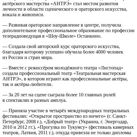
актёрского мастерства «АНТРЭ» стал местом развития
личности в области сценического и ораторского искусства,
вокала и живописи.
— Развивая ораторское направление в центре, получила
дополнительное профессиональное образование по профессии
телерадиоведущая в «Шоу-Школе» Останкино.
— Создала свой авторский курс ораторского искусства,
благодаря которому успешно обучила более 4000 человек
из
Росси
и и стран мира.
— Вместе с режиссёром молодёжного театра «Листопад»
создала профессиональный театр «Театральная мастерская
АНТРЭ», в котором играют как профессиональные актёры,
так и актёры-любители.
— За 20 лет на сцене сыграла более 10 главных ролей
в спектаклях в разных амплуа.
— Приняла участие в четырёх международных театральных
фестивалях: «Открытое пространство из ничего» (г. Санкт-
Петербург, 2008 г.), «Добрый театр» (
Украи
на, г. Энергодар,
2010 и 2012 гг.), «Прогулка по Тукумсу» (фестиваль камерных
театров, Латвия, 2011 г.), откуда привезла не только дипломы