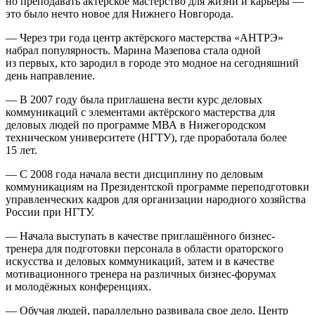
но преподавать актёрское мастерство для жизни и карьеры —
это было нечто новое для Нижнего Новгорода.
— Через три года центр актёрского мастерства «АНТРЭ»
набрал популярность. Марина Мазепова стала одной
из первых, кто зародил в городе это модное на сегодняшний
день направление.
— В 2007 году была приглашена вести курс деловых
коммуникаций с элементами актёрского мастерства для
деловых людей по программе МВА в Нижегородском
техническом университете (НГТУ), где проработала более
15 лет.
— С 2008 года начала вести дисциплину по деловым
коммуникациям на
Президент
ской программе переподготовки
управленческих кадров для организации народного хозяйства
Росси
и при НГТУ.
— Начала выступать в качестве приглашённого бизнес-
тренера для подготовки персонала в области ораторского
искусства и деловых коммуникаций, затем и в качестве
мотивационного тренера на различных бизнес-форумах
и молодёжных конференциях.
— Обучая людей, параллельно развивала свое дело. Центр