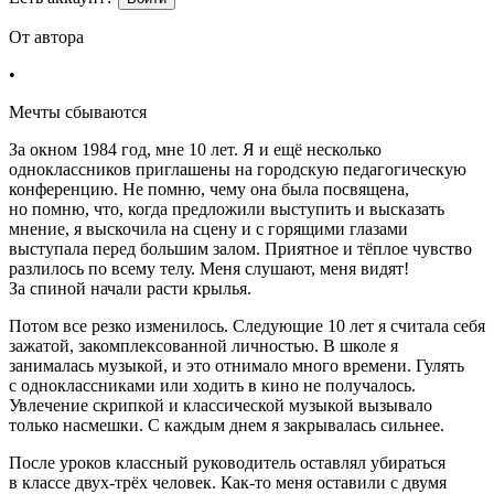
От автора
•
Мечты сбываются
За окном 1984 год, мне 10 лет. Я и ещё несколько
одноклассников приглашены на городскую педагогическую
конференцию. Не помню, чему она была посвящена,
но помню, что, когда предложили выступить и высказать
мнение, я выскочила на сцену и с горящими глазами
выступала перед большим залом. Приятное и тёплое чувство
разлилось по всему телу. Меня слушают, меня видят!
За спиной начали расти крылья.
Потом все резко изменилось. Следующие 10 лет я считала себя
зажатой, закомплексованной личностью. В школе я
занималась музыкой, и это отнимало много времени. Гулять
с одноклассниками или ходить в кино не получалось.
Увлечение скрипкой и классической музыкой вызывало
только насмешки. С каждым днем я закрывалась сильнее.
После уроков классный руководитель оставлял убираться
в классе двух-трёх человек. Как-то меня оставили с двумя