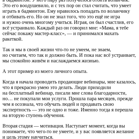
Это его воодушевило, и с тех пор он стал считать, что умеет
играть в бадминтон. Ему нравилось попадать по воланчику
и отбивать его. Но он не знал того, что это ещё не игра
и нужно очень многому учиться. Играя, он был счастлив, его
всё устраивало. Каждый раз он говорил мне: «Мама, я тебе
сейчас покажу мастер-класс», — и принимался махать
ракеткой.
Так и мы в своей жизни что-то не умеем, не знаем,
но считаем, что так и должно быть. И пока нас всё устраивает,
мы спокойно живём и наслаждаемся жизнью.
А этот пример из моего личного опыта.
Когда я начала проводить продающие вебинары, мне казалось,
что я прекрасно умею это делать. Люди приходили
на бесплатный вебинар, писали мне слова благодарности,
но… не покупали мои услуги. Прошла пара месяцев, прежде
чем я осознала, что обучать людей и продавать свою
экспертность — это не одно и тоже. Именно тогда я перешла
на вторую ступень обучения.
Вторая стадия — мотивация
. Наступает момент, когда вы
понимаете, что чего-то не умеете, и у вас появляется желание
и цель этому научиться.