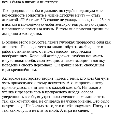
кем я была в школе и институте.
Так продолжалось бы и дальше, но судьба подкинула мне
возможность воплотить в жизнь детскую мечту — стать
актрисой. Я? Актриса? В голове не укладывалось, но в 25 лет
я попала в молодёжную любительскую театральную студию
и полностью поменяла жизнь. В этом мне помогли тренинги
актерского мастерства.
В основе этого искусства лежит глубокая проработка себя как
личности. Первое, с чего начинают обучать актёра,
—
это
работа с вниманием, с телом, голосом, творческим
воображением. Хороший актёр должен глубоко понимать
и чувствовать себя, свои эмоции, а также эмоции и логику
поведения своего персонажа. Он должен быть свободным
и раскрепощённым.
Актёрское мастерство творит чудеса с теми, кто хотя бы чуть-
чуть прикоснулся к этому искусству. А я не просто к нему
прикоснулась, я впитала его каждой клеткой. Из гадкого
утёнка я превратилась в прекрасного лебедя, обрела
уверенность в себе, внутреннюю смелость и желание жить
так, как хочется мне, не опираясь на чужое мнение. Это было
потрясающе! Не бояться того, что о тебе подумают. Поступать
так, как хочу я, а не кто-то иной. А игра на сцене,