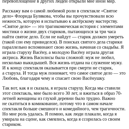
перевоплощение в других людей открыли мне иной мир.
Расскажу вам о самой любимой роли в спектакле «Святое
дело» Флорида Булякова, чтобы вы прочувствовали всю
нежность, которую я испытываю к актёрскому мастерству.
«Святое дело»
—
это трагикомическая история с элементами
мистики о жизни двух стариков, пытающихся за три часа
найти святое дело. Если не найдут — старик должен умереть
(такой сон ему привиделся). В поисках святого дела старики
параллельно вспоминают свою жизнь, начиная со свадьбы. Я
играла старуху Васёну, а молодую Васёну играла другая
актриса. Жизнь Василисы была сложной: муж не любил,
несколько выкидышей. Вся жизнь отдана на служение мужу.
И к концу спектакля оказывается при смерти не старик,
а старуха. И тогда муж понимает, что самое святое дело — это
Любовь, благодаря чему и спасает свою Васёнушку.
Так вот, как я и сказала, я играла старуху. Когда мы ставили
этот спектакль, мне было всего 30 лет, и вжиться в образ 70-
летн
ей женщины из глухой деревни было трудно. Важно
не скатиться в комикование, потому что в самом начале
спектакля больше смешного и комедийного, чем трагичности.
Но мне роль удалась. Я помню, как люди плакали, когда я
умирала на сцене, как смеялись, когда я ссорилась со своим
стариком.