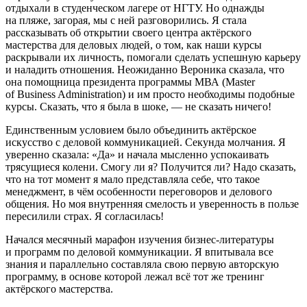
отдыхали в студенческом лагере от НГТУ. Но однажды
на пляже, загорая, мы с ней разговорились. Я стала
рассказывать об открытии своего центра актёрского
мастерства для деловых людей, о том, как наши курсы
раскрывали их личность, помогали сделать успешную карьеру
и наладить отношения. Неожиданно Вероника сказала, что
она помощница
президент
а программы МВА (Master
of Business Administration) и им просто необходимы подобные
курсы. Сказать, что я была в шоке, — не сказать ничего!
Единственным условием было объединить актёрское
искусство с деловой коммуникацией. Секунда молчания. Я
уверенно сказала: «Да» и начала мысленно успокаивать
трясущиеся колени. Смогу ли я? Получится ли? Надо сказать,
что на тот момент я мало представляла себе, что такое
менеджмент, в чём особенности переговоров и делового
общения. Но моя внутренняя смелость и уверенность в пользе
пересилили страх. Я согласилась!
Начался месячный марафон изучения бизнес-литературы
и программ по деловой коммуникации. Я впитывала все
знания и параллельно составляла свою первую авторскую
программу, в основе которой лежал всё тот же тренинг
актёрского мастерства.