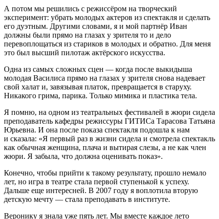
А потом мы решились с режиссёром на творческий
эксперимент: убрать молодых актеров из спектакля и сделать
его дуэтным. Другими словами, я и мой партнёр Иван
должны были прямо на глазах у зрителя то и дело
перевоплощаться из стариков в молодых и обратно. Для меня
это был высший пилотаж актёрского искусства.
Одна из самых сложных сцен
—
когда после выкидыша
молодая Василиса прямо на глазах у зрителя снова надевает
свой халат и, завязывая платок, превращается в старуху.
Никакого грима, парика. Только мимика и пластика тела.
Я помню, на одном из театральных фестивалей в жюри сидела
преподаватель кафедры режиссуры ГИТИСа Та
расов
а Татьяна
Юрьевна. И она после показа спектакля подошла к нам
и сказала: «Я первый раз в жизни сидела и смотрела спектакль
как обычная женщина, плача и вытирая слезы, а не как член
жюри. Я забыла, что должна оценивать показ».
Конечно, чтобы прийти к такому результату, прошло немало
лет, но игра в театре стала первой ступенькой к успеху.
Дальше еще интересней. В 2007 году я воплотила вторую
детскую мечту — стала преподавать в институте.
Веронику я знала уже пять лет. Мы вместе каждое лето