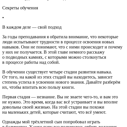
Секреты обучения
•
В каждом деле — свой подход
За годы преподавания я обратила внимание, что некоторые
люди испытывают трудности в процессе освоения новых
навыков. Они не понимают, что с ними происходит и почему
у них не получается. В этой главе немного расскажу
о подводных камнях, с которыми можно столкнуться
в процессе работы над собой.
В обучении существует четыре стадии развития навыка.
От того, на какой из этих стадий вы находитесь, зависит
степень успеха в усвоении нового знания. Давайте разберём
их, чтобы впитать всю пользу книги.
Первая стадия — незнание
. Вы не знаете чего-то, и вам это
не нужно. Это время, когда вас всё устраивает и вы вполне
довольны своей жизнью. На этой стадии вы похожи
на маленьких детей, которые считают, что всё умеют.
Однажды мой трёх
летн
ий сын попробовал играть
в бадминтон. У него пару раз получилось отбить воланчик.