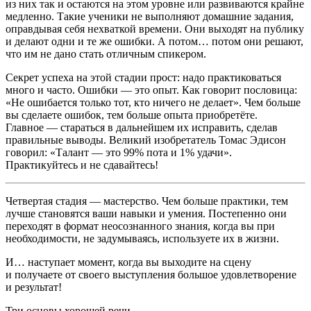
из них так и остаются на этом уровне или развиваются крайне
медленно. Такие ученики не выполняют домашние задания,
оправдывая себя нехваткой времени. Они выходят на публику
и делают одни и те же ошибки. А потом… потом они решают,
что им не дано стать отличным спикером.
Секрет успеха на этой стадии прост: надо практиковаться
много и часто. Ошибки — это опыт. Как говорит пословица:
«Не ошибается только тот, кто ничего не делает». Чем больше
вы сделаете ошибок, тем больше опыта приобретёте.
Главное — стараться в дальнейшем их исправить, сделав
правильные выводы. Великий изобретатель Томас Эдисон
говорил: «Талант — это 99% пота и 1% удачи».
Практикуйтесь и не сдавайтесь!
Четвертая стадия — мастерство.
Чем больше практики, тем
лучше становятся ваши навыки и умения. Постепенно они
переходят в формат неосознанного знания, когда вы при
необходимости, не задумываясь, используете их в жизни.
И… наступает момент, когда вы выходите на сцену
и получаете от своего выступления большое удовлетворение
и результат!
Три основы хорошей речи