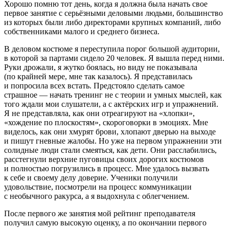
Хорошо помню тот день, когда я должна была начать свое
первое занятие с серьёзными деловыми людьми, большинство
из которых были либо директорами крупных компаний, либо
собственниками малого и среднего бизнеса.
В деловом костюме я переступила порог большой аудитории,
в которой за партами сидело 20 человек. Я вышла перед ними.
Руки дрожали, я жутко боялась, но виду не показывала
(по крайней мере, мне так казалось). Я представилась
и попросила всех встать. Предстояло сделать самое
страшное — начать тренинг не с теории и умных мыслей, как
того ждали мои слушатели, а с актёрских игр и упражнений.
Я не представляла, как они отреагируют на «хлопки»,
«хождение по плоскостям», скороговорки в эмоциях. Мне
виделось, как они хмурят брови, хлопают дверью на выходе
и пишут гневные жалобы. Но уже на первом упражнении эти
солидные люди стали смеяться, как дети. Они расслабились,
расстегнули верхние пуговицы своих дорогих костюмов
и полностью погрузились в процесс. Мне удалось вызвать
к себе и своему делу доверие. Ученики получили
удовольствие, посмотрели на процесс коммуникации
с необычного ракурса, а я выдохнула с облегчением.
После первого же занятия мой рейтинг преподавателя
получил самую высокую оценку, а по окончании первого