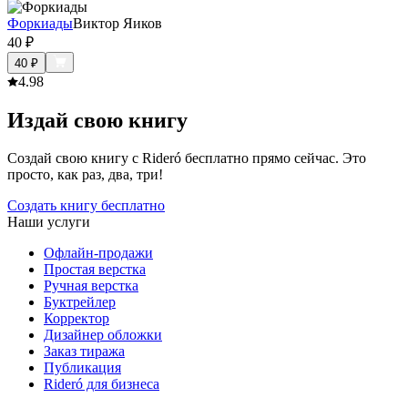
Форкиады
Виктор Яиков
40
₽
40
₽
4.9
8
Издай свою книгу
Создай свою книгу с Rideró бесплатно прямо сейчас. Это
просто, как раз, два, три!
Создать книгу бесплатно
Наши услуги
Офлайн-продажи
Простая верстка
Ручная верстка
Буктрейлер
Корректор
Дизайнер обложки
Заказ тиража
Публикация
Rideró для бизнеса