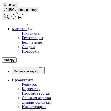
Главная
RUB
Сменить валюту
Магазин
Импринты
Бестселлеры
Бесплатные
Скидки
Подборки
Автору
Войти в аккаунт
Про-аккаунт
Редактор
Корректор
Простая верстка
Сложная верстка
Дизайн обложки
Иллюстрации