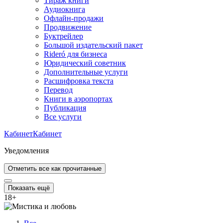
Тираж книги
Аудиокнига
Офлайн-продажи
Продвижение
Буктрейлер
Большой издательский пакет
Rideró для бизнеса
Юридический советник
Дополнительные услуги
Расшифровка текста
Перевод
Книги в аэропортах
Публикация
Все услуги
Кабинет
Кабинет
Уведомления
Отметить все как прочитанные
Показать ещё
18
+