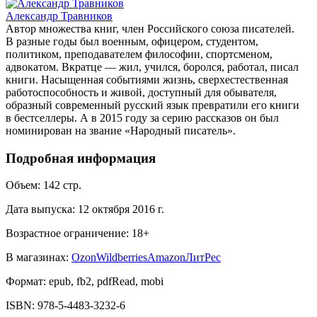
Александр Травников
Автор множества книг, член Российского союза писателей.
В разные годы был военным, офицером, студентом,
политиком, преподавателем философии, спортсменом,
адвокатом. Вкратце — жил, учился, боролся, работал, писал
книги. Насыщенная событиями жизнь, сверхестественная
работоспособность и живой, доступный для обывателя,
образный современный русский язык превратили его книги
в бестселлеры. А в 2015 году за серию рассказов он был
номинирован на звание «Народный писатель».
Подробная информация
Объем:
142
стр.
Дата выпуска:
12 октября 2016 г.
Возрастное ограничение:
18
+
В магазинах:
Ozon
Wildberries
Amazon
ЛитРес
Формат:
epub, fb2, pdfRead, mobi
ISBN:
978-5-4483-3232-6