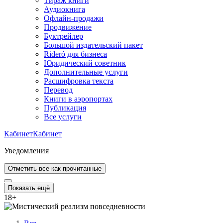
Тираж книги
Аудиокнига
Офлайн-продажи
Продвижение
Буктрейлер
Большой издательский пакет
Rideró для бизнеса
Юридический советник
Дополнительные услуги
Расшифровка текста
Перевод
Книги в аэропортах
Публикация
Все услуги
Кабинет
Кабинет
Уведомления
Отметить все как прочитанные
Показать ещё
18
+