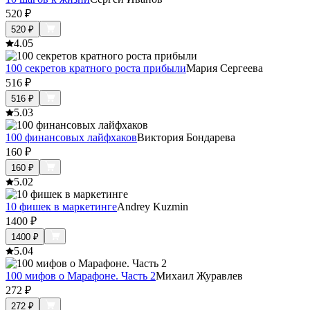
520
₽
520
₽
4.0
5
100 секретов кратного роста прибыли
Мария Сергеева
516
₽
516
₽
5.0
3
100 финансовых лайфхаков
Виктория Бондарева
160
₽
160
₽
5.0
2
10 фишек в маркетинге
Andrey Kuzmin
1400
₽
1400
₽
5.0
4
100 мифов о Марафоне. Часть 2
Михаил Журавлев
272
₽
272
₽