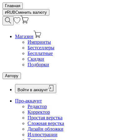
Главная
RUB
Сменить валюту
Магазин
Импринты
Бестселлеры
Бесплатные
Скидки
Подборки
Автору
Войти в аккаунт
Про-аккаунт
Редактор
Корректор
Простая верстка
Сложная верстка
Дизайн обложки
Иллюстрации