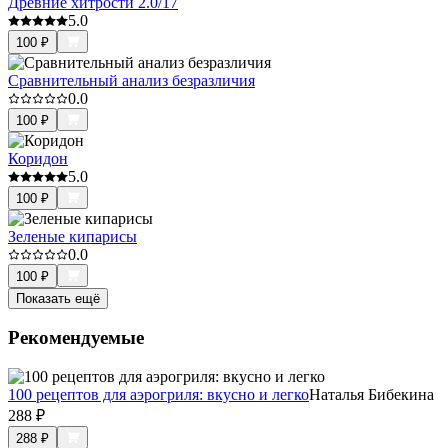
Древние хитрости 2.0/17
5.0
100
₽
Сравнительный анализ безразличия
0.0
100
₽
Коридон
5.0
100
₽
Зеленые кипарисы
0.0
100
₽
Показать ещё
Рекомендуемые
100 рецептов для аэрогриля: вкусно и легко
Наталья Бибекина
288
₽
288
₽