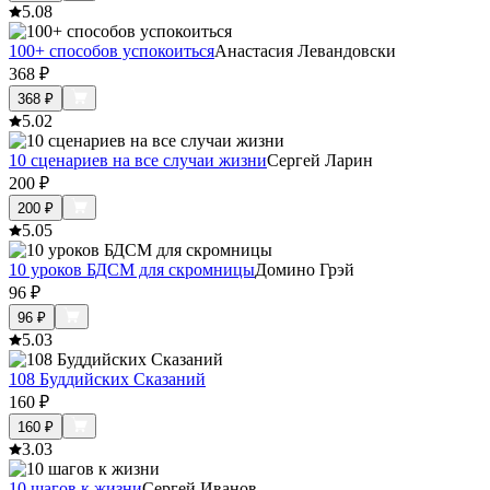
5.0
8
100+ способов успокоиться
Анастасия Левандовски
368
₽
368
₽
5.0
2
10 сценариев на все случаи жизни
Сергей Ларин
200
₽
200
₽
5.0
5
10 уроков БДСМ для скромницы
Домино Грэй
96
₽
96
₽
5.0
3
108 Буддийских Сказаний
160
₽
160
₽
3.0
3
10 шагов к жизни
Сергей Иванов