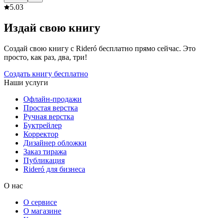
5.0
3
Издай свою книгу
Создай свою книгу с Rideró бесплатно прямо сейчас. Это
просто, как раз, два, три!
Создать книгу бесплатно
Наши услуги
Офлайн-продажи
Простая верстка
Ручная верстка
Буктрейлер
Корректор
Дизайнер обложки
Заказ тиража
Публикация
Rideró для бизнеса
О нас
О сервисе
О магазине