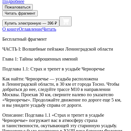
Подробнее
Пожаловаться
Читать фрагмент
Купить
электронную — 396 ₽
О книге
Оглавление
Читать
Бесплатный фрагмент
ЧАСТЬ I: Волшебные пейзажи Ленинградской области
Глава 1: Тайны заброшенных имений
Подглава 1.1: Страх и трепет в усадьбе Черноречье
Как найти: Черноречье — усадьба расположена
в Ленинградской области, в 30 км от города Тосно. Чтобы
добраться до нее, следуйте трассе М10 в направлении
Москвы. Проехав 30 км, сверните налево по указателю
«Черноречье». Продолжайте движение по дороге еще 5 км,
и вы увидите усадьбу справа от дороги.
Описание: Подглава 1.1 «Страх и трепет в усадьбе
Черноречье» погружает вас в атмосферу страха
и таинственности, окутывающей эту старинную усадьбу.
Черноречье было построено в XVIII веке бароном Федором