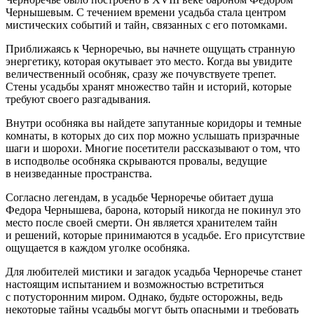
Чернышевым. С течением времени усадьба стала центром
мистических событий и тайн, связанных с его потомками.
Приближаясь к Черноречью, вы начнете ощущать странную
энергетику, которая окутывает это место. Когда вы увидите
величественный особняк, сразу же почувствуете трепет.
Стены усадьбы хранят множество тайн и историй, которые
требуют своего разгадывания.
Внутри особняка вы найдете запутанные коридоры и темные
комнаты, в которых до сих пор можно услышать призрачные
шаги и шорохи. Многие посетители рассказывают о том, что
в исподволье особняка скрываются провалы, ведущие
в неизведанные пространства.
Согласно легендам, в усадьбе Черноречье обитает душа
Федора Чернышева, барона, который никогда не покинул это
место после своей смерти. Он является хранителем тайн
и решений, которые принимаются в усадьбе. Его присутствие
ощущается в каждом уголке особняка.
Для любителей мистики и загадок усадьба Черноречье станет
настоящим испытанием и возможностью встретиться
с потусторонним миром. Однако, будьте осторожны, ведь
некоторые тайны усадьбы могут быть опасными и требовать