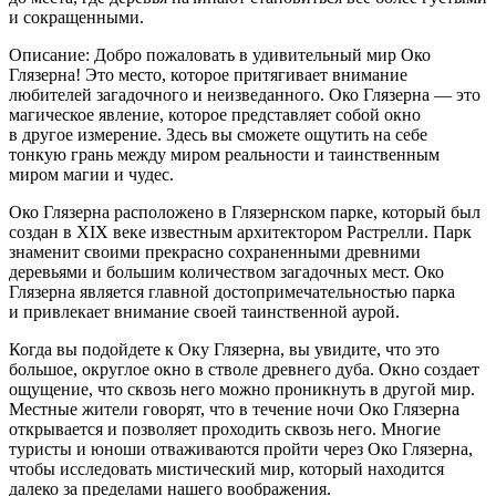
и сокращенными.
Описание: Добро пожаловать в удивительный мир Око
Глязерна! Это место, которое притягивает внимание
любителей загадочного и неизведанного. Око Глязерна — это
магическое явление, которое представляет собой окно
в другое измерение. Здесь вы сможете ощутить на себе
тонкую грань между миром реальности и таинственным
миром магии и чудес.
Око Глязерна расположено в Глязернском парке, который был
создан в XIX веке известным архитектором Растрелли. Парк
знаменит своими прекрасно сохраненными древними
деревьями и большим количеством загадочных мест. Око
Глязерна является главной достопримечательностью парка
и привлекает внимание своей таинственной аурой.
Когда вы подойдете к Оку Глязерна, вы увидите, что это
большое, округлое окно в стволе древнего дуба. Окно создает
ощущение, что сквозь него можно проникнуть в другой мир.
Местные жители говорят, что в течение ночи Око Глязерна
открывается и позволяет проходить сквозь него. Многие
туристы и юноши отваживаются пройти через Око Глязерна,
чтобы исследовать мистический мир, который находится
далеко за пределами нашего воображения.