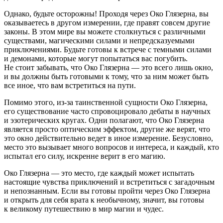
Однако, будьте осторожны! Проходя через Око Глязерна, вы
оказываетесь в другом измерении, где правят совсем другие
законы. В этом мире вы можете столкнуться с различными
существами, магическими силами и непредсказуемыми
приключениями. Будьте готовы к встрече с темными силами
и демонами, которые могут попытаться вас погубить.
Не стоит забывать, что Око Глязерна — это всего лишь окно,
и вы должны быть готовыми к тому, что за ним может быть
все иное, что вам встретиться на пути.
Помимо этого, из-за таинственной сущности Око Глязерна,
его существование часто спровоцировало дебаты в научных
и эзотерических кругах. Одни полагают, что Око Глязерна
является просто оптическим эффектом, другие же верят, что
это окно действительно ведет в иное измерение. Безусловно,
место это вызывает много вопросов и интереса, и каждый, кто
испытал его силу, искренне верит в его магию.
Око Глязерна — это место, где каждый может испытать
настоящие чувства приключений и встретиться с загадочным
и непознанным. Если вы готовы пройти через Око Глязерна
и открыть для себя врата к необычному, значит, вы готовы
к великому путешествию в мир магии и чудес.