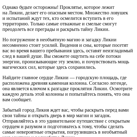
Однако будьте осторожны! Проклятье, которое лежит
на Ликии, делает его опасным местом. Множество ловушек
и испытаний ждут тех, кто осмелится вступить в его
территорию. Только самые отважные и смелые смогут
преодолеть все преграды и раскрыть тайну Ликии.
Но погружение в необъятную магию и загадку Ликии
несомненно стоит усилий. Видения и сны, которые посетят
вас во время вашего пребывания здесь, оставят неизгладимый
след в вашей душе. Вы сможете ощутить на себе потоки
энергии, пронизывающие эту землю, и почувствовать мощь
магических сил, которые здесь сохранились.
Найдите главное сердце Ликии — городскую площадь, где
расположена древняя каменная колонна. Согласно легенде,
она является ключом к разгадке проклятия Ликии. Осмотрите
каждую деталь этой колонны и попытайтесь понять, что она
вам сообщает.
Забытый город Ликия ждет вас, чтобы раскрыть перед вами
свои тайны и открыть дверь в мир магии и загадок.
Отправляйтесь в это удивительное путешествие с открытым
сердцем и разумом и подготовьтесь к тому, чтобы сделать
самые невероятные открытия, погрузившись в необъятный