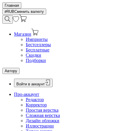
Главная
RUB
Сменить валюту
Магазин
Импринты
Бестселлеры
Бесплатные
Скидки
Подборки
Автору
Войти в аккаунт
Про-аккаунт
Редактор
Корректор
Простая верстка
Сложная верстка
Дизайн обложки
Иллюстрации