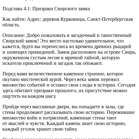
Подглава 4.1: Призраки Свирского замка
Как найти: Адрес: деревня Курковицы, Санкт-Петербургская
область.
Описание: Добро пожаловать в загадочный и таинственный
Свирский замок! Это место настолько удивительное, что
кажется, будто вы перенеслись во времена древних рыцарей
и зловещих привидений. Замок расположен на острове Свирь,
окруженном густым лесом и мрачной тайной, которую
искатели приключений и загадок так обожают.
Перед вами величественное каменное строение, которое
окутано мистической аурой. Через века замок пережил
множество событий и оставил свои следы в истории. Сегодня
здесь обитают призраки прошлого, их присутствие можно
ощутить на каждом шагу.
Пройдя через массивные двери, вы попадаете в залы, где
стены продолжают рассказывать свою историю. Пережившие
множество
войн
и потрясений, каменные стены тают
от мыслей и чувств. Каждый камень знает свою историю,
каждый уголок хранит свою тайну.