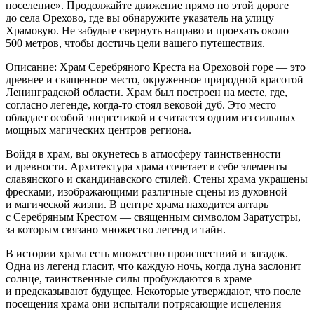
поселение». Продолжайте движение прямо по этой дороге
до села Орехово, где вы обнаружите указатель на улицу
Храмовую. Не забудьте свернуть направо и проехать около
500 метров, чтобы достичь цели вашего путешествия.
Описание: Храм Серебряного Креста на Ореховой горе — это
древнее и священное место, окруженное природной красотой
Ленинградской области. Храм был построен на месте, где,
согласно легенде, когда-то стоял вековой дуб. Это место
обладает особой энергетикой и считается одним из сильных
мощных магических центров региона.
Войдя в храм, вы окунетесь в атмосферу таинственности
и древности. Архитектура храма сочетает в себе элементы
славянского и скандинавского стилей. Стены храма украшены
фресками, изображающими различные сцены из духовной
и магической жизни. В центре храма находится алтарь
с Серебряным Крестом — священным символом Заратустры,
за которым связано множество легенд и тайн.
В истории храма есть множество происшествий и загадок.
Одна из легенд гласит, что каждую ночь, когда луна заслонит
солнце, таинственные силы пробуждаются в храме
и предсказывают будущее. Некоторые утверждают, что после
посещения храма они испытали потрясающие исцеления