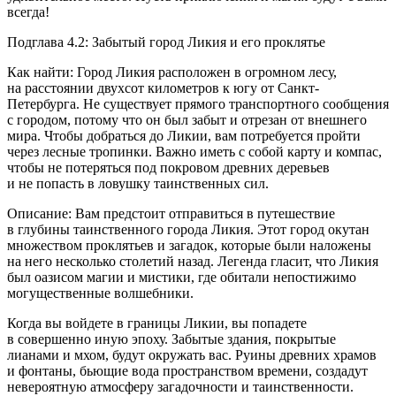
всегда!
Подглава 4.2: Забытый город Ликия и его проклятье
Как найти: Город Ликия расположен в огромном лесу,
на расстоянии двухсот километров к югу от Санкт-
Петербурга. Не существует прямого транспортного сообщения
с городом, потому что он был забыт и отрезан от внешнего
мира. Чтобы добраться до Ликии, вам потребуется пройти
через лесные тропинки. Важно иметь с собой карту и компас,
чтобы не потеряться под покровом древних деревьев
и не попасть в ловушку таинственных сил.
Описание: Вам предстоит отправиться в путешествие
в глубины таинственного города Ликия. Этот город окутан
множеством проклятьев и загадок, которые были наложены
на него несколько столетий назад. Легенда гласит, что Ликия
был оазисом магии и мистики, где обитали непостижимо
могущественные волшебники.
Когда вы войдете в границы Ликии, вы попадете
в совершенно иную эпоху. Забытые здания, покрытые
лианами и мхом, будут окружать вас. Руины древних храмов
и фонтаны, бьющие вода пространством времени, создадут
невероятную атмосферу загадочности и таинственности.