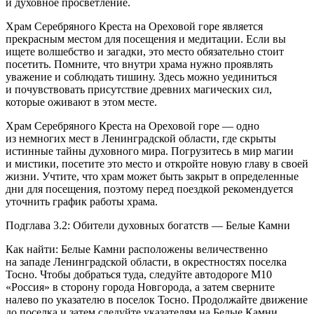
и духовное просветление.
Храм Серебряного Креста на Ореховой горе является
прекрасным местом для посещения и медитации. Если вы
ищете волшебство и загадки, это место обязательно стоит
посетить. Помните, что внутри храма нужно проявлять
уважение и соблюдать тишину. Здесь можно уединиться
и почувствовать присутствие древних магических сил,
которые оживают в этом месте.
Храм Серебряного Креста на Ореховой горе — одно
из немногих мест в Ленинградской области, где скрыты
истинные тайны духовного мира. Погрузитесь в мир магии
и мистики, посетите это место и откройте новую главу в своей
жизни. Учтите, что храм может быть закрыт в определенные
дни для посещения, поэтому перед поездкой рекомендуется
уточнить график работы храма.
Подглава 3.2: Обители духовных богатств — Белые Камни
Как найти: Белые Камни расположены величественно
на западе Ленинградской области, в окрестностях поселка
Тосно. Чтобы добраться туда, следуйте автодороге М10
«
Росси
я» в сторону города Новгорода, а затем сверните
налево по указателю в поселок Тосно. Продолжайте движение
до поселка и затем следуйте указателям на Белые Камни.