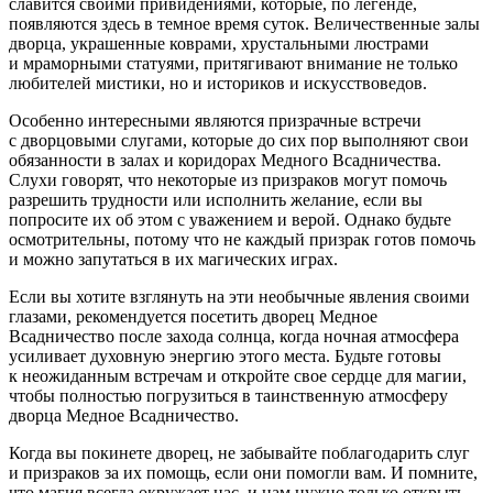
славится своими привидениями, которые, по легенде,
появляются здесь в темное время суток. Величественные залы
дворца, украшенные коврами, хрустальными люстрами
и мраморными статуями, притягивают внимание не только
любителей мистики, но и историков и искусствоведов.
Особенно интересными являются призрачные встречи
с дворцовыми слугами, которые до сих пор выполняют свои
обязанности в залах и коридорах Медного Всадничества.
Слухи говорят, что некоторые из призраков могут помочь
разрешить трудности или исполнить желание, если вы
попросите их об этом с уважением и верой. Однако будьте
осмотрительны, потому что не каждый призрак готов помочь
и можно запутаться в их магических играх.
Если вы хотите взглянуть на эти необычные явления своими
глазами, рекомендуется посетить дворец Медное
Всадничество после захода солнца, когда ночная атмосфера
усиливает духовную энергию этого места. Будьте готовы
к неожиданным встречам и откройте свое сердце для магии,
чтобы полностью погрузиться в таинственную атмосферу
дворца Медное Всадничество.
Когда вы покинете дворец, не забывайте поблагодарить слуг
и призраков за их помощь, если они помогли вам. И помните,
что магия всегда окружает нас, и нам нужно только открыть