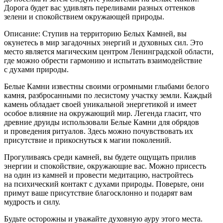
Дорога будет вас удивлять переливами разных оттенков
зелени и спокойствием окружающей природы.
Описание: Ступив на территорию Белых Камней, вы
окунетесь в мир загадочных энергий и духовных сил. Это
место является магическим центром Ленинградской области,
где можно обрести гармонию и испытать взаимодействие
с духами природы.
Белые Камни известны своими огромными глыбами белого
камня, разбросанными по лесистому участку земли. Каждый
камень обладает своей уникальной энергетикой и имеет
особое влияние на окружающий мир. Легенда гласит, что
древние друиды использовали Белые Камни для обрядов
и проведения ритуалов. Здесь можно почувствовать их
присутствие и прикоснуться к магии поколений.
Прогуливаясь среди камней, вы будете ощущать прилив
энергии и спокойствие, окружающие вас. Можно присесть
на один из камней и провести медитацию, настройтесь
на психический контакт с духами природы. Поверьте, они
примут ваше присутствие благосклонно и подарят вам
мудрость и силу.
Будьте осторожны и уважайте духовную ауру этого места.