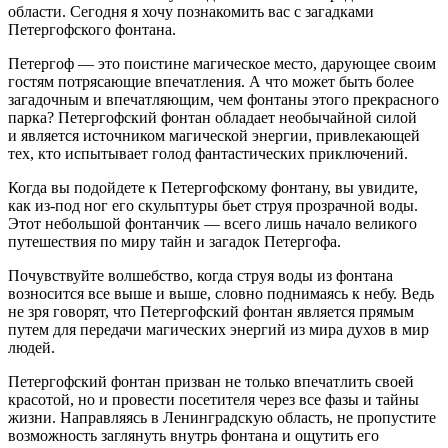
области. Сегодня я хочу познакомить вас с загадками
Петергофского фонтана.
Петергоф — это поистине магическое место, дарующее своим
гостям потрясающие впечатления. А что может быть более
загадочным и впечатляющим, чем фонтаны этого прекрасного
парка? Петергофский фонтан обладает необычайной силой
и является источником магической энергии, привлекающей
тех, кто испытывает голод фантастических приключений.
Когда вы подойдете к Петергофскому фонтану, вы увидите,
как из-под ног его скульптуры бьет струя прозрачной воды.
Этот небольшой фонтанчик — всего лишь начало великого
путешествия по миру тайн и загадок Петергофа.
Почувствуйте волшебство, когда струя воды из фонтана
возносится все выше и выше, словно поднимаясь к небу. Ведь
не зря говорят, что Петергофский фонтан является прямым
путем для передачи магических энергий из мира духов в мир
людей.
Петергофский фонтан призван не только впечатлить своей
красотой, но и провести посетителя через все фазы и тайны
жизни. Направляясь в Ленинградскую область, не пропустите
возможность заглянуть внутрь фонтана и ощутить его