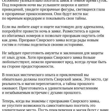
Особенно увлекательно посетить замок в темное время суток.
Под покровом ночи вы услышите шорохи и шепот
привидений, увидите призрачные фигуры, светящиеся глаза
и прозрачные прикосновения. Они будут вести вас
по мрачным коридорам и показывать свои тайны.
Если вы любите азарт и ищете настоящую дозу адреналина,
попробуйте провести ночь в замке. Разместитесь в одном
из обитаемых номеров и позвольте призракам ощутить себя
как дома. Призраки Свирского замка всегда рады новым
гостям и готовы поделиться своими историями.
Не забудьте приготовить амулеты и заклинания для защиты
от злых духов. Хотя призраки Свирского замка больше
любопытствуют, нежели причиняют вред, всегда лучше быть
на стороне предосторожности.
В поисках мистического опыта и приключений вы
обязательно должны посетить Свирский замок. Это место, где
реальность и магия переплетаются, а тайны прошлого
оживают. Приготовьтесь к удивительным впечатлениям
и незабываемым встречам с духами прошлого.
Теперь, когда вы знакомы с призраками Свирского замка,
не упустите возможность самостоятельно посетить это
удивительное место. Пусть приключения и магия будут с вами