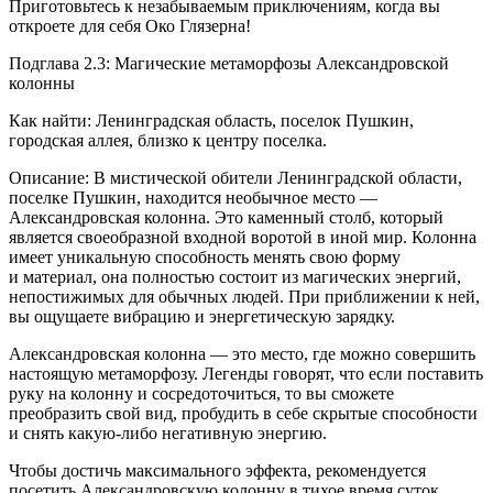
Приготовьтесь к незабываемым приключениям, когда вы
откроете для себя Око Глязерна!
Подглава 2.3: Магические метаморфозы Александровской
колонны
Как найти: Ленинградская область, поселок Пушкин,
городская аллея, близко к центру поселка.
Описание: В мистической обители Ленинградской области,
поселке Пушкин, находится необычное место —
Александровская колонна. Это каменный столб, который
является своеобразной входной воротой в иной мир. Колонна
имеет уникальную способность менять свою форму
и материал, она полностью состоит из магических энергий,
непостижимых для обычных людей. При приближении к ней,
вы ощущаете вибрацию и энергетическую зарядку.
Александровская колонна — это место, где можно совершить
настоящую метаморфозу. Легенды говорят, что если поставить
руку на колонну и сосредоточиться, то вы сможете
преобразить свой вид, пробудить в себе скрытые способности
и снять какую-либо негативную энергию.
Чтобы достичь максимального эффекта, рекомендуется
посетить Александровскую колонну в тихое время суток,