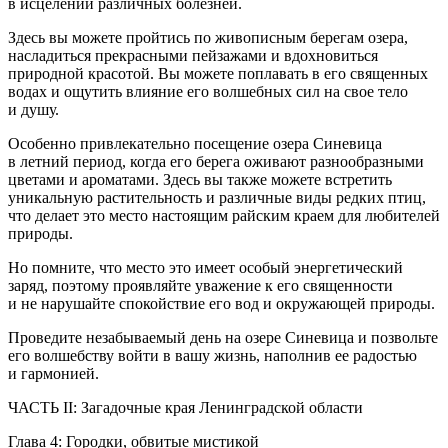
в исцелении различных болезней.
Здесь вы можете пройтись по живописным берегам озера,
насладиться прекрасными пейзажами и вдохновиться
природной красотой. Вы можете поплавать в его священных
водах и ощутить влияние его волшебных сил на свое тело
и душу.
Особенно привлекательно посещение озера Синевица
в
летн
ий период, когда его берега оживают разнообразными
цветами и ароматами. Здесь вы также можете встретить
уникальную растительность и различные виды редких птиц,
что делает это место настоящим райским краем для любителей
природы.
Но помните, что место это имеет особый энергетический
заряд, поэтому проявляйте уважение к его священности
и не нарушайте спокойствие его вод и окружающей природы.
Проведите незабываемый день на озере Синевица и позвольте
его волшебству войти в вашу жизнь, наполнив ее радостью
и гармонией.
ЧАСТЬ II: Загадочные края Ленинградской области
Глава 4: Городки, обвитые мистикой