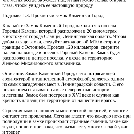
глаза, чтобы увидеть ее настоящую природу.
Подглава 1.3: Проклятый замок Каменный Город
Как найти: Замок Каменный Город находится в поселке
Горелый Камень, который расположен в 20 километрах
к востоку от города Сланцы, Ленинградская область. Чтобы
добраться до замка, следуйте автодорогой М10 в сторону
границы с Эстонией. Проехав 120 километров, сверните
налево на выезде в поселок Горелый Камень. Замок будет
расположен в центре поселка, у входа на территорию
Ледково-Михайловского заповедника.
Описание: Замок Каменный Город, с его потрясающей
архитектурой и таинственной атмосферой, является одним
из самых загадочных мест в Ленинградской области. С его
появлением связывают самые невероятные истории
и легенды. Замок был построен в XVI веке и служил как
крепость для защиты территории от нашествий врагов.
Строения замка наполнены мистической энергией, и многие
считают его проклятым. Легенда гласит, что каждую ночь при
полнолунии в замке происходят странные явления, такие как
звуки, вопли и призраки, что вызывает у многих людей ужас
и трепет.