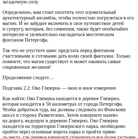
загадочную силу.
Определенно, вам стоит посетить этот изумительный
архитектурный ансамбль, чтобы полностью погрузиться в его
магию. И не забудьте включить в свое путешествие детей
и супругу, которым, без сомнения, также будет необычайно
интересно и увлекательно насладиться мистическим
фонтаном Петергофа.
Так что не упустите шанс предстать перед фонтаном
счастливыми и готовыми дать волю своей фантазии. Только
помните, что магия существует и может оживить самые
сокровенные желания!
Продолжение следует…
Подглава 2.2: Око Глязерна — окно в иное измерение
Как найти: Око Глязерна находится в деревне Глязерно,
которая находится в 50 километрах от города Петергофа.
Чтобы добраться туда, вы должны следовать по Финскому
шоссе в сторону Разметелево. Затем поверните налево
на дорогу, ведущую в деревню Глязерно. Око Глязерна
находится на территории Глязернского парка, необходимо
пройти через основные ворота парка и пройти прямо
до места, где деревья начинают становиться все более густыми