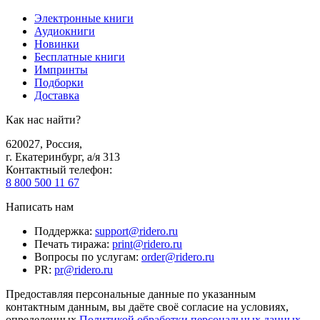
Электронные книги
Аудиокниги
Новинки
Бесплатные книги
Импринты
Подборки
Доставка
Как нас найти?
620027
,
Россия
,
г. Екатеринбург, а/я 313
Контактный телефон
:
8 800 500 11 67
Написать нам
Поддержка
:
support@ridero.ru
Печать тиража
:
print@ridero.ru
Вопросы по услугам
:
order@ridero.ru
PR
:
pr@ridero.ru
Предоставляя персональные данные по указанным
контактным данным, вы даёте своё согласие на условиях,
определенных
Политикой обработки персональных данных