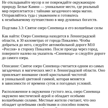
Не откладывайте мусор и не повреждайте окружающую
природу. Белые Камни — уникальное место, где реальный
мир переплетается с тайнами загадочного мира магии.
Отправляйтесь туда с уважением и готовьтесь
к незабываемому путешествию в мир духовных богатств.
Подглава 3.3: Святое озеро Синевица и его волшебные силы
Как найти: Озеро Синевица находится в Ленинградской
области, в 30 километрах от города Пикалево. Чтобы
добраться до него, следуйте автомобильной дороге М10
«
Росси
я» в сторону Пикалево. После проезда через город,
поверните налево на указатель «Синевица» и следуйте дороге
до самого озера.
Описание: Святое озеро Синевица считается одним из самых
загадочных и магических мест в Ленинградской области. Оно
привлекает внимание своей кристальной чистотой
и уникальной цветовой гаммой, которая меняется
в зависимости от времени суток и погодных условий.
Расположенное в окружении густого леса, озеро Синевица
окружено мистической аурой и обладает особыми
волшебными силами. Местные жители считают, что оно
обладает целебными свойствами и способно помочь