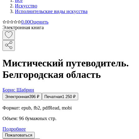
Все
Искусство
Исполнительские виды искусства
0.0
0
Оценить
Электронная книга
Мистический путеводитель.
Белгородская область
Борис Шабрин
Электронная
396
₽
Печатная
1 250
₽
Формат:
epub, fb2, pdfRead, mobi
Объем:
96
бумажных стр.
Подробнее
Пожаловаться