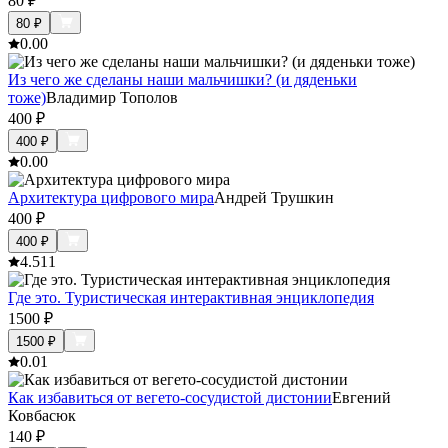
80
₽
80
₽
0.0
0
Из чего же сделаны наши мальчишки? (и дяденьки
тоже)
Владимир Тополов
400
₽
400
₽
0.0
0
Архитектура цифрового мира
Андрей Трушкин
400
₽
400
₽
4.5
11
Где это. Туристическая интерактивная энциклопедия
1500
₽
1500
₽
0.0
1
Как избавиться от вегето-сосудистой дистонии
Евгений
Ковбасюк
140
₽