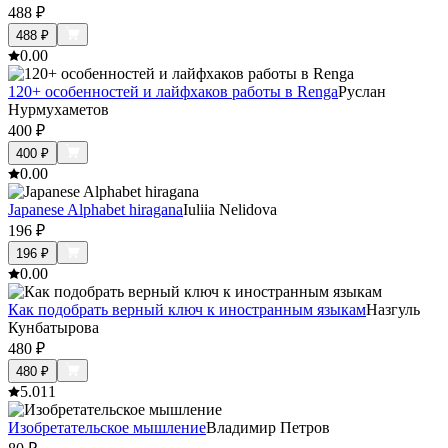
488
₽
488
₽
0.0
0
120+ особенностей и лайфхаков работы в Renga
Руслан
Нурмухаметов
400
₽
400
₽
0.0
0
Japanese Alphabet hiragana
Iuliia Nelidova
196
₽
196
₽
0.0
0
Как подобрать верный ключ к иностранным языкам
Назгуль
Кунбатырова
480
₽
480
₽
5.0
11
Изобретательское мышление
Владимир Петров