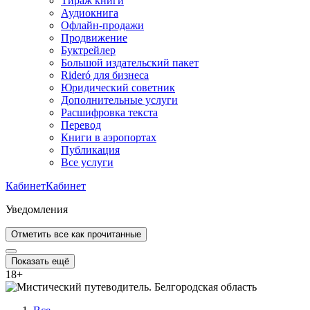
Тираж книги
Аудиокнига
Офлайн-продажи
Продвижение
Буктрейлер
Большой издательский пакет
Rideró для бизнеса
Юридический советник
Дополнительные услуги
Расшифровка текста
Перевод
Книги в аэропортах
Публикация
Все услуги
Кабинет
Кабинет
Уведомления
Отметить все как прочитанные
Показать ещё
18
+