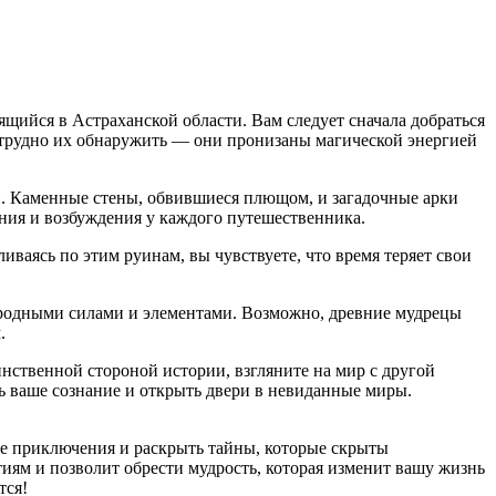
щийся в Астраханской области. Вам следует сначала добраться
Нетрудно их обнаружить — они пронизаны магической энергией
. Каменные стены, обвившиеся плющом, и загадочные арки
ения и возбуждения у каждого путешественника.
иваясь по этим руинам, вы чувствуете, что время теряет свои
риродными силами и элементами. Возможно, древние мудрецы
.
нственной стороной истории, взгляните на мир с другой
ть ваше сознание и открыть двери в невиданные миры.
ые приключения и раскрыть тайны, которые скрыты
тиям и позволит обрести мудрость, которая изменит вашу жизнь
тся!