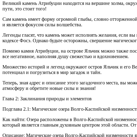
Великий камень Атрибуции находится на вершине холма, окруж
пути, это стоит того!
Сам камень имеет форму огромной глыбы, словно отторженной 
и является фокусом силы волшебства.
Легенды гласят, что камень может исполнять желания, если в
кодексе Фосэ. Однако будьте осторожны, свершение магическог
Помимо камня Атрибуции, на острове Яльчик можно также посе
все негативное, наполняя душу свежестью и вдохновением.
Множество историй и легенд окружают остров Яльчик и его Вел
потенциал и погрузиться в мир загадок и тайн.
Теперь, зная адрес и описание этого загадочного места, вы м
атмосферу и обретите новые силы и знания!
Глава 2: Заклинания природы и элементов
Подглава 2.1: Магические озера Волго-Каспийской низменност
Как найти: Озера расположены в Волго-Каспийской низменност
который является главным духовным центром этой области. От 
Описание: Магические озера Волго-Каспийской низменности я