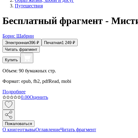
Образ жизни, хобби и досуг
Путешествия
Бесплатный фрагмент - Мисти
Борис Шабрин
Электронная
396
₽
Печатная
1 249
₽
Читать фрагмент
Купить
Объем:
90
бумажных стр.
Формат:
epub, fb2, pdfRead, mobi
Подробнее
0.0
0
Оценить
Пожаловаться
О книге
отзывы
Оглавление
Читать фрагмент