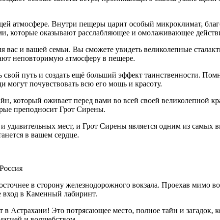
щей атмосфере. Внутри пещеры царит особый микроклимат, благ
и, которые оказывают расслабляющее и омолаживающее действи
 вас и вашей семьи. Вы сможете увидеть великолепные сталакти
дают неповторимую атмосферу в пещере.
ь свой путь и создать ещё больший эффект таинственности. Помн
и могут почувствовать всю его мощь и красоту.
айн, который оживает перед вами во всей своей великолепной кр
орые преподносит Грот Сирены.
и удивительных мест, и Грот Сирены является одним из самых 
танется в вашем сердце.
Росси
я
восточнее в сторону железнодорожного вокзала. Проехав мимо во
е вход в Каменный лабиринт.
в Астрахани! Это потрясающее место, полное тайн и загадок, к
 магией и волшебством.