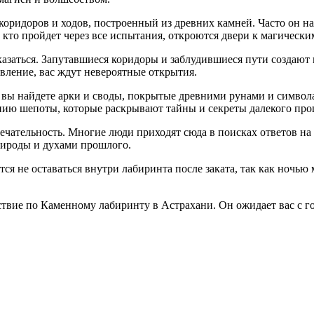
ридоров и ходов, построенный из древних камней. Часто он наз
, кто пройдет через все испытания, откроются двери к магическ
азаться. Запутавшиеся коридоры и заблудившиеся пути создают 
авление, вас ждут невероятные открытия.
ь вы найдете арки и своды, покрытые древними рунами и символ
анию шепоты, которые раскрывают тайны и секреты далекого про
чательность. Многие люди приходят сюда в поисках ответов на
рироды и духами прошлого.
ся не оставаться внутри лабиринта после заката, так как ночью 
ствие по Каменному лабиринту в Астрахани. Он ожидает вас с г