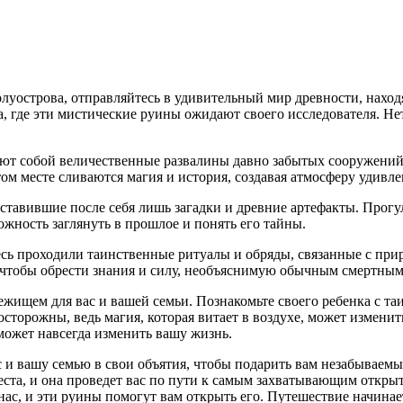
уострова, отправляйтесь в удивительный мир древности, находя
ва, где эти мистические руины ожидают своего исследователя. 
ют собой величественные развалины давно забытых сооружений
том месте сливаются магия и история, создавая атмосферу удивл
ставившие после себя лишь загадки и древние артефакты. Прогул
ожность заглянуть в прошлое и понять его тайны.
десь проходили таинственные ритуалы и обряды, связанные с п
 чтобы обрести знания и силу, необъяснимую обычным смертным
ищем для вас и вашей семьи. Познакомьте своего ребенка с таи
осторожны, ведь магия, которая витает в воздухе, может измени
может навсегда изменить вашу жизнь.
 и вашу семью в свои объятия, чтобы подарить вам незабываем
места, и она проведет вас по пути к самым захватывающим откры
нас, и эти руины помогут вам открыть его. Путешествие начинае