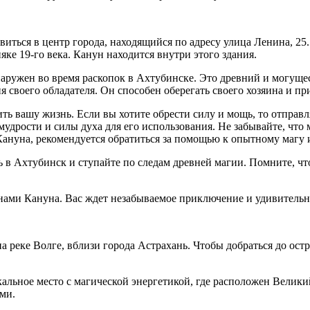
ться в центр города, находящийся по адресу улица Ленина, 25. 
яке 19-го века. Канун находится внутри этого здания.
аружен во время раскопок в Ахтубинске. Это древний и могущес
 своего обладателя. Он способен оберегать своего хозяина и пр
ть вашу жизнь. Если вы хотите обрести силу и мощь, то отправл
мудрости и силы духа для его использования. Не забывайте, что
Кануна, рекомендуется обратиться за помощью к опытному магу 
ь в Ахтубинск и ступайте по следам древней магии. Помните, чт
йнами Кануна. Вас ждет незабываемое приключение и удивительн
а реке Волге, вблизи города Астрахань. Чтобы добраться до ост
кальное место с магической энергетикой, где расположен Велик
ми.