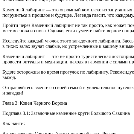
Каменный лабиринт — это огромный комплекс из запутанных ко
погрузиться в прошлое и будущее. Легенда гласит, что каждому
Пройти через Каменный лабиринт не так просто, как может пок
местах снова и снова. Однако, если сумеете найти верное напр
Исследуйте каждый уголок этого загадочного лабиринта. Здес
в тихих залах звучат слабые, но устремленные к вашему вним
Каменный лабиринт — это не просто туристическая достоприме
провести ритуалы и медитации, находя в гармонии с силами п
Будьте осторожны во время прогулок по лабиринту. Рекомендует
выход.
Отправляйтесь вместе со своей семьей в увлекательное путеше
и загадки!
Глава 3: Ковен Черного Ворона
Подглава 3.1: Загадочные каменные круги Большого Савкина
Как найти:
Адрес: деревня Савкино, Астраханская область,
Росси
я.