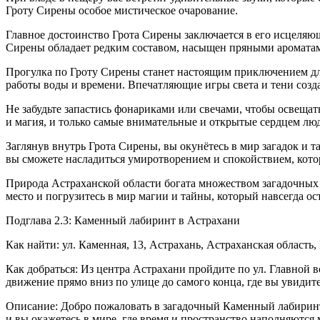
Гроту Сирены особое мистическое очарование.
Главное достоинство Грота Сирены заключается в его исцеляю
Сирены обладает редким составом, насыщен пряными ароматам
Прогулка по Гроту Сирены станет настоящим приключением для
работы воды и времени. Впечатляющие игры света и тени соз
Не забудьте запастись фонариками или свечами, чтобы освещат
и магия, и только самые внимательные и открытые сердцем люд
Заглянув внутрь Грота Сирены, вы окунётесь в мир загадок и т
вы сможете насладиться умиротворением и спокойствием, кот
Природа Астраханской области богата множеством загадочных 
место и погрузитесь в мир магии и тайны, который навсегда ос
Подглава 2.3: Каменный лабиринт в Астрахани
Как найти: ул. Каменная, 13, Астрахань, Астраханская область,
Как добраться: Из центра Астрахани пройдите по ул. Главной 
движение прямо вниз по улице до самого конца, где вы увидит
Описание: Добро пожаловать в загадочный Каменный лабиринт 
и вы окажетесь в мире, где время и пространство наполняются