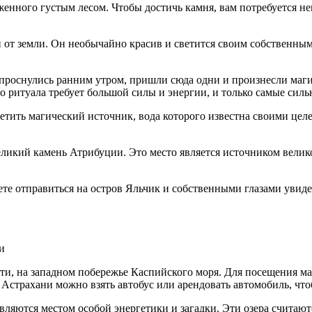
енного густым лесом. Чтобы достичь камня, вам потребуется не
от земли. Он необычайно красив и светится своим собственным
ы проснулись ранним утром, пришли сюда одни и произнесли ма
о ритуала требует большой силы и энергии, и только самые силь
тить магический источник, вода которого известна своими цел
икий камень Атрибуции. Это место является источником великой
ожете отправиться на остров Яльчик и собственными глазами ув
и
и, на западном побережье Каспийского моря. Для посещения маг
Астрахани можно взять автобус или арендовать автомобиль, чтоб
вляются местом особой энергетики и загадки. Эти озера счита