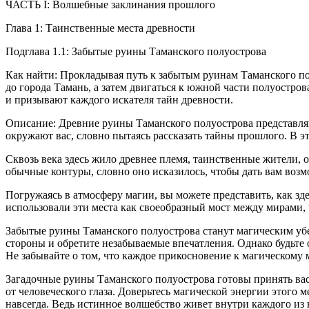
ЧАСТЬ I: Волшебные заклинания прошлого
Глава 1: Таинственные места древности
Подглава 1.1: Забытые руины Таманского полуострова
Как найти: Прокладывая путь к забытым руинам Таманского пол
до города Тамань, а затем двигаться к южной части полуостро
и призывают каждого искателя тайн древности.
Описание: Древние руины Таманского полуострова представля
окружают вас, словно пытаясь рассказать тайны прошлого. В э
Сквозь века здесь жило древнее племя, таинственные жители, о
обычные контуры, словно оно исказилось, чтобы дать вам возм
Погружаясь в атмосферу магии, вы можете представить, как з
использовали эти места как своеобразный мост между мирами,
Забытые руины Таманского полуострова станут магическим убеж
стороны и обретите незабываемые впечатления. Однако будьте 
Не забывайте о том, что каждое прикосновение к магическому 
Загадочные руины Таманского полуострова готовы принять вас
от человеческого глаза. Доверьтесь магической энергии этого 
навсегда. Ведь истинное волшебство живет внутри каждого из 