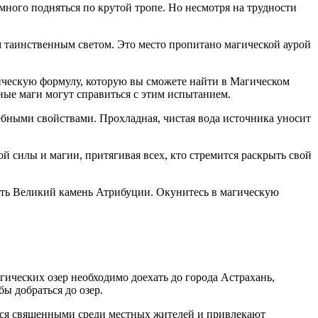
много подняться по крутой тропе. Но несмотря на трудности
 таинственным светом. Это место пропитано магической аурой
гическую формулу, которую вы сможете найти в Магическом
ные маги могут справиться с этим испытанием.
ебными свойствами. Прохладная, чистая вода источника уносит
 силы и магии, притягивая всех, кто стремится раскрыть свой
идеть Великий камень Атрибуции. Окунитесь в магическую
ических озер необходимо доехать до города Астрахань,
ы добраться до озер.
ются священными среди местных жителей и привлекают