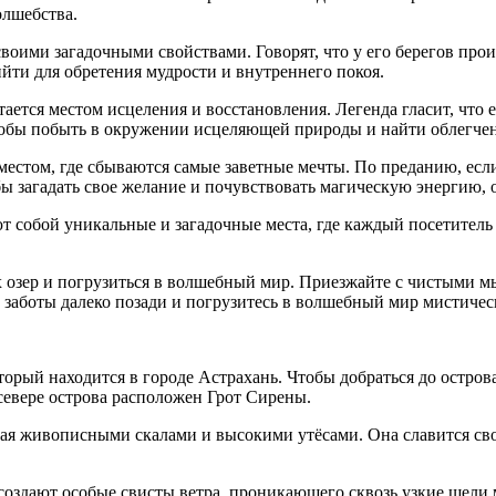
олшебства.
воими загадочными свойствами. Говорят, что у его берегов прои
йти для обретения мудрости и внутреннего покоя.
ается местом исцеления и восстановления. Легенда гласит, что
обы побыть в окружении исцеляющей природы и найти облегчен
естом, где сбываются самые заветные мечты. По преданию, если 
ы загадать свое желание и почувствовать магическую энергию,
 собой уникальные и загадочные места, где каждый посетитель
их озер и погрузиться в волшебный мир. Приезжайте с чистыми м
 заботы далеко позади и погрузитесь в волшебный мир мистиче
орый находится в городе Астрахань. Чтобы добраться до острова
 севере острова расположен Грот Сирены.
ая живописными скалами и высокими утёсами. Она славится сво
 создают особые свисты ветра, проникающего сквозь узкие щели