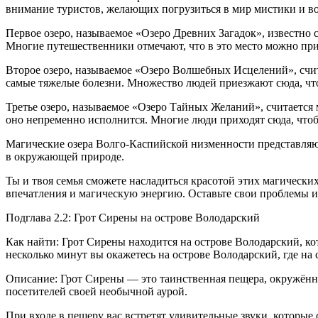
внимание туристов, желающих погрузиться в мир мистики и в
Первое озеро, называемое «Озеро Древних Загадок», известно с
Многие путешественники отмечают, что в это место можно при
Второе озеро, называемое «Озеро Волшебных Исцелений», счит
самые тяжелые болезни. Множество людей приезжают сюда, чт
Третье озеро, называемое «Озеро Тайных Желаний», считается м
оно непременно исполнится. Многие люди приходят сюда, чтоб
Магические озера Волго-Каспийской низменности представляют
в окружающей природе.
Ты и твоя семья сможете насладиться красотой этих магическ
впечатления и магическую энергию. Оставьте свои проблемы и
Подглава 2.2: Грот Сирены на острове Володарский
Как найти: Грот Сирены находится на острове Володарский, кот
несколько минут вы окажетесь на острове Володарский, где на
Описание: Грот Сирены — это таинственная пещера, окружённ
посетителей своей необычной аурой.
При входе в пещеру вас встретят удивительные звуки, которые