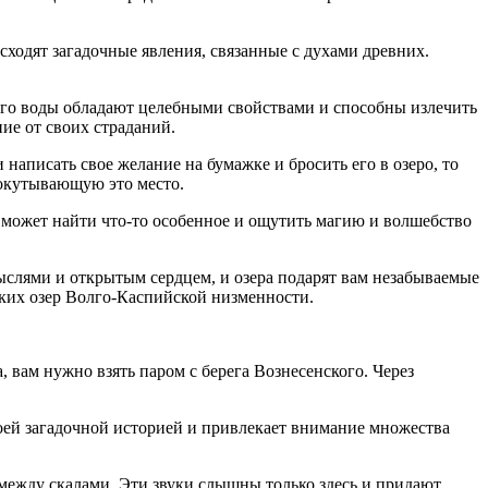
сходят загадочные явления, связанные с духами древних.
 его воды обладают целебными свойствами и способны излечить
ие от своих страданий.
написать свое желание на бумажке и бросить его в озеро, то
 окутывающую это место.
 может найти что-то особенное и ощутить магию и волшебство
ыслями и открытым сердцем, и озера подарят вам незабываемые
ских озер Волго-Каспийской низменности.
, вам нужно взять паром с берега Вознесенского. Через
ей загадочной историей и привлекает внимание множества
 между скалами. Эти звуки слышны только здесь и придают