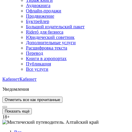
Тираж книги
Аудиокнига
Офлайн-продажи
Продвижение
Буктрейлер
Большой издательский пакет
Rideró для бизнеса
Юридический советник
Дополнительные услуги
Расшифровка текста
Перевод
Книги в аэропортах
Публикация
Все услуги
Кабинет
Кабинет
Уведомления
Отметить все как прочитанные
Показать ещё
18
+