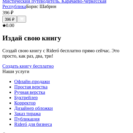
Мистический путеводитель. Карачаево-Черкесская
Республика
Борис Шабрин
396
₽
396
₽
0.0
0
Издай свою книгу
Создай свою книгу с Rideró бесплатно прямо сейчас. Это
просто, как раз, два, три!
Создать книгу бесплатно
Наши услуги
Офлайн-продажи
Простая верстка
Ручная верстка
Буктрейлер
Корректор
Дизайнер обложки
Заказ тиража
Публикация
Rideró для бизнеса