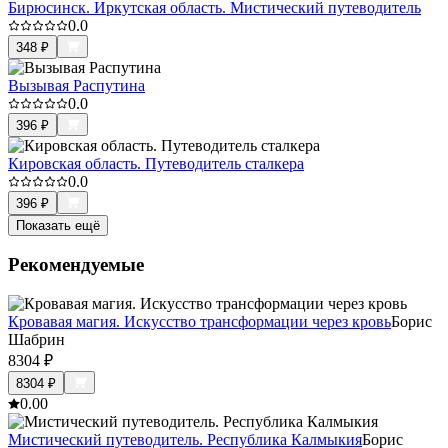
Бирюсинск. Иркутская область. Мистический путеводитель
0.0
348
₽
Вызывая Распутина
0.0
396
₽
Кировская область. Путеводитель сталкера
0.0
396
₽
Показать ещё
Рекомендуемые
Кровавая магия. Искусство трансформации через кровь
Борис
Шабрин
8304
₽
8304
₽
0.0
0
Мистический путеводитель. Республика Калмыкия
Борис