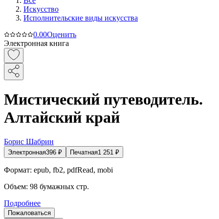
Все
Искусство
Исполнительские виды искусства
0.0
0
Оценить
Электронная книга
Мистический путеводитель.
Алтайский край
Борис Шабрин
Электронная
396
₽
Печатная
1 251
₽
Формат:
epub, fb2, pdfRead, mobi
Объем:
98
бумажных стр.
Подробнее
Пожаловаться