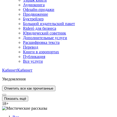
Тираж книги
Аудиокнига
Офлайн-продажи
Продвижение
Буктрейлер
Большой издательский пакет
Rideró для бизнеса
Юридический советник
Дополнительные услуги
Расшифровка текста
Перевод
Книги в аэропортах
Публикация
Все услуги
Кабинет
Кабинет
Уведомления
Отметить все как прочитанные
Показать ещё
18
+