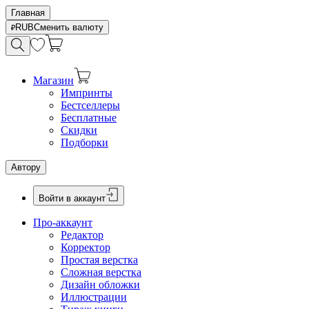
Главная
RUB
Сменить валюту
Магазин
Импринты
Бестселлеры
Бесплатные
Скидки
Подборки
Автору
Войти в аккаунт
Про-аккаунт
Редактор
Корректор
Простая верстка
Сложная верстка
Дизайн обложки
Иллюстрации