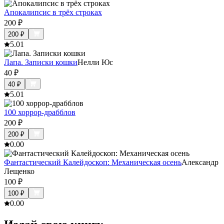
Апокалипсис в трёх строках
200
₽
200
₽
5.0
1
Лапа. Записки кошки
Нелли Юс
40
₽
40
₽
5.0
1
100 хоррор-драбблов
200
₽
200
₽
0.0
0
Фантастический Калейдоскоп: Механическая осень
Александр
Лещенко
100
₽
100
₽
0.0
0