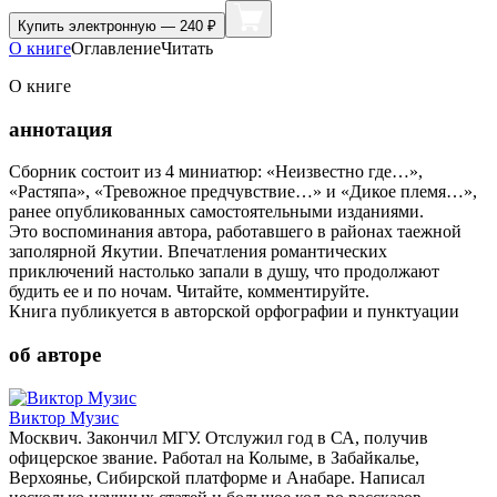
Купить
электронную — 240 ₽
О книге
Оглавление
Читать
О книге
аннотация
Сборник состоит из 4 миниатюр: «Неизвестно где…»,
«Растяпа», «Тревожное предчувствие…» и «Дикое племя…»,
ранее опубликованных самостоятельными изданиями.
Это воспоминания автора, работавшего в районах таежной
заполярной Якутии. Впечатления романтических
приключений настолько запали в душу, что продолжают
будить ее и по ночам. Читайте, комментируйте.
Книга публикуется в авторской орфографии и пунктуации
об авторе
Виктор Музис
Москвич. Закончил МГУ. Отслужил год в СА, получив
офицерское звание. Работал на Колыме, в Забайкалье,
Верхоянье, Сибирской платформе и Анабаре. Написал