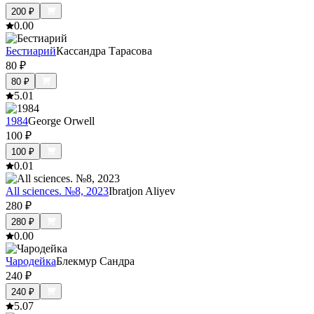
200
₽
0.0
0
Бестиарий
Кассандра Тарасова
80
₽
80
₽
5.0
1
1984
George Orwell
100
₽
100
₽
0.0
1
All sciences. №8, 2023
Ibratjon Aliyev
280
₽
280
₽
0.0
0
Чародейка
Блекмур Сандра
240
₽
240
₽
5.0
7