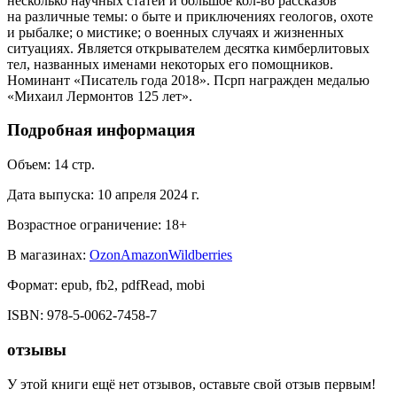
несколько научных статей и большое кол-во рассказов
на различные темы: о быте и приключениях геологов, охоте
и рыбалке; о мистике; о военных случаях и жизненных
ситуациях. Является открывателем десятка кимберлитовых
тел, названных именами некоторых его помощников.
Номинант «Писатель года 2018». Псрп награжден медалью
«Михаил Лермонтов 125 лет».
Подробная информация
Объем:
14
стр.
Дата выпуска:
10 апреля 2024 г.
Возрастное ограничение:
18
+
В магазинах:
Ozon
Amazon
Wildberries
Формат:
epub, fb2, pdfRead, mobi
ISBN:
978-5-0062-7458-7
отзывы
У этой книги ещё нет отзывов, оставьте свой отзыв первым!