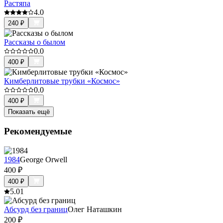
Растяпа
4.0
240
₽
Рассказы о былом
0.0
400
₽
Кимберлитовые трубки «Космос»
0.0
400
₽
Показать ещё
Рекомендуемые
1984
George Orwell
400
₽
400
₽
5.0
1
Абсурд без границ
Олег Наташкин
200
₽