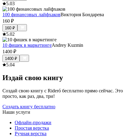
5.0
3
100 финансовых лайфхаков
Виктория Бондарева
160
₽
160
₽
5.0
2
10 фишек в маркетинге
Andrey Kuzmin
1400
₽
1400
₽
5.0
4
Издай свою книгу
Создай свою книгу с Rideró бесплатно прямо сейчас. Это
просто, как раз, два, три!
Создать книгу бесплатно
Наши услуги
Офлайн-продажи
Простая верстка
Ручная верстка