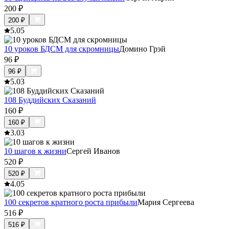
200
₽
200
₽
5.0
5
10 уроков БДСМ для скромницы
Домино Грэй
96
₽
96
₽
5.0
3
108 Буддийских Сказаний
160
₽
160
₽
3.0
3
10 шагов к жизни
Сергей Иванов
520
₽
520
₽
4.0
5
100 секретов кратного роста прибыли
Мария Сергеева
516
₽
516
₽