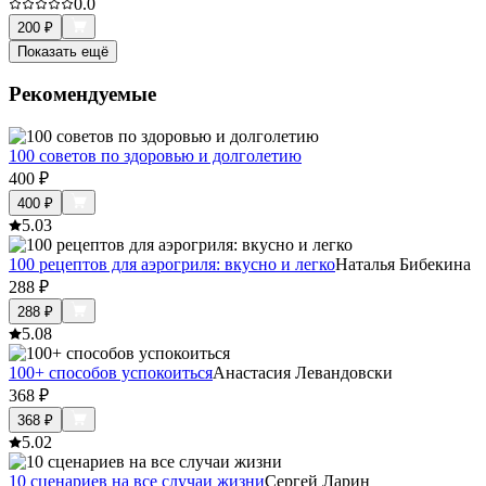
0.0
200
₽
Показать ещё
Рекомендуемые
100 советов по здоровью и долголетию
400
₽
400
₽
5.0
3
100 рецептов для аэрогриля: вкусно и легко
Наталья Бибекина
288
₽
288
₽
5.0
8
100+ способов успокоиться
Анастасия Левандовски
368
₽
368
₽
5.0
2
10 сценариев на все случаи жизни
Сергей Ларин