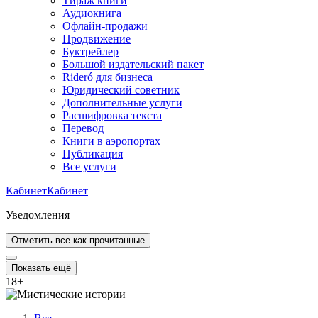
Тираж книги
Аудиокнига
Офлайн-продажи
Продвижение
Буктрейлер
Большой издательский пакет
Rideró для бизнеса
Юридический советник
Дополнительные услуги
Расшифровка текста
Перевод
Книги в аэропортах
Публикация
Все услуги
Кабинет
Кабинет
Уведомления
Отметить все как прочитанные
Показать ещё
18
+