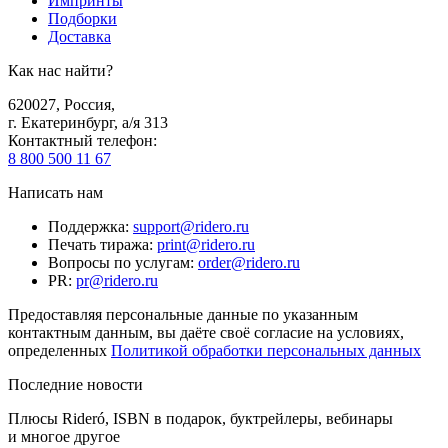
Импринты
Подборки
Доставка
Как нас найти?
620027
,
Россия
,
г. Екатеринбург, а/я 313
Контактный телефон
:
8 800 500 11 67
Написать нам
Поддержка
:
support@ridero.ru
Печать тиража
:
print@ridero.ru
Вопросы по услугам
:
order@ridero.ru
PR
:
pr@ridero.ru
Предоставляя персональные данные по указанным
контактным данным, вы даёте своё согласие на условиях,
определенных
Политикой обработки персональных данных
Последние новости
Плюсы Rideró, ISBN в подарок, буктрейлеры, вебинары
и многое другое