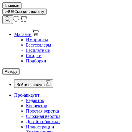
Главная
RUB
Сменить валюту
Магазин
Импринты
Бестселлеры
Бесплатные
Скидки
Подборки
Автору
Войти в аккаунт
Про-аккаунт
Редактор
Корректор
Простая верстка
Сложная верстка
Дизайн обложки
Иллюстрации