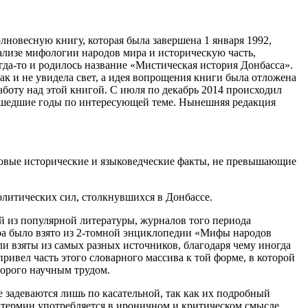
олновесную книгу, которая была завершена 1 января 1992,
нализе мифологии народов мира и историческую часть,
гда-то и родилось название «Мистическая история Донбасса».
к и не увидела свет, а идея вопрощения книги была отложена
работу над этой книгой. С июля по декабрь 2014 происходил
рошедшие годы по интересующей теме. Нынешняя редакция
 новые исторические и языковедческие факты, не превышающие
политических сил, столкнувшихся в Донбассе.
ой из популярной литературы, журналов того периода
ира было взято из 2-томной энциклопедии «Мифы народов
и взяты из самых разных источников, благодаря чему иногда
ривел часть этого словарного массива к той форме, в которой
торого научным трудом.
 задеваются лишь по касательной, так как их подробный
 термин употребляется в ироничном и критическом смысле,