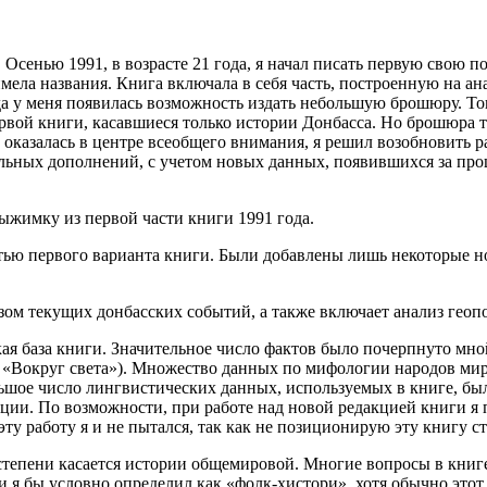
 Осенью 1991, в возрасте 21 года, я начал писать первую свою п
имела названия. Книга включала в себя часть, построенную на а
да у меня появилась возможность издать небольшую брошюру. То
ой книги, касавшиеся только истории Донбасса. Но брошюра та
г оказалась в центре всеобщего внимания, я решил возобновить 
тельных дополнений, с учетом новых данных, появившихся за п
ыжимку из первой части книги 1991 года.
астью первого варианта книги. Были добавлены лишь некоторые
разом текущих донбасских событий, а также включает анализ гео
кая база книги. Значительное число фактов было почерпнуто мн
 и «Вокруг света»). Множество данных по мифологии народов м
шое число лингвистических данных, используемых в книге, был
ции. По возможности, при работе над новой редакцией книги я п
эту работу я и не пытался, так как не позиционирую эту книгу с
степени касается истории общемировой. Многие вопросы в книге
и я бы условно определил как «фолк-хистори», хотя обычно этот