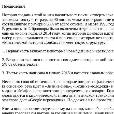
Предисловие
История создания этой книги насчитывает почти четверть века.
занимала толстую тетрадь на 96 листов мелким почерком и не 
составлявшую примерно 60% от всего объема. В марте 1993 го
В рукопись этой брошюры были включены отдельные главы перв
еще на многие годы. В 2014 году, когда история Донбасса вдру
набор первоначального текста и внесение некоторых незначи
«Мистической истории Донбасса» имеет такую структуру:
1. Первая часть включает некоторые новые данные и краткую в
2. Вторая часть книги полностью совпадает с исторической ч
5% от объема текста.
3. Третья часть написана в начале 2015 и касается главным об
Несколько слов об источниках, на которые опирается фактичес
(в основном речь идет о «Знание-сила», «Техника-молодежи»
мира» и «Мифологического энциклопедического словаря». Боль
слова даются в кириллической, а иногда в латинской транскрип
эти слова дает «Google переводчик». Но досконально провести 
Книга вполне соответствует своему названию, хотя в большой 
анализ требовал бы выхода за границы нашей темы. Жанр книг