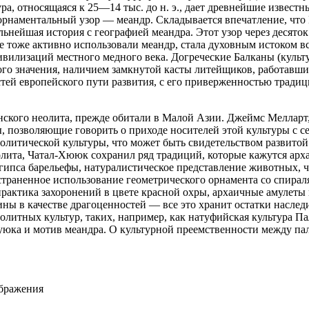
а, относящаяся к 25—14 тыс. до н. э., дает древнейшие извест
орнаментальный узор — меандр. Складывается впечатление, что 
ьнейшая история с географией меандра. Этот узор через десяток
де тоже активно использовали меандр, стала духовным истоком в
ивилизаций местного медного века. Догреческие Балканы (куль
ого значения, наличием замкнутой касты литейщиков, работавши
ностей европейского пути развития, с его приверженностью трад
ского неолита, прежде обитали в Малой Азии. Джеймс Мелларт,
 позволяющие говорить о приходе носителей этой культуры с се
еолитической культуры, что может быть свидетельством развито
олита, Чатал-Хююк сохранил ряд традиций, которые кажутся арх
ипса барельефы, натуралистическое представление животных, ч
страненное использование геометрического орнамента со спирал
практика захоронений в цвете красной охры, архаичные амулеты
ны в качестве драгоценностей — все это хранит остатки наслед
литных культур, таких, например, как натуфийская культура Па
Гуюка и мотив меандра. О культурной преемственности между п
ображения