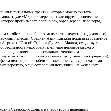
ений и ритуальных практик, которые можно считать
томном труде «Мировое дерево» анализирует архаические
оторое пронизывает, словно ось, образ дерева, либо горы,
ем хозяйственного (а из замкнутости следует — и духовного)
 верхний палеолит Средней Азии, Кавказа показывает заметное
ной Африке и Южной Сибири (Буреть и Мальта) существует
прогрессивность некоторых групп еще неандертальского
нного предчеловека прогрессивным «человеком
видетельствует о наличии духовных представлений (традиции),
еоза неоантропа, особенно выделение культур с зачатками
рит, вероятно, о существовании популяций, не желавших
рховий Северского Донца, на территории нынешней