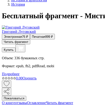
История и археология
История
Бесплатный фрагмент - Мисти
Григорий Луговский
Электронная
76
₽
Печатная
999
₽
Читать фрагмент
Купить
Объем:
336
бумажных стр.
Формат:
epub, fb2, pdfRead, mobi
Подробнее
0.0
0
Оценить
Пожаловаться
О книге
отзывы
Оглавление
Читать фрагмент