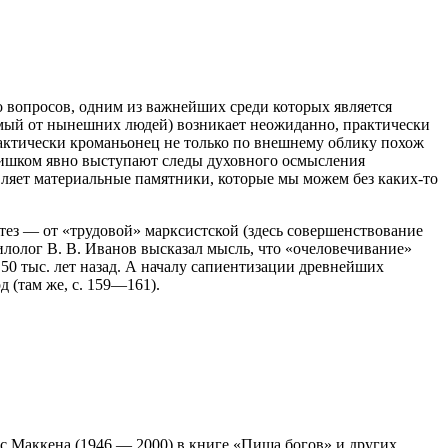
о вопросов, одним из важнейших среди которых является
чимый от нынешних людей) возникает неожиданно, практически
Фактически кроманьонец не только по внешнему облику похож
 слишком явно выступают следы духовного осмысления
авляет материальные памятники, которые мы можем без каких-то
отез — от «трудовой» марксистской (здесь совершенствование
илолог В. В. Иванов высказал мысль, что «очеловечивание»
0 тыс. лет назад
. А началу сапиентизации древнейших
 (там же, с. 159—161).
с Маккена (1946 — 2000) в книге «Пища богов» и других