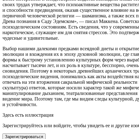
своих трудах утверждает, что психоактивные вещества растит
и способности предвидения, оказав существенное влияние на 
первичной человеческой религии — шаманизма, а также всех 
Древа познания в Саду Эдемском»,
— писал Маккена. Советский
психоделическим состояниям. Есть сведения, что у современн
наркотическое, служащее им для снятия стрессов
. Это подтвер
чудесные и удивительные
.
Выбор нашими далекими предками всеядной диеты и открытие 
эволюции и вхождения их в эпоху духовной эволюции, где гла
формы к быстрому установлению культурных форм через выраб
насчитывает тысячи лет, и их роль в культуре, бесспорно, оч
сновидения. Поэтому в некоторых древнейших архаических тра
психоделические видения, понимались как акты воздействия на
отвечать на эти вторжения сакральной мифической реальности
скульптура) ответов, которые носили характер такой же мифич
манипулирование дыханием, театрализованные представления 
видение мира. Поэтому там, где мы видим следы культурной, д
и устойчивости.
Здесь есть иллюстрация
Зарегистрируйтесь или войдите, чтобы увидеть ее и другие из
Зарегистрироваться