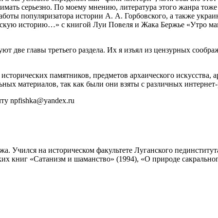
имать серьезно. По моему мнению, литература этого жанра тоже 
аботы популяризатора истории А. А. Горбовского, а также украи
скую историю…» с книгой Луи Повеля и Жака Бержье «Утро маго
ют две главы третьего раздела. Их я изъял из цензурных сообр
сторических памятников, предметов архаического искусства, арх
ьных материалов, так как были они взяты с различных интернет-
ту npfishka@yandex.ru
яжа. Учился на историческом факультете Луганского пединститут
их книг «Сатанизм и шаманство» (1994), «О природе сакральног