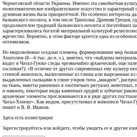
Черниговской области Украины. Именно эта самобытная культур
полисемантическое изобразительное искусство и характерный 
духовная жизнь была приоритетной. Но особенно интересна дал
балканского неолита, в том числе Триполья. Древняя Греция, г
продолжателем традиций балканского неолита и богатейших ц
характеризовались богатой материальной культурой религиозн
жречество
. Вероятно, в этом факторе кроется одна из особен
оптимизмом.
Но миролюбивые оседлые племена, формировавшие мир балкан
Анатолии (8—6 тыс. до н. э.), заметил, что
«найдены материалы,
видит в Чатал-Гуюке следы чрезвычайно архаической, еще пал
сословия?):
«В отличие от других современных ему культур не
стенной живописи, вылепленные из глины или вырезанные из г
выдавленных пальцами в глине узоров типа „макарон“, распро
на ткань, макеты раненных в охотничьих ритуалах животных, 
и наконец, некоторые виды каменных орудий и зубчатые ракови
архаичные элементы прослеживаются и в ряде других постпалео
Чатал-Хююке».
Как видим, присутствовал в живописи Чатал-
пишет и В. В. Иванов
.
Здесь есть иллюстрация
Зарегистрируйтесь или войдите, чтобы увидеть ее и другие из