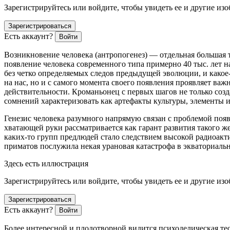
Зарегистрируйтесь или войдите, чтобы увидеть ее и другие из
Зарегистрироваться
Есть аккаунт?
Войти
Возникновение человека (антропогенез) — отдельная большая т
появление человека современного типа примерно 40 тыс. лет 
без четко определяемых следов предыдущей эволюции, и какое
на нас, но и с самого момента своего появления проявляет ва
действительности. Кроманьонец с первых шагов не только созд
сомнений характеризовать как артефакты культуры, элементы и
Генезис человека разумного напрямую связан с проблемой появ
хватающей руки рассматривается как гарант развития такого ж
каких-то групп предлюдей стало следствием высокой радиоакт
приматов послужила некая урановая катастрофа в экваториальн
Здесь есть иллюстрация
Зарегистрируйтесь или войдите, чтобы увидеть ее и другие из
Зарегистрироваться
Есть аккаунт?
Войти
Более интересной и плодотворной видится психоделическая те