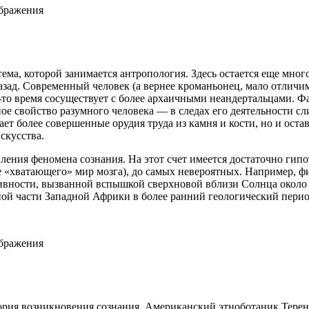
ображения
ема, которой занимается антропология. Здесь остается еще мног
назад. Современный человек (а вернее кроманьонец, мало отли
-то время сосуществует с более архаичными неандертальцами. 
жное свойство разумного человека — в следах его деятельности
ает более совершенные орудия труда из камня и кости, но и ост
скусства.
ления феномена сознания. На этот счет имеется достаточно гип
е «хватающего» мир мозга), до самых невероятных. Например, ф
ивности, вызванной вспышкой сверхновой вблизи Солнца около 5
ой части Западной Африки в более ранний геологический период
ображения
ория возникновения сознания. Американский этноботаник Терен