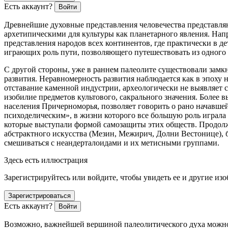
Есть аккаунт?
Войти
Древнейшие духовные представления человечества представля
архетипическими для культуры как планетарного явления. Нап
представления народов всех континентов, где практически в де
играющих роль пути, позволяющего путешествовать из одного 
С другой стороны, уже в раннем палеолите существовали замк
развития
. Неравномерность развития наблюдается как в эпоху 
отставание каменной индустрии, археологически не выявляет 
изобилие предметов культового, сакрального значения. Более 
населения Причерноморья
, позволяет говорить о рано начавш
психоделическим», в жизни которого все большую роль играла
которые выступали формой самозащиты этих обществ. Продолжа
абстрактного искусства (Мезин, Межирич, Долни Вестонице), 
смешиваться с неандерталоидами и их метисными группами.
Здесь есть иллюстрация
Зарегистрируйтесь или войдите, чтобы увидеть ее и другие из
Зарегистрироваться
Есть аккаунт?
Войти
Возможно, важнейшей вершиной палеолитического духа можно 