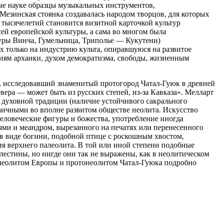
ные науке образцы музыкальных инструментов,
Мезинская стоянка создавалась народом творцов, для которых
 тысячелетий становится визитной карточкой культур
сей европейской культуры, а сама во многом была
туры Винча, Гумельница, Триполье — Кукутени)
х только на индустрию культа, опиравшуюся на развитое
ициям архаики, духом демократизма, свободы, жизненным
 исследовавший знаменитый протогород Чатал-Гуюк в древней
вера — может быть из русских степей, из-за Кавказа»
. Мелларт
й духовной традиции (наличие устойчивого сакрального
аичными во вполне развитом обществе неолита. Искусство
еловеческие фигуры и божества, употребление иногда
ями и меандром, вырезанного на печатях или перенесенного
 в виде богини, подобной птице с роскошным хвостом,
ия верхнего палеолита. В той или иной степени подобные
лестины, но нигде они так не выражены, как в неолитическом
алеолитом Европы и протонеолитом Чатал-Гуюка подробно