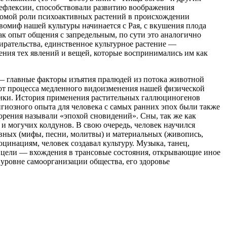
рефлексии, способствовали развитию воображения
есомой роли психоактивных растений в происхождении
вомиф нашей культуры начинается с Рая, с вкушения плода
к опыт общения с запредельным, по сути это аналогично
ирательства, единственное культурное растение —
жения тех явлений и вещей, которые воспринимались им как
— главные факторы изъятия пралюдей из потока животной
 от процесса медленного видоизменения нашей физической
хники. История применения растительных галлюциногенов
лигиозного опыта для человека с самых ранних эпох были также
орения называли «эпохой сновидений». Сны, так же как
 и могучих колдунов. В свою очередь, человек научился
овных (мифы, песни, молитвы) и материальных (живопись,
цинациям, человек создавал культуру. Музыка, танец,
 цели — вхождения в трансовые состояния, открывающие иное
уровне самоорганизации общества, его здоровье