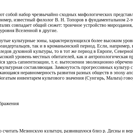
ют собой набор чрезвычайно сходных мифологических представл
ример, известный филолог В. Н. Топоров в фундаментальном 2-
талях совпадает общий сюжет: троичное устройство мироздания, к
уровня Вселенной в другие.
нутые культурные зоны, характеризующихся более высоким уровн
неандертальцев, так и в кроманьонский период. Если, например,
следов духовной культуры, то в тот же период в Европе, Север
высокий уровень местных обитателей, как и антропологическая 
ейся здесь сапиентизации, т. е. вытеснении эволюционно обрече
 культурная составляющая. Замкнутость прогрессивных культур с
ющаяся неравномерность развития разных обществ в эпоху апоф
богатым инвентарем культового значения (Сунгирь, Мальта) гово
ображения
считать Мезинскую культуру, развившуюся близ р. Десны и ве