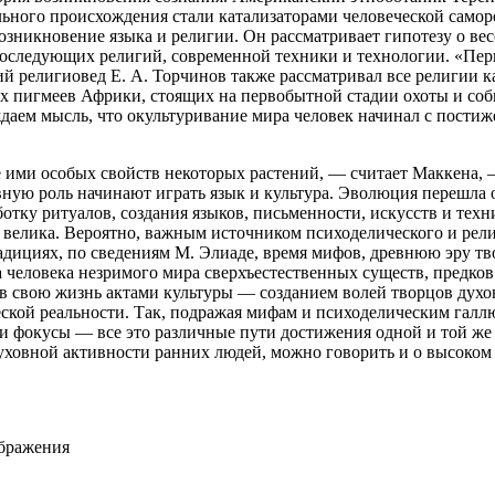
ельного происхождения стали катализаторами человеческой само
возникновение языка и религии. Он рассматривает гипотезу о в
последующих религий, современной техники и технологии.
«Пер
 религиовед Е. А. Торчинов также рассматривал все религии ка
ых пигмеев Африки, стоящих на первобытной стадии охоты и соб
ждаем мысль, что окультуривание мира человек начинал с пости
ими особых свойств некоторых растений, — считает Маккена, 
вную роль начинают играть язык и культура. Эволюция перешла
отку ритуалов, создания языков, письменности, искусств и те
ень велика. Вероятно, важным источником психоделического и ре
дициях, по сведениям М. Элиаде, время мифов, древнюю эру тв
 человека незримого мира сверхъестественных существ, предков
 в свою жизнь актами культуры — созданием волей творцов дух
еской реальности. Так, подражая мифам и психоделическим галлю
и фокусы — все это различные пути достижения одной и той же
уховной активности ранних людей, можно говорить и о высоком 
ображения