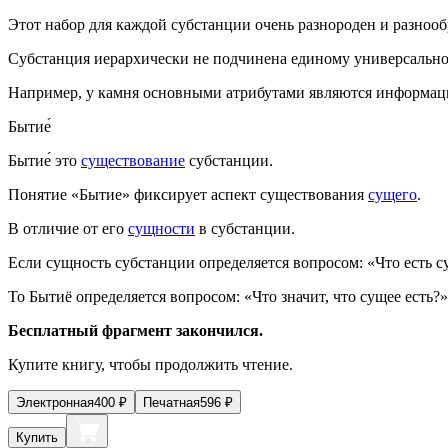
Этот набор для каждой субстанции очень разнороден и разнооб
Субстанция иерархически не подчинена единому универсально
Например, у камня основными атрибутами являются информац
Бытие́
Бытие́
это
существование
субстанции.
Понятие «Бытие» фиксирует аспект существования
сущего
.
В отличие от его
сущности
в субстанции.
Если сущность субстанции определяется вопросом: «
Что
есть с
То Бытиё определяется вопросом: «Что значит, что сущее
есть
?»
Бесплатный фрагмент закончился.
Купите книгу, чтобы продолжить чтение.
Электронная
400
₽
Печатная
596
₽
Купить