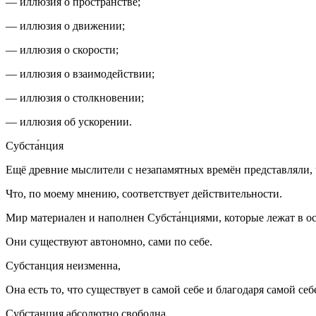
— иллюзия о пространстве;
— иллюзия о движении;
— иллюзия о скорости;
— иллюзия о взаимодействии;
— иллюзия о столкновении;
— иллюзия об ускорении.
Субста́нция
Ещё древние мыслители с незапамятных времён представляли, 
Что, по моему мнению, соответствует действительности.
Мир материален и наполнен
Субста́нциями,
которые лежат в о
Они существуют автономно, сами по себе.
Субстанция неизменна,
Она есть то, что существует в самой себе и благодаря самой себ
Субстанция абсолютно свободна.