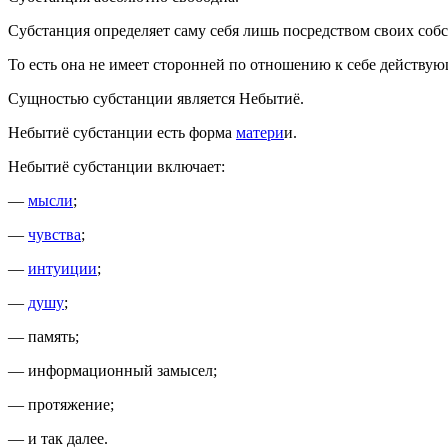
Субстанция определяет саму себя лишь посредством своих соб
То есть она не имеет сторонней по отношению к себе действу
Сущностью субстанции является Небытиё.
Небытиё субстанции есть форма
матери
и.
Небытиё субстанции включает:
—
мысли
;
—
чувства
;
—
интуиции
;
—
душу
;
— память;
— информационный замысел;
— протяжение;
— и так далее.