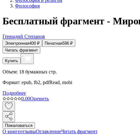
Философия и религия
Философия
Бесплатный фрагмент - Миров
Геннадий Степанов
Электронная
400
₽
Печатная
596
₽
Читать фрагмент
Купить
Объем:
18
бумажных стр.
Формат:
epub, fb2, pdfRead, mobi
Подробнее
0.0
0
Оценить
Пожаловаться
О книге
отзывы
Оглавление
Читать фрагмент