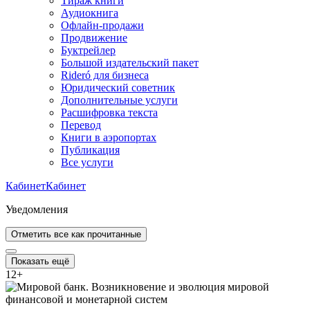
Тираж книги
Аудиокнига
Офлайн-продажи
Продвижение
Буктрейлер
Большой издательский пакет
Rideró для бизнеса
Юридический советник
Дополнительные услуги
Расшифровка текста
Перевод
Книги в аэропортах
Публикация
Все услуги
Кабинет
Кабинет
Уведомления
Отметить все как прочитанные
Показать ещё
12
+