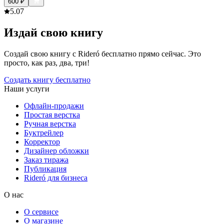
600
₽
5.0
7
Издай свою книгу
Создай свою книгу с Rideró бесплатно прямо сейчас. Это
просто, как раз, два, три!
Создать книгу бесплатно
Наши услуги
Офлайн-продажи
Простая верстка
Ручная верстка
Буктрейлер
Корректор
Дизайнер обложки
Заказ тиража
Публикация
Rideró для бизнеса
О нас
О сервисе
О магазине