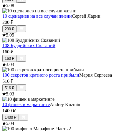
5.0
8
10 сценариев на все случаи жизни
Сергей Ларин
200
₽
200
₽
5.0
5
108 Буддийских Сказаний
160
₽
160
₽
3.0
3
100 секретов кратного роста прибыли
Мария Сергеева
516
₽
516
₽
5.0
3
10 фишек в маркетинге
Andrey Kuzmin
1400
₽
1400
₽
5.0
4