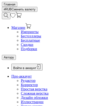
Главная
RUB
Сменить валюту
Магазин
Импринты
Бестселлеры
Бесплатные
Скидки
Подборки
Автору
Войти в аккаунт
Про-аккаунт
Редактор
Корректор
Простая верстка
Сложная верстка
Дизайн обложки
Иллюстрации