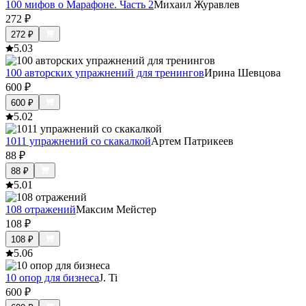
100 мифов о Марафоне. Часть 2
Михаил Журавлев
272
₽
272
₽
5.0
3
100 авторских упражнений для тренингов
Ирина Шевцова
600
₽
600
₽
5.0
2
1011 упражнений со скакалкой
Артем Патрикеев
88
₽
88
₽
5.0
1
108 отражений
Максим Мейстер
108
₽
108
₽
5.0
6
10 опор для бизнеса
J. Ti
600
₽