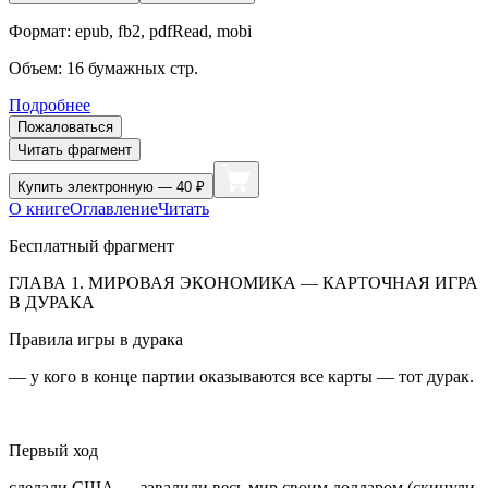
Формат:
epub, fb2, pdfRead, mobi
Объем:
16
бумажных стр.
Подробнее
Пожаловаться
Читать фрагмент
Купить
электронную — 40 ₽
О книге
Оглавление
Читать
Бесплатный фрагмент
ГЛАВА 1. МИРОВАЯ ЭКОНОМИКА — КАРТОЧНАЯ ИГРА
В ДУРАКА
Правила игры в дурака
— у кого в конце партии оказываются все карты — тот дурак.
Первый ход
сделали США — завалили весь мир своим долларом (скинули