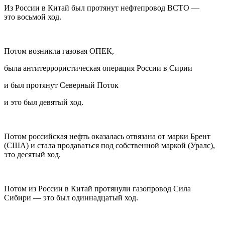
Из
Росси
и в Китай был протянут нефтепровод ВСТО —
это
восьмой ход.
Потом возникла газовая ОПЕК,
была анти
терро
ристическая операция
Росси
и в Сирии
и был протянут Северный Поток
и это был
девятый ход.
Потом
росси
йская нефть оказалась отвязана от марки Брент
(США) и стала продаваться под собственной маркой (Уралс),
это
десятый ход.
Потом из
Росси
и в Китай протянули газопровод Сила
Сибири — это был
одиннадцатый ход.