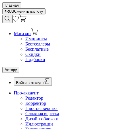
Главная
RUB
Сменить валюту
Магазин
Импринты
Бестселлеры
Бесплатные
Скидки
Подборки
Автору
Войти в аккаунт
Про-аккаунт
Редактор
Корректор
Простая верстка
Сложная верстка
Дизайн обложки
Иллюстрации