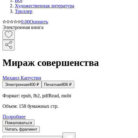
Все
Художественная литература
Триллер
0.0
0
Оценить
Электронная книга
Мираж совершенства
Михаил Капустин
Электронная
400
₽
Печатная
806
₽
Формат:
epub, fb2, pdfRead, mobi
Объем:
158
бумажных стр.
Подробнее
Пожаловаться
Читать фрагмент