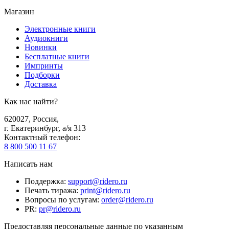
Магазин
Электронные книги
Аудиокниги
Новинки
Бесплатные книги
Импринты
Подборки
Доставка
Как нас найти?
620027
,
Россия
,
г. Екатеринбург, а/я 313
Контактный телефон
:
8 800 500 11 67
Написать нам
Поддержка
:
support@ridero.ru
Печать тиража
:
print@ridero.ru
Вопросы по услугам
:
order@ridero.ru
PR
:
pr@ridero.ru
Предоставляя персональные данные по указанным