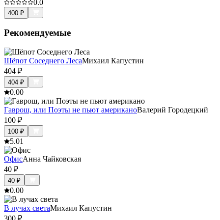
0.0
400
₽
Рекомендуемые
Шёпот Соседнего Леса
Михаил Капустин
404
₽
404
₽
0.0
0
Гаврош, или Поэты не пьют американо
Валерий Городецкий
100
₽
100
₽
5.0
1
Офис
Анна Чайковская
40
₽
40
₽
0.0
0
В лучах света
Михаил Капустин
300
₽