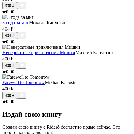
300
₽
0.0
0
3 года за миг
Михаил Капустин
404
₽
404
₽
0.0
0
Невероятные приключения Мишки
Михаил Капустин
400
₽
400
₽
0.0
0
Farewell to Tomorrow
Mikhail Kapustin
400
₽
400
₽
0.0
0
Издай свою книгу
Создай свою книгу с Rideró бесплатно прямо сейчас. Это
просто, как раз, два, три!