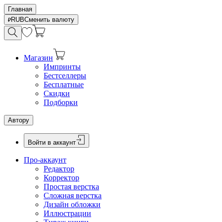
Главная
RUB
Сменить валюту
Магазин
Импринты
Бестселлеры
Бесплатные
Скидки
Подборки
Автору
Войти в аккаунт
Про-аккаунт
Редактор
Корректор
Простая верстка
Сложная верстка
Дизайн обложки
Иллюстрации