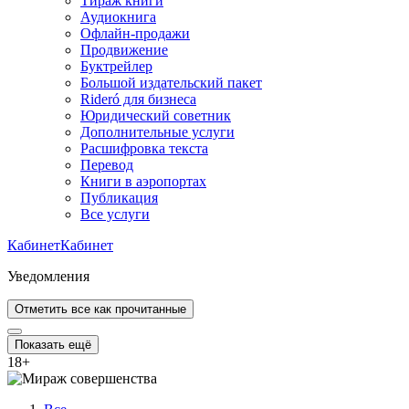
Тираж книги
Аудиокнига
Офлайн-продажи
Продвижение
Буктрейлер
Большой издательский пакет
Rideró для бизнеса
Юридический советник
Дополнительные услуги
Расшифровка текста
Перевод
Книги в аэропортах
Публикация
Все услуги
Кабинет
Кабинет
Уведомления
Отметить все как прочитанные
Показать ещё
18
+