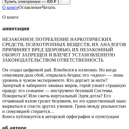
Купить
электронную — 400 ₽
О книге
Оглавление
Читать
О книге
аннотация
НЕЗАКОННОЕ ПОТРЕБЛЕНИЕ НАРКОТИЧЕСКИХ
СРЕДСТВ, ПСИХОТРОПНЫХ ВЕЩЕСТВ, ИХ АНАЛОГОВ
ПРИЧИНЯЕТ ВРЕД ЗДОРОВЬЮ, ИХ НЕЗАКОННЫЙ
ОБОРОТ ЗАПРЕЩЕН И ВЛЕЧЕТ УСТАНОВЛЕННУЮ
ЗАКОНОДАТЕЛЬСТВОМ ОТВЕТСТВЕННОСТЬ
Он создал цифровой рай. Влюбился в иллюзию. Но когда
симуляция дала сбой, открылась бездна: его «идеал» — лишь
уровень в чужом эксперименте. Кто дергает за нити?
Запертый в лабиринте лживых миров, герой узнает страшную
правду: его сознание — инструмент безликой Системы.
Покориться? Или сжечь виртуальный Эдем дотла? Его
отчаянный взлом грозит безумием, но это единственный шанс
вырваться и спасти других узников. Грань между реальностью
и симуляцией стирается…
Книга публикуется в авторской орфографии и пунктуации
об авторе