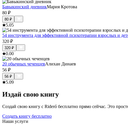
Бавыкинский дневник
Мария Кротова
80
₽
80
₽
5.0
5
54 инструмента для эффективной психотерапии взрослых и дет
320
₽
320
₽
0.0
0
20 обычных чеченцев
Алихан Динаев
56
₽
56
₽
5.0
9
Издай свою книгу
Создай свою книгу с Rideró бесплатно прямо сейчас. Это просто,
Создать книгу бесплатно
Наши услуги