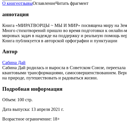
О книге
отзывы
Оглавление
Читать фрагмент
аннотация
Книга «МИРАТВОРЦЫ ~ МЫ И МИР» посвящена миру на Земле и 
Много стихотворений пришло во время подготовки к онлайн-м
мировых задач в надежде на поддержку и реальную помощь не
Книга публикуется в авторской орфографии и пунктуации
Автор
Сабина Дай
Сабина Дай родилась и выросла в Советском Союзе, переехала 
квантовыми трансформациями, самосовершенствованием. Верит
на природе, путешествовать и радоваться жизни.
Подробная информация
Объем:
100
стр.
Дата выпуска:
13 апреля 2021 г.
Возрастное ограничение:
18
+