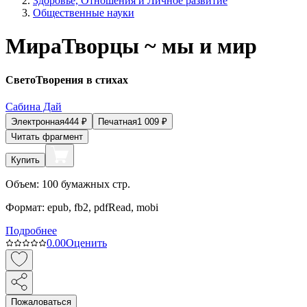
Здоровье, Отношения и Личное развитие
Общественные науки
МираТворцы ~ мы и мир
СветоТворения в стихах
Сабина Дай
Электронная
444
₽
Печатная
1 009
₽
Читать фрагмент
Купить
Объем:
100
бумажных стр.
Формат:
epub, fb2, pdfRead, mobi
Подробнее
0.0
0
Оценить
Пожаловаться