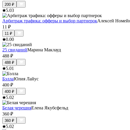
200
₽
5.0
3
Арбитраж трафика: офферы и выбор партнерок
Алексей Номей
11
₽
11
₽
0.0
0
25 свиданий
Марина Маклауд
488
₽
488
₽
5.0
1
Бэлла
Юлия Лайус
400
₽
400
₽
5.0
2
Белая черешня
Елена Якубсфельд
360
₽
360
₽
5.0
2