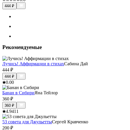
444
₽
Рекомендуемые
Лучись! Аффирмации в стихах
Сабина Дай
444
₽
444
₽
0.0
0
Банан в Сибири
Яна Тейлор
360
₽
360
₽
4.9
411
53 совета для Джульетты
Сергей Кравченко
200
₽