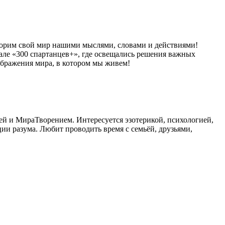
ворим свой мир нашими мыслями, словами и действиями!
ле «300 спартанцев+», где освещались решения важных
бражения мира, в котором мы живем!
ией и МираТворением. Интересуется эзотерикой, психологией,
и разума. Любит проводить время с семьёй, друзьями,