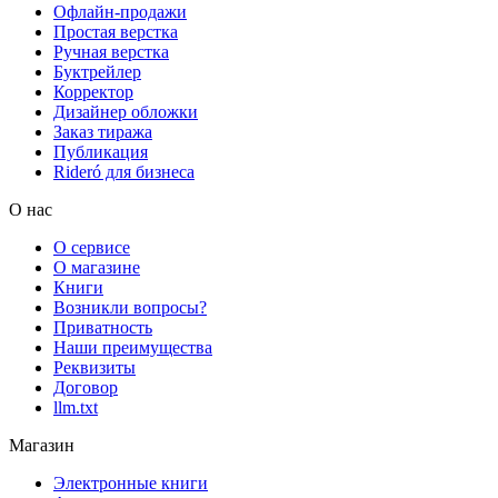
Офлайн-продажи
Простая верстка
Ручная верстка
Буктрейлер
Корректор
Дизайнер обложки
Заказ тиража
Публикация
Rideró для бизнеса
О нас
О сервисе
О магазине
Книги
Возникли вопросы?
Приватность
Наши преимущества
Реквизиты
Договор
llm.txt
Магазин
Электронные книги